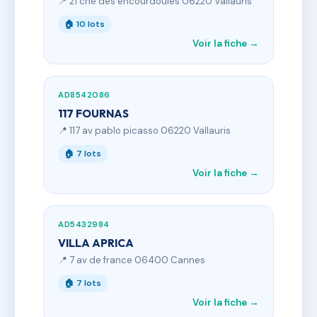
📍 21 che des encourdoules 06220 Vallauris
🏠 10 lots
Voir la fiche →
AD8542086
117 FOURNAS
📍 117 av pablo picasso 06220 Vallauris
🏠 7 lots
Voir la fiche →
AD5432984
VILLA APRICA
📍 7 av de france 06400 Cannes
🏠 7 lots
Voir la fiche →