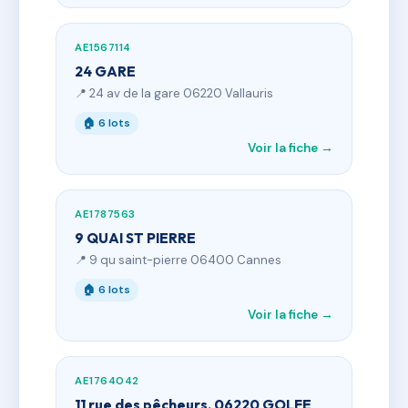
AE1567114
24 GARE
📍 24 av de la gare 06220 Vallauris
🏠 6 lots
Voir la fiche →
AE1787563
9 QUAI ST PIERRE
📍 9 qu saint-pierre 06400 Cannes
🏠 6 lots
Voir la fiche →
AE1764042
11 rue des pêcheurs, 06220 GOLFE