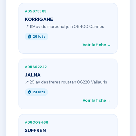
AD5675863
KORRIGANE
📍 119 av du marechal juin 06400 Cannes
🏠 26 lots
Voir la fiche →
AD5662242
JALNA
📍 29 av des freres roustan 06220 Vallauris
🏠 23 lots
Voir la fiche →
AD8009466
SUFFREN