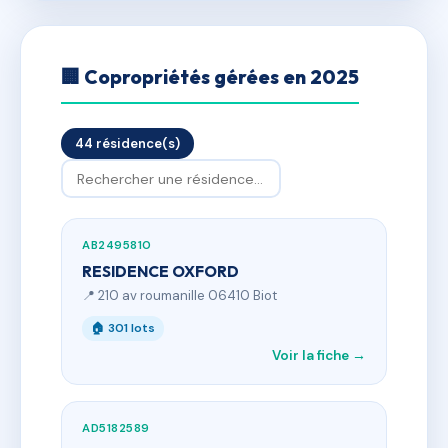
🏢 Copropriétés gérées en 2025
44 résidence(s)
AB2495810
RESIDENCE OXFORD
📍 210 av roumanille 06410 Biot
🏠 301 lots
Voir la fiche →
AD5182589