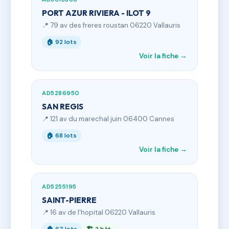
PORT AZUR RIVIERA - ILOT 9
📍 79 av des freres roustan 06220 Vallauris
🏠 92 lots
Voir la fiche →
AD5286950
SAN REGIS
📍 121 av du marechal juin 06400 Cannes
🏠 68 lots
Voir la fiche →
AD5255195
SAINT-PIERRE
📍 16 av de l'hopital 06220 Vallauris