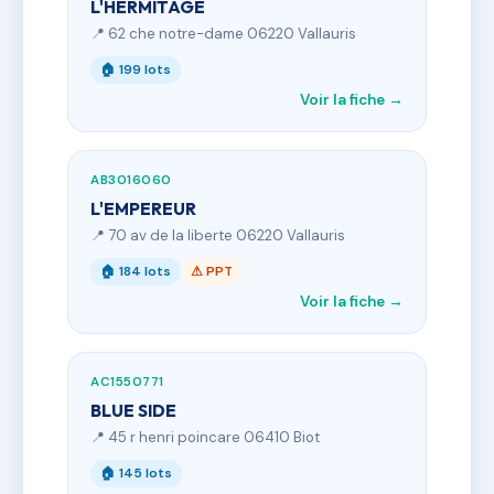
L'HERMITAGE
📍 62 che notre-dame 06220 Vallauris
🏠 199 lots
Voir la fiche →
AB3016060
L'EMPEREUR
📍 70 av de la liberte 06220 Vallauris
🏠 184 lots
⚠ PPT
Voir la fiche →
AC1550771
BLUE SIDE
📍 45 r henri poincare 06410 Biot
🏠 145 lots