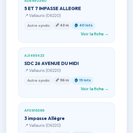
AD8480360
5 ET 7 IMPASSE ALLEGRE
📍 Vallauris (06220)
📏 43 m
🏠 40 lots
Autre syndic
Voir la fiche →
AJ1495423
SDC 26 AVENUE DU MIDI
📍 Vallauris (06220)
📏 56 m
🏠 15 lots
Autre syndic
Voir la fiche →
AF0915389
3 impasse Allègre
📍 Vallauris (06220)