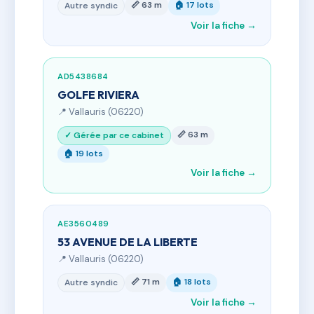
📏 63 m
🏠 17 lots
Autre syndic
Voir la fiche →
AD5438684
GOLFE RIVIERA
📍 Vallauris (06220)
📏 63 m
✓ Gérée par ce cabinet
🏠 19 lots
Voir la fiche →
AE3560489
53 AVENUE DE LA LIBERTE
📍 Vallauris (06220)
📏 71 m
🏠 18 lots
Autre syndic
Voir la fiche →