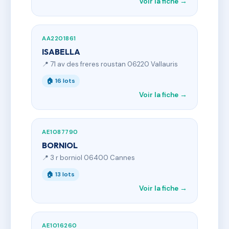
Voir la fiche →
AA2201861
ISABELLA
📍 71 av des freres roustan 06220 Vallauris
🏠 16 lots
Voir la fiche →
AE1087790
BORNIOL
📍 3 r borniol 06400 Cannes
🏠 13 lots
Voir la fiche →
AE1016260