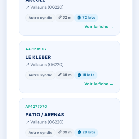
📍 Vallauris (06220)
📏 32 m
🏠 72 lots
Autre syndic
Voir la fiche →
AA7158967
LE KLEBER
📍 Vallauris (06220)
📏 35 m
🏠 15 lots
Autre syndic
Voir la fiche →
AF4277570
PATIO / ARENAS
📍 Vallauris (06220)
📏 39 m
🏠 28 lots
Autre syndic