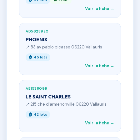
🏠 67 lots
🏗 2 bât.
Voir la fiche →
AD5628920
PHOENIX
📍 83 av pablo picasso 06220 Vallauris
🏠 45 lots
Voir la fiche →
AE1538099
LE SAINT CHARLES
📍 215 che d'armenonville 06220 Vallauris
🏠 42 lots
Voir la fiche →