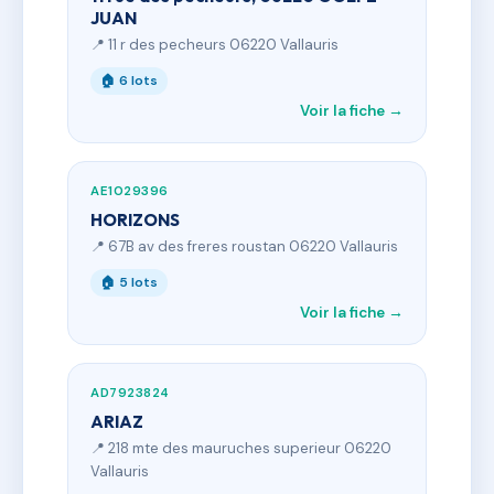
JUAN
📍 11 r des pecheurs 06220 Vallauris
🏠 6 lots
Voir la fiche →
AE1029396
HORIZONS
📍 67B av des freres roustan 06220 Vallauris
🏠 5 lots
Voir la fiche →
AD7923824
ARIAZ
📍 218 mte des mauruches superieur 06220
Vallauris