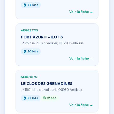
🏠 34 lots
Voir la fiche →
AD8627713
PORT AZUR III - ILOT 8
📍 25 rue louis chabrier, 06220 vallauris
🏠 30 lots
Voir la fiche →
AE1579176
LE CLOS DES GRENADINES
📍 1501 che de vallauris 06160 Antibes
🏠 27 lots
🏗 12 bât.
Voir la fiche →