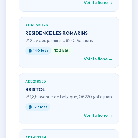
Voir la fiche →
AD4955076
RESIDENCE LES ROMARINS
📍 2 av des jasmins 06220 Vallauris
🏠 140 lots
🏗 2 bât.
Voir la fiche →
AD5219555
BRISTOL
📍 1,3,5 avenue de belgique, 06220 golfe juan
🏠 127 lots
Voir la fiche →
AD8613366