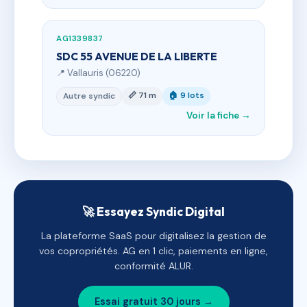
AG1339837
SDC 55 AVENUE DE LA LIBERTE
📍 Vallauris (06220)
📏 71 m
🏠 9 lots
Autre syndic
Voir la fiche →
🚀 Essayez Syndic Digital
La plateforme SaaS pour digitalisez la gestion de
vos copropriétés. AG en 1 clic, paiements en ligne,
conformité ALUR.
Essai gratuit 30 jours →