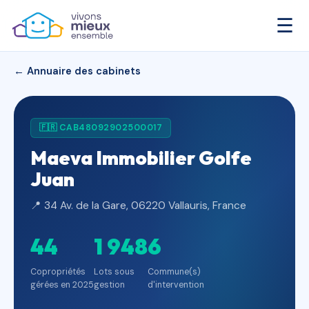
☰
← Annuaire des cabinets
🇫🇷 CAB48092902500017
Maeva Immobilier Golfe
Juan
📍 34 Av. de la Gare, 06220 Vallauris, France
44
1 948
6
Copropriétés
Lots sous
Commune(s)
gérées en 2025
gestion
d'intervention