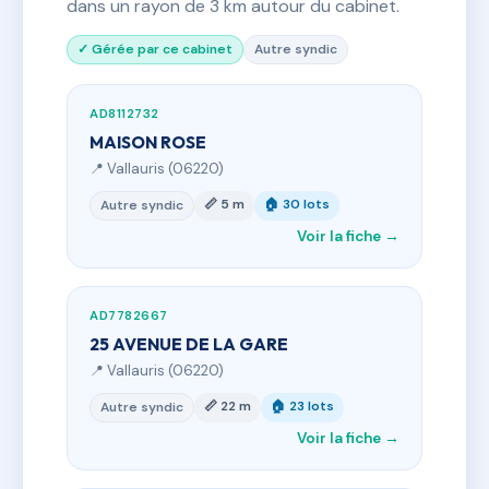
dans un rayon de 3 km autour du cabinet.
✓ Gérée par ce cabinet
Autre syndic
AD8112732
MAISON ROSE
📍 Vallauris (06220)
📏 5 m
🏠 30 lots
Autre syndic
Voir la fiche →
AD7782667
25 AVENUE DE LA GARE
📍 Vallauris (06220)
📏 22 m
🏠 23 lots
Autre syndic
Voir la fiche →