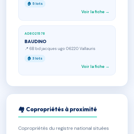
🏠 5 lots
Voir la fiche →
AD8021578
BAUDINO
📍 6B bd jacques ugo 06220 Vallauris
🏠 3 lots
Voir la fiche →
🏘 Copropriétés à proximité
Copropriétés du registre national situées