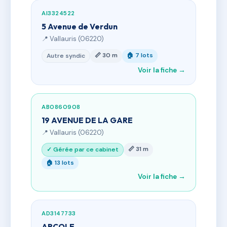
AI3324522
5 Avenue de Verdun
📍 Vallauris (06220)
📏 30 m
🏠 7 lots
Autre syndic
Voir la fiche →
AB0860908
19 AVENUE DE LA GARE
📍 Vallauris (06220)
📏 31 m
✓ Gérée par ce cabinet
🏠 13 lots
Voir la fiche →
AD3147733
ARCOLE