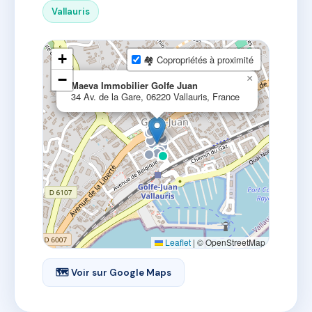
Vallauris
+
🏘 Copropriétés à proximité
−
×
Maeva Immobilier Golfe Juan
34 Av. de la Gare, 06220 Vallauris, France
Leaflet
|
© OpenStreetMap
🗺 Voir sur Google Maps