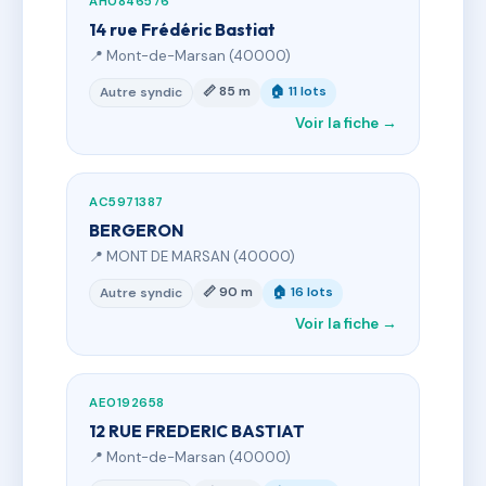
AH0846576
14 rue Frédéric Bastiat
📍 Mont-de-Marsan (40000)
📏 85 m
🏠 11 lots
Autre syndic
Voir la fiche →
AC5971387
BERGERON
📍 MONT DE MARSAN (40000)
📏 90 m
🏠 16 lots
Autre syndic
Voir la fiche →
AE0192658
12 RUE FREDERIC BASTIAT
📍 Mont-de-Marsan (40000)