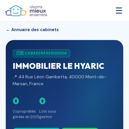
☰
← Annuaire des cabinets
🇫🇷 CAB48284535100014
IMMOBILIER LE HYARIC
📍 44 Rue Léon Gambetta, 40000 Mont-de-
Marsan, France
0
0
Copropriétés
Lots sous
gérées en 2025
gestion