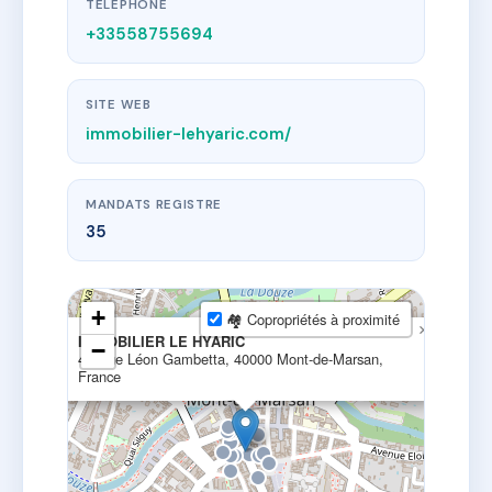
TÉLÉPHONE
+33558755694
SITE WEB
immobilier-lehyaric.com/
MANDATS REGISTRE
35
+
🏘 Copropriétés à proximité
×
IMMOBILIER LE HYARIC
−
44 Rue Léon Gambetta, 40000 Mont-de-Marsan,
France