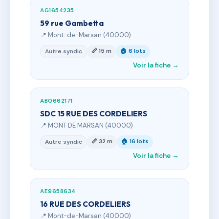
AG1654235
59 rue Gambetta
📍 Mont-de-Marsan (40000)
📏 15 m
🏠 6 lots
Autre syndic
Voir la fiche →
AB0662171
SDC 15 RUE DES CORDELIERS
📍 MONT DE MARSAN (40000)
📏 32 m
🏠 16 lots
Autre syndic
Voir la fiche →
AE9658634
16 RUE DES CORDELIERS
📍 Mont-de-Marsan (40000)