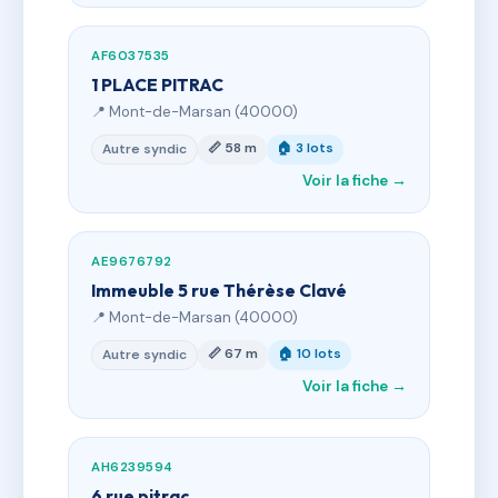
AF6037535
1 PLACE PITRAC
📍 Mont-de-Marsan (40000)
📏 58 m
🏠 3 lots
Autre syndic
Voir la fiche →
AE9676792
Immeuble 5 rue Thérèse Clavé
📍 Mont-de-Marsan (40000)
📏 67 m
🏠 10 lots
Autre syndic
Voir la fiche →
AH6239594
6 rue pitrac