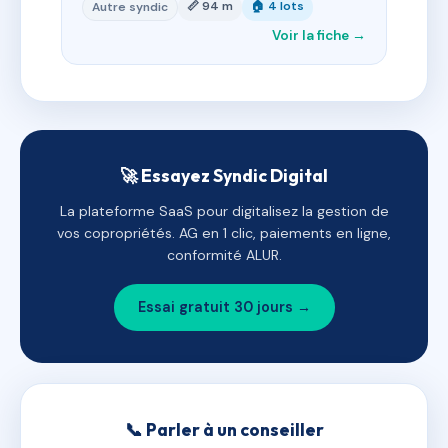
📏 94 m
🏠 4 lots
Autre syndic
Voir la fiche →
🚀 Essayez Syndic Digital
La plateforme SaaS pour digitalisez la gestion de
vos copropriétés. AG en 1 clic, paiements en ligne,
conformité ALUR.
Essai gratuit 30 jours →
📞 Parler à un conseiller