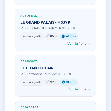
AC8081622
LE GRAND PALAIS - MS399
📍 VILLEFRANCHE SUR MER (06230)
📏 85 m
🏠 41 lots
Autre syndic
Voir la fiche →
AE3863677
LE CHANTECLAIR
📍 Villefranche-sur-Mer (06230)
📏 97 m
🏠 13 lots
Autre syndic
Voir la fiche →
AC6862957