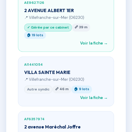
AE9627126
2 AVENUE ALBERT 1ER
📍 Villefranche-sur-Mer (06230)
📏 39 m
✓ Gérée par ce cabinet
🏠 19 lots
Voir la fiche →
AI1441054
VILLA SAINTE MARIE
📍 Villefranche-sur-Mer (06230)
📏 46 m
🏠 9 lots
Autre syndic
Voir la fiche →
AF6357974
2 avenue Maréchal Joffre