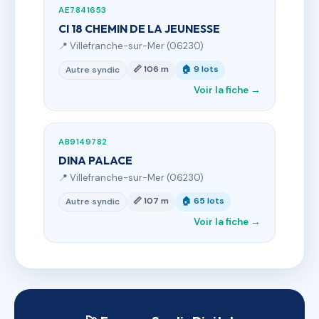
AE7841653
CI 18 CHEMIN DE LA JEUNESSE
📍 Villefranche-sur-Mer (06230)
📏 106 m
🏠 9 lots
Autre syndic
Voir la fiche →
AB9149782
DINA PALACE
📍 Villefranche-sur-Mer (06230)
📏 107 m
🏠 65 lots
Autre syndic
Voir la fiche →