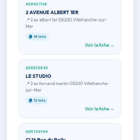
AE9627126
2 AVENUE ALBERT 1ER
📍 2 av albert 1er 06230 Villefranche-sur-
Mer
🏠 19 lots
Voir la fiche →
AE6525943
LE STUDIO
📍 2 av fernand martin 06230 Villefranche-
sur-Mer
🏠 12 lots
Voir la fiche →
AD5729744
CI 16 Rue du Poilu