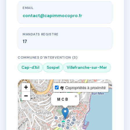
EMAIL
contact@capimmocopro.fr
MANDATS REGISTRE
17
COMMUNES D'INTERVENTION (3)
Cap-d'Ail
Sospel
Villefranche-sur-Mer
+
🏘 Copropriétés à proximité
−
×
M C B