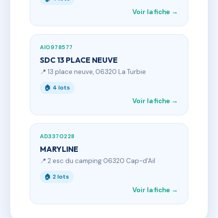
Voir la fiche →
AI0978577
SDC 13 PLACE NEUVE
📍 13 place neuve, 06320 La Turbie
🏠 4 lots
Voir la fiche →
AD3370228
MARYLINE
📍 2 esc du camping 06320 Cap-d'Ail
🏠 2 lots
Voir la fiche →