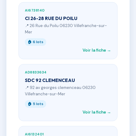
AI6738140
CI 26-28 RUE DU POILU
📍 26 Rue du Poilu 06230 Villefranche-sur-
Mer
🏠 6 lots
Voir la fiche →
AD8833634
SDC 92 CLEMENCEAU
📍 92 av georges clemenceau 06230
Villefranche-sur-Mer
🏠 5 lots
Voir la fiche →
AI6132401