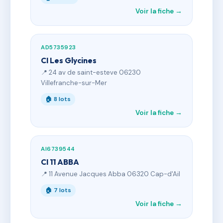
Voir la fiche →
AD5735923
CI Les Glycines
📍 24 av de saint-esteve 06230
Villefranche-sur-Mer
🏠 8 lots
Voir la fiche →
AI6739544
CI 11 ABBA
📍 11 Avenue Jacques Abba 06320 Cap-d'Ail
🏠 7 lots
Voir la fiche →