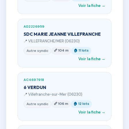
Voir la fiche →
AD2226959
SDC MARIE JEANNE VILLEFRANCHE
📍 VILLEFRANCHE/MER (06230)
📏 104 m
🏠 11 lots
Autre syndic
Voir la fiche →
AC4697918
6 VERDUN
📍 Villefranche-sur-Mer (06230)
📏 106 m
🏠 12 lots
Autre syndic
Voir la fiche →