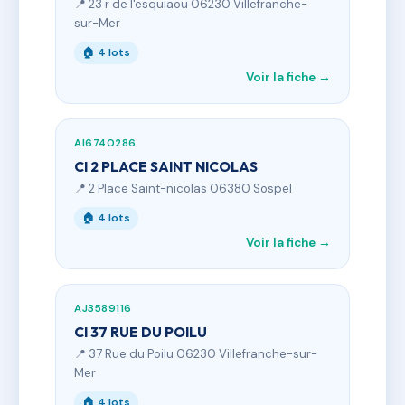
📍 23 r de l'esquiaou 06230 Villefranche-
sur-Mer
🏠 4 lots
Voir la fiche →
AI6740286
CI 2 PLACE SAINT NICOLAS
📍 2 Place Saint-nicolas 06380 Sospel
🏠 4 lots
Voir la fiche →
AJ3589116
CI 37 RUE DU POILU
📍 37 Rue du Poilu 06230 Villefranche-sur-
Mer
🏠 4 lots