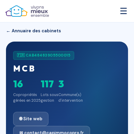
☰
← Annuaire des cabinets
🇫🇷 CAB48483905500015
M C B
16
117
3
Copropriétés
Lots sous
Commune(s)
gérées en 2025
gestion
d'intervention
🌐 Site web
✉ contact@capimmocopro.fr