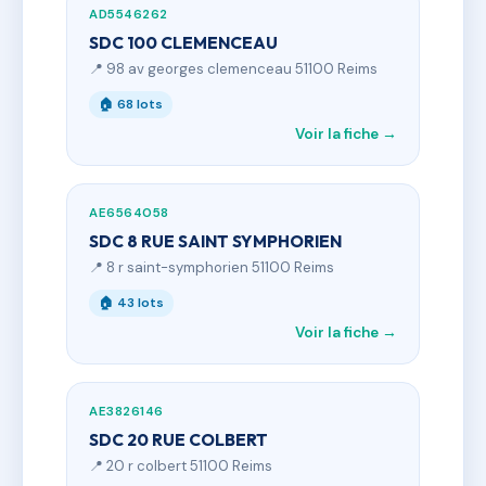
AD5546262
SDC 100 CLEMENCEAU
📍 98 av georges clemenceau 51100 Reims
🏠 68 lots
Voir la fiche →
AE6564058
SDC 8 RUE SAINT SYMPHORIEN
📍 8 r saint-symphorien 51100 Reims
🏠 43 lots
Voir la fiche →
AE3826146
SDC 20 RUE COLBERT
📍 20 r colbert 51100 Reims