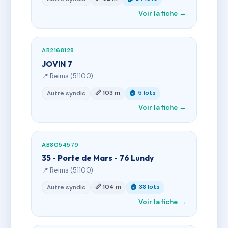
Voir la fiche →
AB2168128
JOVIN 7
📍 Reims (51100)
📏 103 m
🏠 5 lots
Autre syndic
Voir la fiche →
AB8054579
35 - Porte de Mars - 76 Lundy
📍 Reims (51100)
📏 104 m
🏠 38 lots
Autre syndic
Voir la fiche →