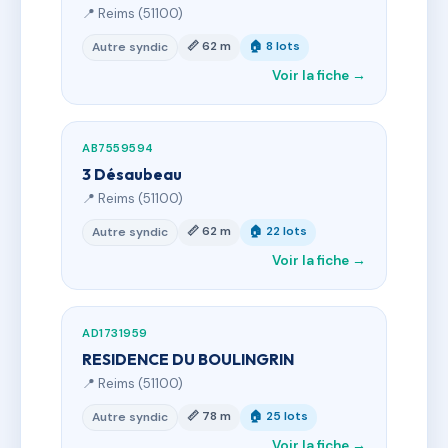
📍 Reims (51100)
📏 62 m
🏠 8 lots
Autre syndic
Voir la fiche →
AB7559594
3 Désaubeau
📍 Reims (51100)
📏 62 m
🏠 22 lots
Autre syndic
Voir la fiche →
AD1731959
RESIDENCE DU BOULINGRIN
📍 Reims (51100)
📏 78 m
🏠 25 lots
Autre syndic
Voir la fiche →