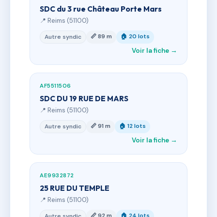
SDC du 3 rue Château Porte Mars
📍 Reims (51100)
📏 89 m
🏠 20 lots
Autre syndic
Voir la fiche →
AF5511506
SDC DU 19 RUE DE MARS
📍 Reims (51100)
📏 91 m
🏠 12 lots
Autre syndic
Voir la fiche →
AE9932872
25 RUE DU TEMPLE
📍 Reims (51100)
📏 92 m
🏠 24 lots
Autre syndic