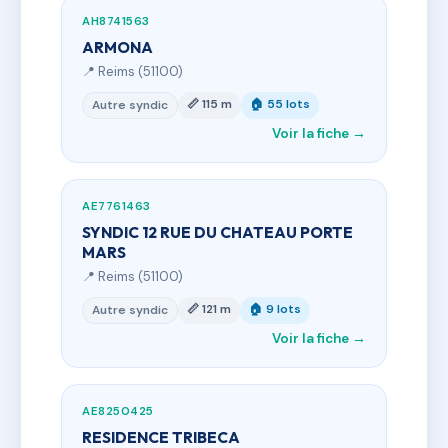
AH8741563
ARMONA
📍 Reims (51100)
📏 115 m
🏠 55 lots
Autre syndic
Voir la fiche →
AE7761463
SYNDIC 12 RUE DU CHATEAU PORTE
MARS
📍 Reims (51100)
📏 121 m
🏠 9 lots
Autre syndic
Voir la fiche →
AE8250425
RESIDENCE TRIBECA