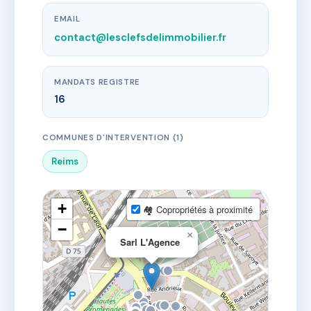
EMAIL
contact@lesclefsdelimmobilier.fr
MANDATS REGISTRE
16
COMMUNES D'INTERVENTION (1)
Reims
+
🏘 Copropriétés à proximité
−
×
Sarl L'Agence