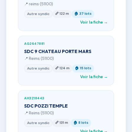
📍 reims (51100)
📏 122 m
🏠 37 lots
Autre syndic
Voir la fiche →
AG2647881
SDC 9 CHATEAU PORTE MARS
📍 Reims (51100)
📏 124 m
🏠 15 lots
Autre syndic
Voir la fiche →
AH3218443
SDC POZZI TEMPLE
📍 Reims (51100)
📏 131 m
🏠 8 lots
Autre syndic
Voir la fiche →