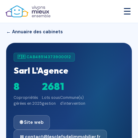
☰
← Annuaire des cabinets
🇫🇷 CAB48514373900012
Sarl L'Agence
8
268
1
Copropriétés
Lots sous
Commune(s)
gérées en 2025
gestion
d'intervention
🌐 Site web
✉ contact@lesclefsdelimmobilier.fr