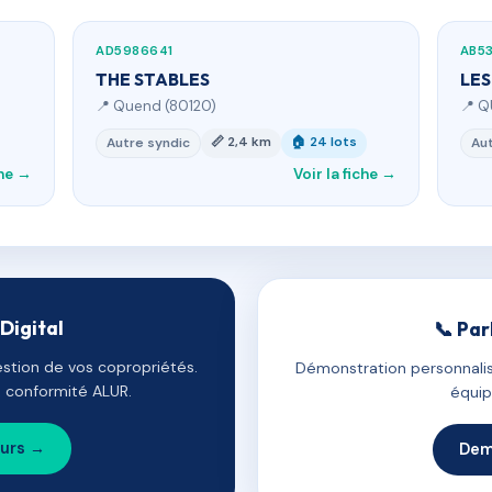
AD5986641
AB5
THE STABLES
LES
📍 Quend (80120)
📍 Q
📏 2,4 km
🏠 24 lots
Autre syndic
Aut
che →
Voir la fiche →
Digital
📞 Par
estion de vos copropriétés.
Démonstration personnalis
e, conformité ALUR.
équip
ours →
Dem