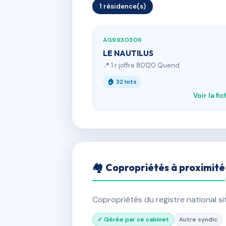
1 résidence(s)
AG9930306
LE NAUTILUS
📍 1 r joffre 80120 Quend
🏠 32 lots
Voir la fi
🏘 Copropriétés à proximité
Copropriétés du registre national s
✓ Gérée par ce cabinet
Autre syndic