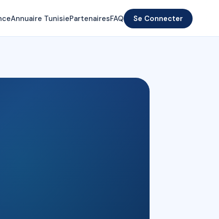
nce
Annuaire Tunisie
Partenaires
FAQ
Se Connecter