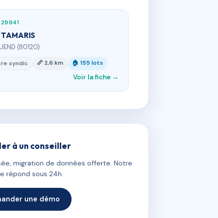
329941
 TAMARIS
UEND (80120)
📏 2,6 km
🏠 155 lots
re syndic
Voir la fiche →
ler à un conseiller
ée, migration de données offerte. Notre
e répond sous 24h.
ander une démo