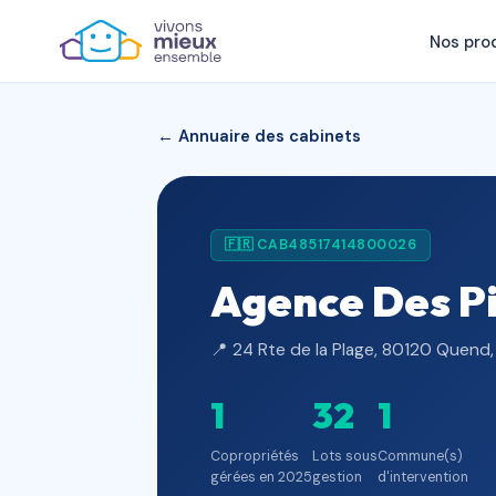
Nos pro
← Annuaire des cabinets
🇫🇷 CAB48517414800026
Agence Des P
📍 24 Rte de la Plage, 80120 Quend,
1
32
1
Copropriétés
Lots sous
Commune(s)
gérées en 2025
gestion
d'intervention