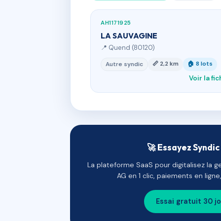
AH1171925
LA SAUVAGINE
📍 Quend (80120)
📏 2,2 km
🏠 8 lots
Autre syndic
Voir la fi
🚀 Essayez Syndic 
La plateforme SaaS pour digitalisez la g
AG en 1 clic, paiements en lign
Essai gratuit 30 j