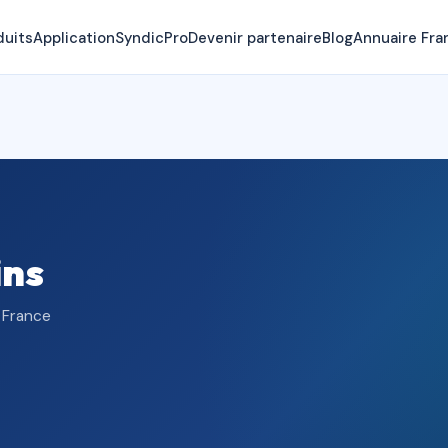
duits
Application
SyndicPro
Devenir partenaire
Blog
Annuaire Fra
ins
 France