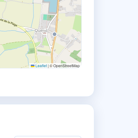
Leaflet
|
© OpenStreetMap