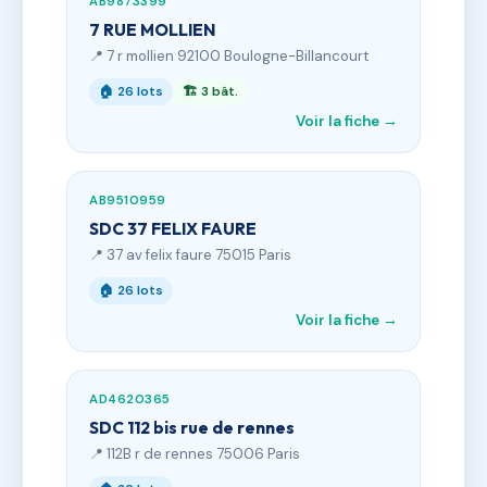
AB9873399
7 RUE MOLLIEN
📍 7 r mollien 92100 Boulogne-Billancourt
🏠 26 lots
🏗 3 bât.
Voir la fiche →
AB9510959
SDC 37 FELIX FAURE
📍 37 av felix faure 75015 Paris
🏠 26 lots
Voir la fiche →
AD4620365
SDC 112 bis rue de rennes
📍 112B r de rennes 75006 Paris