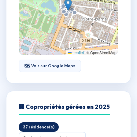
Leaflet
|
© OpenStreetMap
🗺 Voir sur Google Maps
🏢 Copropriétés gérées en 2025
37 résidence(s)