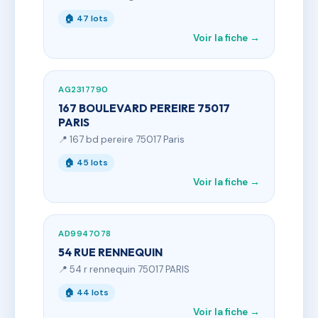
🏠 47 lots
Voir la fiche →
AG2317790
167 BOULEVARD PEREIRE 75017
PARIS
📍 167 bd pereire 75017 Paris
🏠 45 lots
Voir la fiche →
AD9947078
54 RUE RENNEQUIN
📍 54 r rennequin 75017 PARIS
🏠 44 lots
Voir la fiche →