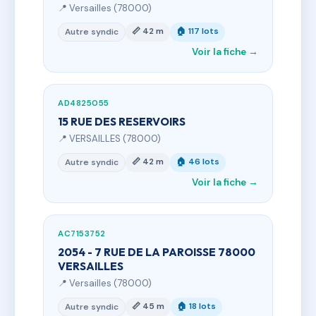
📍 Versailles (78000)
📏 42 m
🏠 117 lots
Autre syndic
Voir la fiche →
AD4825055
15 RUE DES RESERVOIRS
📍 VERSAILLES (78000)
📏 42 m
🏠 46 lots
Autre syndic
Voir la fiche →
AC7153752
2054 - 7 RUE DE LA PAROISSE 78000
VERSAILLES
📍 Versailles (78000)
📏 45 m
🏠 18 lots
Autre syndic