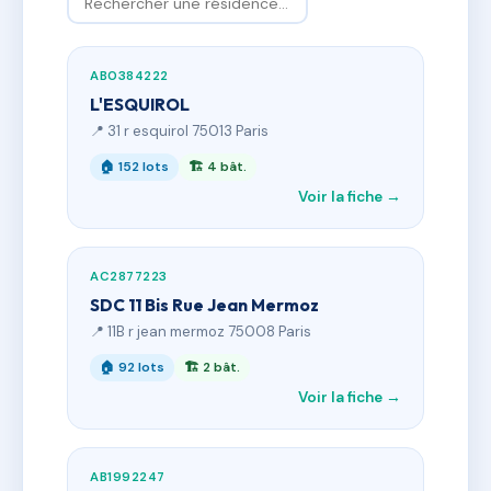
AB0384222
L'ESQUIROL
📍 31 r esquirol 75013 Paris
🏠 152 lots
🏗 4 bât.
Voir la fiche →
AC2877223
SDC 11 Bis Rue Jean Mermoz
📍 11B r jean mermoz 75008 Paris
🏠 92 lots
🏗 2 bât.
Voir la fiche →
AB1992247