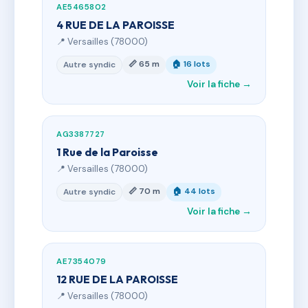
AE5465802
4 RUE DE LA PAROISSE
📍 Versailles (78000)
📏 65 m
🏠 16 lots
Autre syndic
Voir la fiche →
AG3387727
1 Rue de la Paroisse
📍 Versailles (78000)
📏 70 m
🏠 44 lots
Autre syndic
Voir la fiche →
AE7354079
12 RUE DE LA PAROISSE
📍 Versailles (78000)