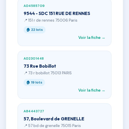
AD4585709
9544 - SDC 151 RUE DE RENNES
📍 151 r de rennes 75006 Paris
🏠 22 lots
Voir la fiche →
AD2301448
73 Rue Bobillot
📍 73 r bobillot 75013 PARIS
🏠 19 lots
Voir la fiche →
AB4443727
57, Boulevard de GRENELLE
📍 57 bd de grenelle 75015 Paris