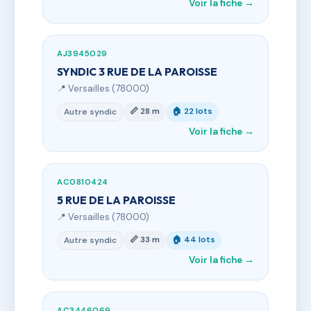
Voir la fiche →
AJ3945029
SYNDIC 3 RUE DE LA PAROISSE
📍 Versailles (78000)
📏 28 m
🏠 22 lots
Autre syndic
Voir la fiche →
AC0810424
5 RUE DE LA PAROISSE
📍 Versailles (78000)
📏 33 m
🏠 44 lots
Autre syndic
Voir la fiche →
AC3446069