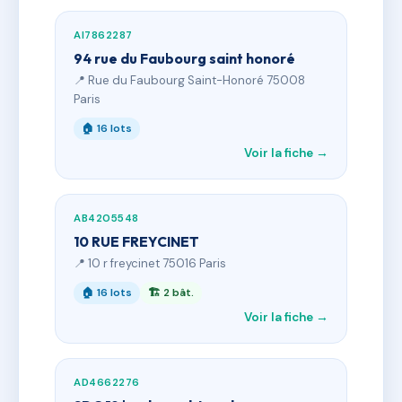
AI7862287
94 rue du Faubourg saint honoré
📍 Rue du Faubourg Saint-Honoré 75008
Paris
🏠 16 lots
Voir la fiche →
AB4205548
10 RUE FREYCINET
📍 10 r freycinet 75016 Paris
🏠 16 lots
🏗 2 bât.
Voir la fiche →
AD4662276