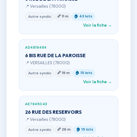
📍 Versailles (78000)
📏 11 m
🏠 43 lots
Autre syndic
Voir la fiche →
AD4816484
6 BIS RUE DE LA PAROISSE
📍 VERSAILLES (78000)
📏 19 m
🏠 15 lots
Autre syndic
Voir la fiche →
AE7845043
26 RUE DES RESERVOIRS
📍 Versailles (78000)
📏 26 m
🏠 15 lots
Autre syndic