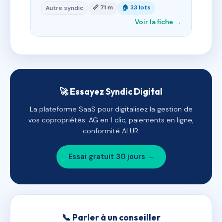
📏 71 m
🏠 33 lots
Autre syndic
Voir la fiche →
🚀 Essayez Syndic Digital
La plateforme SaaS pour digitalisez la gestion de
vos copropriétés. AG en 1 clic, paiements en ligne,
conformité ALUR.
Essai gratuit 30 jours →
📞 Parler à un conseiller