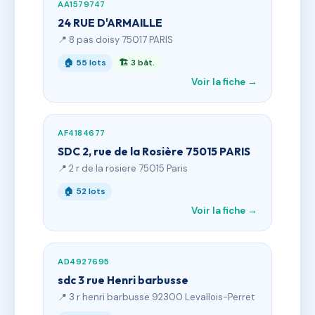
AA1579747
24 RUE D'ARMAILLE
📍 8 pas doisy 75017 PARIS
🏠 55 lots
🏗 3 bât.
Voir la fiche →
AF4184677
SDC 2, rue de la Rosière 75015 PARIS
📍 2 r de la rosiere 75015 Paris
🏠 52 lots
Voir la fiche →
AD4927695
sdc 3 rue Henri barbusse
📍 3 r henri barbusse 92300 Levallois-Perret