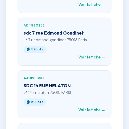
Voir la fiche →
AD4920252
sdc 7 rue Edmond Gondinet
📍 7 r edmond gondinet 75013 Paris
🏠 59 lots
Voir la fiche →
AA1893650
SDC 14 RUE NELATON
📍 14 r nelaton 75015 PARIS
🏠 59 lots
Voir la fiche →