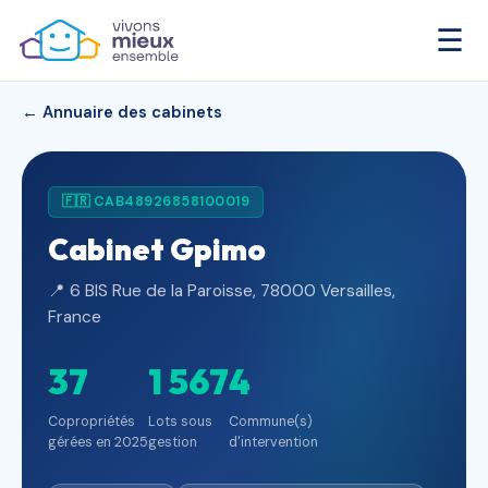
☰
← Annuaire des cabinets
🇫🇷 CAB48926858100019
Cabinet Gpimo
📍 6 BIS Rue de la Paroisse, 78000 Versailles,
France
37
1 567
4
Copropriétés
Lots sous
Commune(s)
gérées en 2025
gestion
d'intervention