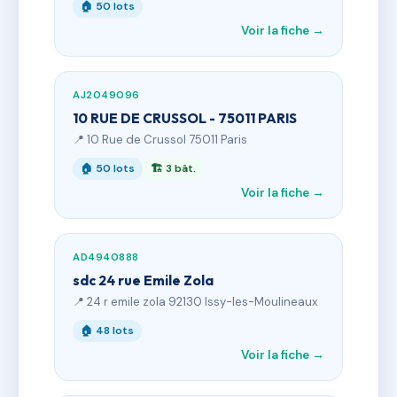
🏠 50 lots
Voir la fiche →
AJ2049096
10 RUE DE CRUSSOL - 75011 PARIS
📍 10 Rue de Crussol 75011 Paris
🏠 50 lots
🏗 3 bât.
Voir la fiche →
AD4940888
sdc 24 rue Emile Zola
📍 24 r emile zola 92130 Issy-les-Moulineaux
🏠 48 lots
Voir la fiche →