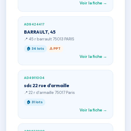
Voir la fiche →
AD9424417
BARRAULT, 45
📍 45 r barrault 75013 PARIS
🏠 34 lots
⚠ PPT
Voir la fiche →
AD4911004
sdc 22 rue d'armaille
📍 22 r d'armaille 75017 Paris
🏠 31 lots
Voir la fiche →