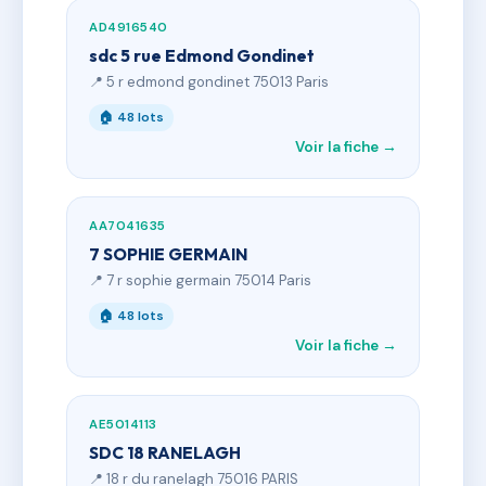
AD4916540
sdc 5 rue Edmond Gondinet
📍 5 r edmond gondinet 75013 Paris
🏠 48 lots
Voir la fiche →
AA7041635
7 SOPHIE GERMAIN
📍 7 r sophie germain 75014 Paris
🏠 48 lots
Voir la fiche →
AE5014113
SDC 18 RANELAGH
📍 18 r du ranelagh 75016 PARIS