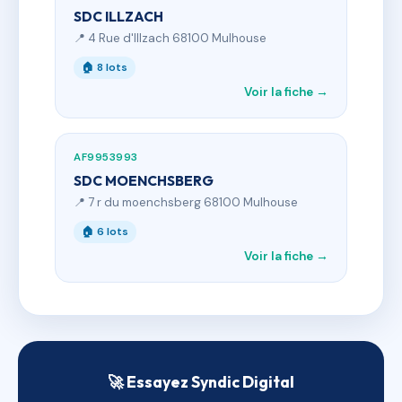
SDC ILLZACH
📍 4 Rue d'Illzach 68100 Mulhouse
🏠 8 lots
Voir la fiche →
AF9953993
SDC MOENCHSBERG
📍 7 r du moenchsberg 68100 Mulhouse
🏠 6 lots
Voir la fiche →
🚀 Essayez Syndic Digital