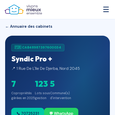
☰
← Annuaire des cabinets
🇫🇷 CAB48987397600034
Syndic Pro +
📍 1 Rue De L'Ile De Djerba, Nord 2045
7
123
5
Copropriétés
Lots sous
Commune(s)
gérées en 2025
gestion
d'intervention
📞 70725231
💬 WhatsApp