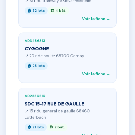
📍 31 r du tramway 68190 Ensisheim
🏠 32 lots
🏗 4 bât.
Voir la fiche →
AD3486313
CYGOGNE
📍 2D r de soultz 68700 Cernay
🏠 28 lots
Voir la fiche →
AD2886216
SDC 15-17 RUE DE GAULLE
📍 15 r du general de gaulle 68460
Lutterbach
🏠 21 lots
🏗 2 bât.