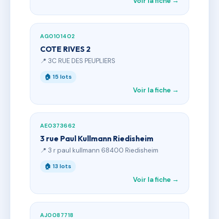
Voir la fiche →
AG0101402
COTE RIVES 2
📍 3C RUE DES PEUPLIERS
🏠 15 lots
Voir la fiche →
AE0373662
3 rue Paul Kullmann Riedisheim
📍 3 r paul kullmann 68400 Riedisheim
🏠 13 lots
Voir la fiche →
AJ0087718