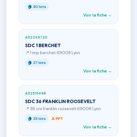
🏠 30 lots
Voir la fiche →
AD2249720
SDC 1 BERCHET
📍 1 imp berchet 69008 Lyon
🏠 27 lots
Voir la fiche →
AD2515468
SDC 36 FRANKLIN ROOSEVELT
📍 36 crs franklin roosevelt 69006 Lyon
🏠 25 lots
⚠ PPT
Voir la fiche →