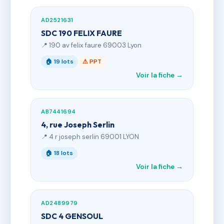
AD2521631
SDC 190 FELIX FAURE
📍 190 av felix faure 69003 Lyon
🏠 19 lots
⚠ PPT
Voir la fiche →
AB7441694
4, rue Joseph Serlin
📍 4 r joseph serlin 69001 LYON
🏠 18 lots
Voir la fiche →
AD2489979
SDC 4 GENSOUL