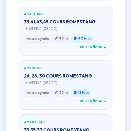
AC4701538
39,41,43,45 COURS ROMESTANG
📍 VIENNE (38200)
📏 43 m
🏠 40 lots
Autre syndic
Voir la fiche →
AC3161411
26, 28, 30 COURS ROMESTANG
📍 VIENNE (38200)
📏 55 m
🏠 12 lots
Autre syndic
Voir la fiche →
AC4675146
33,35,37 COURS ROMESTANG