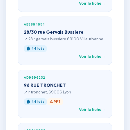
Voir la fiche →
AB8864654
28/30 rue Gervais Bussiere
📍 28 r gervais bussiere 69100 Villeurbanne
🏠 44 lots
Voir la fiche →
AD9996232
96 RUE TRONCHET
📍 r tronchet, 69006 Lyon
🏠 44 lots
⚠ PPT
Voir la fiche →