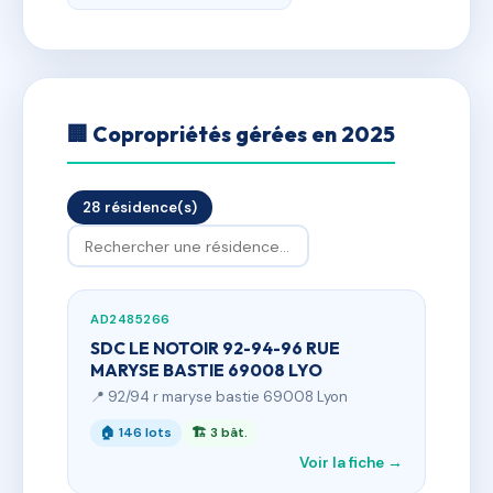
🏢 Copropriétés gérées en 2025
28 résidence(s)
AD2485266
SDC LE NOTOIR 92-94-96 RUE
MARYSE BASTIE 69008 LYO
📍 92/94 r maryse bastie 69008 Lyon
🏠 146 lots
🏗 3 bât.
Voir la fiche →