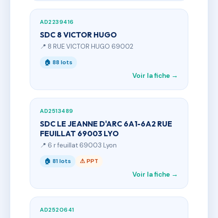
AD2239416
SDC 8 VICTOR HUGO
📍 8 RUE VICTOR HUGO 69002
🏠 88 lots
Voir la fiche →
AD2513489
SDC LE JEANNE D'ARC 6A1-6A2 RUE
FEUILLAT 69003 LYO
📍 6 r feuillat 69003 Lyon
🏠 81 lots
⚠ PPT
Voir la fiche →
AD2520641