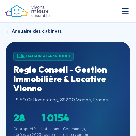
☰
← Annuaire des cabinets
🇫🇷 CAB49341745500018
Regie Conseil - Gestion
Immobilière & Locative
Vienne
📍 50 Cr Romestang, 38200 Vienne, France
28
1 015
4
Copropriétés
Lots sous
Commune(s)
gérées en 2025
gestion
d'intervention