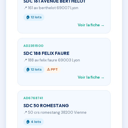
SDC 161 AVENUE BERTHELOT
📍 161 av berthelot 69007 Lyon
🏠 12 lots
Voir la fiche →
AD2351500
SDC 188 FELIX FAURE
📍 188 av felix faure 69003 Lyon
🏠 12 lots
⚠ PPT
Voir la fiche →
AD6768741
SDC 50 ROMESTANG
📍 50 crs romestang 38200 Vienne
🏠 4 lots