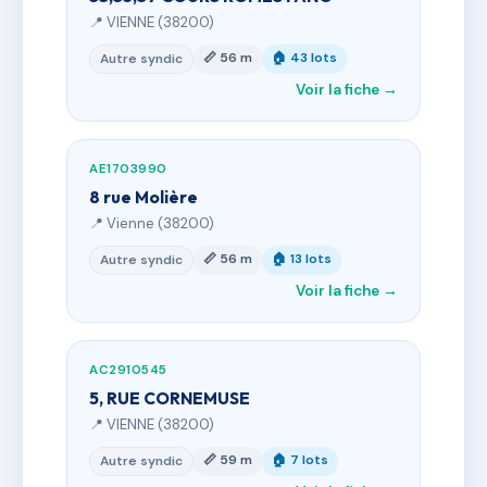
📍 VIENNE (38200)
📏 56 m
🏠 43 lots
Autre syndic
Voir la fiche →
AE1703990
8 rue Molière
📍 Vienne (38200)
📏 56 m
🏠 13 lots
Autre syndic
Voir la fiche →
AC2910545
5, RUE CORNEMUSE
📍 VIENNE (38200)
📏 59 m
🏠 7 lots
Autre syndic