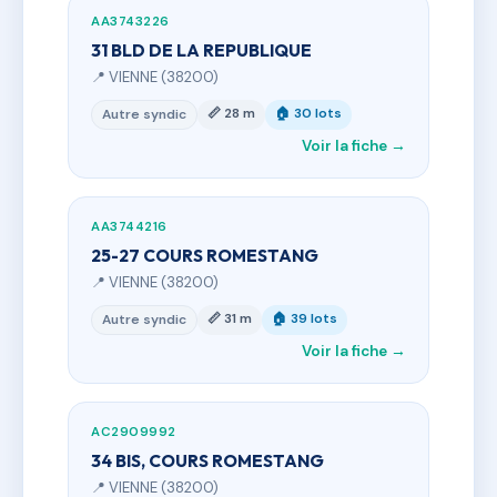
AA3743226
31 BLD DE LA REPUBLIQUE
📍 VIENNE (38200)
📏 28 m
🏠 30 lots
Autre syndic
Voir la fiche →
AA3744216
25-27 COURS ROMESTANG
📍 VIENNE (38200)
📏 31 m
🏠 39 lots
Autre syndic
Voir la fiche →
AC2909992
34 BIS, COURS ROMESTANG
📍 VIENNE (38200)