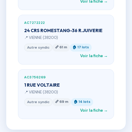
Voir la fiche →
AC7272222
24 CRS ROMESTANG-36 R.JUIVERIE
📍 VIENNE (38200)
📏 61 m
🏠 17 lots
Autre syndic
Voir la fiche →
AC3756269
1 RUE VOLTAIRE
📍 VIENNE (38200)
📏 69 m
🏠 14 lots
Autre syndic
Voir la fiche →