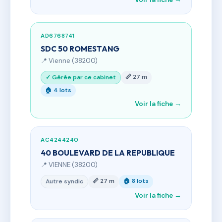
AD6768741
SDC 50 ROMESTANG
📍 Vienne (38200)
📏 27 m
✓ Gérée par ce cabinet
🏠 4 lots
Voir la fiche →
AC4244240
40 BOULEVARD DE LA REPUBLIQUE
📍 VIENNE (38200)
📏 27 m
🏠 8 lots
Autre syndic
Voir la fiche →