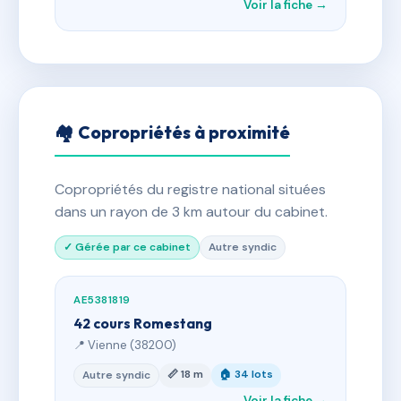
Voir la fiche →
🏘 Copropriétés à proximité
Copropriétés du registre national situées
dans un rayon de 3 km autour du cabinet.
✓ Gérée par ce cabinet
Autre syndic
AE5381819
42 cours Romestang
📍 Vienne (38200)
📏 18 m
🏠 34 lots
Autre syndic
Voir la fiche →