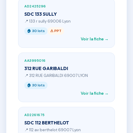
AD2425296
SDC 133 SULLY
📍 133 r sully 69006 Lyon
🏠 30 lots
⚠ PPT
Voir la fiche →
AA3995016
312 RUE GARIBALDI
📍 312 RUE GARIBALDI 69007 LYON
🏠 30 lots
Voir la fiche →
AD2261675
SDC 112 BERTHELOT
📍 112 av berthelot 69007 Lyon