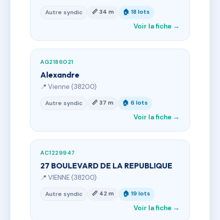
📏 34 m
🏠 18 lots
Autre syndic
Voir la fiche →
AG2186021
Alexandre
📍 Vienne (38200)
📏 37 m
🏠 6 lots
Autre syndic
Voir la fiche →
AC1229947
27 BOULEVARD DE LA REPUBLIQUE
📍 VIENNE (38200)
📏 42 m
🏠 19 lots
Autre syndic
Voir la fiche →