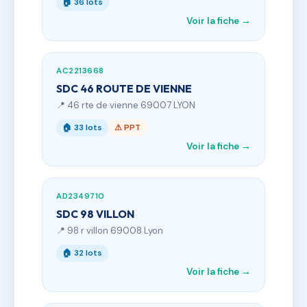
🏠 36 lots
Voir la fiche →
AC2213668
SDC 46 ROUTE DE VIENNE
📍 46 rte de vienne 69007 LYON
🏠 33 lots
⚠ PPT
Voir la fiche →
AD2349710
SDC 98 VILLON
📍 98 r villon 69008 Lyon
🏠 32 lots
Voir la fiche →