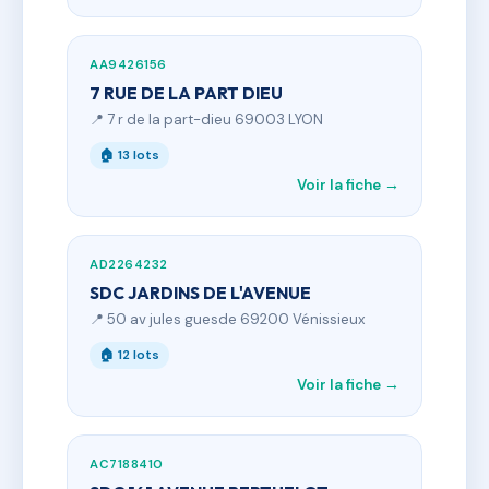
AA9426156
7 RUE DE LA PART DIEU
📍 7 r de la part-dieu 69003 LYON
🏠 13 lots
Voir la fiche →
AD2264232
SDC JARDINS DE L'AVENUE
📍 50 av jules guesde 69200 Vénissieux
🏠 12 lots
Voir la fiche →
AC7188410