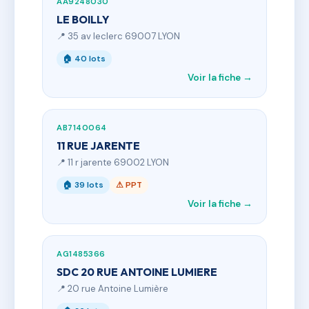
AA9248030
LE BOILLY
📍 35 av leclerc 69007 LYON
🏠 40 lots
Voir la fiche →
AB7140064
11 RUE JARENTE
📍 11 r jarente 69002 LYON
🏠 39 lots
⚠ PPT
Voir la fiche →
AG1485366
SDC 20 RUE ANTOINE LUMIERE
📍 20 rue Antoine Lumière