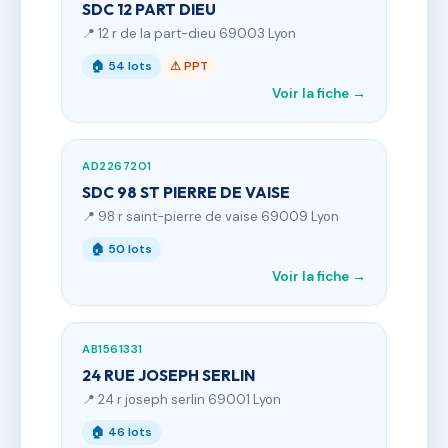
SDC 12 PART DIEU
📍 12 r de la part-dieu 69003 Lyon
🏠 54 lots
⚠ PPT
Voir la fiche →
AD2267201
SDC 98 ST PIERRE DE VAISE
📍 98 r saint-pierre de vaise 69009 Lyon
🏠 50 lots
Voir la fiche →
AB1561331
24 RUE JOSEPH SERLIN
📍 24 r joseph serlin 69001 Lyon
🏠 46 lots