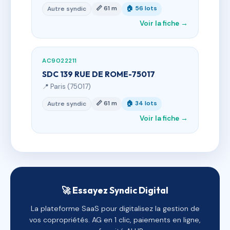
📏 61 m
🏠 56 lots
Autre syndic
Voir la fiche →
AC9022211
SDC 139 RUE DE ROME-75017
📍 Paris (75017)
📏 61 m
🏠 34 lots
Autre syndic
Voir la fiche →
🚀 Essayez Syndic Digital
La plateforme SaaS pour digitalisez la gestion de
vos copropriétés. AG en 1 clic, paiements en ligne,