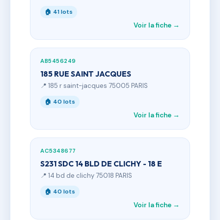
🏠 41 lots
Voir la fiche →
AB5456249
185 RUE SAINT JACQUES
📍 185 r saint-jacques 75005 PARIS
🏠 40 lots
Voir la fiche →
AC5348677
S231 SDC 14 BLD DE CLICHY - 18 E
📍 14 bd de clichy 75018 PARIS
🏠 40 lots
Voir la fiche →