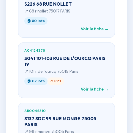
S226 68 RUE NOLLET
📍 68 r nollet 75017 PARIS
🏠 80 lots
Voir la fiche →
AC4124376
S041 101-103 RUE DE L'OURCQ PARIS
19
📍 101 r de l'ourcq 75019 Paris
🏠 67 lots
⚠ PPT
Voir la fiche →
AB0045310
S137 SDC 99 RUE MONGE 75005
PARIS
📍 99 r monge 75005 Paris