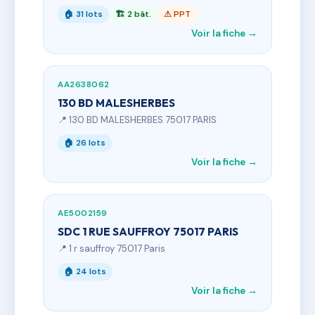
🏠 31 lots
🏗 2 bât.
⚠ PPT
Voir la fiche →
AA2638062
130 BD MALESHERBES
📍 130 BD MALESHERBES 75017 PARIS
🏠 26 lots
Voir la fiche →
AE5002159
SDC 1 RUE SAUFFROY 75017 PARIS
📍 1 r sauffroy 75017 Paris
🏠 24 lots
Voir la fiche →