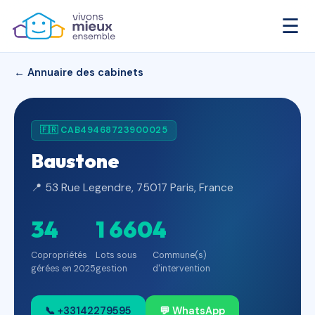
☰
← Annuaire des cabinets
🇫🇷 CAB49468723900025
Baustone
📍 53 Rue Legendre, 75017 Paris, France
34
1 660
4
Copropriétés
Lots sous
Commune(s)
gérées en 2025
gestion
d'intervention
📞 +33142279595
💬 WhatsApp