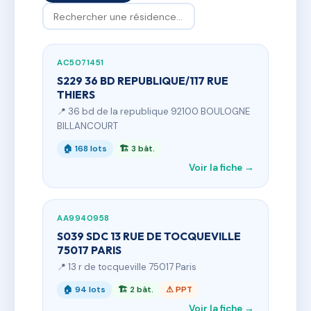
AC5071451
S229 36 BD REPUBLIQUE/117 RUE
THIERS
📍 36 bd de la republique 92100 BOULOGNE
BILLANCOURT
🏠 168 lots
🏗 3 bât.
Voir la fiche →
AA9940958
S039 SDC 13 RUE DE TOCQUEVILLE
75017 PARIS
📍 13 r de tocqueville 75017 Paris
🏠 94 lots
🏗 2 bât.
⚠ PPT
Voir la fiche →