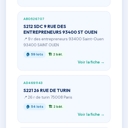
AB0526707
S212 SDC 9 RUE DES
ENTREPRENEURS 93400 ST OUEN
📍 9 r des entrepreneurs 93400 Saint-Ouen
93400 SAINT OUEN
🏠 59 lots
🏗 2 bât.
Voir la fiche →
AD4691143
S221 26 RUE DE TURIN
📍 26 r de turin 75008 Paris
🏠 54 lots
🏗 2 bât.
Voir la fiche →