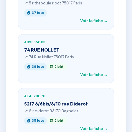
📍 5 r theodule ribot 75017 Paris
🏠 37 lots
Voir la fiche →
AB9385063
74 RUE NOLLET
📍 74 Rue Nollet 75017 Paris
🏠 36 lots
🏗 2 bât.
Voir la fiche →
AE4823076
S217 6/6bis/8/10 rue Diderot
📍 6 r diderot 93170 Bagnolet
🏠 35 lots
🏗 2 bât.
Voir la fiche →