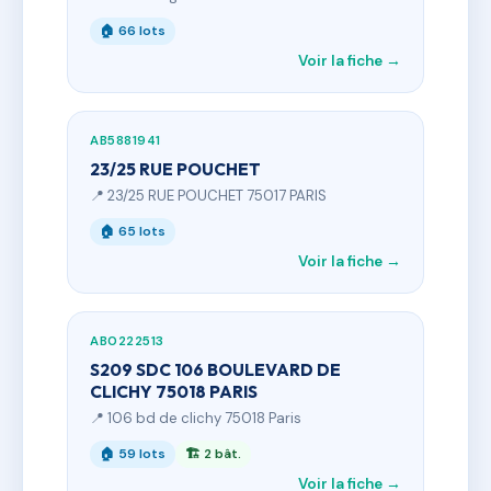
🏠 66 lots
Voir la fiche →
AB5881941
23/25 RUE POUCHET
📍 23/25 RUE POUCHET 75017 PARIS
🏠 65 lots
Voir la fiche →
AB0222513
S209 SDC 106 BOULEVARD DE
CLICHY 75018 PARIS
📍 106 bd de clichy 75018 Paris
🏠 59 lots
🏗 2 bât.
Voir la fiche →