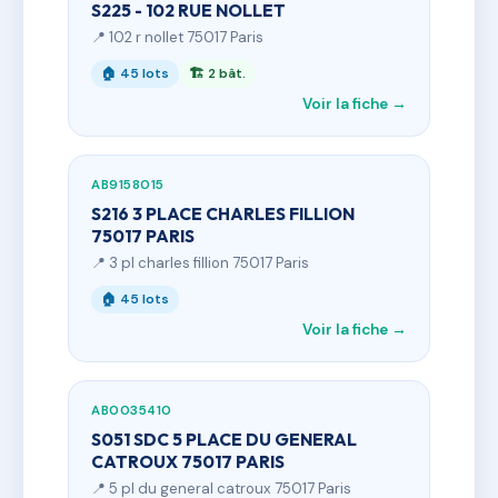
S225 - 102 RUE NOLLET
📍 102 r nollet 75017 Paris
🏠 45 lots
🏗 2 bât.
Voir la fiche →
AB9158015
S216 3 PLACE CHARLES FILLION
75017 PARIS
📍 3 pl charles fillion 75017 Paris
🏠 45 lots
Voir la fiche →
AB0035410
S051 SDC 5 PLACE DU GENERAL
CATROUX 75017 PARIS
📍 5 pl du general catroux 75017 Paris