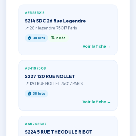
AE5285218
S214 SDC 26 Rue Legendre
📍 26 r legendre 75017 Paris
🏠 38 lots
🏗 2 bât.
Voir la fiche →
AB4167508
S227 120 RUE NOLLET
📍 120 RUE NOLLET 75017 PARIS
🏠 38 lots
Voir la fiche →
AA5248687
S224 5 RUE THEODULE RIBOT