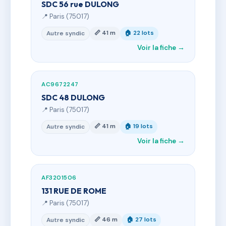
SDC 56 rue DULONG
📍 Paris (75017)
📏 41 m
🏠 22 lots
Autre syndic
Voir la fiche →
AC9672247
SDC 48 DULONG
📍 Paris (75017)
📏 41 m
🏠 19 lots
Autre syndic
Voir la fiche →
AF3201506
131 RUE DE ROME
📍 Paris (75017)
📏 46 m
🏠 27 lots
Autre syndic