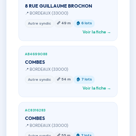
8 RUE GUILLAUME BROCHON
📍 BORDEAUX (33000)
📏 49 m
🏠 6 lots
Autre syndic
Voir la fiche →
AB4699088
COMBES
📍 BORDEAUX (33000)
📏 54 m
🏠 7 lots
Autre syndic
Voir la fiche →
AC8316283
COMBES
📍 BORDEAUX (33000)
📏 55 m
🏠 7 lots
Autre syndic