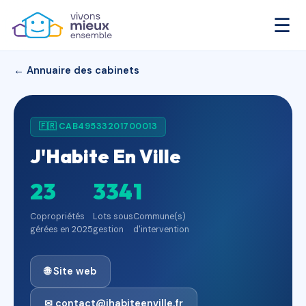
☰
← Annuaire des cabinets
🇫🇷 CAB49533201700013
J'Habite En Ville
23
334
1
Copropriétés
Lots sous
Commune(s)
gérées en 2025
gestion
d'intervention
🌐 Site web
✉ contact@jhabiteenville.fr