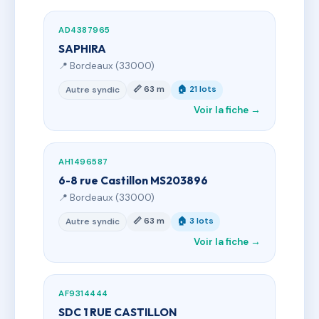
AD4387965
SAPHIRA
📍 Bordeaux (33000)
📏 63 m
🏠 21 lots
Autre syndic
Voir la fiche →
AH1496587
6-8 rue Castillon MS203896
📍 Bordeaux (33000)
📏 63 m
🏠 3 lots
Autre syndic
Voir la fiche →
AF9314444
SDC 1 RUE CASTILLON