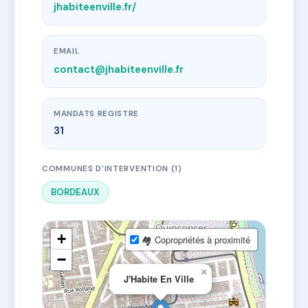
jhabiteenville.fr/
EMAIL
contact@jhabiteenville.fr
MANDATS REGISTRE
31
COMMUNES D'INTERVENTION (1)
BORDEAUX
+
🏘 Copropriétés à proximité
−
×
J'Habite En Ville