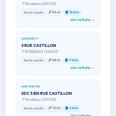
📍 Bordeaux (33000)
📏 64 m
🏠 13 lots
Autre syndic
Voir la fiche →
AD9318577
3 RUE CASTILLON
📍 BORDEAUX (33000)
📏 66 m
🏠 7 lots
Autre syndic
Voir la fiche →
AH3799749
SDC 5 BIS RUE CASTILLON
📍 Bordeaux (33000)
📏 70 m
🏠 2 lots
Autre syndic
Voir la fiche →