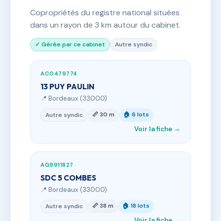
Copropriétés du registre national situées
dans un rayon de 3 km autour du cabinet.
✓ Gérée par ce cabinet
Autre syndic
AC0479774
13 PUY PAULIN
📍 Bordeaux (33000)
📏 30 m
🏠 6 lots
Autre syndic
Voir la fiche →
AG9911827
SDC 5 COMBES
📍 Bordeaux (33000)
📏 38 m
🏠 18 lots
Autre syndic
Voir la fiche →