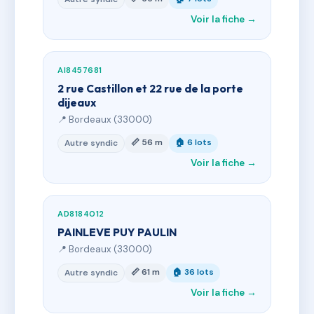
Voir la fiche →
AI8457681
2 rue Castillon et 22 rue de la porte
dijeaux
📍 Bordeaux (33000)
📏 56 m
🏠 6 lots
Autre syndic
Voir la fiche →
AD8184012
PAINLEVE PUY PAULIN
📍 Bordeaux (33000)
📏 61 m
🏠 36 lots
Autre syndic
Voir la fiche →