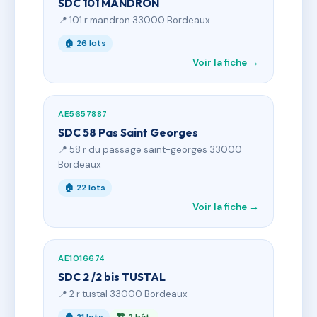
SDC 101 MANDRON
📍 101 r mandron 33000 Bordeaux
🏠 26 lots
Voir la fiche →
AE5657887
SDC 58 Pas Saint Georges
📍 58 r du passage saint-georges 33000
Bordeaux
🏠 22 lots
Voir la fiche →
AE1016674
SDC 2 /2 bis TUSTAL
📍 2 r tustal 33000 Bordeaux