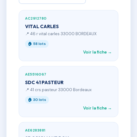
AC2912780
VITAL CARLES
📍 46 r vital carles 33000 BORDEAUX
🏠 58 lots
Voir la fiche →
AE5516067
SDC 41 PASTEUR
📍 41 crs pasteur 33000 Bordeaux
🏠 30 lots
Voir la fiche →
AE6283881