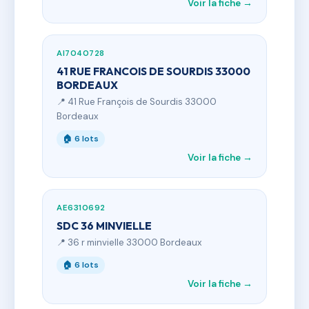
Voir la fiche →
AI7040728
41 RUE FRANCOIS DE SOURDIS 33000
BORDEAUX
📍 41 Rue François de Sourdis 33000
Bordeaux
🏠 6 lots
Voir la fiche →
AE6310692
SDC 36 MINVIELLE
📍 36 r minvielle 33000 Bordeaux
🏠 6 lots
Voir la fiche →