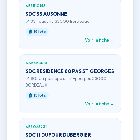
AE3510153
SDC 33 AUSONNE
📍 33 r ausone 33000 Bordeaux
🏠 15 lots
Voir la fiche →
AA2426518
SDC RESIDENCE 80 PAS ST GEORGES
📍 80r du passage saint-georges 33000
BORDEAUX
🏠 15 lots
Voir la fiche →
AE3023231
SDC 11 DUFOUR DUBERGIER