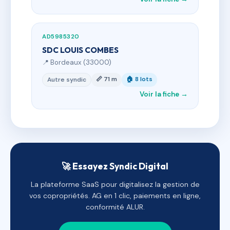
AD5985320
SDC LOUIS COMBES
📍 Bordeaux (33000)
📏 71 m
🏠 8 lots
Autre syndic
Voir la fiche →
🚀 Essayez Syndic Digital
La plateforme SaaS pour digitalisez la gestion de
vos copropriétés. AG en 1 clic, paiements en ligne,
conformité ALUR.