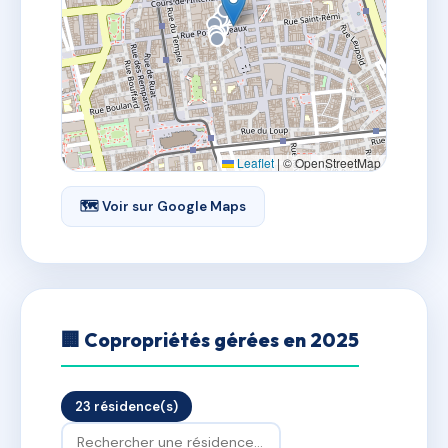
Leaflet
|
© OpenStreetMap
🗺 Voir sur Google Maps
🏢 Copropriétés gérées en 2025
23 résidence(s)