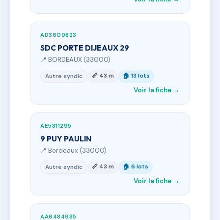
AD3609823
SDC PORTE DIJEAUX 29
📍 BORDEAUX (33000)
📏 43 m
🏠 13 lots
Autre syndic
Voir la fiche →
AE5311295
9 PUY PAULIN
📍 Bordeaux (33000)
📏 43 m
🏠 6 lots
Autre syndic
Voir la fiche →
AA6484935