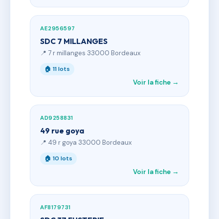
AE2956597
SDC 7 MILLANGES
📍 7 r millanges 33000 Bordeaux
🏠 11 lots
Voir la fiche →
AD9258831
49 rue goya
📍 49 r goya 33000 Bordeaux
🏠 10 lots
Voir la fiche →
AF8179731