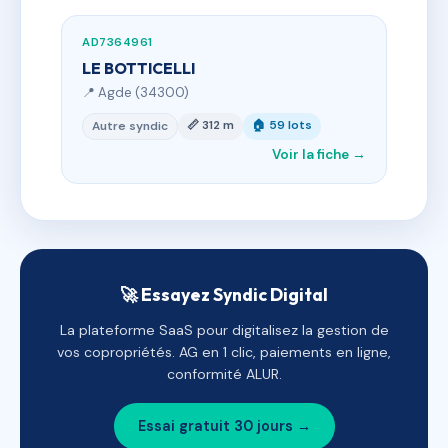
AD7364961
LE BOTTICELLI
📍 Agde (34300)
📏 312 m
🏠 59 lots
Autre syndic
Voir la fiche →
🚀 Essayez Syndic Digital
La plateforme SaaS pour digitalisez la gestion de
vos copropriétés. AG en 1 clic, paiements en ligne,
conformité ALUR.
Essai gratuit 30 jours →