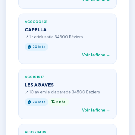
AC9000431
CAPELLA
📍 1 r erick satie 34500 Béziers
🏠 20 lots
Voir la fiche →
AC9191917
LES AGAVES
📍 10 av emile claparede 34500 Béziers
🏠 20 lots
🏗 2 bât.
Voir la fiche →
AE9228495