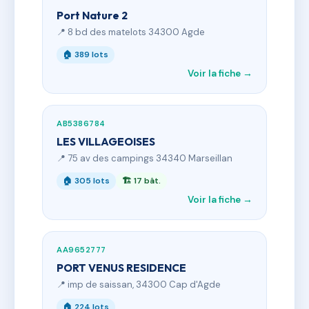
Port Nature 2
📍 8 bd des matelots 34300 Agde
🏠 389 lots
Voir la fiche →
AB5386784
LES VILLAGEOISES
📍 75 av des campings 34340 Marseillan
🏠 305 lots
🏗 17 bât.
Voir la fiche →
AA9652777
PORT VENUS RESIDENCE
📍 imp de saissan, 34300 Cap d'Agde
🏠 224 lots