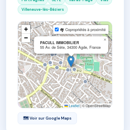
Villeneuve-lès-Béziers
+
🏘 Copropriétés à proximité
−
×
PACULL IMMOBILIER
55 Av. de Sète, 34300 Agde, France
Leaflet
|
© OpenStreetMap
🗺 Voir sur Google Maps