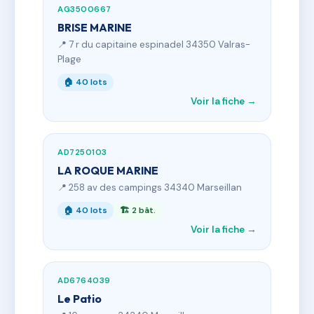
AG3500667
BRISE MARINE
📍 7 r du capitaine espinadel 34350 Valras-
Plage
🏠 40 lots
Voir la fiche →
AD7250103
LA ROQUE MARINE
📍 258 av des campings 34340 Marseillan
🏠 40 lots
🏗 2 bât.
Voir la fiche →
AD6764039
Le Patio