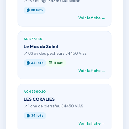
📍 16 r monge 34340 Marseillan
🏠 38 lots
Voir la fiche →
AD6773691
Le Mas du Soleil
📍 63 av des pecheurs 34450 Vias
🏠 34 lots
🏗 11 bât.
Voir la fiche →
AC4299020
LES CORALIES
📍 1 che de pierrefeu 34450 VIAS
🏠 34 lots
Voir la fiche →