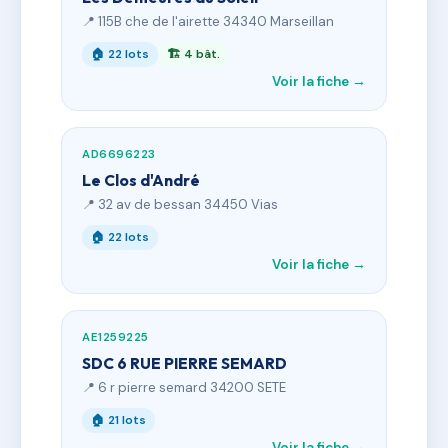
📍 115B che de l'airette 34340 Marseillan
🏠 22 lots
🏗 4 bât.
Voir la fiche →
AD6696223
Le Clos d'André
📍 32 av de bessan 34450 Vias
🏠 22 lots
Voir la fiche →
AE1259225
SDC 6 RUE PIERRE SEMARD
📍 6 r pierre semard 34200 SETE
🏠 21 lots
Voir la fiche →