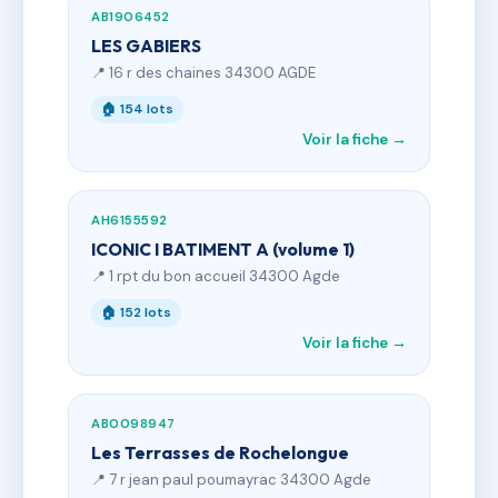
AB1906452
LES GABIERS
📍 16 r des chaines 34300 AGDE
🏠 154 lots
Voir la fiche →
AH6155592
ICONIC I BATIMENT A (volume 1)
📍 1 rpt du bon accueil 34300 Agde
🏠 152 lots
Voir la fiche →
AB0098947
Les Terrasses de Rochelongue
📍 7 r jean paul poumayrac 34300 Agde