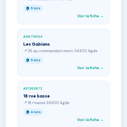
🏠 5 lots
Voir la fiche →
AD6716104
Les Gabians
📍 26 qu commandant meric 34300 Agde
🏠 5 lots
Voir la fiche →
AE1263672
18 rue basse
📍 18 r basse 34300 Agde
🏠 4 lots
Voir la fiche →