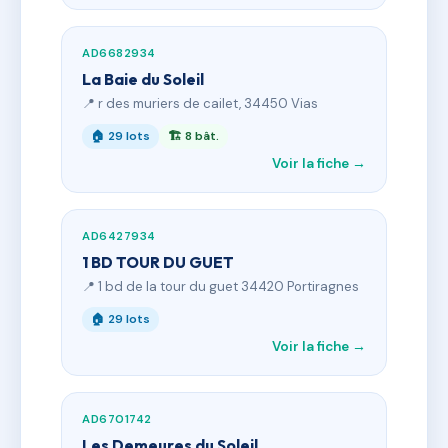
AD6682934
La Baie du Soleil
📍 r des muriers de cailet, 34450 Vias
🏠 29 lots
🏗 8 bât.
Voir la fiche →
AD6427934
1 BD TOUR DU GUET
📍 1 bd de la tour du guet 34420 Portiragnes
🏠 29 lots
Voir la fiche →
AD6701742
Les Demeures du Soleil