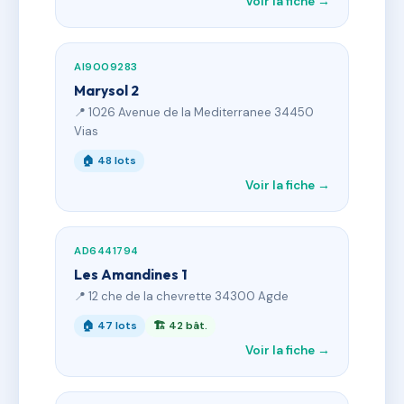
Voir la fiche →
AI9009283
Marysol 2
📍 1026 Avenue de la Mediterranee 34450
Vias
🏠 48 lots
Voir la fiche →
AD6441794
Les Amandines 1
📍 12 che de la chevrette 34300 Agde
🏠 47 lots
🏗 42 bât.
Voir la fiche →