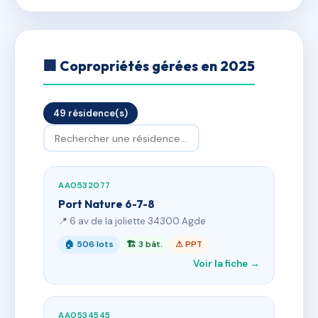
🏢 Copropriétés gérées en 2025
49 résidence(s)
AA0532077
Port Nature 6-7-8
📍 6 av de la joliette 34300 Agde
🏠 506 lots
🏗 3 bât.
⚠ PPT
Voir la fiche →
AA0534545