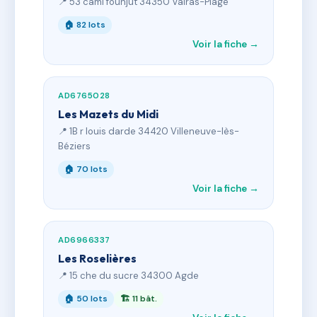
📍 53 cami founjut 34350 Valras-Plage
🏠 82 lots
Voir la fiche →
AD6765028
Les Mazets du Midi
📍 1B r louis darde 34420 Villeneuve-lès-
Béziers
🏠 70 lots
Voir la fiche →
AD6966337
Les Roselières
📍 15 che du sucre 34300 Agde
🏠 50 lots
🏗 11 bât.