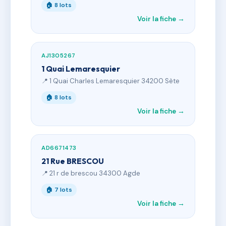
🏠 8 lots
Voir la fiche →
AJ1305267
1 Quai Lemaresquier
📍 1 Quai Charles Lemaresquier 34200 Sète
🏠 8 lots
Voir la fiche →
AD6671473
21 Rue BRESCOU
📍 21 r de brescou 34300 Agde
🏠 7 lots
Voir la fiche →