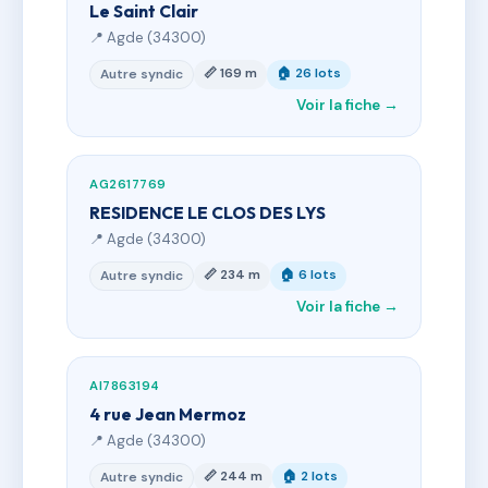
Le Saint Clair
📍 Agde (34300)
📏 169 m
🏠 26 lots
Autre syndic
Voir la fiche →
AG2617769
RESIDENCE LE CLOS DES LYS
📍 Agde (34300)
📏 234 m
🏠 6 lots
Autre syndic
Voir la fiche →
AI7863194
4 rue Jean Mermoz
📍 Agde (34300)
📏 244 m
🏠 2 lots
Autre syndic