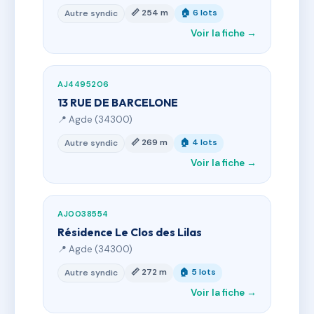
📏 254 m
🏠 6 lots
Autre syndic
Voir la fiche →
AJ4495206
13 RUE DE BARCELONE
📍 Agde (34300)
📏 269 m
🏠 4 lots
Autre syndic
Voir la fiche →
AJ0038554
Résidence Le Clos des Lilas
📍 Agde (34300)
📏 272 m
🏠 5 lots
Autre syndic
Voir la fiche →