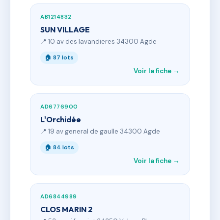
AB1214832
SUN VILLAGE
📍 10 av des lavandieres 34300 Agde
🏠 87 lots
Voir la fiche →
AD6776900
L'Orchidée
📍 19 av general de gaulle 34300 Agde
🏠 84 lots
Voir la fiche →
AD6844989
CLOS MARIN 2