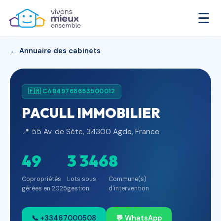
☰
← Annuaire des cabinets
🇫🇷 CAB49768653500012
PACULL IMMOBILIER
📍 55 Av. de Sète, 34300 Agde, France
49
3 346
8
Copropriétés
Lots sous
Commune(s)
gérées en 2025
gestion
d'intervention
📞 +33467000508
💬 WhatsApp