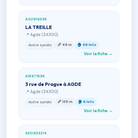
AG2916336
LA TREILLE
📍 Agde (34300)
📏 49 m
🏠 46 lots
Autre syndic
Voir la fiche →
AI5971536
3 rue de Prague à AGDE
📍 Agde (34300)
📏 135 m
🏠 6 lots
Autre syndic
Voir la fiche →
AE0633214