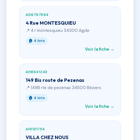
AD6767594
4 Rue MONTESQUIEU
📍 4 r montesquieu 34300 Agde
🏠 4 lots
Voir la fiche →
AH8641243
149 Bis route de Pezenas
📍 149B rte de pezenas 34500 Béziers
🏠 4 lots
Voir la fiche →
AH1131754
VILLA CHEZ NOUS