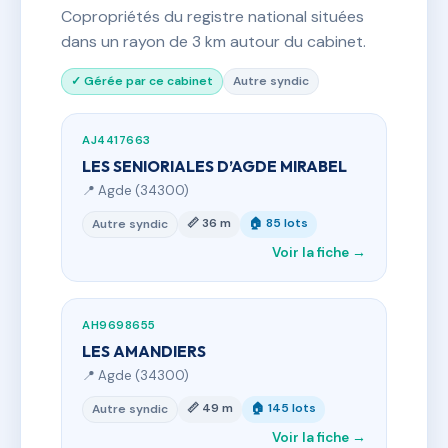
Copropriétés du registre national situées
dans un rayon de 3 km autour du cabinet.
✓ Gérée par ce cabinet
Autre syndic
AJ4417663
LES SENIORIALES D’AGDE MIRABEL
📍 Agde (34300)
📏 36 m
🏠 85 lots
Autre syndic
Voir la fiche →
AH9698655
LES AMANDIERS
📍 Agde (34300)
📏 49 m
🏠 145 lots
Autre syndic
Voir la fiche →