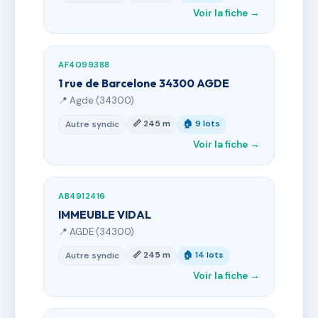
Voir la fiche →
AF4099388
1 rue de Barcelone 34300 AGDE
📍 Agde (34300)
📏 245 m
🏠 9 lots
Autre syndic
Voir la fiche →
AB4912416
IMMEUBLE VIDAL
📍 AGDE (34300)
📏 245 m
🏠 14 lots
Autre syndic
Voir la fiche →