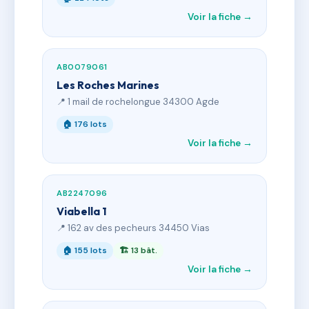
Voir la fiche →
AB0079061
Les Roches Marines
📍 1 mail de rochelongue 34300 Agde
🏠 176 lots
Voir la fiche →
AB2247096
Viabella 1
📍 162 av des pecheurs 34450 Vias
🏠 155 lots
🏗 13 bât.
Voir la fiche →