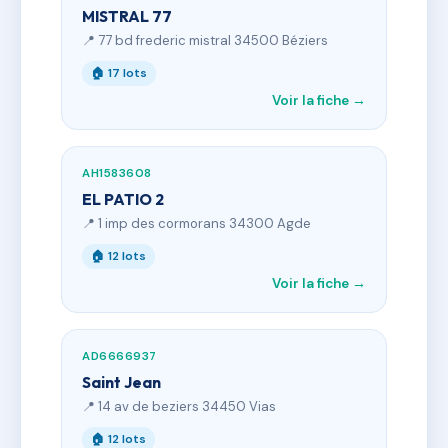
MISTRAL 77
📍 77 bd frederic mistral 34500 Béziers
🏠 17 lots
Voir la fiche →
AH1583608
EL PATIO 2
📍 1 imp des cormorans 34300 Agde
🏠 12 lots
Voir la fiche →
AD6666937
Saint Jean
📍 14 av de beziers 34450 Vias
🏠 12 lots