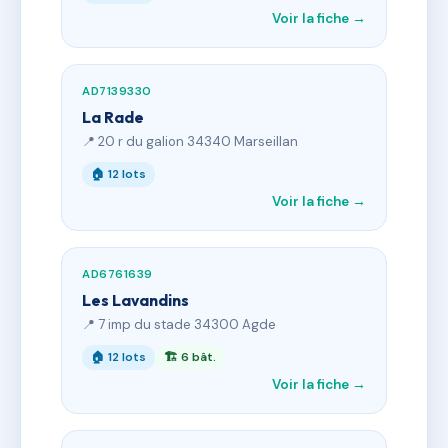
Voir la fiche →
AD7139330
La Rade
📍 20 r du galion 34340 Marseillan
🏠 12 lots
Voir la fiche →
AD6761639
Les Lavandins
📍 7 imp du stade 34300 Agde
🏠 12 lots
🏗 6 bât.
Voir la fiche →