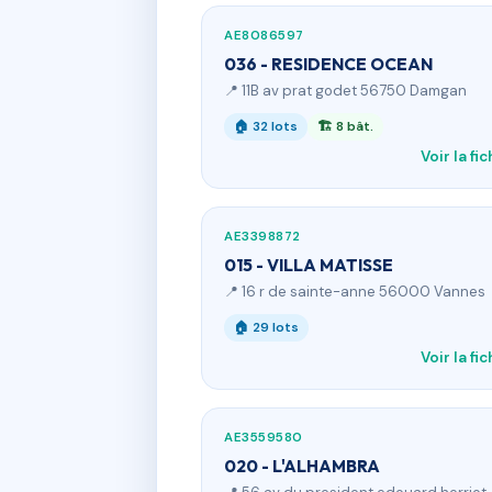
AE8086597
036 - RESIDENCE OCEAN
📍 11B av prat godet 56750 Damgan
🏠 32 lots
🏗 8 bât.
Voir la fi
AE3398872
015 - VILLA MATISSE
📍 16 r de sainte-anne 56000 Vannes
🏠 29 lots
Voir la fi
AE3559580
020 - L'ALHAMBRA