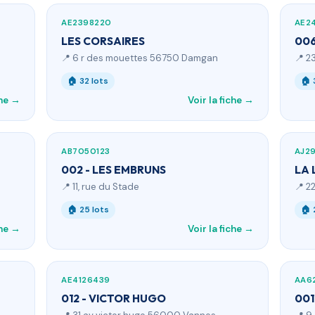
AE2398220
AE2
LES CORSAIRES
006
📍 6 r des mouettes 56750 Damgan
📍 2
🏠 32 lots
🏠 
che →
Voir la fiche →
AB7050123
AJ2
002 - LES EMBRUNS
LA 
📍 11, rue du Stade
📍 2
🏠 25 lots
🏠 
che →
Voir la fiche →
AE4126439
AA6
012 - VICTOR HUGO
001