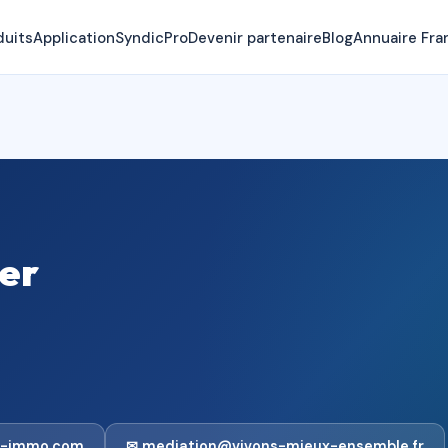
duits
Application
SyndicPro
Devenir partenaire
Blog
Annuaire Fra
er
n-immo.com
✉ mediation@vivons-mieux-ensemble.fr