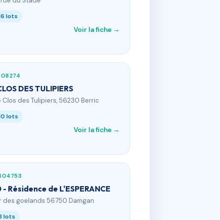
, rue du Stade
16 lots
Voir la fiche →
108274
CLOS DES TULIPIERS
e Clos des Tulipiers, 56230 Berric
10 lots
Voir la fiche →
804753
 - Résidence de L'ESPERANCE
 r des goelands 56750 Damgan
8 lots