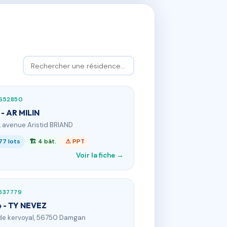
652850
 - AR MILIN
5, avenue Aristid BRIAND
77 lots
🏗 4 bât.
⚠ PPT
Voir la fiche →
537779
 - TY NEVEZ
 de kervoyal, 56750 Damgan