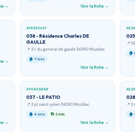
che →
Voir la fiche →
AF8333437
AE3
038 - Résidence Charles DE
025
GAULLE
📍 5
📍 3 r du general de gaulle 56190 Muzillac
🏠 
🏠 7 lots
che →
Voir la fiche →
AF0849968
AE3
037 - LE PATIO
028
📍 3 pl saint-julien 56190 Muzillac
📍 2
🏠 4 lots
🏗 2 bât.
🏠 
che →
Voir la fiche →