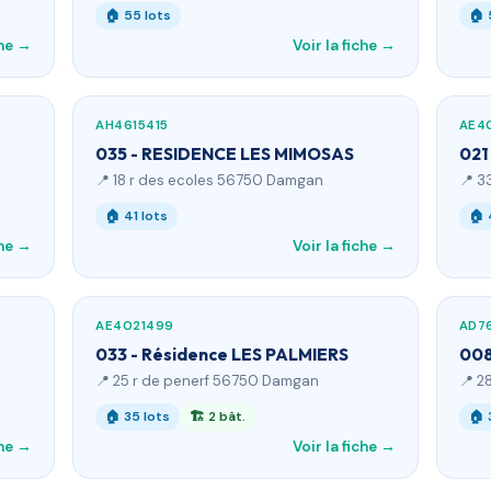
🏠 55 lots
🏠 
che →
Voir la fiche →
AH4615415
AE4
035 - RESIDENCE LES MIMOSAS
021
📍 18 r des ecoles 56750 Damgan
📍 3
🏠 41 lots
🏠 
che →
Voir la fiche →
AE4021499
AD7
033 - Résidence LES PALMIERS
008
📍 25 r de penerf 56750 Damgan
📍 2
🏠 35 lots
🏗 2 bât.
🏠 
che →
Voir la fiche →