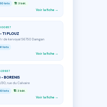
50 lots
🏗 3 bât.
Voir la fiche →
000857
 - TI PLOUZ
3 r de kervoyal 56750 Damgan
41 lots
Voir la fiche →
623937
 - BORENIS
8/30, rue du Calvaire
33 lots
🏗 2 bât.
Voir la fiche →