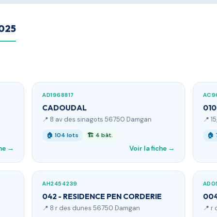
2025
AD1968817
AC9
CADOUDAL
010
📍 8 av des sinagots 56750 Damgan
📍 1
🏠 104 lots
🏗 4 bât.
🏠 
che →
Voir la fiche →
AH2454239
AD0
042 - RESIDENCE PEN CORDERIE
004
📍 8 r des dunes 56750 Damgan
📍 r