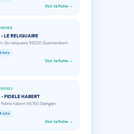
Voir la fiche →
980166
 - LE RELIQUAIRE
B r du reliquaire 56230 Questembert
6 lots
Voir la fiche →
950532
 - FIDELE HABERT
 r fidele habert 56750 Damgan
4 lots
Voir la fiche →