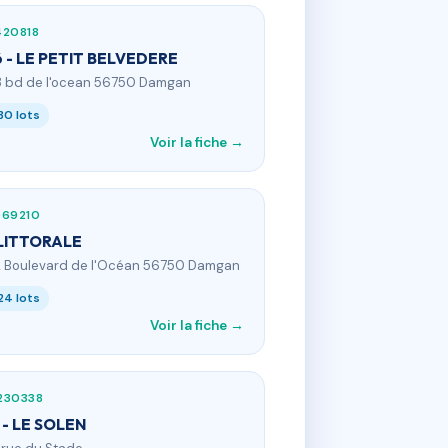
420818
 - LE PETIT BELVEDERE
3 bd de l'ocean 56750 Damgan
30 lots
Voir la fiche →
969210
LITTORALE
2 Boulevard de l'Océan 56750 Damgan
24 lots
Voir la fiche →
230338
 - LE SOLEN