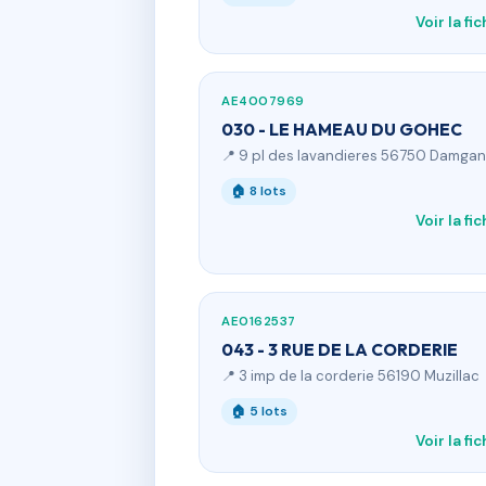
Voir la fi
AE4007969
030 - LE HAMEAU DU GOHEC
📍 9 pl des lavandieres 56750 Damgan
🏠 8 lots
Voir la fi
AE0162537
043 - 3 RUE DE LA CORDERIE
📍 3 imp de la corderie 56190 Muzillac
🏠 5 lots
Voir la fi