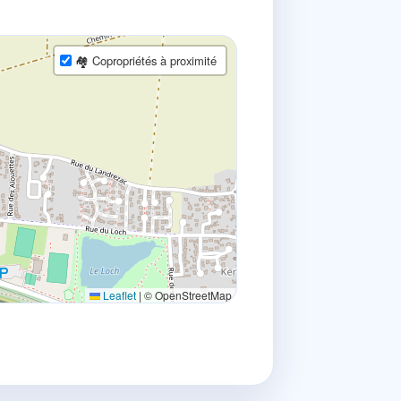
🏘 Copropriétés à proximité
Leaflet
|
© OpenStreetMap