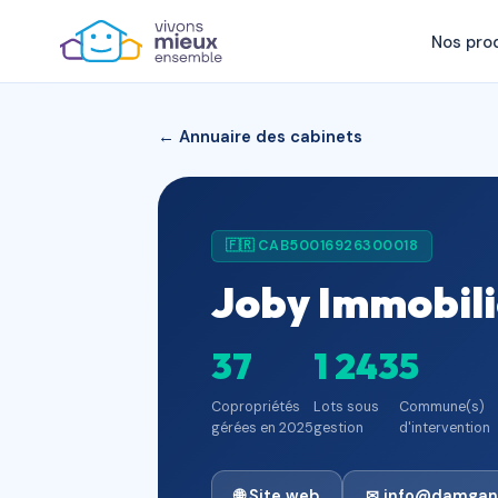
Nos pro
← Annuaire des cabinets
🇫🇷 CAB50016926300018
Joby Immobili
37
1 243
5
Copropriétés
Lots sous
Commune(s)
gérées en 2025
gestion
d'intervention
🌐 Site web
✉ info@damga