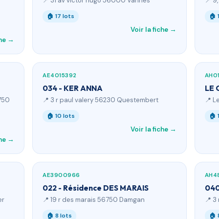
📍 31 av victor hugo 56000 Vannes
📍 9
🏠 17 lots
🏠 
Voir la fiche →
che →
AE4015392
AH0
034 - KER ANNA
LE 
750
📍 3 r paul valery 56230 Questembert
📍 L
🏠 10 lots
🏠 
Voir la fiche →
che →
AE3900966
AH4
022 - Résidence DES MARAIS
040
er
📍 19 r des marais 56750 Damgan
📍 3
🏠 8 lots
🏠 