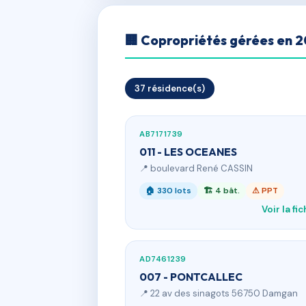
🏢 Copropriétés gérées en 
37 résidence(s)
AB7171739
011 - LES OCEANES
📍 boulevard René CASSIN
🏠 330 lots
🏗 4 bât.
⚠ PPT
Voir la fi
AD7461239
007 - PONTCALLEC
📍 22 av des sinagots 56750 Damgan