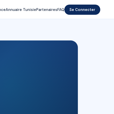
nce
Annuaire Tunisie
Partenaires
FAQ
Se Connecter