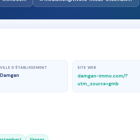
VILLE D'ÉTABLISSEMENT
SITE WEB
Damgan
damgan-immo.com/?
utm_source=gmb
estembert
Vannes