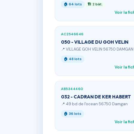
🏠 64 lots
🏗 2 bât.
Voir la fi
AC2546646
050 - VILLAGE DU GOH VELIN
📍 VILLAGE GOH VELIN 56750 DAMGAN
🏠 48 lots
Voir la fi
AB5344460
032 - CADRAN DE KER HABERT
📍 49 bd de l'ocean 56750 Damgan
🏠 36 lots
Voir la fi