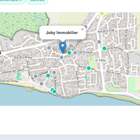
×
Joby Immobilier