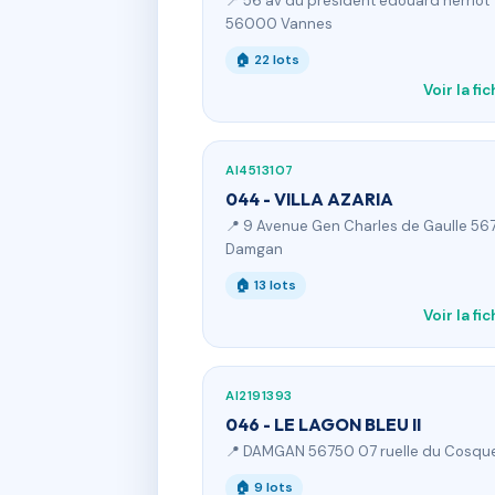
📍 56 av du president edouard herriot
56000 Vannes
🏠 22 lots
Voir la fi
AI4513107
044 - VILLA AZARIA
📍 9 Avenue Gen Charles de Gaulle 56
Damgan
🏠 13 lots
Voir la fi
AI2191393
046 - LE LAGON BLEU II
📍 DAMGAN 56750 07 ruelle du Cosqu
🏠 9 lots