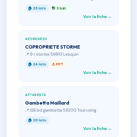
🏠 25 lots
🏗 3 bât.
Voir la fiche →
AE2866820
COPROPRIETE STORME
📍 9 r storme 59810 Lesquin
🏠 24 lots
⚠ PPT
Voir la fiche →
AF7486574
Gambetta Maillard
📍 12B bd gambetta 59200 Tourcoing
🏠 20 lots
Voir la fiche →