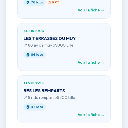
🏠 76 lots
⚠ PPT
Voir la fiche →
AC3152006
LES TERRASSES DU MUY
📍 86 av de muy 59800 Lille
🏠 66 lots
Voir la fiche →
AE5256599
RES LES REMPARTS
📍 8 r du rempart 59800 Lille
🏠 43 lots
Voir la fiche →