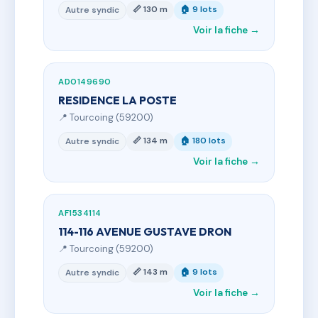
📏 130 m
🏠 9 lots
Autre syndic
Voir la fiche →
AD0149690
RESIDENCE LA POSTE
📍 Tourcoing (59200)
📏 134 m
🏠 180 lots
Autre syndic
Voir la fiche →
AF1534114
114-116 AVENUE GUSTAVE DRON
📍 Tourcoing (59200)
📏 143 m
🏠 9 lots
Autre syndic
Voir la fiche →