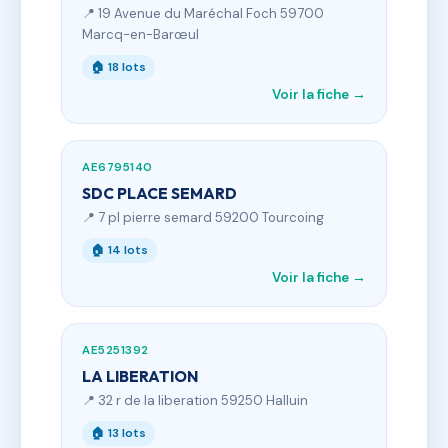
📍 19 Avenue du Maréchal Foch 59700
Marcq-en-Barœul
🏠 18 lots
Voir la fiche →
AE6795140
SDC PLACE SEMARD
📍 7 pl pierre semard 59200 Tourcoing
🏠 14 lots
Voir la fiche →
AE5251392
LA LIBERATION
📍 32 r de la liberation 59250 Halluin
🏠 13 lots