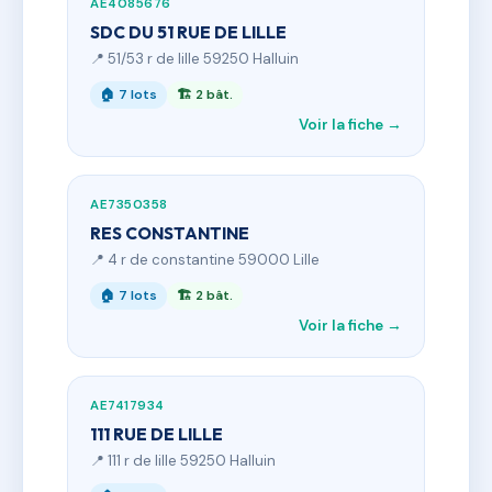
AE4085676
SDC DU 51 RUE DE LILLE
📍 51/53 r de lille 59250 Halluin
🏠 7 lots
🏗 2 bât.
Voir la fiche →
AE7350358
RES CONSTANTINE
📍 4 r de constantine 59000 Lille
🏠 7 lots
🏗 2 bât.
Voir la fiche →
AE7417934
111 RUE DE LILLE
📍 111 r de lille 59250 Halluin