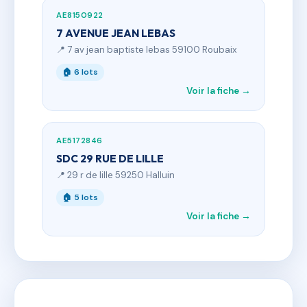
AE8150922
7 AVENUE JEAN LEBAS
📍 7 av jean baptiste lebas 59100 Roubaix
🏠 6 lots
Voir la fiche →
AE5172846
SDC 29 RUE DE LILLE
📍 29 r de lille 59250 Halluin
🏠 5 lots
Voir la fiche →