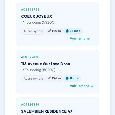
AD8348799
COEUR JOYEUX
📍 Tourcoing (59200)
📏 146 m
🏠 33 lots
Autre syndic
Voir la fiche →
AE9622580
118 Avenue Gustave Dron
📍 Tourcoing (59200)
📏 154 m
🏠 11 lots
Autre syndic
Voir la fiche →
AD5326228
SALEMBIEN RESIDENCE 47