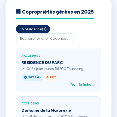
🏢 Copropriétés gérées en 2025
35 résidence(s)
AA7239999
RESIDENCE DU PARC
📍 10/12 r jean jaures 59200 Tourcoing
🏠 367 lots
⚠ PPT
Voir la fiche →
AC1915693
Domaine de la Marbrerie
📍 2 all de la marbrerie 59200 Tourcoing