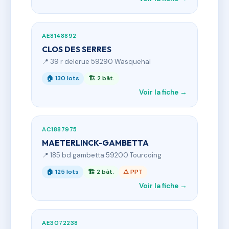
AE8148892
CLOS DES SERRES
📍 39 r delerue 59290 Wasquehal
🏠 130 lots
🏗 2 bât.
Voir la fiche →
AC1887975
MAETERLINCK-GAMBETTA
📍 185 bd gambetta 59200 Tourcoing
🏠 125 lots
🏗 2 bât.
⚠ PPT
Voir la fiche →
AE3072238