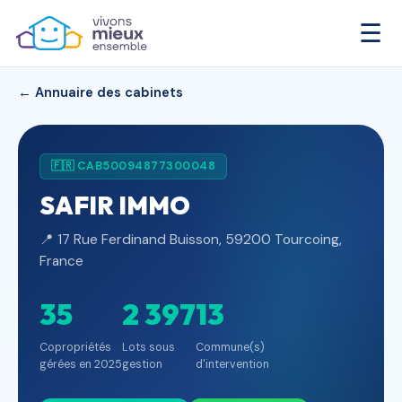
☰
← Annuaire des cabinets
🇫🇷 CAB50094877300048
SAFIR IMMO
📍 17 Rue Ferdinand Buisson, 59200 Tourcoing,
France
35
2 397
13
Copropriétés
Lots sous
Commune(s)
gérées en 2025
gestion
d'intervention