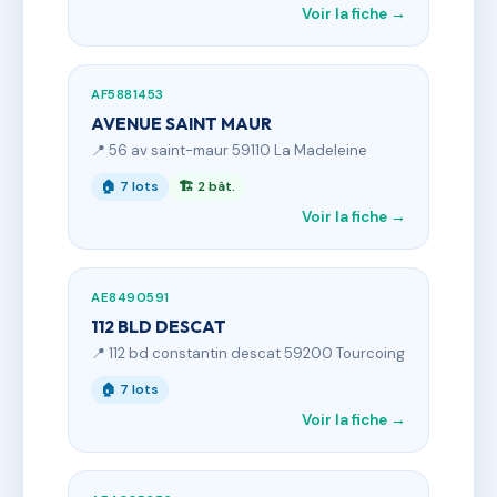
Voir la fiche →
AF5881453
AVENUE SAINT MAUR
📍 56 av saint-maur 59110 La Madeleine
🏠 7 lots
🏗 2 bât.
Voir la fiche →
AE8490591
112 BLD DESCAT
📍 112 bd constantin descat 59200 Tourcoing
🏠 7 lots
Voir la fiche →