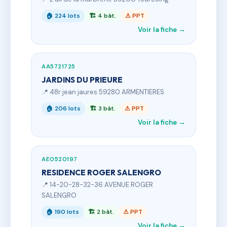
🏠 224 lots
🏗 4 bât.
⚠ PPT
Voir la fiche →
AA5721725
JARDINS DU PRIEURE
📍 48r jean jaures 59280 ARMENTIERES
🏠 206 lots
🏗 3 bât.
⚠ PPT
Voir la fiche →
AE0520197
RESIDENCE ROGER SALENGRO
📍 14-20-28-32-36 AVENUE ROGER
SALENGRO
🏠 190 lots
🏗 2 bât.
⚠ PPT
Voir la fiche →