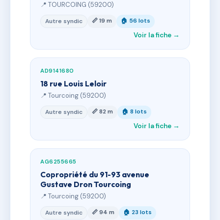
📍 TOURCOING (59200)
📏 19 m
🏠 56 lots
Autre syndic
Voir la fiche →
AD9141680
18 rue Louis Leloir
📍 Tourcoing (59200)
📏 82 m
🏠 8 lots
Autre syndic
Voir la fiche →
AG6255665
Copropriété du 91-93 avenue
Gustave Dron Tourcoing
📍 Tourcoing (59200)
📏 94 m
🏠 23 lots
Autre syndic