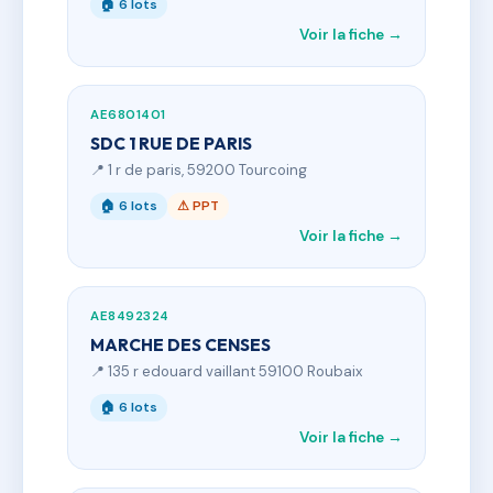
🏠 6 lots
Voir la fiche →
AE6801401
SDC 1 RUE DE PARIS
📍 1 r de paris, 59200 Tourcoing
🏠 6 lots
⚠ PPT
Voir la fiche →
AE8492324
MARCHE DES CENSES
📍 135 r edouard vaillant 59100 Roubaix
🏠 6 lots
Voir la fiche →