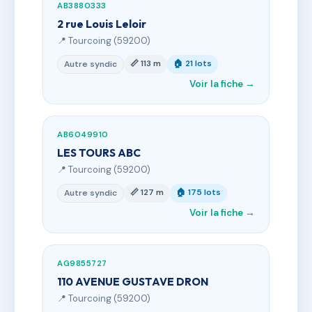
AB3880333
2 rue Louis Leloir
📍 Tourcoing (59200)
📏 113 m
🏠 21 lots
Autre syndic
Voir la fiche →
AB6049910
LES TOURS ABC
📍 Tourcoing (59200)
📏 127 m
🏠 175 lots
Autre syndic
Voir la fiche →
AG9855727
110 AVENUE GUSTAVE DRON
📍 Tourcoing (59200)