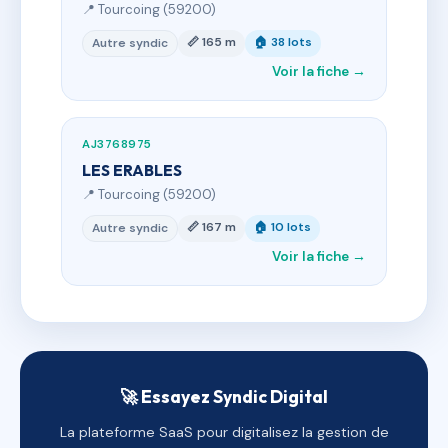
📍 Tourcoing (59200)
📏 165 m
🏠 38 lots
Autre syndic
Voir la fiche →
AJ3768975
LES ERABLES
📍 Tourcoing (59200)
📏 167 m
🏠 10 lots
Autre syndic
Voir la fiche →
🚀 Essayez Syndic Digital
La plateforme SaaS pour digitalisez la gestion de