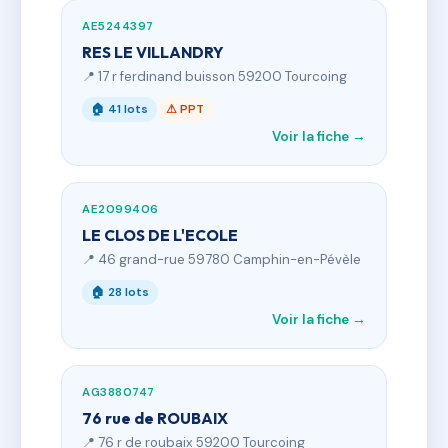
AE5244397
RES LE VILLANDRY
📍 17 r ferdinand buisson 59200 Tourcoing
🏠 41 lots
⚠ PPT
Voir la fiche →
AE2099406
LE CLOS DE L'ECOLE
📍 46 grand-rue 59780 Camphin-en-Pévèle
🏠 28 lots
Voir la fiche →
AG3880747
76 rue de ROUBAIX
📍 76 r de roubaix 59200 Tourcoing