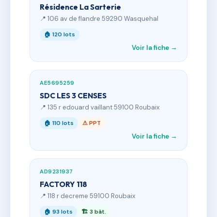
Résidence La Sarterie
📍 106 av de flandre 59290 Wasquehal
🏠 120 lots
Voir la fiche →
AE5695259
SDC LES 3 CENSES
📍 135 r edouard vaillant 59100 Roubaix
🏠 110 lots
⚠ PPT
Voir la fiche →
AD9231937
FACTORY 118
📍 118 r decreme 59100 Roubaix
🏠 93 lots
🏗 3 bât.