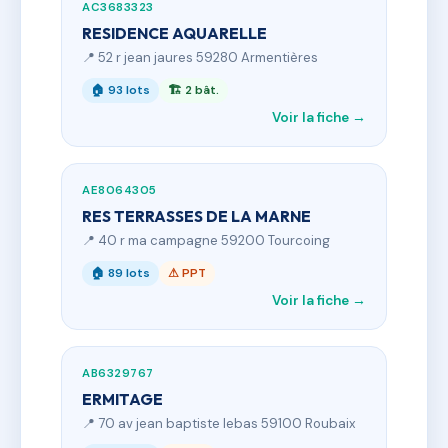
AC3683323
RESIDENCE AQUARELLE
📍 52 r jean jaures 59280 Armentières
🏠 93 lots
🏗 2 bât.
Voir la fiche →
AE8064305
RES TERRASSES DE LA MARNE
📍 40 r ma campagne 59200 Tourcoing
🏠 89 lots
⚠ PPT
Voir la fiche →
AB6329767
ERMITAGE
📍 70 av jean baptiste lebas 59100 Roubaix