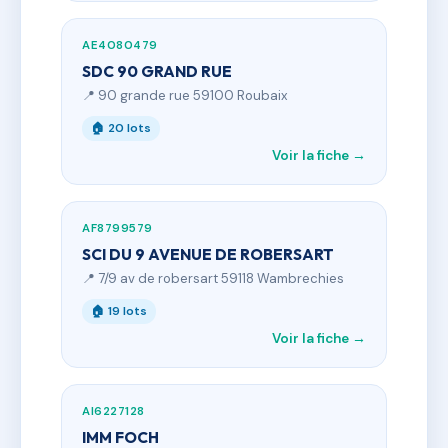
AE4080479
SDC 90 GRAND RUE
📍 90 grande rue 59100 Roubaix
🏠 20 lots
Voir la fiche →
AF8799579
SCI DU 9 AVENUE DE ROBERSART
📍 7/9 av de robersart 59118 Wambrechies
🏠 19 lots
Voir la fiche →
AI6227128
IMM FOCH