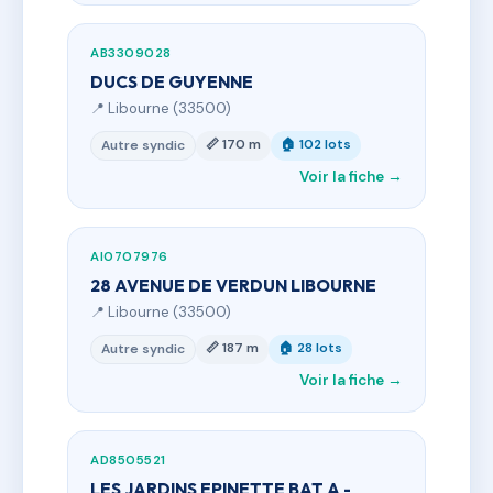
AB3309028
DUCS DE GUYENNE
📍 Libourne (33500)
📏 170 m
🏠 102 lots
Autre syndic
Voir la fiche →
AI0707976
28 AVENUE DE VERDUN LIBOURNE
📍 Libourne (33500)
📏 187 m
🏠 28 lots
Autre syndic
Voir la fiche →
AD8505521
LES JARDINS EPINETTE BAT A -