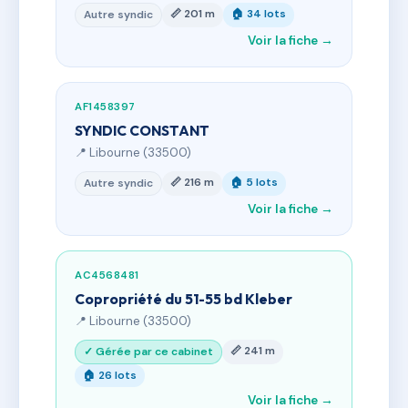
📏 201 m
🏠 34 lots
Autre syndic
Voir la fiche →
AF1458397
SYNDIC CONSTANT
📍 Libourne (33500)
📏 216 m
🏠 5 lots
Autre syndic
Voir la fiche →
AC4568481
Copropriété du 51-55 bd Kleber
📍 Libourne (33500)
📏 241 m
✓ Gérée par ce cabinet
🏠 26 lots
Voir la fiche →