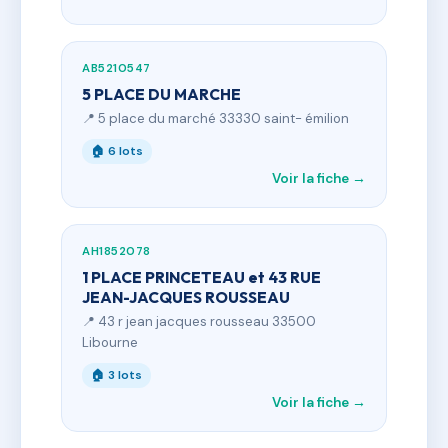
AB5210547
5 PLACE DU MARCHE
📍 5 place du marché 33330 saint- émilion
🏠 6 lots
Voir la fiche →
AH1852078
1 PLACE PRINCETEAU et 43 RUE
JEAN-JACQUES ROUSSEAU
📍 43 r jean jacques rousseau 33500
Libourne
🏠 3 lots
Voir la fiche →