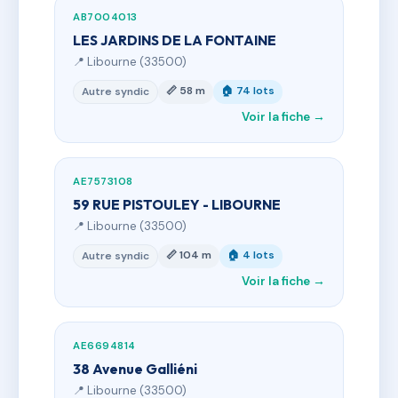
AB7004013
LES JARDINS DE LA FONTAINE
📍 Libourne (33500)
📏 58 m
🏠 74 lots
Autre syndic
Voir la fiche →
AE7573108
59 RUE PISTOULEY - LIBOURNE
📍 Libourne (33500)
📏 104 m
🏠 4 lots
Autre syndic
Voir la fiche →
AE6694814
38 Avenue Galliéni
📍 Libourne (33500)