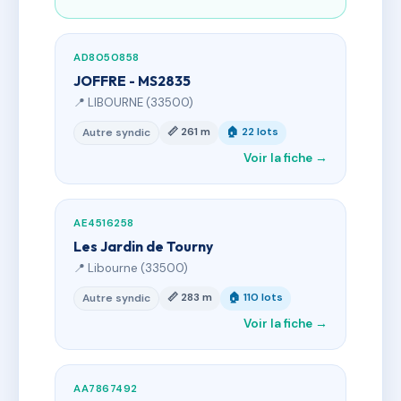
AD8050858
JOFFRE - MS2835
📍 LIBOURNE (33500)
📏 261 m
🏠 22 lots
Autre syndic
Voir la fiche →
AE4516258
Les Jardin de Tourny
📍 Libourne (33500)
📏 283 m
🏠 110 lots
Autre syndic
Voir la fiche →
AA7867492