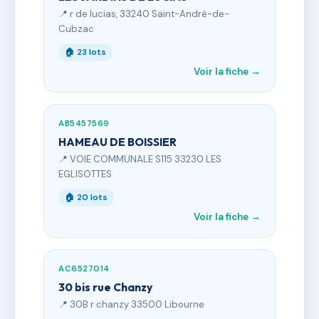
📍 r de lucias, 33240 Saint-André-de-
Cubzac
🏠 23 lots
Voir la fiche →
AB5457569
HAMEAU DE BOISSIER
📍 VOIE COMMUNALE S115 33230 LES
EGLISOTTES
🏠 20 lots
Voir la fiche →
AC6527014
30 bis rue Chanzy
📍 30B r chanzy 33500 Libourne