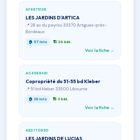
AF4875126
LES JARDINS D'ARTICA
📍 28 av du peyrou 33370 Artigues-près-
Bordeaux
🏠 57 lots
🏗 24 bât.
Voir la fiche →
AC4568481
Copropriété du 51-55 bd Kleber
📍 51 bd kleber 33500 Libourne
🏠 26 lots
🏗 3 bât.
Voir la fiche →
AB3770930
LES JARDINS DE LUCIAS