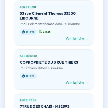
AD2848281
53 rue Clément Thomas 33500
LIBOURNE
📍 53 r clement thomas 33500 Libourne
🏠 9 lots
🏗 2 bât.
Voir la fiche →
AE9036419
COPROPRIETE DU 3 RUE THIERS
📍 3 r thiers, 33500 Libourne
🏠 9 lots
Voir la fiche →
AD8518995
71 RUE DES CHAIS - MS2393