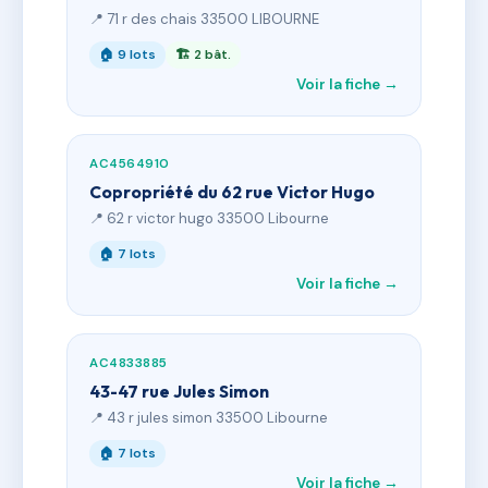
📍 71 r des chais 33500 LIBOURNE
🏠 9 lots
🏗 2 bât.
Voir la fiche →
AC4564910
Copropriété du 62 rue Victor Hugo
📍 62 r victor hugo 33500 Libourne
🏠 7 lots
Voir la fiche →
AC4833885
43-47 rue Jules Simon
📍 43 r jules simon 33500 Libourne
🏠 7 lots
Voir la fiche →