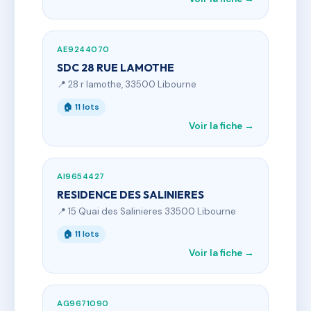
AE9244070
SDC 28 RUE LAMOTHE
📍 28 r lamothe, 33500 Libourne
🏠 11 lots
Voir la fiche →
AI9654427
RESIDENCE DES SALINIERES
📍 15 Quai des Salinieres 33500 Libourne
🏠 11 lots
Voir la fiche →
AG9671090