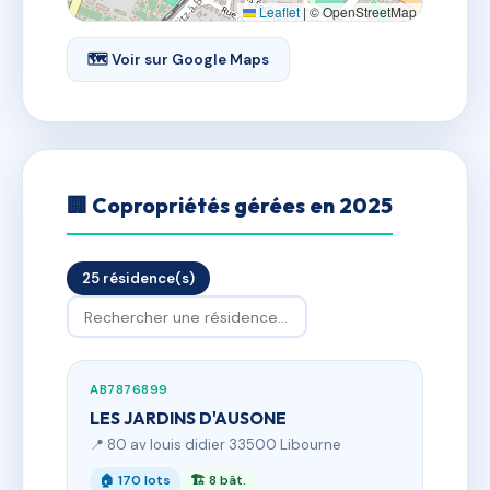
Leaflet
|
© OpenStreetMap
🗺 Voir sur Google Maps
🏢 Copropriétés gérées en 2025
25 résidence(s)
AB7876899
LES JARDINS D'AUSONE
📍 80 av louis didier 33500 Libourne
🏠 170 lots
🏗 8 bât.