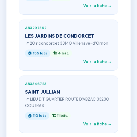
Voir la fiche →
AB3297892
LES JARDINS DE CONDORCET
📍 20 r condorcet 33140 Villenave-d'Ornon
🏠 155 lots
🏗 4 bât.
Voir la fiche →
AB3346723
SAINT JULLIAN
📍 LIEU DIT QUARTIER ROUTE D'ABZAC 33230
COUTRAS
🏠 110 lots
🏗 11 bât.
Voir la fiche →