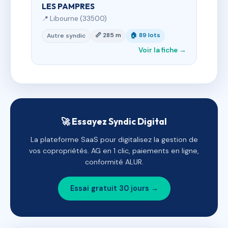
LES PAMPRES
📍 Libourne (33500)
📏 285 m
🏠 89 lots
Autre syndic
Voir la fiche →
🚀 Essayez Syndic Digital
La plateforme SaaS pour digitalisez la gestion de
vos copropriétés. AG en 1 clic, paiements en ligne,
conformité ALUR.
Essai gratuit 30 jours →