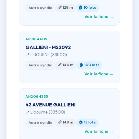
📏 129 m
🏠 10 lots
Autre syndic
Voir la fiche →
AB1364405
GALLIENI - MS2092
📍 LIBOURNE (33500)
📏 146 m
🏠 100 lots
Autre syndic
Voir la fiche →
AH2064335
42 AVENUE GALLIENI
📍 Libourne (33500)
📏 148 m
🏠 13 lots
Autre syndic
Voir la fiche →