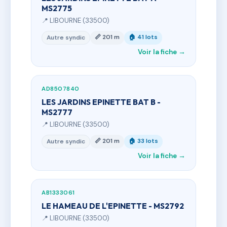
MS2775
📍 LIBOURNE (33500)
📏 201 m
🏠 41 lots
Autre syndic
Voir la fiche →
AD8507840
LES JARDINS EPINETTE BAT B -
MS2777
📍 LIBOURNE (33500)
📏 201 m
🏠 33 lots
Autre syndic
Voir la fiche →
AB1333061
LE HAMEAU DE L'EPINETTE - MS2792
📍 LIBOURNE (33500)