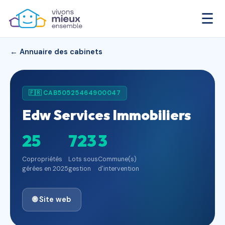
☰
← Annuaire des cabinets
🇫🇷 CAB50525464900047
Edw Services Immobiliers
25
723
3
Copropriétés
Lots sous
Commune(s)
gérées en 2025
gestion
d'intervention
🌐 Site web