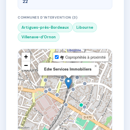
22
COMMUNES D'INTERVENTION (3)
Artigues-près-Bordeaux
Libourne
Villenave-d'Ornon
+
🏘 Copropriétés à proximité
−
×
Edw Services Immobiliers