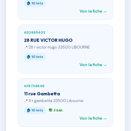
🏠 10 lots
Voir la fiche →
AD2685402
28 RUE VICTOR HUGO
📍 28 r victor hugo 33500 LIBOURNE
🏠 10 lots
Voir la fiche →
AF8739849
11 rue Gambetta
📍 11 r gambetta 33500 Libourne
🏠 10 lots
🏗 3 bât.
Voir la fiche →