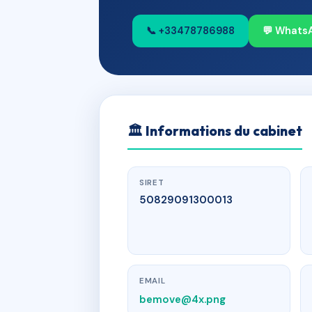
📞 +33478786988
💬 Whats
🏛
Informations du cabinet
SIRET
50829091300013
EMAIL
bemove@4x.png