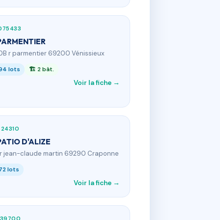
075433
PARMENTIER
0B r parmentier 69200 Vénissieux
94 lots
🏗 2 bât.
Voir la fiche →
824310
PATIO D'ALIZE
 r jean-claude martin 69290 Craponne
72 lots
Voir la fiche →
139700