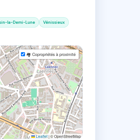
sin-la-Demi-Lune
Vénissieux
🏘 Copropriétés à proximité
Leaflet
|
© OpenStreetMap