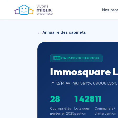
Nos pro
← Annuaire des cabinets
🇫🇷 CAB50829091300013
Immosquare 
📍 12/14 Av. Paul Santy, 69008 Lyon,
28
1 428
11
Copropriétés
Lots sous
Commune(s)
gérées en 2025
gestion
d'intervention