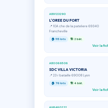
AB9123290
L'OREE DU FORT
📍 10A che de la pateliere 69340
Francheville
🏠 115 lots
🏗 2 bât.
Voir la fi
AB0066506
SDC VILLA VICTORIA
📍 23 r bataille 69008 Lyon
🏠 76 lots
🏗 4 bât.
Voir la fi
AH8460222