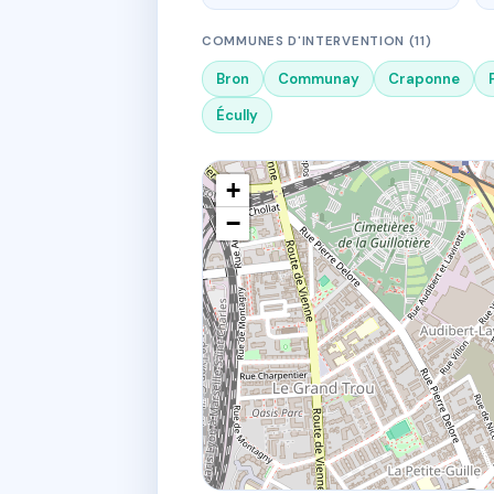
COMMUNES D'INTERVENTION (11)
Bron
Communay
Craponne
Écully
+
−