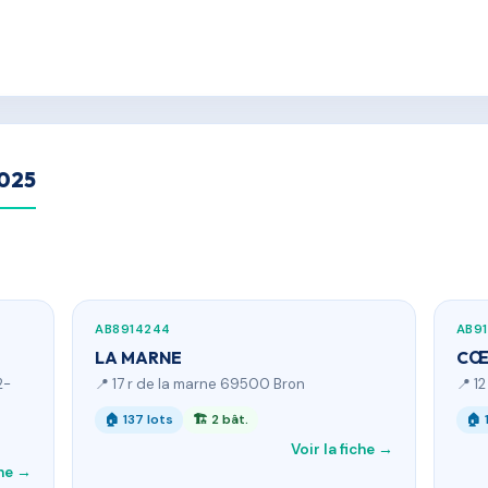
2025
AB8914244
AB9
LA MARNE
CŒ
2-
📍 17 r de la marne 69500 Bron
📍 12
🏠 137 lots
🏗 2 bât.
🏠 
Voir la fiche →
che →