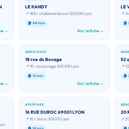
N
LE KANDY
LE 
📍 166 r challemel lacour 69008 Lyon
📍 4
🏠 49 lots
🏠 
che →
Voir la fiche →
AB9076423
AH6
18 rue du Bocage
52 
📍 18 r du bocage 69008 Lyon
📍 5
🏠 31 lots
🏠 
che →
Voir la fiche →
AF6151468
AB9
16 RUE DUROC 69001 LYON
20 
📍 16 r duroc 69001 Lyon
📍 2
emi-
🏠 19 lots
🏠 