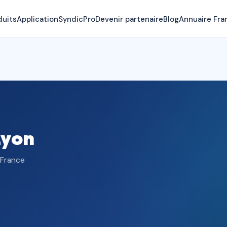
duits
Application
SyndicPro
Devenir partenaire
Blog
Annuaire Fra
Lyon
 France