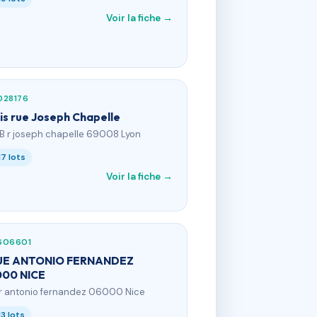
Voir la fiche →
028176
bis rue Joseph Chapelle
8B r joseph chapelle 69008 Lyon
17 lots
Voir la fiche →
606601
UE ANTONIO FERNANDEZ
00 NICE
 r antonio fernandez 06000 Nice
13 lots