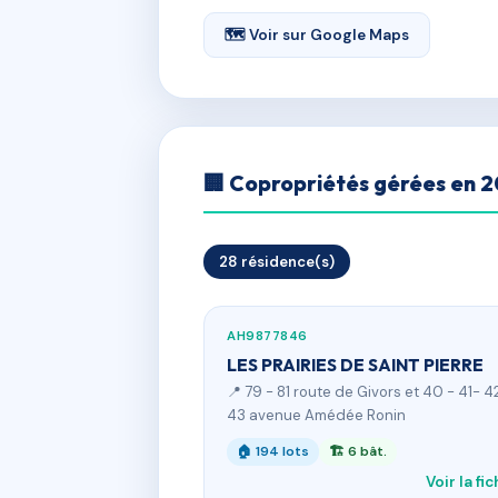
🗺 Voir sur Google Maps
🏢 Copropriétés gérées en 
28 résidence(s)
AH9877846
LES PRAIRIES DE SAINT PIERRE
📍 79 - 81 route de Givors et 40 - 41- 4
43 avenue Amédée Ronin
🏠 194 lots
🏗 6 bât.
Voir la fi