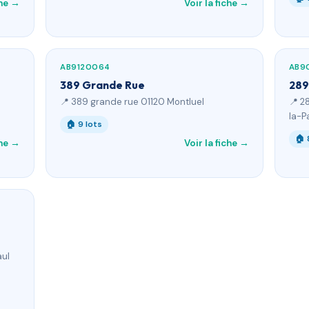
che →
Voir la fiche →
AB9120064
AB9
389 Grande Rue
289
📍 389 grande rue 01120 Montluel
📍 2
la-P
🏠 9 lots
🏠 
che →
Voir la fiche →
aul