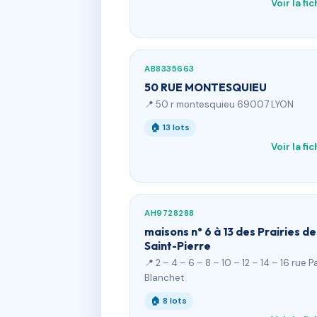
Voir la fi
AB8335663
50 RUE MONTESQUIEU
📍 50 r montesquieu 69007 LYON
🏠 13 lots
Voir la fi
AH9728288
maisons n° 6 à 13 des Prairies de
Saint-Pierre
📍 2 – 4 – 6 – 8 – 10 – 12 – 14 – 16 rue P
Blanchet
🏠 8 lots