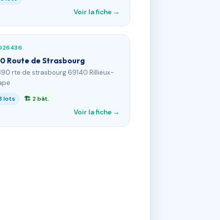
Voir la fiche →
026436
0 Route de Strasbourg
890 rte de strasbourg 69140 Rillieux-
ape
8 lots
🏗 2 bât.
Voir la fiche →