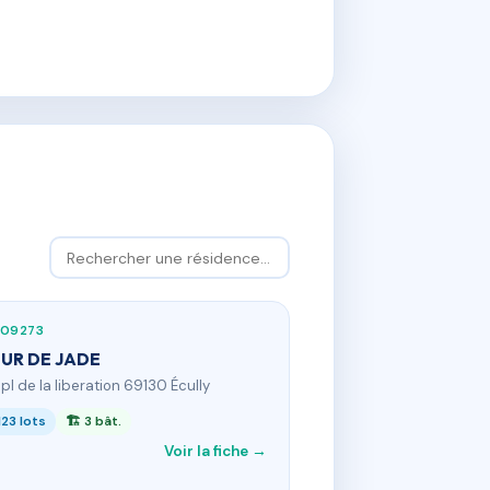
109273
UR DE JADE
 pl de la liberation 69130 Écully
123 lots
🏗 3 bât.
Voir la fiche →