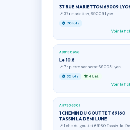
37 RUE MARIETTON 69009 LYO
📍 37 r marietton, 69009 Lyon
🏠 70 lots
Voir la fi
AB9130956
Le 10.8
📍 7 r pierre sonnerat 69008 Lyon
🏠 32 lots
🏗 4 bât.
Voir la fi
AH7306301
1 CHEMIN DU GOUTTET 69160
TASSIN LA DEMI LUNE
📍 1 che du gouttet 69160 Tassin-la-D