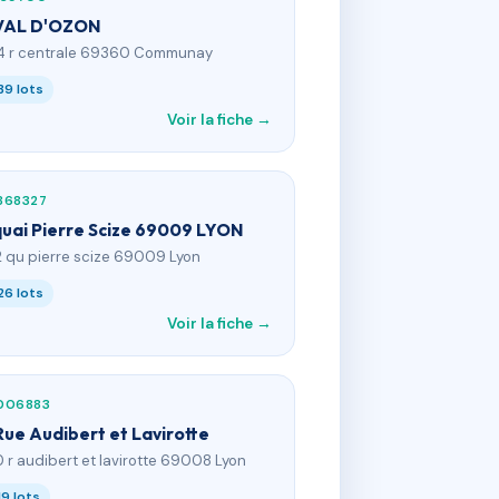
VAL D'OZON
4 r centrale 69360 Communay
39 lots
Voir la fiche →
868327
quai Pierre Scize 69009 LYON
2 qu pierre scize 69009 Lyon
26 lots
Voir la fiche →
006883
Rue Audibert et Lavirotte
0 r audibert et lavirotte 69008 Lyon
19 lots