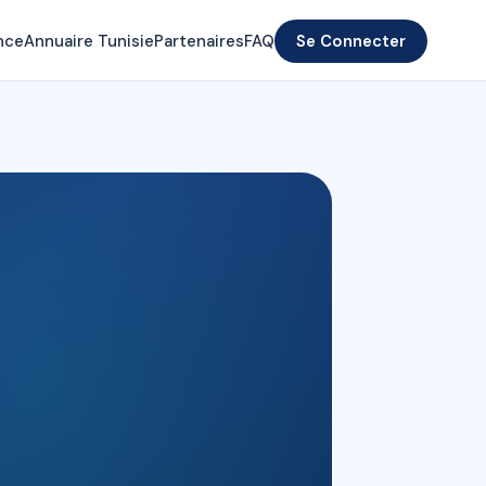
nce
Annuaire Tunisie
Partenaires
FAQ
Se Connecter