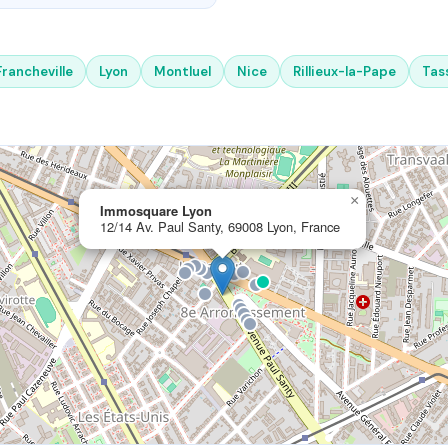
Francheville
Lyon
Montluel
Nice
Rillieux-la-Pape
Tas
×
Immosquare Lyon
12/14 Av. Paul Santy, 69008 Lyon, France