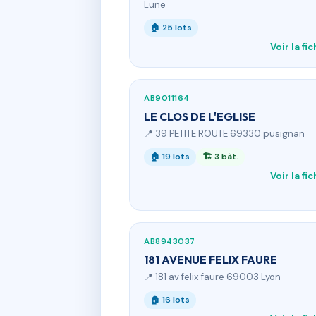
Lune
🏠 25 lots
Voir la fi
AB9011164
LE CLOS DE L'EGLISE
📍 39 PETITE ROUTE 69330 pusignan
🏠 19 lots
🏗 3 bât.
Voir la fi
AB8943037
181 AVENUE FELIX FAURE
📍 181 av felix faure 69003 Lyon
🏠 16 lots