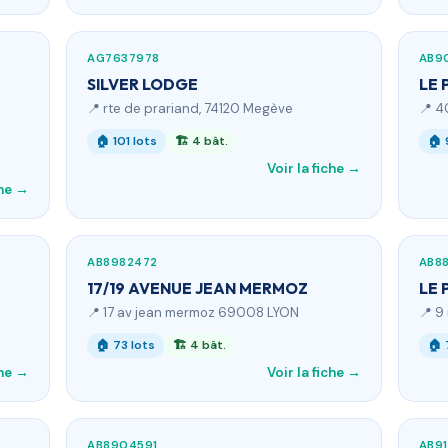
AG7637978
AB9
SILVER LODGE
LE 
📍 rte de prariand, 74120 Megève
📍 4
🏠 101 lots
🏗 4 bât.
🏠 
Voir la fiche →
che →
AB8982472
AB8
17/19 AVENUE JEAN MERMOZ
LE 
📍 17 av jean mermoz 69008 LYON
📍 9
🏠 73 lots
🏗 4 bât.
🏠 
che →
Voir la fiche →
AB8904591
AB9