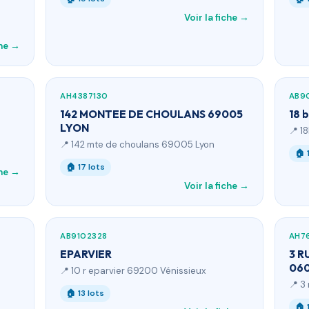
Voir la fiche →
che →
AH4387130
AB9
142 MONTEE DE CHOULANS 69005
18 
LYON
📍 1
📍 142 mte de choulans 69005 Lyon
🏠 
🏠 17 lots
che →
Voir la fiche →
AB9102328
AH7
EPARVIER
3 R
060
📍 10 r eparvier 69200 Vénissieux
📍 3
🏠 13 lots
🏠 