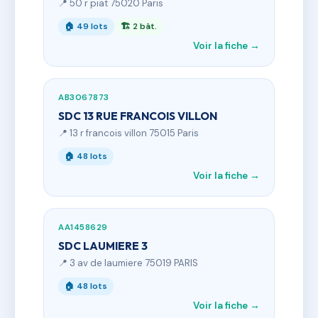
📍 50 r piat 75020 Paris
🏠 49 lots
🏗 2 bât.
Voir la fiche →
AB3067873
SDC 13 RUE FRANCOIS VILLON
📍 13 r francois villon 75015 Paris
🏠 48 lots
Voir la fiche →
AA1458629
SDC LAUMIERE 3
📍 3 av de laumiere 75019 PARIS
🏠 48 lots
Voir la fiche →