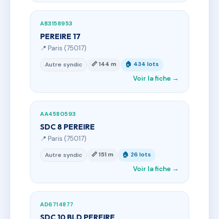
AB3158953
PEREIRE 17
📍 Paris (75017)
📏 144 m
🏠 434 lots
Autre syndic
Voir la fiche →
AA4580593
SDC 8 PEREIRE
📍 Paris (75017)
📏 151 m
🏠 26 lots
Autre syndic
Voir la fiche →
AD6714877
SDC 10 BLD PEREIRE