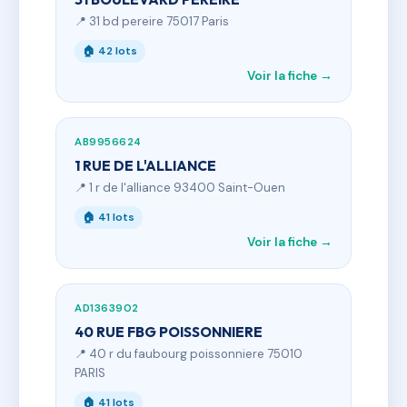
📍 31 bd pereire 75017 Paris
🏠 42 lots
Voir la fiche →
AB9956624
1 RUE DE L'ALLIANCE
📍 1 r de l'alliance 93400 Saint-Ouen
🏠 41 lots
Voir la fiche →
AD1363902
40 RUE FBG POISSONNIERE
📍 40 r du faubourg poissonniere 75010
PARIS
🏠 41 lots