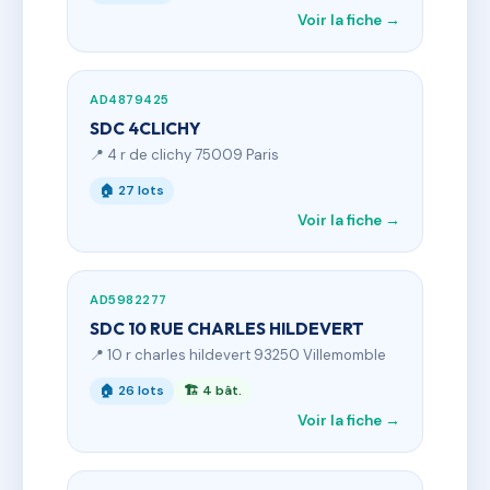
Voir la fiche →
AD4879425
SDC 4CLICHY
📍 4 r de clichy 75009 Paris
🏠 27 lots
Voir la fiche →
AD5982277
SDC 10 RUE CHARLES HILDEVERT
📍 10 r charles hildevert 93250 Villemomble
🏠 26 lots
🏗 4 bât.
Voir la fiche →