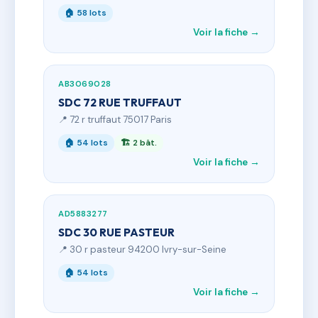
🏠 58 lots
Voir la fiche →
AB3069028
SDC 72 RUE TRUFFAUT
📍 72 r truffaut 75017 Paris
🏠 54 lots
🏗 2 bât.
Voir la fiche →
AD5883277
SDC 30 RUE PASTEUR
📍 30 r pasteur 94200 Ivry-sur-Seine
🏠 54 lots
Voir la fiche →