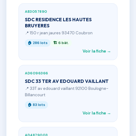
AB3057890
SDC RESIDENCE LES HAUTES
BRUYERES
📍 150 r jean jaures 93470 Coubron
🏠 286 lots
🏗 6 bât.
Voir la fiche →
AD6096366
SDC 33 TER AV EDOUARD VAILLANT
📍 33T av edouard vaillant 92100 Boulogne-
Billancourt
🏠 83 lots
Voir la fiche →
AD4879003