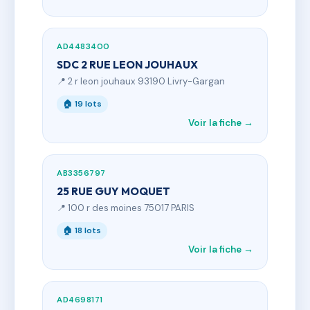
AD4483400
SDC 2 RUE LEON JOUHAUX
📍 2 r leon jouhaux 93190 Livry-Gargan
🏠 19 lots
Voir la fiche →
AB3356797
25 RUE GUY MOQUET
📍 100 r des moines 75017 PARIS
🏠 18 lots
Voir la fiche →
AD4698171