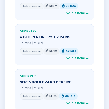
📏 134 m
🏠 33 lots
Autre syndic
Voir la fiche →
AB9157850
4 BLD PEREIRE 75017 PARIS
📍 Paris (75017)
📏 137 m
🏠 42 lots
Autre syndic
Voir la fiche →
AD8459174
SDC 6 BOULEVARD PEREIRE
📍 Paris (75017)
📏 141 m
🏠 35 lots
Autre syndic
Voir la fiche →