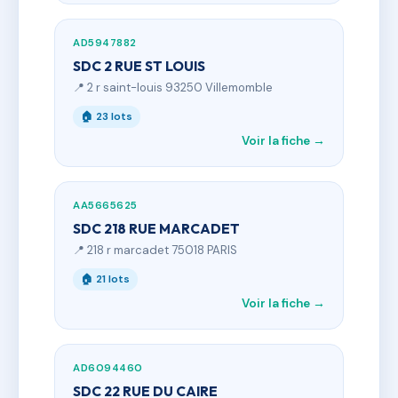
AD5947882
SDC 2 RUE ST LOUIS
📍 2 r saint-louis 93250 Villemomble
🏠 23 lots
Voir la fiche →
AA5665625
SDC 218 RUE MARCADET
📍 218 r marcadet 75018 PARIS
🏠 21 lots
Voir la fiche →
AD6094460
SDC 22 RUE DU CAIRE