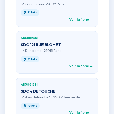
📍 22 r du caire 75002 Paris
🏠 21 lots
Voir la fiche →
AD5882691
SDC 121 RUE BLOMET
📍 121 r blomet 75015 Paris
🏠 21 lots
Voir la fiche →
AD5961891
SDC 4 DETOUCHE
📍 4 av detouche 93250 Villemomble
🏠 19 lots
Voir la fiche →