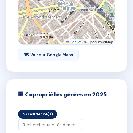
Leaflet
|
© OpenStreetMap
🗺 Voir sur Google Maps
🏢 Copropriétés gérées en 2025
53 résidence(s)