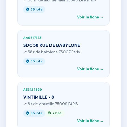
📍 98 all de montfermeil 93340 Le Raincy
🏠 36 lots
Voir la fiche →
AA9317173
SDC 58 RUE DE BABYLONE
📍 58 r de babylone 75007 Paris
🏠 35 lots
Voir la fiche →
AE3127859
VINTIMILLE - 8
📍 8 r de vintimille 75009 PARIS
🏠 35 lots
🏗 2 bât.
Voir la fiche →