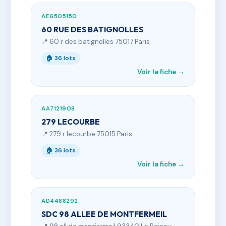
AE6505150
60 RUE DES BATIGNOLLES
📍 60 r des batignolles 75017 Paris
🏠 36 lots
Voir la fiche →
AA7121908
279 LECOURBE
📍 279 r lecourbe 75015 Paris
🏠 36 lots
Voir la fiche →
AD4488292
SDC 98 ALLEE DE MONTFERMEIL