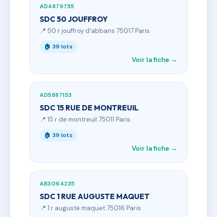
AD4879755
SDC 50 JOUFFROY
📍 50 r jouffroy d'abbans 75017 Paris
🏠 39 lots
Voir la fiche →
AD5887153
SDC 15 RUE DE MONTREUIL
📍 15 r de montreuil 75011 Paris
🏠 39 lots
Voir la fiche →
AB3064235
SDC 1 RUE AUGUSTE MAQUET
📍 1 r auguste maquet 75016 Paris