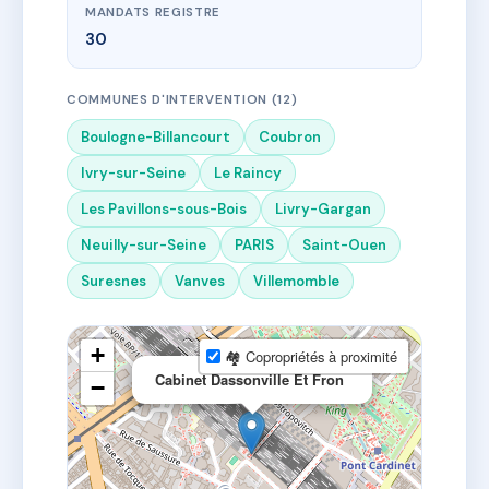
MANDATS REGISTRE
30
COMMUNES D'INTERVENTION (12)
Boulogne-Billancourt
Coubron
Ivry-sur-Seine
Le Raincy
Les Pavillons-sous-Bois
Livry-Gargan
Neuilly-sur-Seine
PARIS
Saint-Ouen
Suresnes
Vanves
Villemomble
+
🏘 Copropriétés à proximité
×
Cabinet Dassonville Et Fron
−