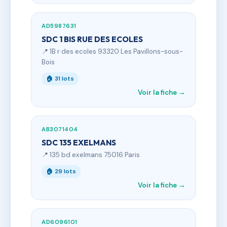
AD5987631
SDC 1 BIS RUE DES ECOLES
📍 1B r des ecoles 93320 Les Pavillons-sous-
Bois
🏠 31 lots
Voir la fiche →
AB3071404
SDC 135 EXELMANS
📍 135 bd exelmans 75016 Paris
🏠 29 lots
Voir la fiche →
AD6096101