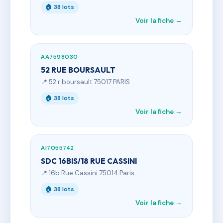
🏠 38 lots
Voir la fiche →
AA7598030
52 RUE BOURSAULT
📍 52 r boursault 75017 PARIS
🏠 38 lots
Voir la fiche →
AI7055742
SDC 16BIS/18 RUE CASSINI
📍 16b Rue Cassini 75014 Paris
🏠 38 lots
Voir la fiche →