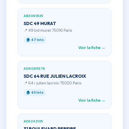
AB3061835
SDC 49 MURAT
📍 49 bd murat 75016 Paris
🏠 47 lots
Voir la fiche →
AD6095376
SDC 64 RUE JULIEN LACROIX
📍 64 r julien lacroix 75020 Paris
🏠 43 lots
Voir la fiche →
AE6242135
31 BOULEVARD PEREIRE