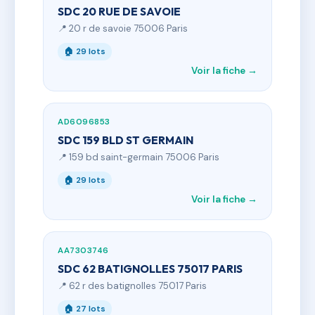
SDC 20 RUE DE SAVOIE
📍 20 r de savoie 75006 Paris
🏠 29 lots
Voir la fiche →
AD6096853
SDC 159 BLD ST GERMAIN
📍 159 bd saint-germain 75006 Paris
🏠 29 lots
Voir la fiche →
AA7303746
SDC 62 BATIGNOLLES 75017 PARIS
📍 62 r des batignolles 75017 Paris
🏠 27 lots