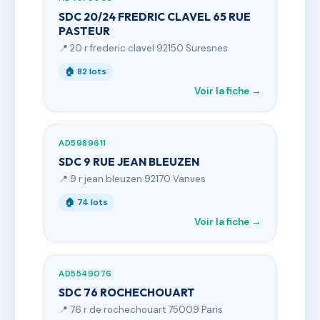
SDC 20/24 FREDRIC CLAVEL 65 RUE
PASTEUR
📍 20 r frederic clavel 92150 Suresnes
🏠 82 lots
Voir la fiche →
AD5989611
SDC 9 RUE JEAN BLEUZEN
📍 9 r jean bleuzen 92170 Vanves
🏠 74 lots
Voir la fiche →
AD5549076
SDC 76 ROCHECHOUART
📍 76 r de rochechouart 75009 Paris