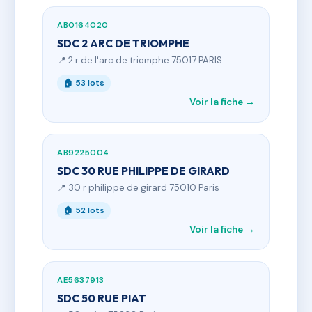
AB0164020
SDC 2 ARC DE TRIOMPHE
📍 2 r de l'arc de triomphe 75017 PARIS
🏠 53 lots
Voir la fiche →
AB9225004
SDC 30 RUE PHILIPPE DE GIRARD
📍 30 r philippe de girard 75010 Paris
🏠 52 lots
Voir la fiche →
AE5637913
SDC 50 RUE PIAT