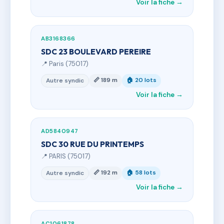
Voir la fiche →
AB3168366
SDC 23 BOULEVARD PEREIRE
📍 Paris (75017)
📏 189 m
🏠 20 lots
Autre syndic
Voir la fiche →
AD5840947
SDC 30 RUE DU PRINTEMPS
📍 PARIS (75017)
📏 192 m
🏠 58 lots
Autre syndic
Voir la fiche →
AC1061878