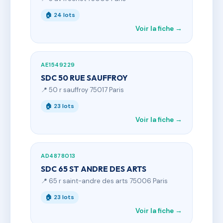
🏠 24 lots
Voir la fiche →
AE1549229
SDC 50 RUE SAUFFROY
📍 50 r sauffroy 75017 Paris
🏠 23 lots
Voir la fiche →
AD4878013
SDC 65 ST ANDRE DES ARTS
📍 65 r saint-andre des arts 75006 Paris
🏠 23 lots
Voir la fiche →