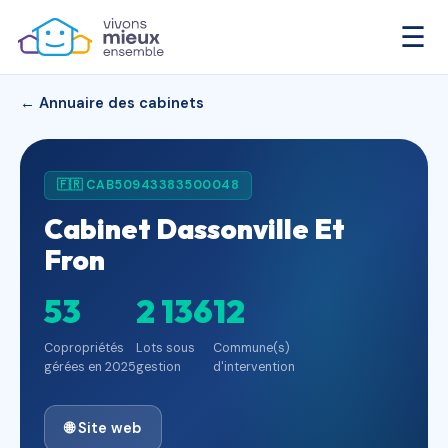
☰
← Annuaire des cabinets
🇫🇷 CAB50943383500048
Cabinet Dassonville Et
Fron
53
2 136
12
Copropriétés
Lots sous
Commune(s)
gérées en 2025
gestion
d'intervention
🌐 Site web