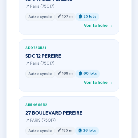
📍 Paris (75017)
📏 157 m
🏠 25 lots
Autre syndic
Voir la fiche →
AD9783531
SDC 12 PEREIRE
📍 Paris (75017)
📏 169 m
🏠 60 lots
Autre syndic
Voir la fiche →
AB5466552
27 BOULEVARD PEREIRE
📍 PARIS (75017)
📏 185 m
🏠 26 lots
Autre syndic