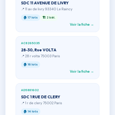
SDC 11 AVENUE DE LIVRY
📍 11 av de livry 93340 Le Raincy
🏠 17 lots
🏗 2 bât.
Voir la fiche →
AC8265035
28-30, Rue VOLTA
📍 28 r volta 75003 Paris
🏠 16 lots
Voir la fiche →
AD5881602
SDC 1 RUE DE CLERY
📍 1 r de clery 75002 Paris
🏠 14 lots