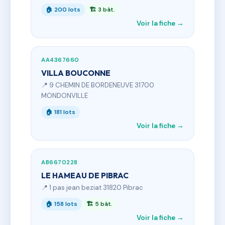
🏠 200 lots
🏗 3 bât.
Voir la fiche →
AA4367660
VILLA BOUCONNE
📍 9 CHEMIN DE BORDENEUVE 31700
MONDONVILLE
🏠 181 lots
Voir la fiche →
AB6670228
LE HAMEAU DE PIBRAC
📍 1 pas jean beziat 31820 Pibrac
🏠 158 lots
🏗 5 bât.
Voir la fiche →