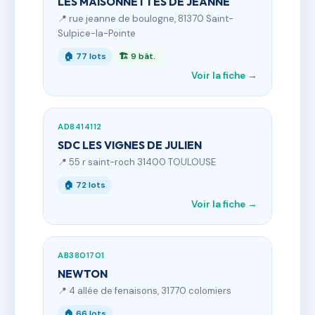
LES MAISONNETTES DE JEANNE
📍 rue jeanne de boulogne, 81370 Saint-
Sulpice-la-Pointe
🏠 77 lots
🏗 9 bât.
Voir la fiche →
AD8414112
SDC LES VIGNES DE JULIEN
📍 55 r saint-roch 31400 TOULOUSE
🏠 72 lots
Voir la fiche →
AB3801701
NEWTON
📍 4 allée de fenaisons, 31770 colomiers
🏠 66 lots