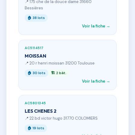
📍 175 che de la douce dame 31660
Bessières
🏠 38 lots
Voir la fiche →
AC5114517
MOISSAN
📍 20 r henri moissan 31200 Toulouse
🏠 30 lots
🏗 2 bât.
Voir la fiche →
AC5801345
LES CHENES 2
📍 22 bd victor hugo 31770 COLOMIERS
🏠 19 lots