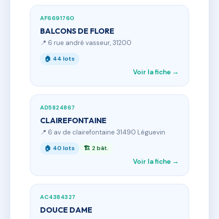
AF6691760
BALCONS DE FLORE
📍 6 rue andré vasseur, 31200
🏠 44 lots
Voir la fiche →
AD5824867
CLAIREFONTAINE
📍 6 av de clairefontaine 31490 Léguevin
🏠 40 lots
🏗 2 bât.
Voir la fiche →
AC4384327
DOUCE DAME