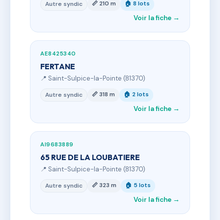
📏 210 m
🏠 8 lots
Autre syndic
Voir la fiche →
AE8425340
FERTANE
📍 Saint-Sulpice-la-Pointe (81370)
📏 318 m
🏠 2 lots
Autre syndic
Voir la fiche →
AI9683889
65 RUE DE LA LOUBATIERE
📍 Saint-Sulpice-la-Pointe (81370)
📏 323 m
🏠 5 lots
Autre syndic
Voir la fiche →