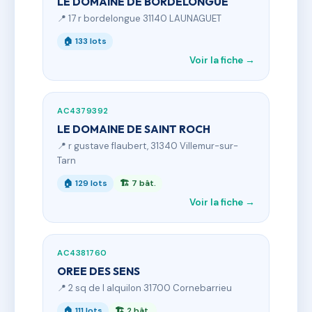
LE DOMAINE DE BORDELONGUE
📍 17 r bordelongue 31140 LAUNAGUET
🏠 133 lots
Voir la fiche →
AC4379392
LE DOMAINE DE SAINT ROCH
📍 r gustave flaubert, 31340 Villemur-sur-
Tarn
🏠 129 lots
🏗 7 bât.
Voir la fiche →
AC4381760
OREE DES SENS
📍 2 sq de l alquilon 31700 Cornebarrieu
🏠 111 lots
🏗 2 bât.