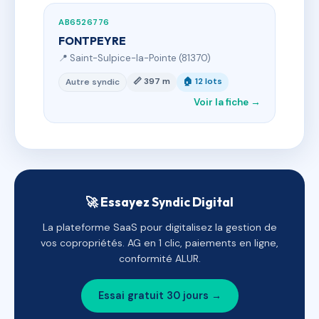
AB6526776
FONTPEYRE
📍 Saint-Sulpice-la-Pointe (81370)
📏 397 m
🏠 12 lots
Autre syndic
Voir la fiche →
🚀 Essayez Syndic Digital
La plateforme SaaS pour digitalisez la gestion de
vos copropriétés. AG en 1 clic, paiements en ligne,
conformité ALUR.
Essai gratuit 30 jours →