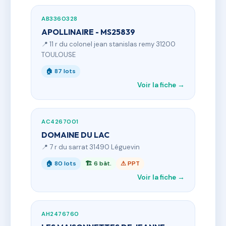
AB3360328
APOLLINAIRE - MS25839
📍 11 r du colonel jean stanislas remy 31200
TOULOUSE
🏠 87 lots
Voir la fiche →
AC4267001
DOMAINE DU LAC
📍 7 r du sarrat 31490 Léguevin
🏠 80 lots
🏗 6 bât.
⚠ PPT
Voir la fiche →
AH2476760