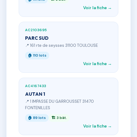
Voir la fiche →
AC2103695
PARC SUD
📍 161 rte de seysses 31100 TOULOUSE
🏠 110 lots
Voir la fiche →
AC4167433
AUTAN 1
📍 1 IMPASSE DU GARROUSSET 31470
FONTENILLES
🏠 89 lots
🏗 3 bât.
Voir la fiche →