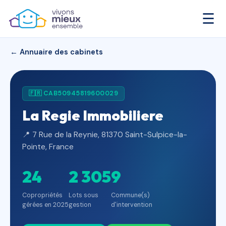
☰
← Annuaire des cabinets
🇫🇷 CAB50945819600029
La Regie Immobiliere
📍 7 Rue de la Reynie, 81370 Saint-Sulpice-la-
Pointe, France
24
2 305
9
Copropriétés
Lots sous
Commune(s)
gérées en 2025
gestion
d'intervention