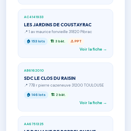
AC4141933
LES JARDINS DE COUSTAYRAC
📍 1 av maurice fonvieille 31820 Pibrac
🏠 153 lots
🏗 3 bât.
⚠ PPT
Voir la fiche →
AB6162010
SDC LE CLOS DU RAISIN
📍 77B r pierre cazeneuve 31200 TOULOUSE
🏠 146 lots
🏗 2 bât.
Voir la fiche →
AA6751325