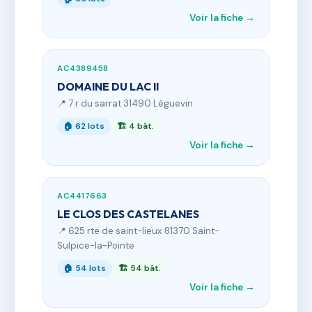
Voir la fiche →
AC4389458
DOMAINE DU LAC II
📍 7 r du sarrat 31490 Léguevin
🏠 62 lots
🏗 4 bât.
Voir la fiche →
AC4417663
LE CLOS DES CASTELANES
📍 625 rte de saint-lieux 81370 Saint-
Sulpice-la-Pointe
🏠 54 lots
🏗 54 bât.
Voir la fiche →