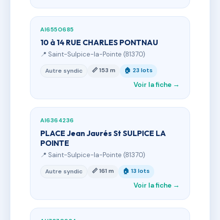
AI6550685
10 à 14 RUE CHARLES PONTNAU
📍 Saint-Sulpice-la-Pointe (81370)
📏 153 m
🏠 23 lots
Autre syndic
Voir la fiche →
AI6364236
PLACE Jean Jaurés St SULPICE LA
POINTE
📍 Saint-Sulpice-la-Pointe (81370)
📏 161 m
🏠 13 lots
Autre syndic
Voir la fiche →