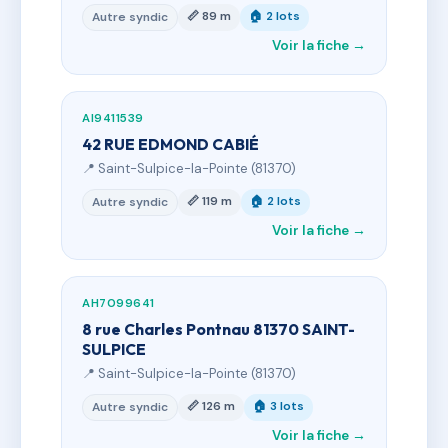
📏 89 m
🏠 2 lots
Autre syndic
Voir la fiche →
AI9411539
42 RUE EDMOND CABIÉ
📍 Saint-Sulpice-la-Pointe (81370)
📏 119 m
🏠 2 lots
Autre syndic
Voir la fiche →
AH7099641
8 rue Charles Pontnau 81370 SAINT-
SULPICE
📍 Saint-Sulpice-la-Pointe (81370)
📏 126 m
🏠 3 lots
Autre syndic
Voir la fiche →