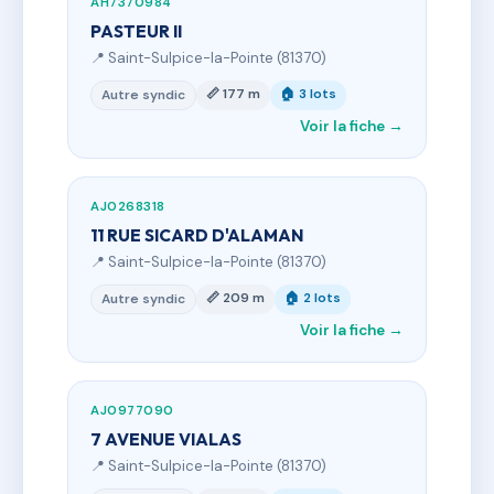
AH7370984
PASTEUR II
📍 Saint-Sulpice-la-Pointe (81370)
📏 177 m
🏠 3 lots
Autre syndic
Voir la fiche →
AJ0268318
11 RUE SICARD D'ALAMAN
📍 Saint-Sulpice-la-Pointe (81370)
📏 209 m
🏠 2 lots
Autre syndic
Voir la fiche →
AJ0977090
7 AVENUE VIALAS
📍 Saint-Sulpice-la-Pointe (81370)