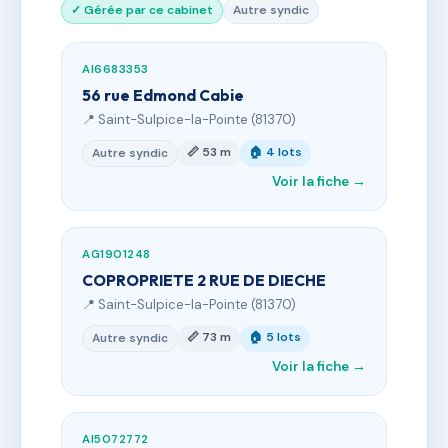
✓ Gérée par ce cabinet
Autre syndic
AI6683353
56 rue Edmond Cabie
📍 Saint-Sulpice-la-Pointe (81370)
📏 53 m
🏠 4 lots
Autre syndic
Voir la fiche →
AG1901248
COPROPRIETE 2 RUE DE DIECHE
📍 Saint-Sulpice-la-Pointe (81370)
📏 73 m
🏠 5 lots
Autre syndic
Voir la fiche →
AI5072772