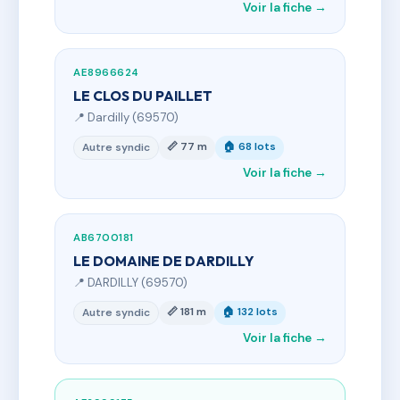
Voir la fiche →
AE8966624
LE CLOS DU PAILLET
📍 Dardilly (69570)
📏 77 m
🏠 68 lots
Autre syndic
Voir la fiche →
AB6700181
LE DOMAINE DE DARDILLY
📍 DARDILLY (69570)
📏 181 m
🏠 132 lots
Autre syndic
Voir la fiche →