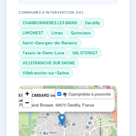
COMMUNES D'INTERVENTION (10)
CHARBONNIERES LES BAINS
Dardilly
LIMONEST
Limas
Quincieux
Saint-Georges-de-Reneins
Tassin-la-Demi-Lune
VAL D'OINGT
VILLEFRANCHE SUR SAONE
Villefranche-sur-Saône
×
+
🏘 Copropriétés à proximité
REGIE LOMBARD immobilier Dardilly - Lyon
ouest
−
1 Pl. Général Brosset, 69570 Dardilly, France