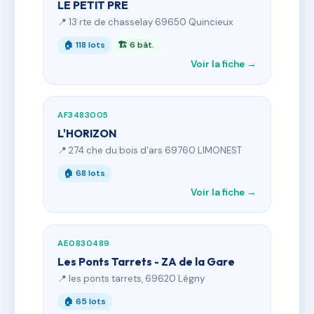
LE PETIT PRE
📍 13 rte de chasselay 69650 Quincieux
🏠 118 lots
🏗 6 bât.
Voir la fiche →
AF3483005
L'HORIZON
📍 274 che du bois d'ars 69760 LIMONEST
🏠 68 lots
Voir la fiche →
AE0830489
Les Ponts Tarrets - ZA de la Gare
📍 les ponts tarrets, 69620 Légny
🏠 65 lots