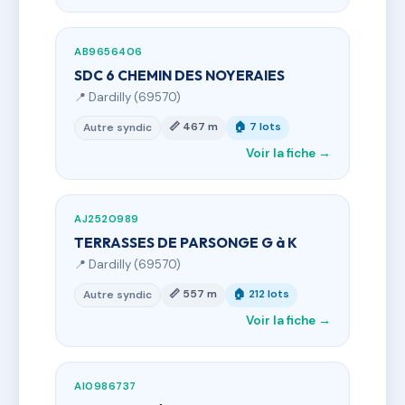
AB9656406
SDC 6 CHEMIN DES NOYERAIES
📍 Dardilly (69570)
📏 467 m
🏠 7 lots
Autre syndic
Voir la fiche →
AJ2520989
TERRASSES DE PARSONGE G à K
📍 Dardilly (69570)
📏 557 m
🏠 212 lots
Autre syndic
Voir la fiche →
AI0986737