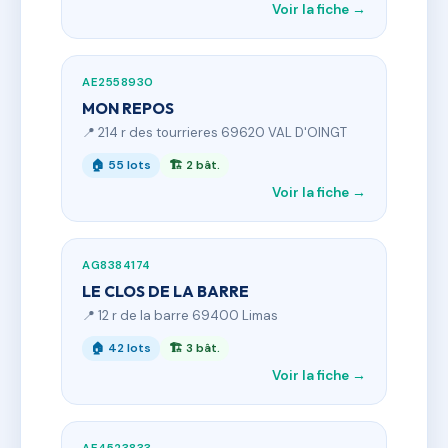
Voir la fiche →
AE2558930
MON REPOS
📍 214 r des tourrieres 69620 VAL D'OINGT
🏠 55 lots
🏗 2 bât.
Voir la fiche →
AG8384174
LE CLOS DE LA BARRE
📍 12 r de la barre 69400 Limas
🏠 42 lots
🏗 3 bât.
Voir la fiche →