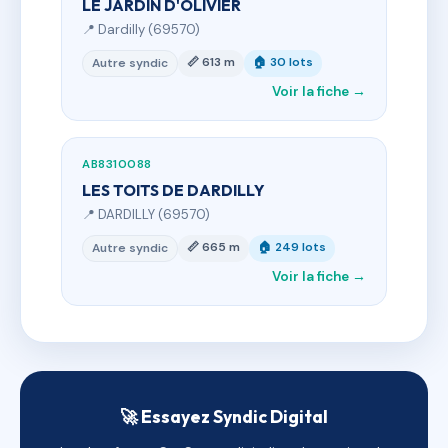
LE JARDIN D'OLIVIER
📍 Dardilly (69570)
📏 613 m
🏠 30 lots
Autre syndic
Voir la fiche →
AB8310088
LES TOITS DE DARDILLY
📍 DARDILLY (69570)
📏 665 m
🏠 249 lots
Autre syndic
Voir la fiche →
🚀 Essayez Syndic Digital