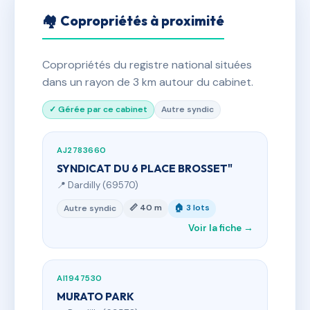
🏘 Copropriétés à proximité
Copropriétés du registre national situées
dans un rayon de 3 km autour du cabinet.
✓ Gérée par ce cabinet
Autre syndic
AJ2783660
SYNDICAT DU 6 PLACE BROSSET"
📍 Dardilly (69570)
📏 40 m
🏠 3 lots
Autre syndic
Voir la fiche →
AI1947530
MURATO PARK