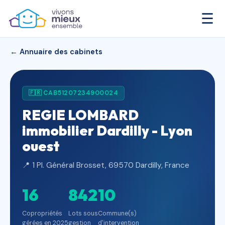
☰
← Annuaire des cabinets
🇫🇷 CAB51207234900024
REGIE LOMBARD
immobilier Dardilly - Lyon
ouest
📍 1 Pl. Général Brosset, 69570 Dardilly, France
16
842
10
Copropriétés
Lots sous
Commune(s)
gérées en 2025
gestion
d'intervention