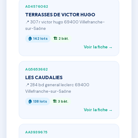
AD4576062
TERRASSES DE VICTOR HUGO
📍 307 r victor hugo 69400 Villefranche-
sur-Saône
🏠 142 lots
🏗 2 bât.
Voir la fiche →
AG5653662
LES CAUDALIES
📍 284 bd general leclerc 69400
Villefranche-sur-Saône
🏠 138 lots
🏗 3 bât.
Voir la fiche →
AA3939675