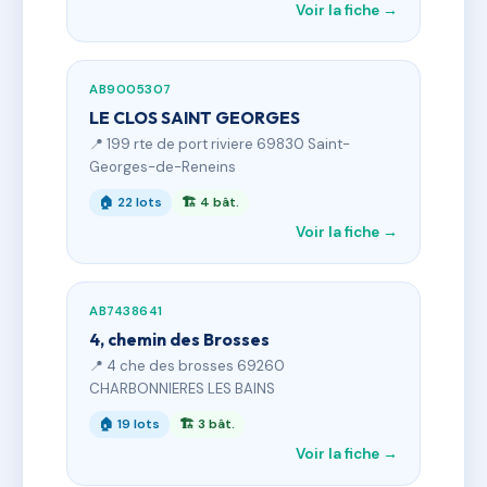
Voir la fiche →
AB9005307
LE CLOS SAINT GEORGES
📍 199 rte de port riviere 69830 Saint-
Georges-de-Reneins
🏠 22 lots
🏗 4 bât.
Voir la fiche →
AB7438641
4, chemin des Brosses
📍 4 che des brosses 69260
CHARBONNIERES LES BAINS
🏠 19 lots
🏗 3 bât.
Voir la fiche →