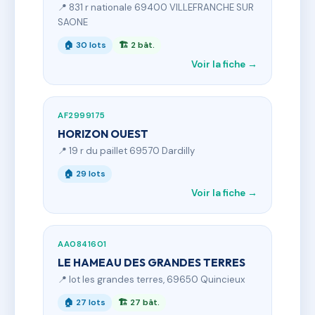
📍 831 r nationale 69400 VILLEFRANCHE SUR
SAONE
🏠 30 lots
🏗 2 bât.
Voir la fiche →
AF2999175
HORIZON OUEST
📍 19 r du paillet 69570 Dardilly
🏠 29 lots
Voir la fiche →
AA0841601
LE HAMEAU DES GRANDES TERRES
📍 lot les grandes terres, 69650 Quincieux
🏠 27 lots
🏗 27 bât.