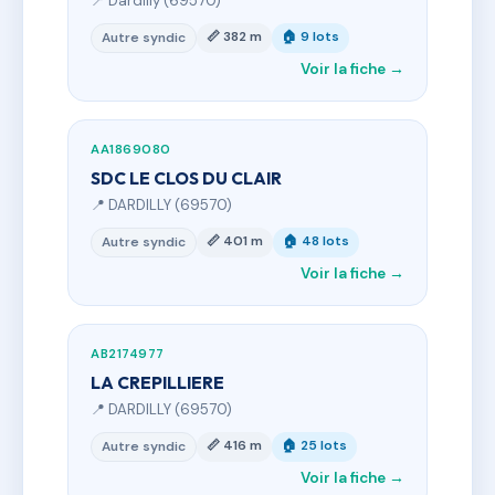
📍 Dardilly (69570)
📏 382 m
🏠 9 lots
Autre syndic
Voir la fiche →
AA1869080
SDC LE CLOS DU CLAIR
📍 DARDILLY (69570)
📏 401 m
🏠 48 lots
Autre syndic
Voir la fiche →
AB2174977
LA CREPILLIERE
📍 DARDILLY (69570)
📏 416 m
🏠 25 lots
Autre syndic
Voir la fiche →