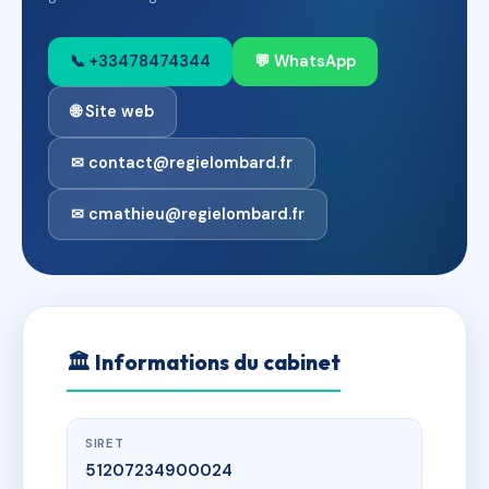
📞 +33478474344
💬 WhatsApp
🌐 Site web
✉ contact@regielombard.fr
✉ cmathieu@regielombard.fr
🏛
Informations du cabinet
SIRET
51207234900024