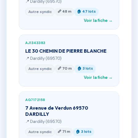
📍 Dardilly (69570)
📏 48 m
🏠 47 lots
Autre syndic
Voir la fiche →
AJ1343383
LE 30 CHEMIN DE PIERRE BLANCHE
📍 Dardilly (69570)
📏 70 m
🏠 3 lots
Autre syndic
Voir la fiche →
AG7172158
7 Avenue de Verdun 69570
DARDILLY
📍 Dardilly (69570)
📏 71 m
🏠 3 lots
Autre syndic