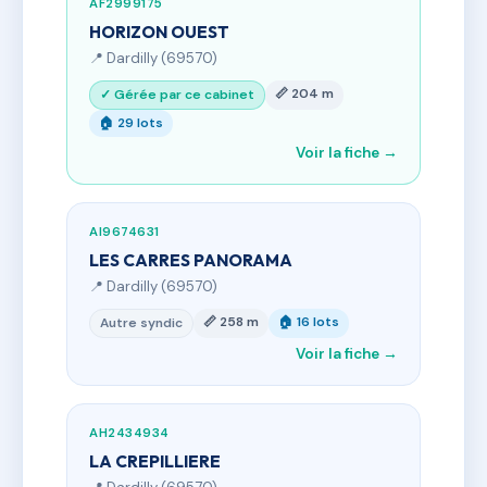
AF2999175
HORIZON OUEST
📍 Dardilly (69570)
📏 204 m
✓ Gérée par ce cabinet
🏠 29 lots
Voir la fiche →
AI9674631
LES CARRES PANORAMA
📍 Dardilly (69570)
📏 258 m
🏠 16 lots
Autre syndic
Voir la fiche →
AH2434934
LA CREPILLIERE