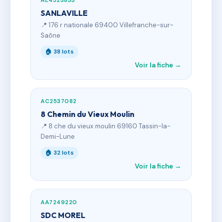
AE4523833
SANLAVILLE
📍 176 r nationale 69400 Villefranche-sur-
Saône
🏠 38 lots
Voir la fiche →
AC2537082
8 Chemin du Vieux Moulin
📍 8 che du vieux moulin 69160 Tassin-la-
Demi-Lune
🏠 32 lots
Voir la fiche →
AA7249220
SDC MOREL