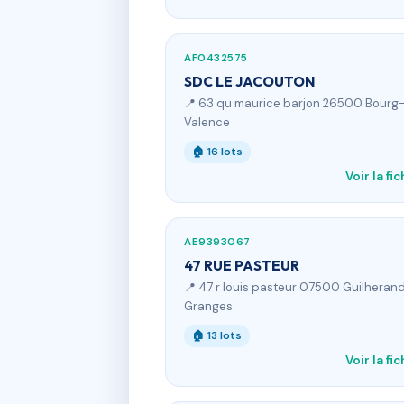
AF0432575
SDC LE JACOUTON
📍 63 qu maurice barjon 26500 Bourg-
Valence
🏠 16 lots
Voir la fi
AE9393067
47 RUE PASTEUR
📍 47 r louis pasteur 07500 Guilheran
Granges
🏠 13 lots
Voir la fi