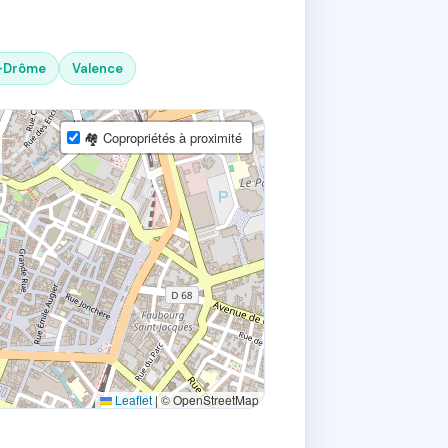
r-Drôme
Valence
🏘 Copropriétés à proximité
Leaflet
|
© OpenStreetMap