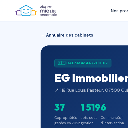
Nos pro
← Annuaire des cabinets
🇫🇷 CAB51343447200017
EG Immobilie
📍 118 Rue Louis Pasteur, 07500 Gu
37
1 519
6
Copropriétés
Lots sous
Commune(s)
gérées en 2025
gestion
d'intervention