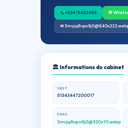
📞 +33475422465
💬 Whats
✉ 5mvjq8npo9j0@640x222.web
🏛
Informations du cabinet
SIRET
51343447200017
EMAIL
5mvjq8npo9j0@320x111.webp