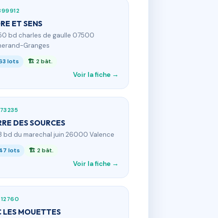
899912
RE ET SENS
50 bd charles de gaulle 07500
herand-Granges
63 lots
🏗 2 bât.
Voir la fiche →
173235
RE DES SOURCES
3 bd du marechal juin 26000 Valence
47 lots
🏗 2 bât.
Voir la fiche →
812760
 LES MOUETTES