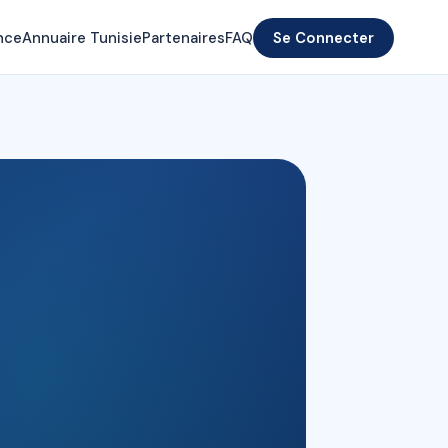
nce
Annuaire Tunisie
Partenaires
FAQ
Se Connecter