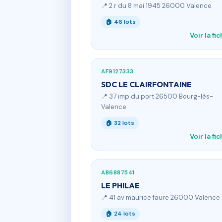
📍 2 r du 8 mai 1945 26000 Valence
🏠 46 lots
Voir la fi
AF9127333
SDC LE CLAIRFONTAINE
📍 37 imp du port 26500 Bourg-lès-
Valence
🏠 32 lots
Voir la fi
AB6887541
LE PHILAE
📍 41 av maurice faure 26000 Valence
🏠 24 lots