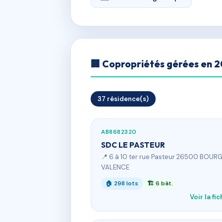
🏢 Copropriétés gérées en 
37 résidence(s)
AB8682320
SDC LE PASTEUR
📍 6 à 10 ter rue Pasteur 26500 BOURG
VALENCE
🏠 298 lots
🏗 6 bât.
Voir la fi