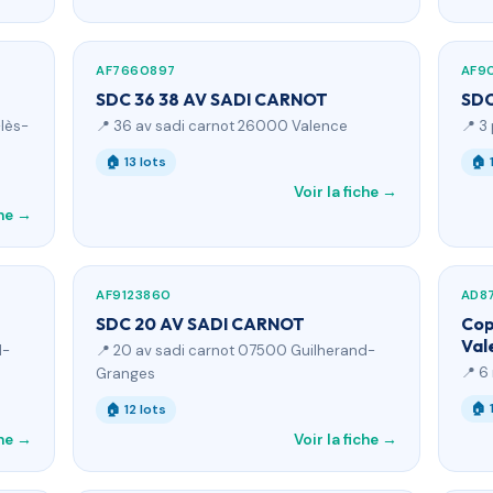
AF7660897
AF9
SDC 36 38 AV SADI CARNOT
SDC
lès-
📍 36 av sadi carnot 26000 Valence
📍 3
🏠 13 lots
🏠 
Voir la fiche →
che →
AF9123860
AD8
SDC 20 AV SADI CARNOT
Cop
Val
d-
📍 20 av sadi carnot 07500 Guilherand-
📍 6
Granges
🏠 
🏠 12 lots
che →
Voir la fiche →