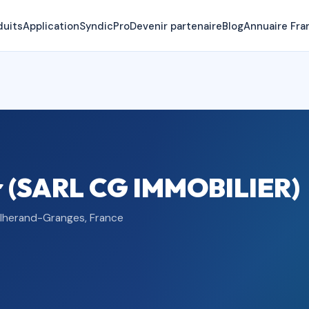
duits
Application
SyndicPro
Devenir partenaire
Blog
Annuaire Fra
r (SARL CG IMMOBILIER)
ilherand-Granges, France