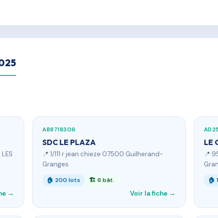
2025
AB8718306
AD2
SDC LE PLAZA
LE 
 LES
📍 1/111 r jean chieze 07500 Guilherand-
📍 9
Granges
Gra
🏠 200 lots
🏗 6 bât.
🏠 
che →
Voir la fiche →