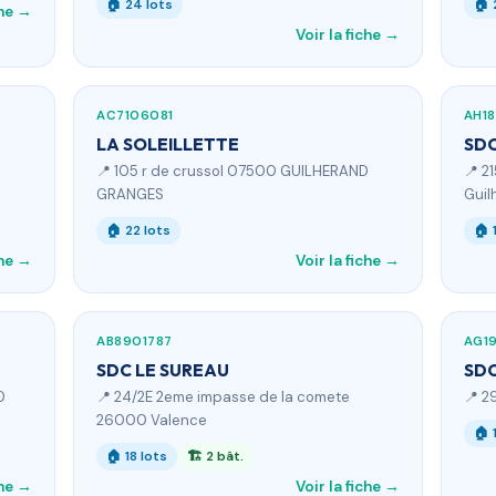
🏠 24 lots
🏠 
che →
Voir la fiche →
AC7106081
AH18
LA SOLEILLETTE
SDC
📍 105 r de crussol 07500 GUILHERAND
📍 2
GRANGES
Guil
🏠 22 lots
🏠 
che →
Voir la fiche →
AB8901787
AG1
SDC LE SUREAU
SDC
0
📍 24/2E 2eme impasse de la comete
📍 2
26000 Valence
🏠 
🏠 18 lots
🏗 2 bât.
che →
Voir la fiche →