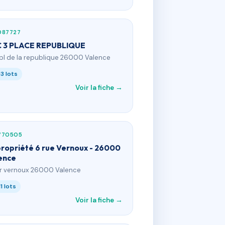
087727
 3 PLACE REPUBLIQUE
 pl de la republique 26000 Valence
13 lots
Voir la fiche →
770505
ropriété 6 rue Vernoux - 26000
ence
 r vernoux 26000 Valence
11 lots
Voir la fiche →