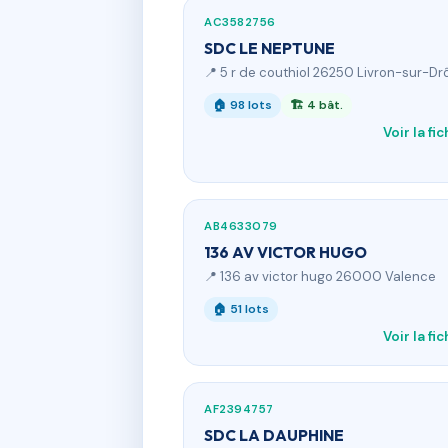
AC3582756
SDC LE NEPTUNE
📍 5 r de couthiol 26250 Livron-sur-D
🏠 98 lots
🏗 4 bât.
Voir la fi
AB4633079
136 AV VICTOR HUGO
📍 136 av victor hugo 26000 Valence
🏠 51 lots
Voir la fi
AF2394757
SDC LA DAUPHINE