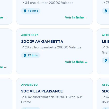
📍 34 che du thon 26000 Valence
📍 7
🏠 45 lots
🏠 
che →
Voir la fiche →
AB8743627
AE1
SDC 29 AV GAMBETTA
LE 
📍 29 av leon gambetta 26000 Valence
📍 3
Gra
🏠 27 lots
🏠 
Voir la fiche →
che →
AF9136730
AE3
SDC VILLA PLAISANCE
SDC
📍 6 av albert mazade 26250 Livron-sur-
📍 6
Drôme
Bour