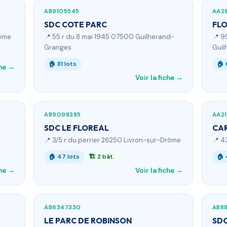
AB9105545
AA2
SDC COTE PARC
FLO
rôme
📍 55 r du 8 mai 1945 07500 Guilherand-
📍 9
Granges
Guil
🏠 81 lots
🏠 
che →
Voir la fiche →
AB9098385
AA2
SDC LE FLOREAL
CAR
📍 3/5 r du perrier 26250 Livron-sur-Drôme
📍 4
🏠 47 lots
🏗 2 bât.
🏠 
che →
Voir la fiche →
AB6347330
AB8
LE PARC DE ROBINSON
SDC