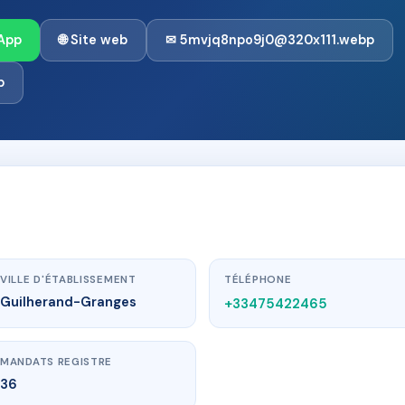
App
🌐 Site web
✉ 5mvjq8npo9j0@320x111.webp
p
VILLE D'ÉTABLISSEMENT
TÉLÉPHONE
Guilherand-Granges
+33475422465
MANDATS REGISTRE
36