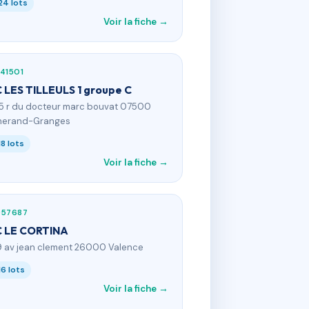
24 lots
Voir la fiche →
41501
 LES TILLEULS 1 groupe C
15 r du docteur marc bouvat 07500
herand-Granges
18 lots
Voir la fiche →
957687
 LE CORTINA
9 av jean clement 26000 Valence
16 lots
Voir la fiche →