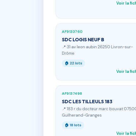
Voir la fi
AF9133760
SDC LOGIS NEUF B
📍 31 av leon aubin 26250 Livron-sur-
Drôme
🏠 22 lots
Voir la fi
AF9137498
SDC LES TILLEULS 183
📍 183 r du docteur marc bouvat 0750
Guilherand-Granges
🏠 18 lots
Voir la fi