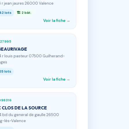
6 r jean jaures 26000 Valence
42 lots
🏗 2 bât.
Voir la fiche →
927995
BEAURIVAGE
4 r louis pasteur 07500 Guilherand-
nges
25 lots
Voir la fiche →
098316
 CLOS DE LA SOURCE
4 bd du general de gaulle 26500
g-lès-Valence