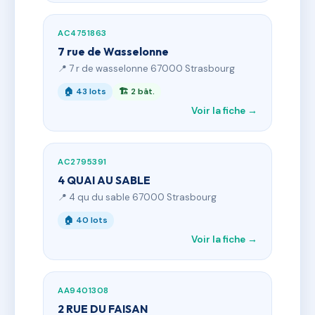
AC4751863
7 rue de Wasselonne
📍 7 r de wasselonne 67000 Strasbourg
🏠 43 lots
🏗 2 bât.
Voir la fiche →
AC2795391
4 QUAI AU SABLE
📍 4 qu du sable 67000 Strasbourg
🏠 40 lots
Voir la fiche →
AA9401308
2 RUE DU FAISAN