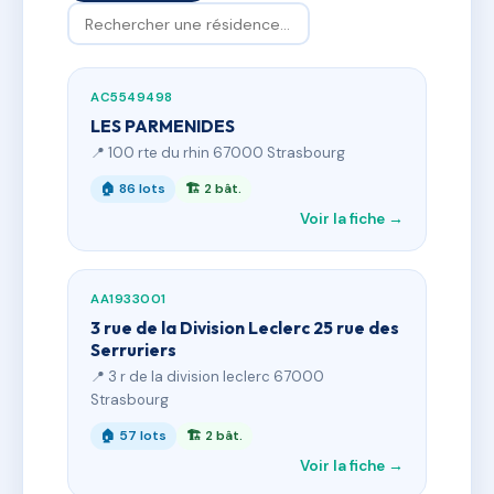
AC5549498
LES PARMENIDES
📍 100 rte du rhin 67000 Strasbourg
🏠 86 lots
🏗 2 bât.
Voir la fiche →
AA1933001
3 rue de la Division Leclerc 25 rue des
Serruriers
📍 3 r de la division leclerc 67000
Strasbourg
🏠 57 lots
🏗 2 bât.
Voir la fiche →