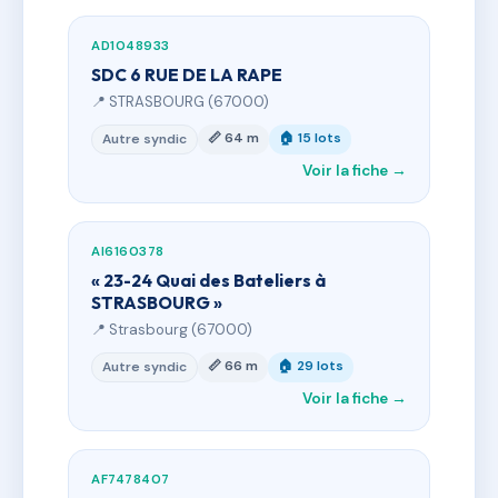
AD1048933
SDC 6 RUE DE LA RAPE
📍 STRASBOURG (67000)
📏 64 m
🏠 15 lots
Autre syndic
Voir la fiche →
AI6160378
« 23-24 Quai des Bateliers à
STRASBOURG »
📍 Strasbourg (67000)
📏 66 m
🏠 29 lots
Autre syndic
Voir la fiche →
AF7478407