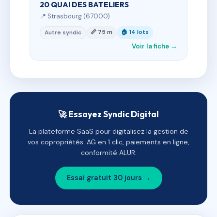
20 QUAI DES BATELIERS
📍 Strasbourg (67000)
📏 75 m
🏠 14 lots
Autre syndic
Voir la fiche →
🚀 Essayez Syndic Digital
La plateforme SaaS pour digitalisez la gestion de
vos copropriétés. AG en 1 clic, paiements en ligne,
conformité ALUR.
Essai gratuit 30 jours →