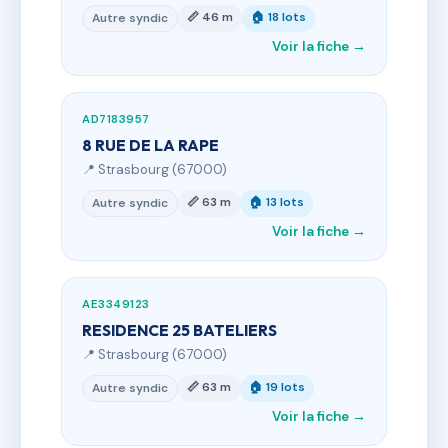
📏 46 m
🏠 18 lots
Autre syndic
Voir la fiche →
AD7183957
8 RUE DE LA RAPE
📍 Strasbourg (67000)
📏 63 m
🏠 13 lots
Autre syndic
Voir la fiche →
AE3349123
RESIDENCE 25 BATELIERS
📍 Strasbourg (67000)
📏 63 m
🏠 19 lots
Autre syndic
Voir la fiche →