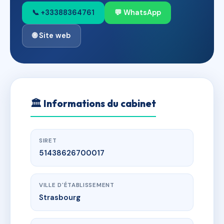
📞 +33388364761
💬 WhatsApp
🌐 Site web
🏛
Informations du cabinet
SIRET
51438626700017
VILLE D'ÉTABLISSEMENT
Strasbourg