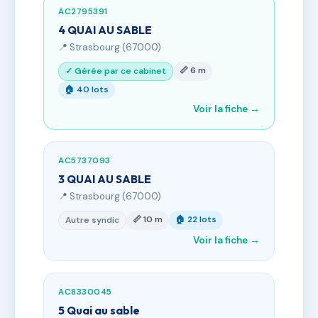
AC2795391
4 QUAI AU SABLE
📍 Strasbourg (67000)
📏 6 m
✓ Gérée par ce cabinet
🏠 40 lots
Voir la fiche →
AC5737093
3 QUAI AU SABLE
📍 Strasbourg (67000)
📏 10 m
🏠 22 lots
Autre syndic
Voir la fiche →
AC8330045
5 Quai au sable