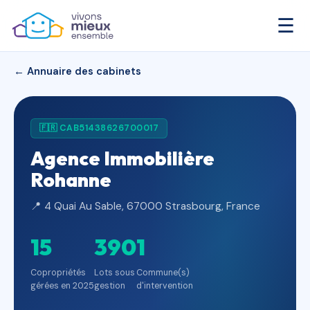
☰
← Annuaire des cabinets
🇫🇷 CAB51438626700017
Agence Immobilière
Rohanne
📍 4 Quai Au Sable, 67000 Strasbourg, France
15
390
1
Copropriétés
Lots sous
Commune(s)
gérées en 2025
gestion
d'intervention