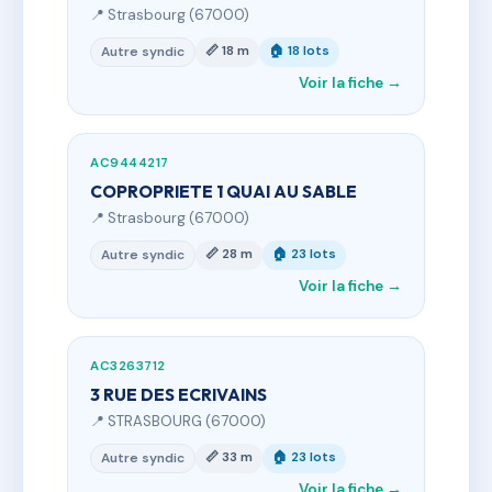
📍 Strasbourg (67000)
📏 18 m
🏠 18 lots
Autre syndic
Voir la fiche →
AC9444217
COPROPRIETE 1 QUAI AU SABLE
📍 Strasbourg (67000)
📏 28 m
🏠 23 lots
Autre syndic
Voir la fiche →
AC3263712
3 RUE DES ECRIVAINS
📍 STRASBOURG (67000)
📏 33 m
🏠 23 lots
Autre syndic
Voir la fiche →