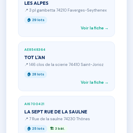
LES ALPES
📍 3 pl gambetta 74210 Faverges-Seythenex
🏠 29 lots
Voir la fiche →
AE8548364
TOT L'AN
📍 146 clos de la scierie 74410 Saint-Jorioz
🏠 28 lots
Voir la fiche →
AI6700421
LA SEPT RUE DE LA SAULNE
📍 7 Rue de la saulne 74230 Thônes
🏠 25 lots
🏗 3 bât.