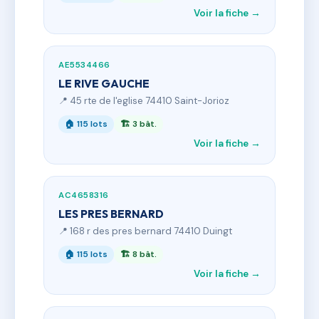
Voir la fiche →
AE5534466
LE RIVE GAUCHE
📍 45 rte de l'eglise 74410 Saint-Jorioz
🏠 115 lots
🏗 3 bât.
Voir la fiche →
AC4658316
LES PRES BERNARD
📍 168 r des pres bernard 74410 Duingt
🏠 115 lots
🏗 8 bât.
Voir la fiche →