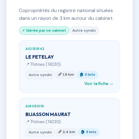
Copropriétés du registre national situées
dans un rayon de 3 km autour du cabinet.
✓ Gérée par ce cabinet
Autre syndic
AI0181842
LE FETELAY
📍 Thônes (74230)
📏 1,9 km
🏠 2 lots
Autre syndic
Voir la fiche →
AI8083115
BIJASSON MAURAT
📍 Thônes (74230)
📏 2,4 km
🏠 3 lots
Autre syndic