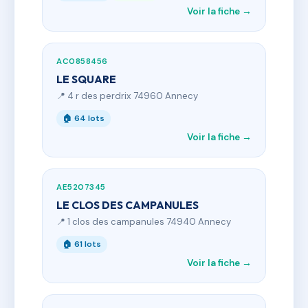
Voir la fiche →
AC0858456
LE SQUARE
📍 4 r des perdrix 74960 Annecy
🏠 64 lots
Voir la fiche →
AE5207345
LE CLOS DES CAMPANULES
📍 1 clos des campanules 74940 Annecy
🏠 61 lots
Voir la fiche →