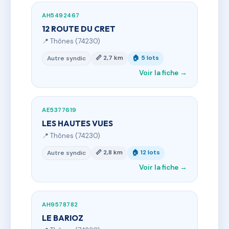
AH5492467
12 ROUTE DU CRET
📍 Thônes (74230)
📏 2,7 km
🏠 5 lots
Autre syndic
Voir la fiche →
AE5377619
LES HAUTES VUES
📍 Thônes (74230)
📏 2,8 km
🏠 12 lots
Autre syndic
Voir la fiche →
AH9578782
LE BARIOZ