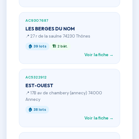
AC9307687
LES BERGES DU NOM
📍 27 r de la saulne 74230 Thônes
🏠 39 lots
🏗 2 bât.
Voir la fiche →
AC5322912
EST-OUEST
📍 17B av de chambery (annecy) 74000
Annecy
🏠 38 lots
Voir la fiche →