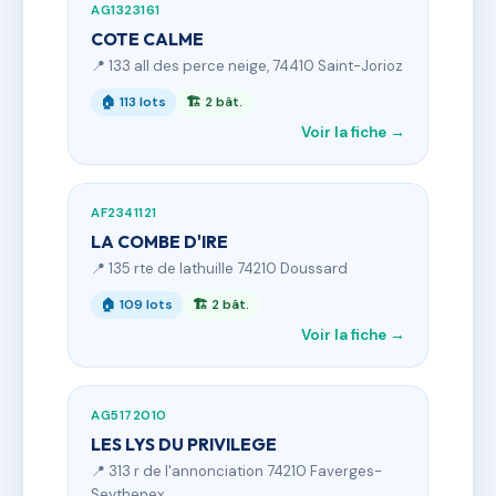
AG1323161
COTE CALME
📍 133 all des perce neige, 74410 Saint-Jorioz
🏠 113 lots
🏗 2 bât.
Voir la fiche →
AF2341121
LA COMBE D'IRE
📍 135 rte de lathuille 74210 Doussard
🏠 109 lots
🏗 2 bât.
Voir la fiche →
AG5172010
LES LYS DU PRIVILEGE
📍 313 r de l'annonciation 74210 Faverges-
Seythenex