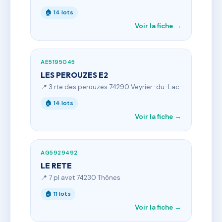
🏠 14 lots
Voir la fiche →
AE5195045
LES PEROUZES E2
📍 3 rte des perouzes 74290 Veyrier-du-Lac
🏠 14 lots
Voir la fiche →
AG5929492
LE RETE
📍 7 pl avet 74230 Thônes
🏠 11 lots
Voir la fiche →