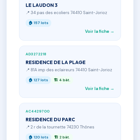
LE LAUDON 3
📍 34 pas des ecoliers 74410 Saint-Jorioz
🏠 157 lots
Voir la fiche →
AD3272218
RESIDENCE DE LA PLAGE
📍 81A imp des eclaireurs 74410 Saint-Jorioz
🏠 127 lots
🏗 4 bât.
Voir la fiche →
AC4429700
RESIDENCE DU PARC
📍 2 r de la tournette 74230 Thônes
🏠 120 lots
🏗 2 bât.