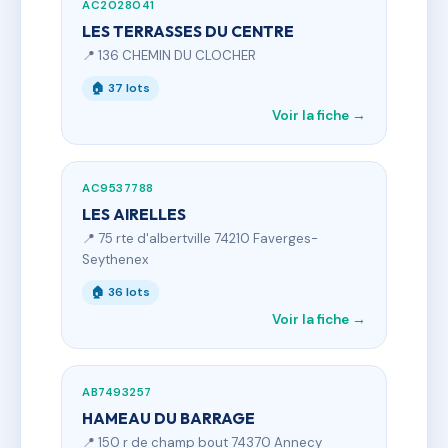
AC2028041
LES TERRASSES DU CENTRE
📍 136 CHEMIN DU CLOCHER
🏠 37 lots
Voir la fiche →
AC9537788
LES AIRELLES
📍 75 rte d'albertville 74210 Faverges-
Seythenex
🏠 36 lots
Voir la fiche →
AB7493257
HAMEAU DU BARRAGE
📍 150 r de champ bout 74370 Annecy