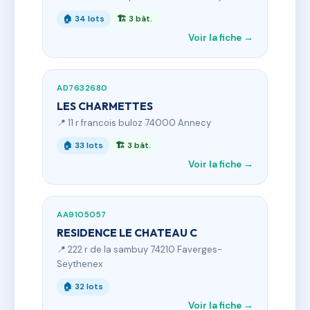
🏠 34 lots
🏗 3 bât.
Voir la fiche →
AD7632680
LES CHARMETTES
📍 11 r francois buloz 74000 Annecy
🏠 33 lots
🏗 3 bât.
Voir la fiche →
AA9105057
RESIDENCE LE CHATEAU C
📍 222 r de la sambuy 74210 Faverges-
Seythenex
🏠 32 lots
Voir la fiche →