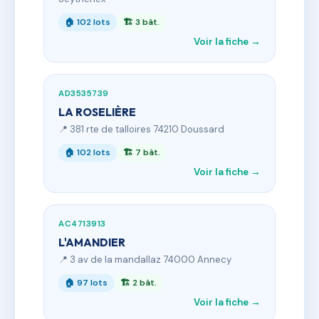
🏠 102 lots
🏗 3 bât.
Voir la fiche →
AD3535739
LA ROSELIÈRE
📍 381 rte de talloires 74210 Doussard
🏠 102 lots
🏗 7 bât.
Voir la fiche →
AC4713913
L'AMANDIER
📍 3 av de la mandallaz 74000 Annecy
🏠 97 lots
🏗 2 bât.
Voir la fiche →