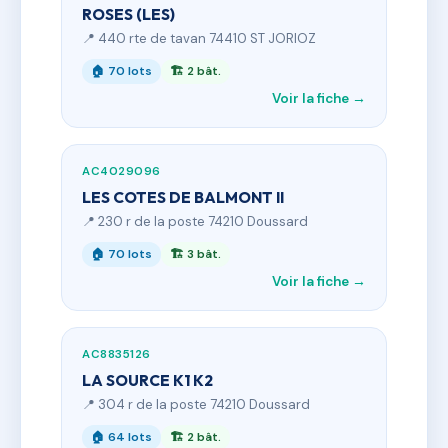
ROSES (LES)
📍 440 rte de tavan 74410 ST JORIOZ
🏠 70 lots
🏗 2 bât.
Voir la fiche →
AC4029096
LES COTES DE BALMONT II
📍 230 r de la poste 74210 Doussard
🏠 70 lots
🏗 3 bât.
Voir la fiche →
AC8835126
LA SOURCE K1 K2
📍 304 r de la poste 74210 Doussard
🏠 64 lots
🏗 2 bât.