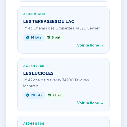
AE9800608
LES TERRASSES DU LAC
📍 45 Chemin des Croisettes 74320 Sevrier
🏠 91 lots
🏗 6 bât.
Voir la fiche →
AC2447985
LES LUCIOLES
📍 47 che de traversy 74290 Talloires-
Montmin
🏠 78 lots
🏗 2 bât.
Voir la fiche →
AB5666466