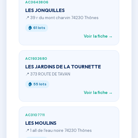
AC3643806
LES JONQUILLES
📍 39 r du mont charvin 74230 Thônes
🏠 61 lots
Voir la fiche →
AC1932680
LES JARDINS DE LA TOURNETTE
📍 373 ROUTE DE TAVAN
🏠 55 lots
Voir la fiche →
AC3107711
LES MOULINS
📍 1 all de l'eau noire 74230 Thônes