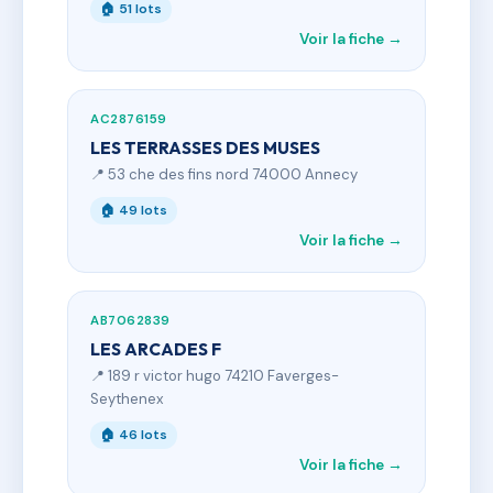
🏠 51 lots
Voir la fiche →
AC2876159
LES TERRASSES DES MUSES
📍 53 che des fins nord 74000 Annecy
🏠 49 lots
Voir la fiche →
AB7062839
LES ARCADES F
📍 189 r victor hugo 74210 Faverges-
Seythenex
🏠 46 lots
Voir la fiche →