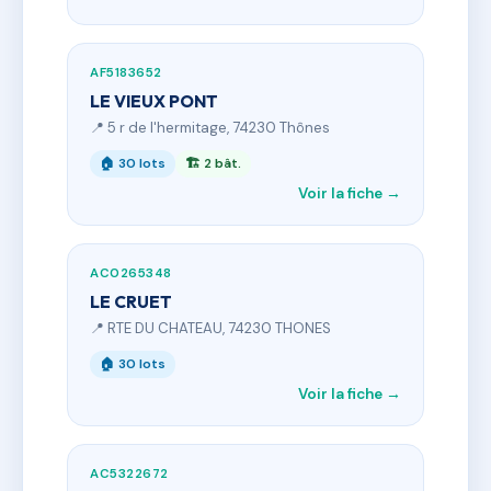
AF5183652
LE VIEUX PONT
📍 5 r de l'hermitage, 74230 Thônes
🏠 30 lots
🏗 2 bât.
Voir la fiche →
AC0265348
LE CRUET
📍 RTE DU CHATEAU, 74230 THONES
🏠 30 lots
Voir la fiche →
AC5322672