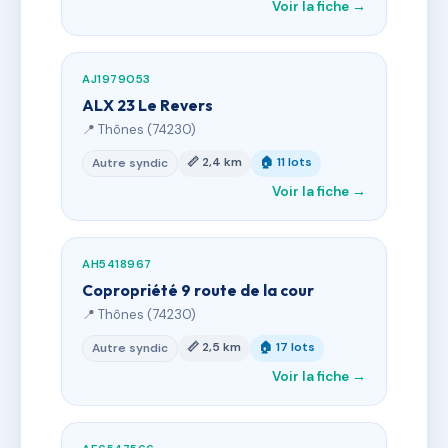
Voir la fiche →
AJ1979053
ALX 23 Le Revers
📍 Thônes (74230)
📏 2,4 km
🏠 11 lots
Autre syndic
Voir la fiche →
AH5418967
Copropriété 9 route de la cour
📍 Thônes (74230)
📏 2,5 km
🏠 17 lots
Autre syndic
Voir la fiche →