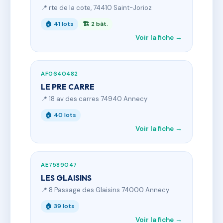
📍 rte de la cote, 74410 Saint-Jorioz
🏠 41 lots
🏗 2 bât.
Voir la fiche →
AF0640482
LE PRE CARRE
📍 18 av des carres 74940 Annecy
🏠 40 lots
Voir la fiche →
AE7589047
LES GLAISINS
📍 8 Passage des Glaisins 74000 Annecy
🏠 39 lots
Voir la fiche →