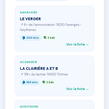
AA0844183
LE VERGER
📍 8 r de l'annonciation 74210 Faverges-
Seythenex
🏠 240 lots
🏗 2 bât.
Voir la fiche →
AC2663615
LA CLAIRIÈRE A ET B
📍 7/9 r du lachat 74230 Thônes
🏠 169 lots
🏗 2 bât.
Voir la fiche →
AC5276068