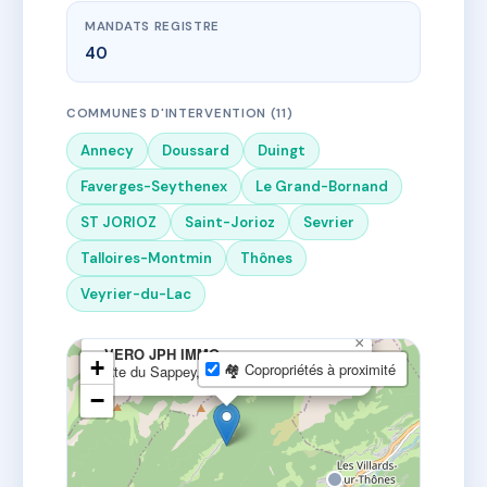
MANDATS REGISTRE
40
COMMUNES D'INTERVENTION (11)
Annecy
Doussard
Duingt
Faverges-Seythenex
Le Grand-Bornand
ST JORIOZ
Saint-Jorioz
Sevrier
Talloires-Montmin
Thônes
Veyrier-du-Lac
×
VERO JPH IMMO
+
🏘 Copropriétés à proximité
Rte du Sappey, 74230 Thônes, France
−