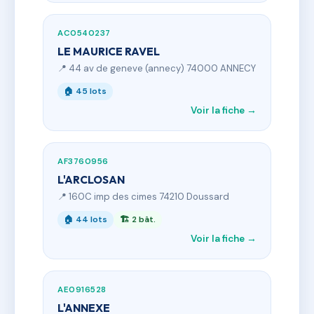
AC0540237
LE MAURICE RAVEL
📍 44 av de geneve (annecy) 74000 ANNECY
🏠 45 lots
Voir la fiche →
AF3760956
L'ARCLOSAN
📍 160C imp des cimes 74210 Doussard
🏠 44 lots
🏗 2 bât.
Voir la fiche →
AE0916528
L'ANNEXE