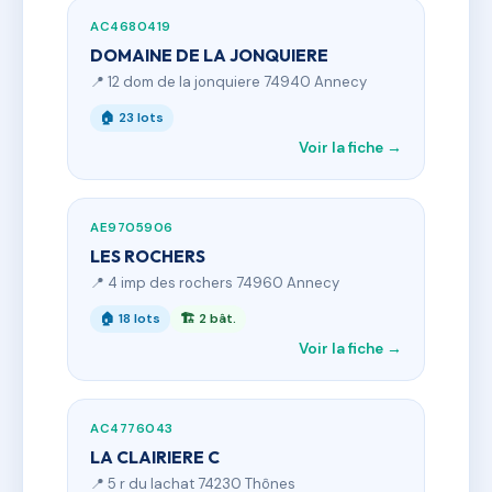
AC4680419
DOMAINE DE LA JONQUIERE
📍 12 dom de la jonquiere 74940 Annecy
🏠 23 lots
Voir la fiche →
AE9705906
LES ROCHERS
📍 4 imp des rochers 74960 Annecy
🏠 18 lots
🏗 2 bât.
Voir la fiche →
AC4776043
LA CLAIRIERE C
📍 5 r du lachat 74230 Thônes