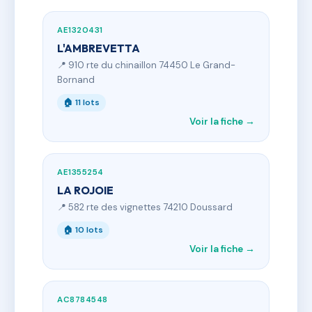
AE1320431
L'AMBREVETTA
📍 910 rte du chinaillon 74450 Le Grand-
Bornand
🏠 11 lots
Voir la fiche →
AE1355254
LA ROJOIE
📍 582 rte des vignettes 74210 Doussard
🏠 10 lots
Voir la fiche →
AC8784548