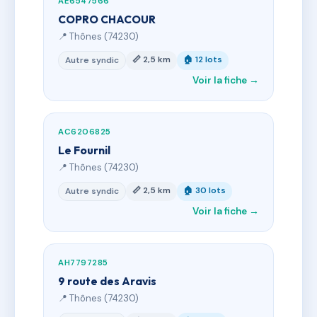
AE6547566
COPRO CHACOUR
📍 Thônes (74230)
📏 2,5 km
🏠 12 lots
Autre syndic
Voir la fiche →
AC6206825
Le Fournil
📍 Thônes (74230)
📏 2,5 km
🏠 30 lots
Autre syndic
Voir la fiche →
AH7797285
9 route des Aravis
📍 Thônes (74230)