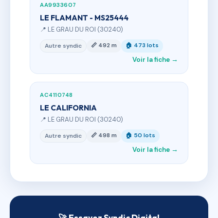
AA9933607
LE FLAMANT - MS25444
📍 LE GRAU DU ROI (30240)
📏 492 m
🏠 473 lots
Autre syndic
Voir la fiche →
AC4110748
LE CALIFORNIA
📍 LE GRAU DU ROI (30240)
📏 498 m
🏠 50 lots
Autre syndic
Voir la fiche →
🚀 Essayez Syndic Digital