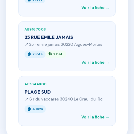
Voir la fiche →
AB9167008
25 RUE EMILE JAMAIS
📍 25 r emile jamais 30220 Aigues-Mortes
🏠 7 lots
🏗 2 bât.
Voir la fiche →
AF7644800
PLAGE SUD
📍 6 r du vaccares 30240 Le Grau-du-Roi
🏠 4 lots
Voir la fiche →