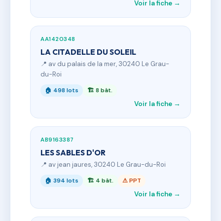
Voir la fiche →
AA1420348
LA CITADELLE DU SOLEIL
📍 av du palais de la mer, 30240 Le Grau-
du-Roi
🏠 498 lots
🏗 8 bât.
Voir la fiche →
AB9163387
LES SABLES D'OR
📍 av jean jaures, 30240 Le Grau-du-Roi
🏠 394 lots
🏗 4 bât.
⚠ PPT
Voir la fiche →