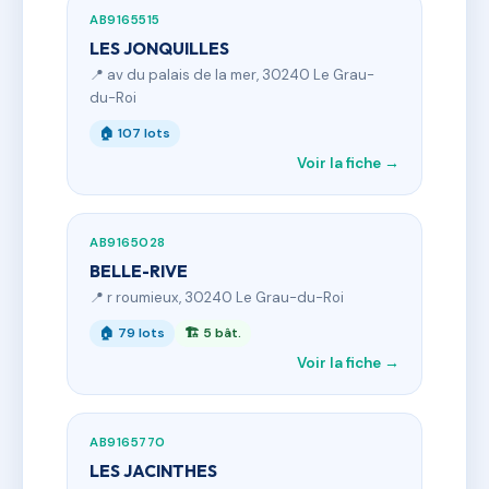
AB9165515
LES JONQUILLES
📍 av du palais de la mer, 30240 Le Grau-
du-Roi
🏠 107 lots
Voir la fiche →
AB9165028
BELLE-RIVE
📍 r roumieux, 30240 Le Grau-du-Roi
🏠 79 lots
🏗 5 bât.
Voir la fiche →
AB9165770
LES JACINTHES