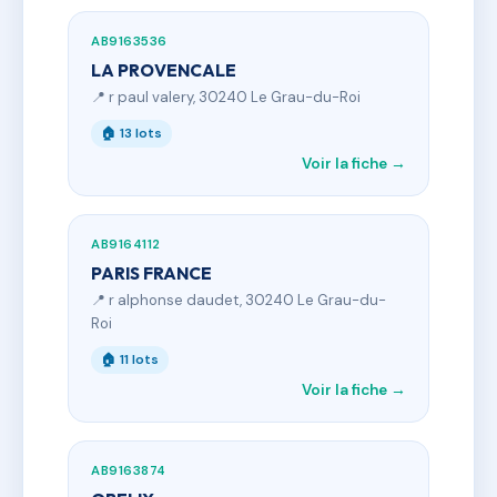
AB9163536
LA PROVENCALE
📍 r paul valery, 30240 Le Grau-du-Roi
🏠 13 lots
Voir la fiche →
AB9164112
PARIS FRANCE
📍 r alphonse daudet, 30240 Le Grau-du-
Roi
🏠 11 lots
Voir la fiche →
AB9163874