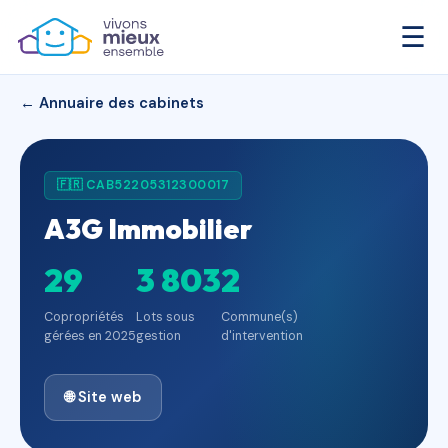
☰
← Annuaire des cabinets
🇫🇷 CAB52205312300017
A3G Immobilier
29
3 803
2
Copropriétés
Lots sous
Commune(s)
gérées en 2025
gestion
d'intervention
🌐 Site web