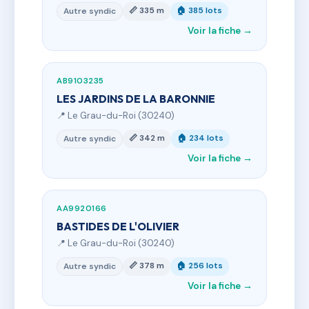
📏 335 m
🏠 385 lots
Autre syndic
Voir la fiche →
AB9103235
LES JARDINS DE LA BARONNIE
📍 Le Grau-du-Roi (30240)
📏 342 m
🏠 234 lots
Autre syndic
Voir la fiche →
AA9920166
BASTIDES DE L'OLIVIER
📍 Le Grau-du-Roi (30240)
📏 378 m
🏠 256 lots
Autre syndic
Voir la fiche →