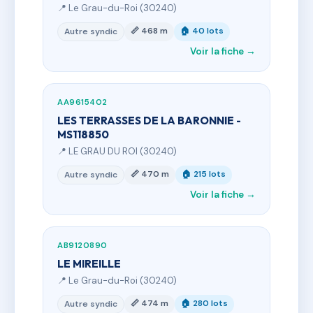
📍 Le Grau-du-Roi (30240)
📏 468 m
🏠 40 lots
Autre syndic
Voir la fiche →
AA9615402
LES TERRASSES DE LA BARONNIE -
MS118850
📍 LE GRAU DU ROI (30240)
📏 470 m
🏠 215 lots
Autre syndic
Voir la fiche →
AB9120890
LE MIREILLE
📍 Le Grau-du-Roi (30240)
📏 474 m
🏠 280 lots
Autre syndic