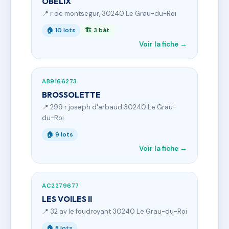
OBELIX
📍 r de montsegur, 30240 Le Grau-du-Roi
🏠 10 lots
🏗 3 bât.
Voir la fiche →
AB9166273
BROSSOLETTE
📍 299 r joseph d'arbaud 30240 Le Grau-
du-Roi
🏠 9 lots
Voir la fiche →
AC2279677
LES VOILES II
📍 32 av le foudroyant 30240 Le Grau-du-Roi
🏠 8 lots