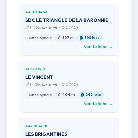
AA8653453
SDC LE TRIANGLE DE LA BARONNIE
📍 Le Grau-du-Roi (30240)
📏 397 m
🏠 398 lots
Autre syndic
Voir la fiche →
AF7201510
LE VINCENT
📍 Le Grau-du-Roi (30240)
📏 404 m
🏠 242 lots
Autre syndic
Voir la fiche →
AA7786478
LES BRIGANTINES