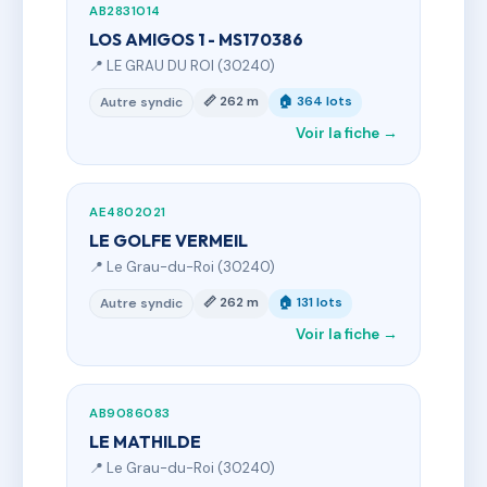
AB2831014
LOS AMIGOS 1 - MS170386
📍 LE GRAU DU ROI (30240)
📏 262 m
🏠 364 lots
Autre syndic
Voir la fiche →
AE4802021
LE GOLFE VERMEIL
📍 Le Grau-du-Roi (30240)
📏 262 m
🏠 131 lots
Autre syndic
Voir la fiche →
AB9086083
LE MATHILDE
📍 Le Grau-du-Roi (30240)