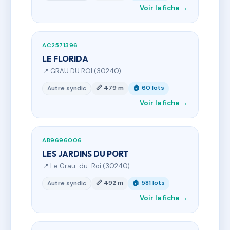
Voir la fiche →
AC2571396
LE FLORIDA
📍 GRAU DU ROI (30240)
📏 479 m
🏠 60 lots
Autre syndic
Voir la fiche →
AB9696006
LES JARDINS DU PORT
📍 Le Grau-du-Roi (30240)
📏 492 m
🏠 581 lots
Autre syndic
Voir la fiche →