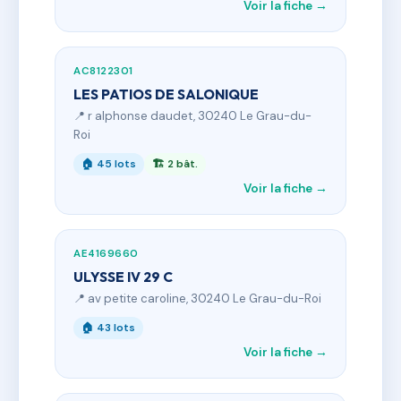
Voir la fiche →
AC8122301
LES PATIOS DE SALONIQUE
📍 r alphonse daudet, 30240 Le Grau-du-
Roi
🏠 45 lots
🏗 2 bât.
Voir la fiche →
AE4169660
ULYSSE IV 29 C
📍 av petite caroline, 30240 Le Grau-du-Roi
🏠 43 lots
Voir la fiche →