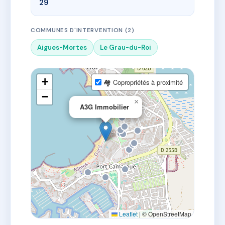
29
COMMUNES D'INTERVENTION (2)
Aigues-Mortes
Le Grau-du-Roi
+
🏘 Copropriétés à proximité
−
×
A3G Immobilier
Leaflet
|
© OpenStreetMap