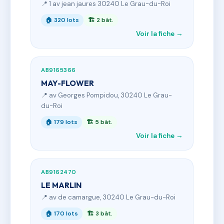
📍 1 av jean jaures 30240 Le Grau-du-Roi
🏠 320 lots
🏗 2 bât.
Voir la fiche →
AB9165366
MAY-FLOWER
📍 av Georges Pompidou, 30240 Le Grau-
du-Roi
🏠 179 lots
🏗 5 bât.
Voir la fiche →
AB9162470
LE MARLIN
📍 av de camargue, 30240 Le Grau-du-Roi
🏠 170 lots
🏗 3 bât.