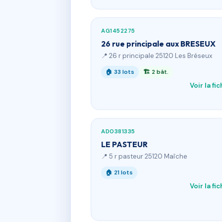
AG1452275
26 rue principale aux BRESEUX
📍 26 r principale 25120 Les Bréseux
🏠 33 lots
🏗 2 bât.
Voir la fi
AD0381335
LE PASTEUR
📍 5 r pasteur 25120 Maîche
🏠 21 lots
Voir la fi