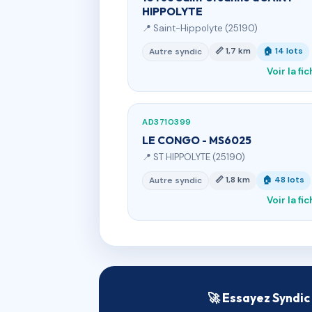
HIPPOLYTE
📍 Saint-Hippolyte (25190)
📏 1,7 km
🏠 14 lots
Autre syndic
Voir la fi
AD3710399
LE CONGO - MS6025
📍 ST HIPPOLYTE (25190)
📏 1,8 km
🏠 48 lots
Autre syndic
Voir la fi
🚀 Essayez Syndic 