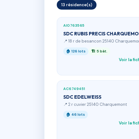
13 résidence(s)
AI0763565
SDC RUBIS PRECIS CHARQUEM
📍 18 r de besancon 25140 Charquemo
🏠 126 lots
🏗 5 bât.
Voir la fi
AC6749451
SDC EDELWEISS
📍 2 r cuvier 25140 Charquemont
🏠 46 lots
Voir la fi