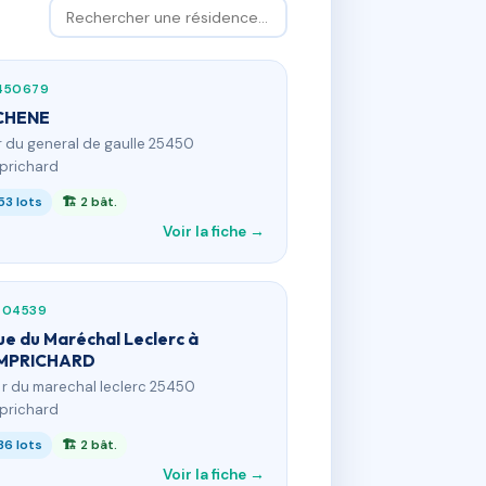
450679
CHENE
 r du general de gaulle 25450
prichard
53 lots
🏗 2 bât.
Voir la fiche →
704539
rue du Maréchal Leclerc à
MPRICHARD
1 r du marechal leclerc 25450
prichard
36 lots
🏗 2 bât.
Voir la fiche →