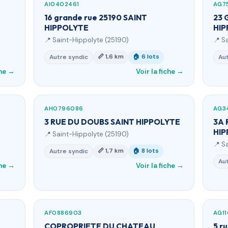
AI0402461
AG7
16 grande rue 25190 SAINT
23 
HIPPOLYTE
HIP
📍 Saint-Hippolyte (25190)
📍 S
📏 1,6 km
🏠 6 lots
Autre syndic
Aut
che →
Voir la fiche →
AH0796086
AG3
3 RUE DU DOUBS SAINT HIPPOLYTE
3A 
HIP
📍 Saint-Hippolyte (25190)
📍 S
📏 1,7 km
🏠 8 lots
Autre syndic
Aut
che →
Voir la fiche →
AF0886903
AG1
COPROPRIETE DU CHATEAU
5 r