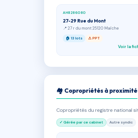
AH8286080
27-29 Rue du Mont
📍 27 r du mont 25120 Maîche
🏠 13 lots
⚠ PPT
Voir la fi
🏘 Copropriétés à proximité
Copropriétés du registre national s
✓ Gérée par ce cabinet
Autre syndic