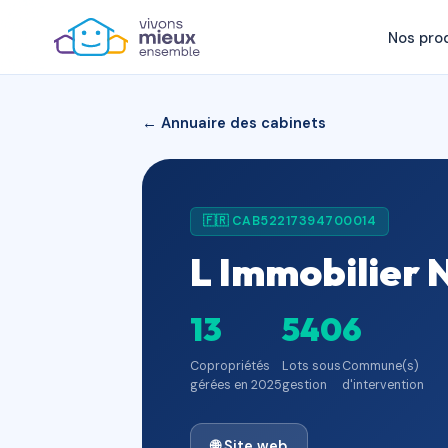
Nos pro
← Annuaire des cabinets
🇫🇷 CAB52217394700014
L Immobilier
13
540
6
Copropriétés
Lots sous
Commune(s)
gérées en 2025
gestion
d'intervention
🌐 Site web