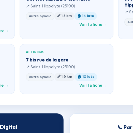
Hip
📍 Saint-Hippolyte (25190)
📍 S
📏 1,8 km
🏠 14 lots
Autre syndic
Aut
Voir la fiche →
che →
AF7161839
7 bis rue de la gare
📍 Saint-Hippolyte (25190)
📏 1,9 km
🏠 10 lots
Autre syndic
che →
Voir la fiche →
Digital
📞 Par