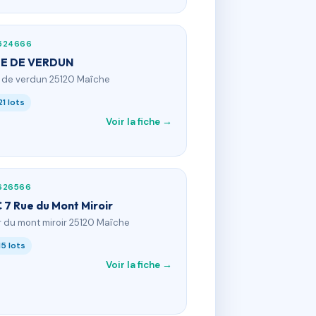
524666
UE DE VERDUN
 r de verdun 25120 Maîche
21 lots
Voir la fiche →
626566
 7 Rue du Mont Miroir
 r du mont miroir 25120 Maîche
15 lots
Voir la fiche →