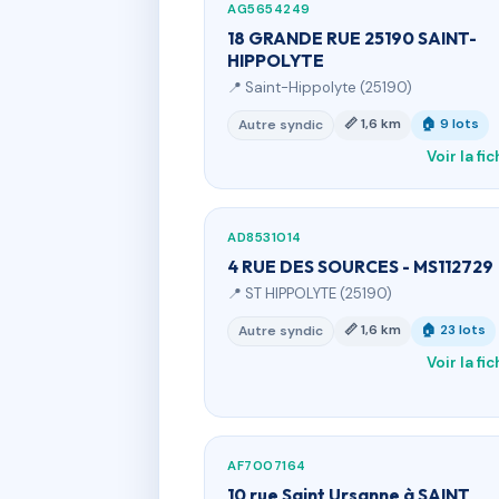
AG5654249
18 GRANDE RUE 25190 SAINT-
HIPPOLYTE
📍 Saint-Hippolyte (25190)
📏 1,6 km
🏠 9 lots
Autre syndic
Voir la fi
AD8531014
4 RUE DES SOURCES - MS112729
📍 ST HIPPOLYTE (25190)
📏 1,6 km
🏠 23 lots
Autre syndic
Voir la fi
AF7007164
10 rue Saint Ursanne à SAINT