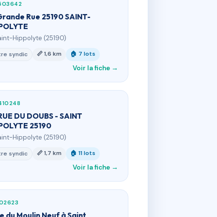
503642
Grande Rue 25190 SAINT-
POLYTE
aint-Hippolyte (25190)
📏 1,6 km
🏠 7 lots
re syndic
Voir la fiche →
410248
RUE DU DOUBS - SAINT
POLYTE 25190
aint-Hippolyte (25190)
📏 1,7 km
🏠 11 lots
re syndic
Voir la fiche →
102623
ue du Moulin Neuf à Saint