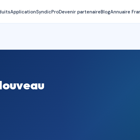
duits
Application
SyndicPro
Devenir partenaire
Blog
Annuaire Fra
 Nouveau