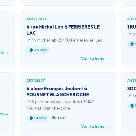
AF3777471
AD4
4 rue Michel Lab à FERRIERES LE
1 R
LAC
📍 1
📍 4 r michel lab 25470 Ferrières-le-Lac
🏠 
🏠 25 lots
che →
Voir la fiche →
AF3112257
AH8
6 place François Joubert à
SDC
FOURNET BLANCHEROCHE
📍 7
📍 6 pl francois xavier joubert 25140
🏠 
Fournet-Blancheroche
che →
🏠 19 lots
🏗 3 bât.
Voir la fiche →