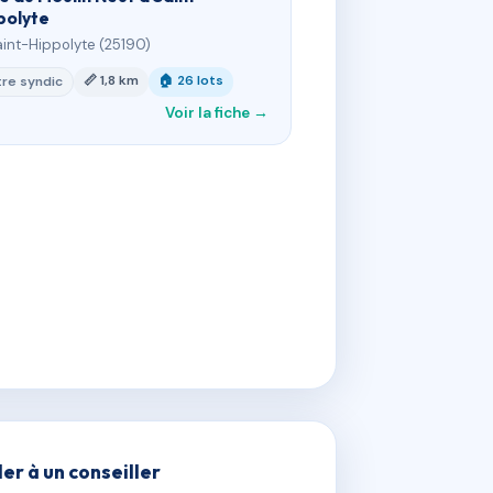
polyte
aint-Hippolyte (25190)
📏 1,8 km
🏠 26 lots
re syndic
Voir la fiche →
ler à un conseiller