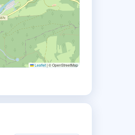
Leaflet
|
© OpenStreetMap