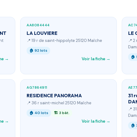
AA8084444
AC7
ONT
LA LOUVIERE
LE 
nt
📍 19 r de saint-hippolyte 25120 Maîche
📍 2
Dam
🏠 92 lots
🏠 
che →
Voir la fiche →
AG7864911
AE7
RESIDENCE PANORAMA
31 
DA
📍 36 r saint-michel 25120 Maîche
📍 3
🏠 40 lots
🏗 3 bât.
Dam
che →
Voir la fiche →
🏠 