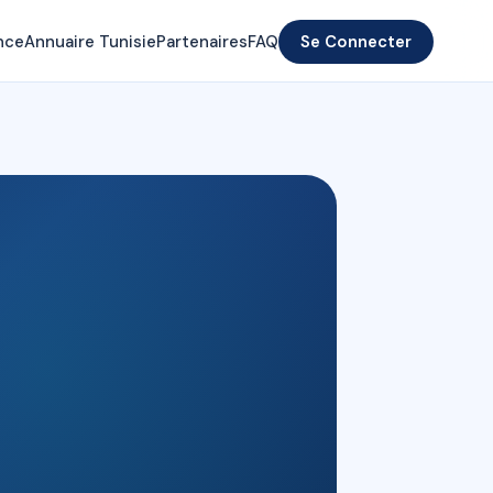
nce
Annuaire Tunisie
Partenaires
FAQ
Se Connecter