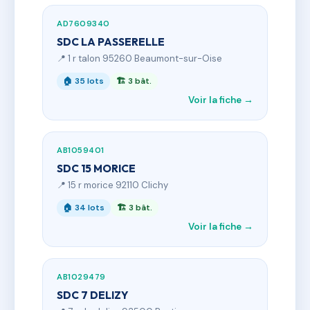
AD7609340
SDC LA PASSERELLE
📍 1 r talon 95260 Beaumont-sur-Oise
🏠 35 lots
🏗 3 bât.
Voir la fiche →
AB1059401
SDC 15 MORICE
📍 15 r morice 92110 Clichy
🏠 34 lots
🏗 3 bât.
Voir la fiche →
AB1029479
SDC 7 DELIZY