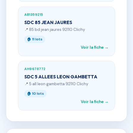
AB1359215
SDC 85 JEAN JAURES
📍 85 bd jean jaures 92110 Clichy
🏠 11 lots
Voir la fiche →
AH9678772
SDC 5 ALLEES LEON GAMBETTA
📍 5 all leon gambetta 92110 Clichy
🏠 10 lots
Voir la fiche →