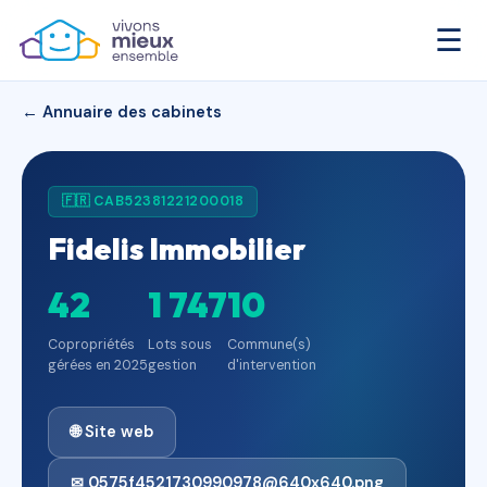
☰
← Annuaire des cabinets
🇫🇷 CAB52381221200018
Fidelis Immobilier
42
1 747
10
Copropriétés
Lots sous
Commune(s)
gérées en 2025
gestion
d'intervention
🌐 Site web
✉ 0575f4521730990978@640x640.png