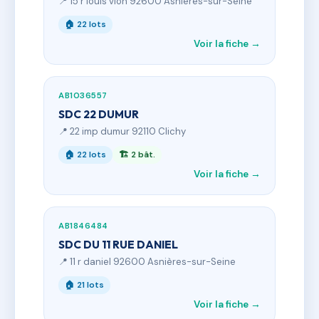
📍 15 r louis vion 92600 Asnières-sur-Seine
🏠 22 lots
Voir la fiche →
AB1036557
SDC 22 DUMUR
📍 22 imp dumur 92110 Clichy
🏠 22 lots
🏗 2 bât.
Voir la fiche →
AB1846484
SDC DU 11 RUE DANIEL
📍 11 r daniel 92600 Asnières-sur-Seine
🏠 21 lots
Voir la fiche →