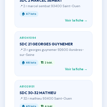
SDC 2 MARCEL SEMBAT
📍 2 r marcel sembat 93400 Saint-Ouen
🏠 47 lots
Voir la fiche →
AB1041094
SDC 21 GEORGES GUYNEMER
📍 21 r georges guynemer 92600 Asnières-
sur-Seine
🏠 46 lots
🏗 2 bât.
Voir la fiche →
AB1029131
SDC 30-32 MATHIEU
📍 32 r mathieu 93400 Saint-Ouen
🏠 45 lots
🏗 4 bât.