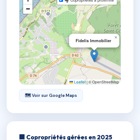
−
×
Fidelis Immobilier
Leaflet
|
© OpenStreetMap
🗺 Voir sur Google Maps
🏢 Copropriétés gérées en 2025