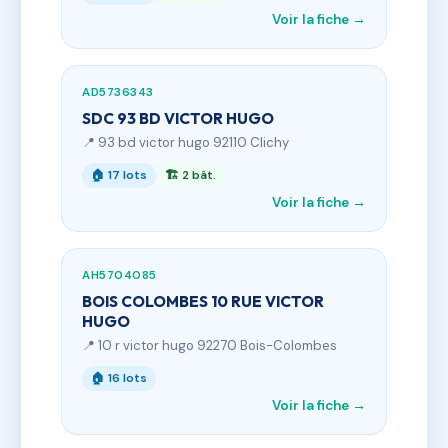
Voir la fiche →
AD5736343
SDC 93 BD VICTOR HUGO
📍 93 bd victor hugo 92110 Clichy
🏠 17 lots
🏗 2 bât.
Voir la fiche →
AH5704085
BOIS COLOMBES 10 RUE VICTOR
HUGO
📍 10 r victor hugo 92270 Bois-Colombes
🏠 16 lots
Voir la fiche →