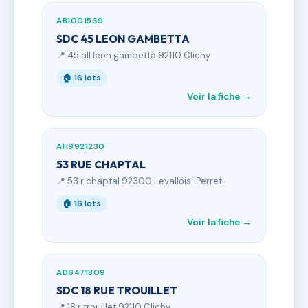
AB1001569
SDC 45 LEON GAMBETTA
📍 45 all leon gambetta 92110 Clichy
🏠 16 lots
Voir la fiche →
AH9921230
53 RUE CHAPTAL
📍 53 r chaptal 92300 Levallois-Perret
🏠 16 lots
Voir la fiche →
AD6471809
SDC 18 RUE TROUILLET
📍 18 r trouillet 92110 Clichy