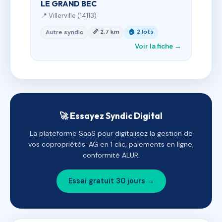
LE GRAND BEC
📍 Villerville (14113)
📏 2,7 km
🏠 2 lots
Autre syndic
Voir la fiche →
🚀 Essayez Syndic Digital
La plateforme SaaS pour digitalisez la gestion de
vos copropriétés. AG en 1 clic, paiements en ligne,
conformité ALUR.
Essai gratuit 30 jours →