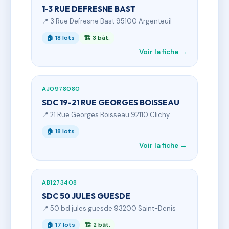
1-3 RUE DEFRESNE BAST
📍 3 Rue Defresne Bast 95100 Argenteuil
🏠 18 lots
🏗 3 bât.
Voir la fiche →
AJ0978080
SDC 19-21 RUE GEORGES BOISSEAU
📍 21 Rue Georges Boisseau 92110 Clichy
🏠 18 lots
Voir la fiche →
AB1273408
SDC 50 JULES GUESDE
📍 50 bd jules guesde 93200 Saint-Denis
🏠 17 lots
🏗 2 bât.