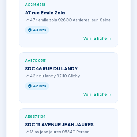
AC2166718
47 rue Emile Zola
📍 47 r emile zola 92600 Asnières-sur-Seine
🏠 43 lots
Voir la fiche →
AA8700551
SDC 46 RUE DU LANDY
📍 46 r du landy 92110 Clichy
🏠 42 lots
Voir la fiche →
AE9378134
SDC 13 AVENUE JEAN JAURES
📍 13 av jean jaures 95340 Persan