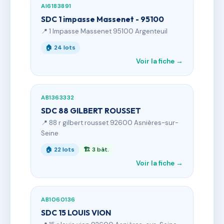
AI6183891
SDC 1 impasse Massenet - 95100
📍 1 Impasse Massenet 95100 Argenteuil
🏠 24 lots
Voir la fiche →
AB1363332
SDC 88 GILBERT ROUSSET
📍 88 r gilbert rousset 92600 Asnières-sur-
Seine
🏠 22 lots
🏗 3 bât.
Voir la fiche →
AB1060136
SDC 15 LOUIS VION