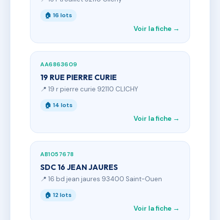
🏠 16 lots
Voir la fiche →
AA6863609
19 RUE PIERRE CURIE
📍 19 r pierre curie 92110 CLICHY
🏠 14 lots
Voir la fiche →
AB1057678
SDC 16 JEAN JAURES
📍 16 bd jean jaures 93400 Saint-Ouen
🏠 12 lots
Voir la fiche →