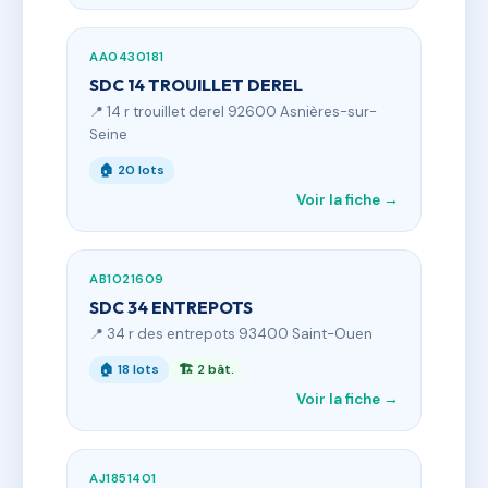
AA0430181
SDC 14 TROUILLET DEREL
📍 14 r trouillet derel 92600 Asnières-sur-
Seine
🏠 20 lots
Voir la fiche →
AB1021609
SDC 34 ENTREPOTS
📍 34 r des entrepots 93400 Saint-Ouen
🏠 18 lots
🏗 2 bât.
Voir la fiche →
AJ1851401