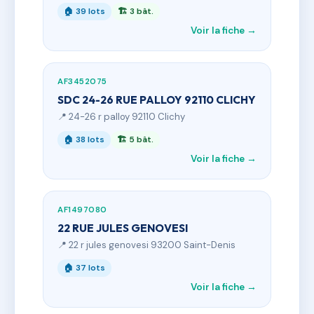
🏠 39 lots
🏗 3 bât.
Voir la fiche →
AF3452075
SDC 24-26 RUE PALLOY 92110 CLICHY
📍 24-26 r palloy 92110 Clichy
🏠 38 lots
🏗 5 bât.
Voir la fiche →
AF1497080
22 RUE JULES GENOVESI
📍 22 r jules genovesi 93200 Saint-Denis
🏠 37 lots
Voir la fiche →