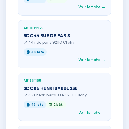
Voir la fiche →
AB1002229
SDC 44 RUE DE PARIS
📍 44 r de paris 92110 Clichy
🏠 44 lots
Voir la fiche →
AB1361195
SDC 86 HENRI BARBUSSE
📍 86 r henri barbusse 92110 Clichy
🏠 43 lots
🏗 2 bât.
Voir la fiche →