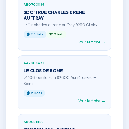
AB0703835
SDC 11 RUE CHARLES & RENE
AUFFRAY
📍 11 r charles et rene auffray 92110 Clichy
🏠 54 lots
🏗 2 bât.
Voir la fiche →
AA7968472
LE CLOS DE ROME
📍 106 r emile zola 92600 Asnières-sur-
Seine
🏠 51 lots
Voir la fiche →
AB0681486