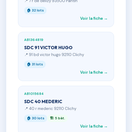
📍 7 r de delizy 93500 Pantin
🏠 32 lots
Voir la fiche →
AB1364819
SDC 91 VICTOR HUGO
📍 91 bd victor hugo 92110 Clichy
🏠 31 lots
Voir la fiche →
AB1015684
SDC 40 MEDERIC
📍 40 r mederic 92110 Clichy
🏠 30 lots
🏗 5 bât.
Voir la fiche →