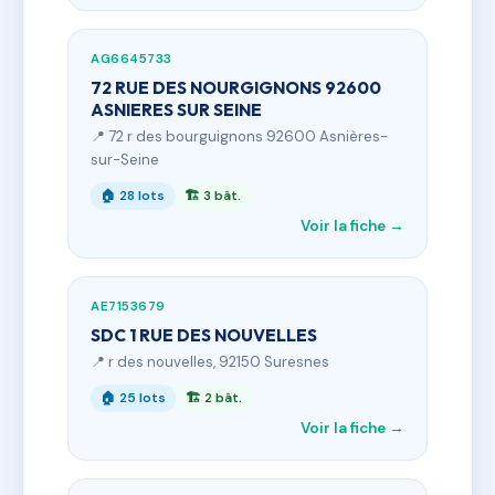
AG6645733
72 RUE DES NOURGIGNONS 92600
ASNIERES SUR SEINE
📍 72 r des bourguignons 92600 Asnières-
sur-Seine
🏠 28 lots
🏗 3 bât.
Voir la fiche →
AE7153679
SDC 1 RUE DES NOUVELLES
📍 r des nouvelles, 92150 Suresnes
🏠 25 lots
🏗 2 bât.
Voir la fiche →