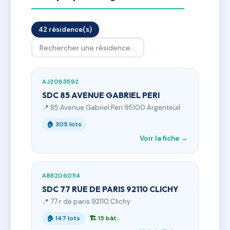
42 résidence(s)
AJ2063592
SDC 85 AVENUE GABRIEL PERI
📍 85 Avenue Gabriel Peri 95100 Argenteuil
🏠 305 lots
Voir la fiche →
AB8206054
SDC 77 RUE DE PARIS 92110 CLICHY
📍 77 r de paris 92110 Clichy
🏠 147 lots
🏗 15 bât.