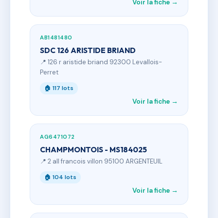
Voir la fiche →
AB1481480
SDC 126 ARISTIDE BRIAND
📍 126 r aristide briand 92300 Levallois-
Perret
🏠 117 lots
Voir la fiche →
AG6471072
CHAMPMONTOIS - MS184025
📍 2 all francois villon 95100 ARGENTEUIL
🏠 104 lots
Voir la fiche →