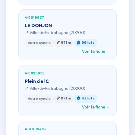
AI5619937
LE DONJON
📍 Ville-di-Pietrabugno (20200)
📏 671 m
🏠 66 lots
Autre syndic
Voir la fiche →
AI5635933
Plein ciel C
📍 Ville-di-Pietrabugno (20200)
📏 671 m
🏠 42 lots
Autre syndic
Voir la fiche →
AC0615492