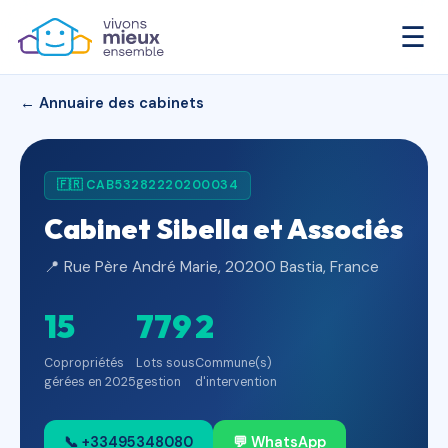
☰
← Annuaire des cabinets
🇫🇷 CAB53282220200034
Cabinet Sibella et Associés
📍 Rue Père André Marie, 20200 Bastia, France
15
779
2
Copropriétés
Lots sous
Commune(s)
gérées en 2025
gestion
d'intervention
📞 +33495348080
💬 WhatsApp