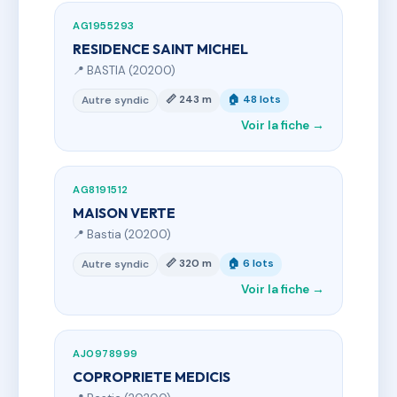
AG1955293
RESIDENCE SAINT MICHEL
📍 BASTIA (20200)
📏 243 m
🏠 48 lots
Autre syndic
Voir la fiche →
AG8191512
MAISON VERTE
📍 Bastia (20200)
📏 320 m
🏠 6 lots
Autre syndic
Voir la fiche →
AJ0978999
COPROPRIETE MEDICIS