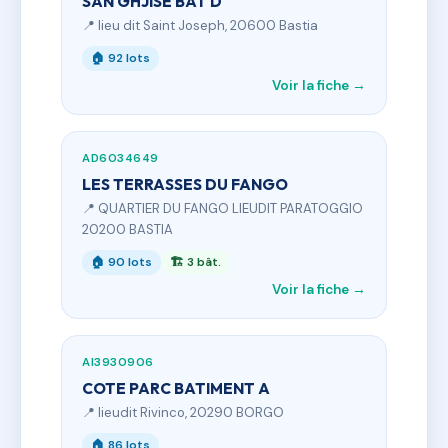
SAN GHJISE BAT D
📍 lieu dit Saint Joseph, 20600 Bastia
🏠 92 lots
Voir la fiche →
AD6034649
LES TERRASSES DU FANGO
📍 QUARTIER DU FANGO LIEUDIT PARATOGGIO
20200 BASTIA
🏠 90 lots
🏗 3 bât.
Voir la fiche →
AI3930906
COTE PARC BATIMENT A
📍 lieudit Rivinco, 20290 BORGO
🏠 86 lots