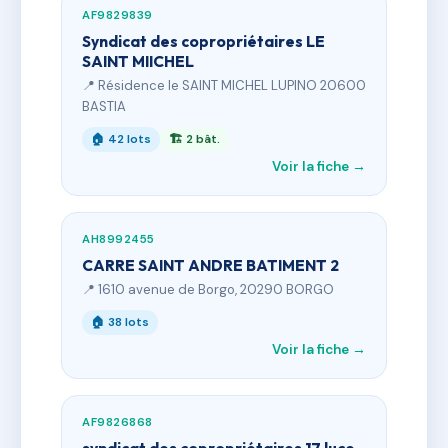
AF9829839
Syndicat des copropriétaires LE
SAINT MIICHEL
📍 Résidence le SAINT MICHEL LUPINO 20600
BASTIA
🏠 42 lots
🏗 2 bât.
Voir la fiche →
AH8992455
CARRE SAINT ANDRE BATIMENT 2
📍 1610 avenue de Borgo, 20290 BORGO
🏠 38 lots
Voir la fiche →
AF9826868