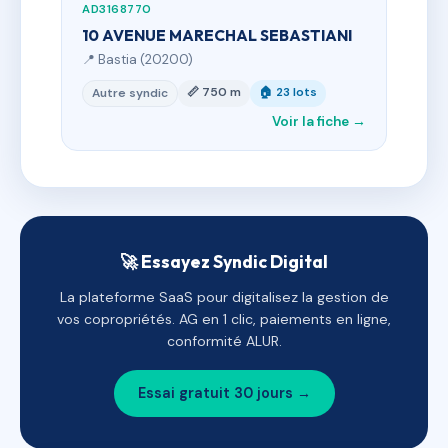
AD3168770
10 AVENUE MARECHAL SEBASTIANI
📍 Bastia (20200)
📏 750 m
🏠 23 lots
Autre syndic
Voir la fiche →
🚀 Essayez Syndic Digital
La plateforme SaaS pour digitalisez la gestion de
vos copropriétés. AG en 1 clic, paiements en ligne,
conformité ALUR.
Essai gratuit 30 jours →