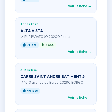
Voir la fiche →
AD3974979
ALTA VISTA
📍 RUE PARATOJO, 20200 Bastia
🏠 71 lots
🏗 2 bât.
Voir la fiche →
AH4421863
CARRE SAINT ANDRE BATIMENT 5
📍 1610 avenue de Borgo, 20290 BORGO
🏠 46 lots
Voir la fiche →