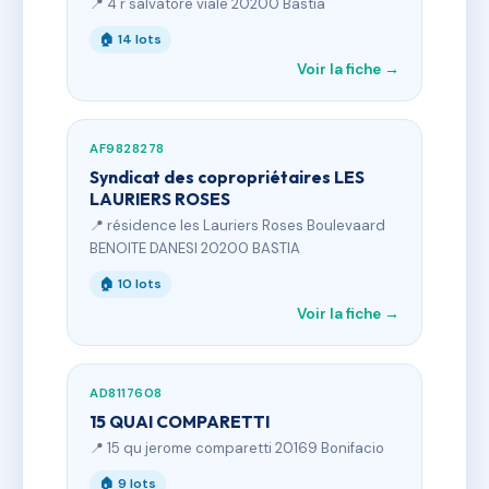
📍 4 r salvatore viale 20200 Bastia
🏠 14 lots
Voir la fiche →
AF9828278
Syndicat des copropriétaires LES
LAURIERS ROSES
📍 résidence les Lauriers Roses Boulevaard
BENOITE DANESI 20200 BASTIA
🏠 10 lots
Voir la fiche →
AD8117608
15 QUAI COMPARETTI
📍 15 qu jerome comparetti 20169 Bonifacio
🏠 9 lots