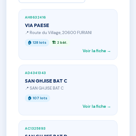
AH8632416
VIA PAESE
📍 Route du Village, 20600 FURIANI
🏠 128 lots
🏗 2 bât.
Voir la fiche →
AD4341343
SAN GHJISE BAT C
📍 SAN GHJISE BAT C
🏠 107 lots
Voir la fiche →
AC1325893