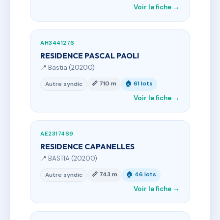
Voir la fiche →
AH3441276
RESIDENCE PASCAL PAOLI
📍 Bastia (20200)
📏 710 m
🏠 61 lots
Autre syndic
Voir la fiche →
AE2317469
RESIDENCE CAPANELLES
📍 BASTIA (20200)
📏 743 m
🏠 46 lots
Autre syndic
Voir la fiche →