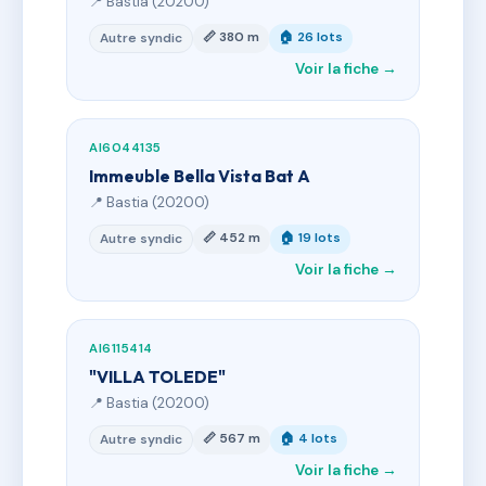
📍 Bastia (20200)
📏 380 m
🏠 26 lots
Autre syndic
Voir la fiche →
AI6044135
Immeuble Bella Vista Bat A
📍 Bastia (20200)
📏 452 m
🏠 19 lots
Autre syndic
Voir la fiche →
AI6115414
"VILLA TOLEDE"
📍 Bastia (20200)
📏 567 m
🏠 4 lots
Autre syndic
Voir la fiche →