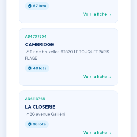
🏠 57 lots
Voir la fiche →
AB4737854
CAMBRIDGE
📍 11 r de bruxelles 62520 LE TOUQUET PARIS
PLAGE
🏠 49 lots
Voir la fiche →
AD6113765
LA CLOSERIE
📍 26 avenue Galiiéni
🏠 36 lots
Voir la fiche →