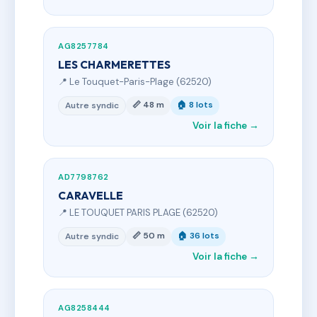
AG8257784
LES CHARMERETTES
📍 Le Touquet-Paris-Plage (62520)
📏 48 m
🏠 8 lots
Autre syndic
Voir la fiche →
AD7798762
CARAVELLE
📍 LE TOUQUET PARIS PLAGE (62520)
📏 50 m
🏠 36 lots
Autre syndic
Voir la fiche →
AG8258444