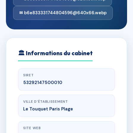
✉ b6e833331744804596@640x66.webp
🏛
Informations du cabinet
SIRET
53292147500010
VILLE D'ÉTABLISSEMENT
Le Touquet Paris Plage
SITE WEB