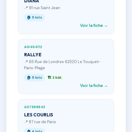
DIANA
📍 91 rue Saint Jean
🏠 5 lots
Voir la fiche →
AI3464112
RALLYE
📍 65 Rue de Londres 62520 Le Touquet-
Paris-Plage
🏠 5 lots
🏗 2 bât.
Voir la fiche →
AD7988843
LES COURLIS
📍 87 rue de Paris
🏠 4 lots