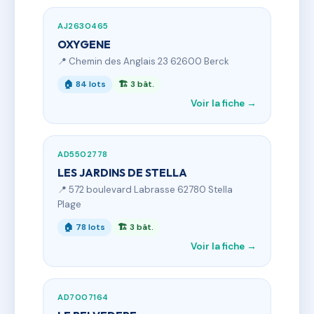
AJ2630465
OXYGENE
📍 Chemin des Anglais 23 62600 Berck
🏠 84 lots
🏗 3 bât.
Voir la fiche →
AD5502778
LES JARDINS DE STELLA
📍 572 boulevard Labrasse 62780 Stella
Plage
🏠 78 lots
🏗 3 bât.
Voir la fiche →
AD7007164