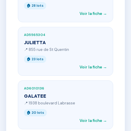
🏠 28 lots
Voir la fiche →
AD5565304
JULIETTA
📍 855 rue de St Quentin
🏠 23 lots
Voir la fiche →
AD6010136
GALATEE
📍 1938 boulevard Labrasse
🏠 20 lots
Voir la fiche →