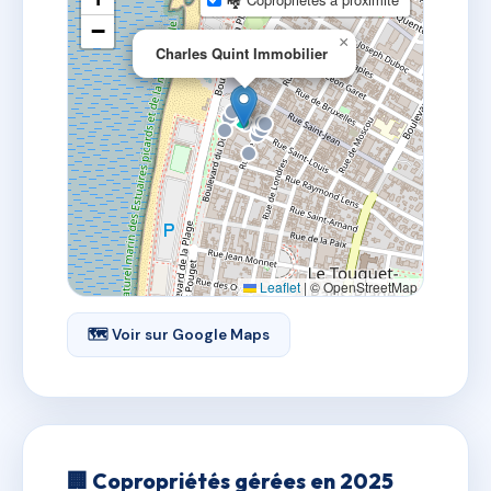
−
×
Charles Quint Immobilier
Leaflet
|
© OpenStreetMap
🗺 Voir sur Google Maps
🏢 Copropriétés gérées en 2025