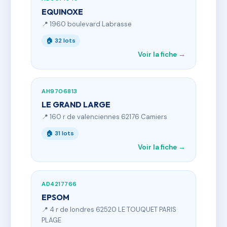
EQUINOXE
📍 1960 boulevard Labrasse
🏠 32 lots
Voir la fiche →
AH9706813
LE GRAND LARGE
📍 160 r de valenciennes 62176 Camiers
🏠 31 lots
Voir la fiche →
AD4217766
EPSOM
📍 4 r de londres 62520 LE TOUQUET PARIS
PLAGE