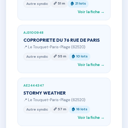
📏 51 m
🏠 21 lots
Autre syndic
Voir la fiche →
AJ3100948
COPROPRIETE DU 76 RUE DE PARIS
📍 Le Touquet-Paris-Plage (62520)
📏 55 m
🏠 10 lots
Autre syndic
Voir la fiche →
AE2444347
STORMY WEATHER
📍 Le Touquet-Paris-Plage (62520)
📏 57 m
🏠 16 lots
Autre syndic
Voir la fiche →