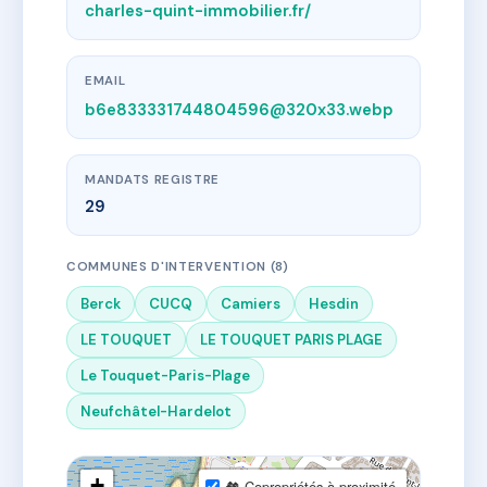
charles-quint-immobilier.fr/
EMAIL
b6e833331744804596@320x33.webp
MANDATS REGISTRE
29
COMMUNES D'INTERVENTION (8)
Berck
CUCQ
Camiers
Hesdin
LE TOUQUET
LE TOUQUET PARIS PLAGE
Le Touquet-Paris-Plage
Neufchâtel-Hardelot
+
🏘 Copropriétés à proximité