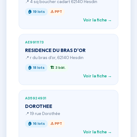
📍 4 sq boucher cadart 62140 Hesdin
🏠 19 lots
⚠ PPT
Voir la fiche →
AE9911173
RESIDENCE DU BRAS D'OR
📍 r du bras d'or, 62140 Hesdin
🏠 18 lots
🏗 3 bât.
Voir la fiche →
AD5924931
DOROTHEE
📍 19 rue Dorothée
🏠 16 lots
⚠ PPT
Voir la fiche →