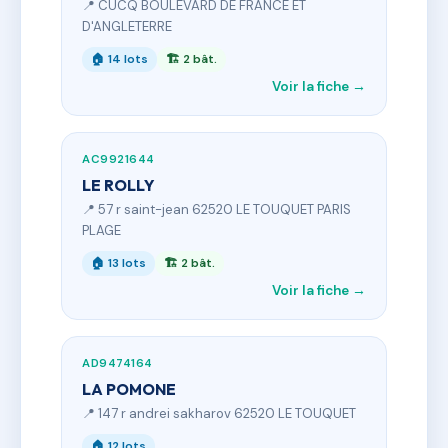
📍 CUCQ BOULEVARD DE FRANCE ET
D'ANGLETERRE
🏠 14 lots
🏗 2 bât.
Voir la fiche →
AC9921644
LE ROLLY
📍 57 r saint-jean 62520 LE TOUQUET PARIS
PLAGE
🏠 13 lots
🏗 2 bât.
Voir la fiche →
AD9474164
LA POMONE
📍 147 r andrei sakharov 62520 LE TOUQUET
🏠 12 lots