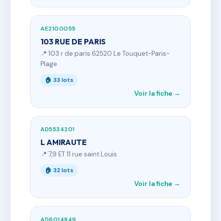
AE2100055
103 RUE DE PARIS
📍 103 r de paris 62520 Le Touquet-Paris-
Plage
🏠 33 lots
Voir la fiche →
AD5534201
L AMIRAUTE
📍 7,9 ET 11 rue saint Louis
🏠 32 lots
Voir la fiche →
AD6014849