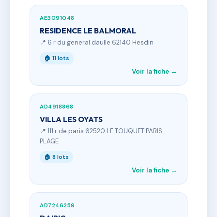
AE3091048
RESIDENCE LE BALMORAL
📍 6 r du general daulle 62140 Hesdin
🏠 11 lots
Voir la fiche →
AD4918868
VILLA LES OYATS
📍 111 r de paris 62520 LE TOUQUET PARIS
PLAGE
🏠 8 lots
Voir la fiche →
AD7246259