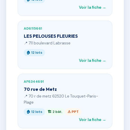
Voir la fiche →
AD6115661
LES PELOUSES FLEURIES
📍 711 boulevard Labrasse
🏠 12 lots
Voir la fiche →
AF6344691
70 rue de Metz
📍 70 r de metz 62520 Le Touquet-Paris-
Plage
🏠 12 lots
🏗 2 bât.
⚠ PPT
Voir la fiche →