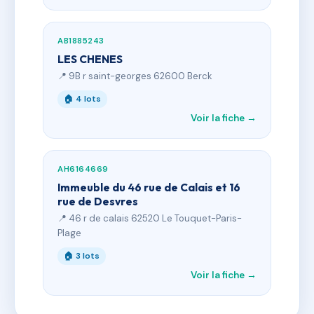
AB1885243
LES CHENES
📍 9B r saint-georges 62600 Berck
🏠 4 lots
Voir la fiche →
AH6164669
Immeuble du 46 rue de Calais et 16
rue de Desvres
📍 46 r de calais 62520 Le Touquet-Paris-
Plage
🏠 3 lots
Voir la fiche →