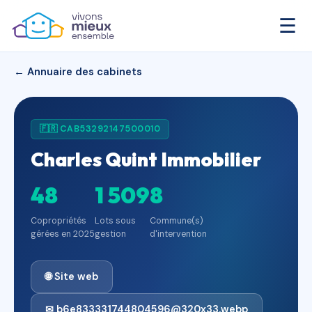
☰
← Annuaire des cabinets
🇫🇷 CAB53292147500010
Charles Quint Immobilier
48
1 509
8
Copropriétés
Lots sous
Commune(s)
gérées en 2025
gestion
d'intervention
🌐 Site web
✉ b6e833331744804596@320x33.webp