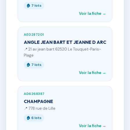
🏠 7 lots
Voir la fiche →
AE0287201
ANGLE JEAN BART ET JEANNE D ARC
📍 21 av jean bart 62520 Le Touquet-Paris-
Plage
🏠 7 lots
Voir la fiche →
AD6268387
CHAMPAGNE
📍 778 rue de Lille
🏠 6 lots
Voir la fiche →