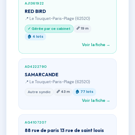
AJ1361922
RED BIRD
📍 Le Touquet-Paris-Plage (62520)
📏 19 m
✓ Gérée par ce cabinet
🏠 4 lots
Voir la fiche →
AD4222790
SAMARCANDE
📍 Le Touquet-Paris-Plage (62520)
📏 43 m
🏠 77 lots
Autre syndic
Voir la fiche →
AG4107207
88 rue de paris 13 rue de saint louis