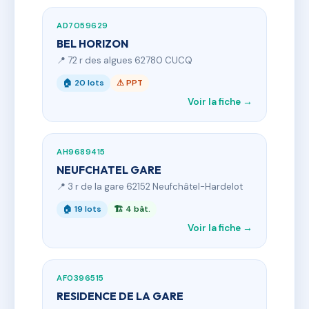
AD7059629
BEL HORIZON
📍 72 r des algues 62780 CUCQ
🏠 20 lots
⚠ PPT
Voir la fiche →
AH9689415
NEUFCHATEL GARE
📍 3 r de la gare 62152 Neufchâtel-Hardelot
🏠 19 lots
🏗 4 bât.
Voir la fiche →
AF0396515
RESIDENCE DE LA GARE