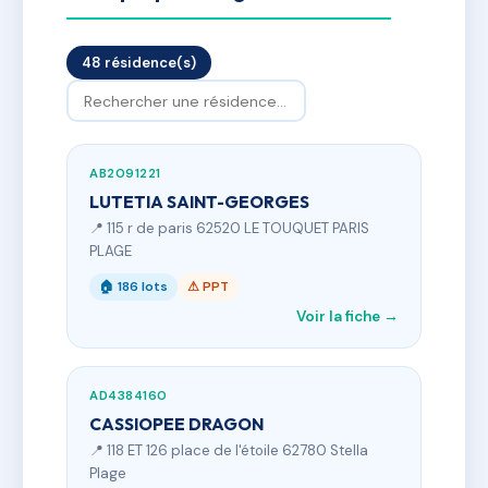
48 résidence(s)
AB2091221
LUTETIA SAINT-GEORGES
📍 115 r de paris 62520 LE TOUQUET PARIS
PLAGE
🏠 186 lots
⚠ PPT
Voir la fiche →
AD4384160
CASSIOPEE DRAGON
📍 118 ET 126 place de l'étoile 62780 Stella
Plage