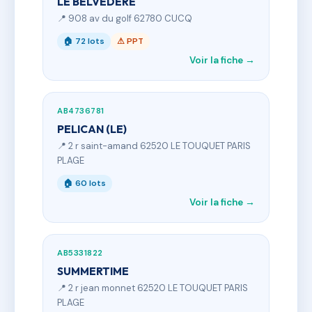
LE BELVEDERE
📍 908 av du golf 62780 CUCQ
🏠 72 lots
⚠ PPT
Voir la fiche →
AB4736781
PELICAN (LE)
📍 2 r saint-amand 62520 LE TOUQUET PARIS
PLAGE
🏠 60 lots
Voir la fiche →
AB5331822
SUMMERTIME
📍 2 r jean monnet 62520 LE TOUQUET PARIS
PLAGE