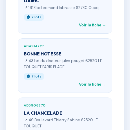
DAIRIC
📍 1918 bd edmond labrasse 62780 Cucq
🏠 7 lots
Voir la fiche →
AD4914727
BONNE HOTESSE
📍 43 bd du docteur jules pouget 62520 LE
TOUQUET PARIS PLAGE
🏠 7 lots
Voir la fiche →
AD5906870
LA CHANCELADE
📍 49 Boulevard Thierry Sabine 62520 LE
TOUQUET