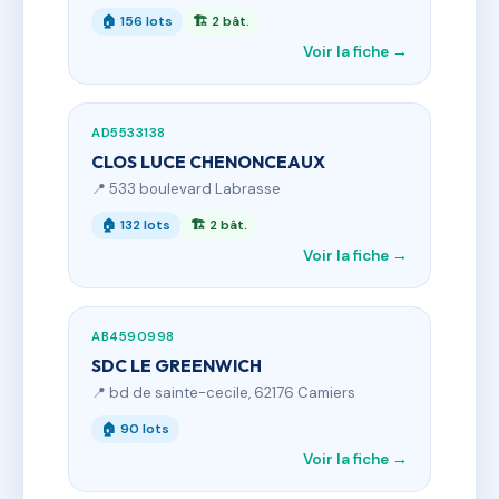
🏠 156 lots
🏗 2 bât.
Voir la fiche →
AD5533138
CLOS LUCE CHENONCEAUX
📍 533 boulevard Labrasse
🏠 132 lots
🏗 2 bât.
Voir la fiche →
AB4590998
SDC LE GREENWICH
📍 bd de sainte-cecile, 62176 Camiers
🏠 90 lots
Voir la fiche →