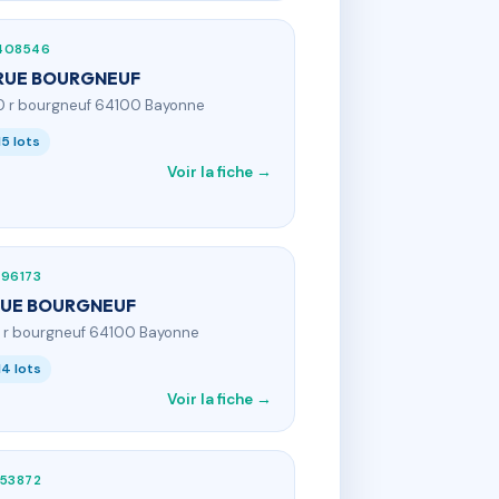
408546
RUE BOURGNEUF
0 r bourgneuf 64100 Bayonne
15 lots
Voir la fiche →
196173
RUE BOURGNEUF
4 r bourgneuf 64100 Bayonne
14 lots
Voir la fiche →
253872