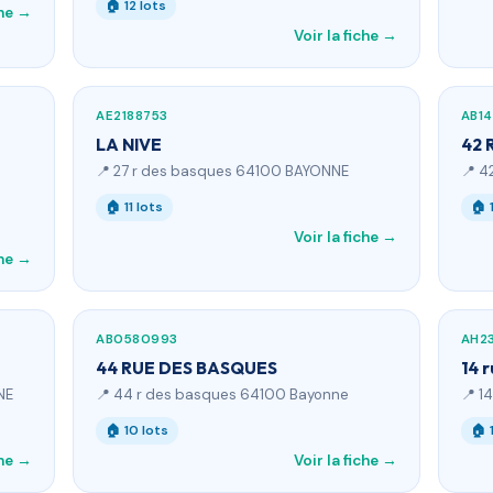
🏠 12 lots
che →
Voir la fiche →
AE2188753
AB1
LA NIVE
42 
📍 27 r des basques 64100 BAYONNE
📍 4
🏠 11 lots
🏠 
Voir la fiche →
che →
AB0580993
AH2
44 RUE DES BASQUES
14 
NE
📍 44 r des basques 64100 Bayonne
📍 1
🏠 10 lots
🏠 
che →
Voir la fiche →