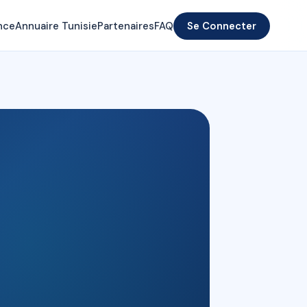
nce
Annuaire Tunisie
Partenaires
FAQ
Se Connecter