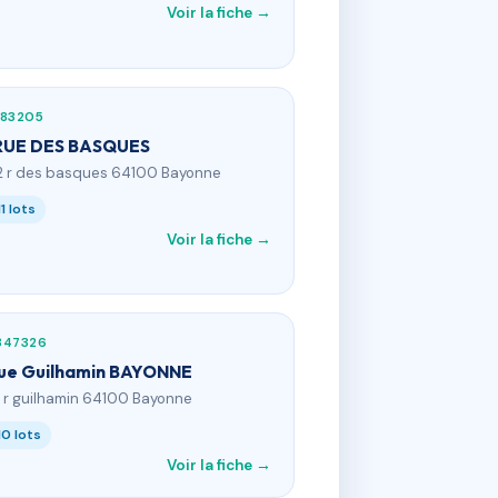
Voir la fiche →
483205
RUE DES BASQUES
2 r des basques 64100 Bayonne
11 lots
Voir la fiche →
347326
rue Guilhamin BAYONNE
4 r guilhamin 64100 Bayonne
10 lots
Voir la fiche →