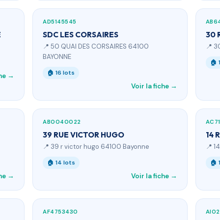
AD5145545
AB6
E
SDC LES CORSAIRES
30 
📍 50 QUAI DES CORSAIRES 64100
📍 3
BAYONNE
🏠 
🏠 16 lots
che →
Voir la fiche →
AB0040022
AC7
39 RUE VICTOR HUGO
14 
📍 39 r victor hugo 64100 Bayonne
📍 1
🏠 14 lots
🏠 
che →
Voir la fiche →
AF4753430
AI0