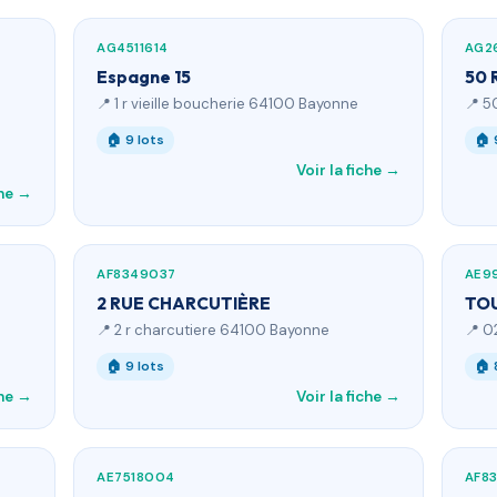
AG4511614
AG2
Espagne 15
50 
📍 1 r vieille boucherie 64100 Bayonne
📍 5
🏠 9 lots
🏠 
Voir la fiche →
che →
AF8349037
AE9
2 RUE CHARCUTIÈRE
TOU
📍 2 r charcutiere 64100 Bayonne
📍 0
🏠 9 lots
🏠 
che →
Voir la fiche →
AE7518004
AF8