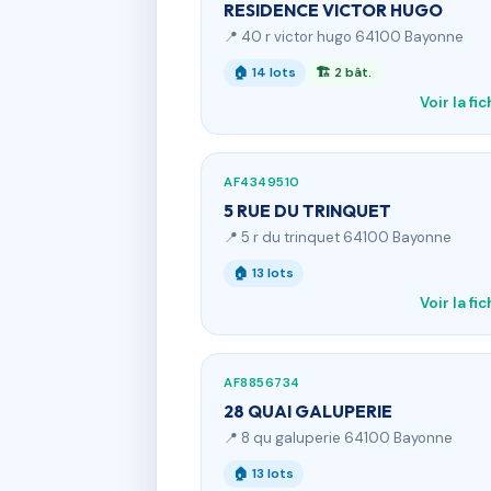
RESIDENCE VICTOR HUGO
📍 40 r victor hugo 64100 Bayonne
🏠 14 lots
🏗 2 bât.
Voir la fi
AF4349510
5 RUE DU TRINQUET
📍 5 r du trinquet 64100 Bayonne
🏠 13 lots
Voir la fi
AF8856734
28 QUAI GALUPERIE
📍 8 qu galuperie 64100 Bayonne
🏠 13 lots