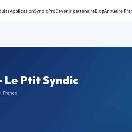
duits
Application
SyndicPro
Devenir partenaire
Blog
Annuaire Fra
 Le Ptit Syndic
, France