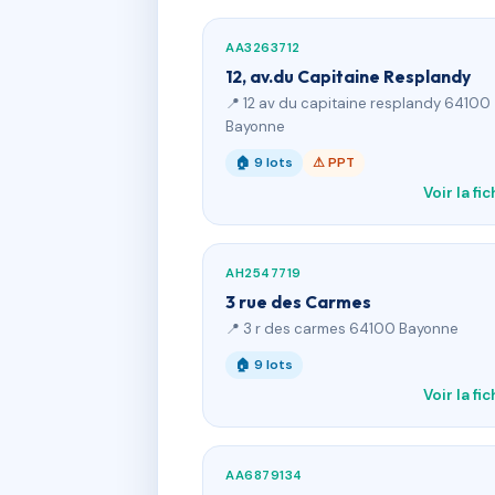
AA3263712
12, av.du Capitaine Resplandy
📍 12 av du capitaine resplandy 64100
Bayonne
🏠 9 lots
⚠ PPT
Voir la fi
AH2547719
3 rue des Carmes
📍 3 r des carmes 64100 Bayonne
🏠 9 lots
Voir la fi
AA6879134