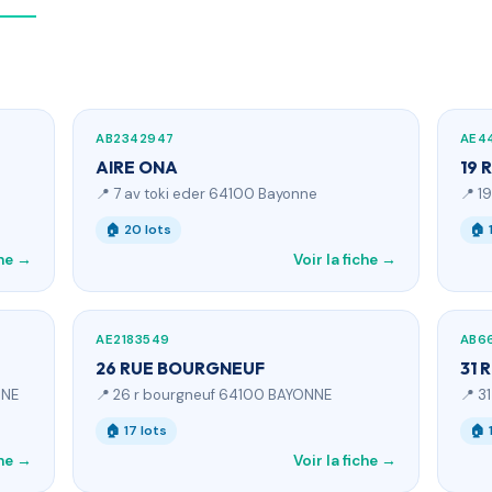
AB2342947
AE4
AIRE ONA
19 
📍 7 av toki eder 64100 Bayonne
📍 1
🏠 20 lots
🏠 
che →
Voir la fiche →
AE2183549
AB6
26 RUE BOURGNEUF
31 
NNE
📍 26 r bourgneuf 64100 BAYONNE
📍 3
🏠 17 lots
🏠 
che →
Voir la fiche →