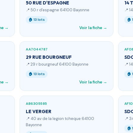
50 RUE D'ESPAGNE
14 
📍 50 r d'espagne 64100 Bayonne
📍 1
🏠 13 lots
🏠 
che →
Voir la fiche →
AA7044787
AF0
29 RUE BOURGNEUF
SD
📍 29 r bourgneuf 64100 Bayonne
📍 1
🏠 13 lots
🏠 
che →
Voir la fiche →
AB6305585
AF10
LE VERGER
SDC
📍 40 av de la legion tcheque 64100
📍 3
Bayonne
🏠 