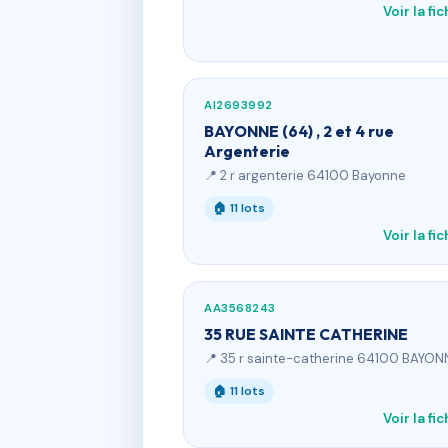
Voir la fi
AI2693992
BAYONNE (64) , 2 et 4 rue
Argenterie
📍 2 r argenterie 64100 Bayonne
🏠 11 lots
Voir la fi
AA3568243
35 RUE SAINTE CATHERINE
📍 35 r sainte-catherine 64100 BAYON
🏠 11 lots
Voir la fi