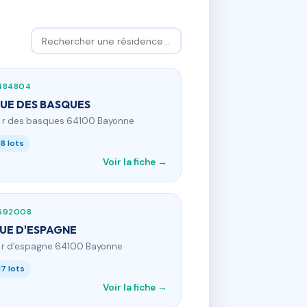
484804
RUE DES BASQUES
9 r des basques 64100 Bayonne
18 lots
Voir la fiche →
692008
RUE D'ESPAGNE
1 r d'espagne 64100 Bayonne
17 lots
Voir la fiche →