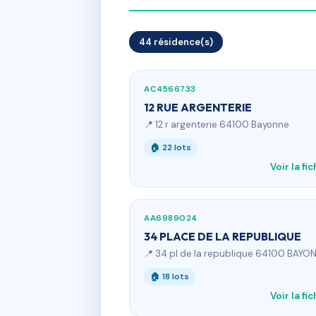
44 résidence(s)
AC4566733
12 RUE ARGENTERIE
📍 12 r argenterie 64100 Bayonne
🏠 22 lots
Voir la fi
AA6989024
34 PLACE DE LA REPUBLIQUE
📍 34 pl de la republique 64100 BAYO
🏠 18 lots
Voir la fi