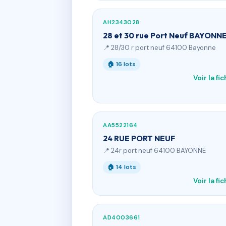
AH2343028
28 et 30 rue Port Neuf BAYONN
📍 28/30 r port neuf 64100 Bayonne
🏠 16 lots
Voir la fi
AA5522164
24 RUE PORT NEUF
📍 24r port neuf 64100 BAYONNE
🏠 14 lots
Voir la fi
AD4003661