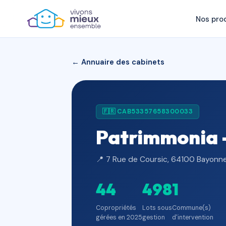
Nos pro
← Annuaire des cabinets
🇫🇷 CAB53357658300033
Patrimmonia -
📍 7 Rue de Coursic, 64100 Bayonne
44
498
1
Copropriétés
Lots sous
Commune(s)
gérées en 2025
gestion
d'intervention