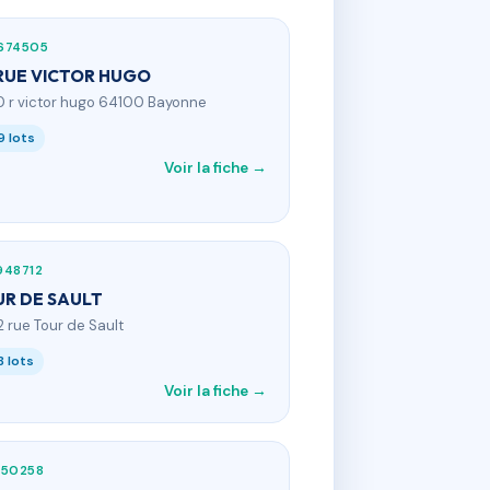
674505
RUE VICTOR HUGO
0 r victor hugo 64100 Bayonne
9 lots
Voir la fiche →
948712
R DE SAULT
2 rue Tour de Sault
8 lots
Voir la fiche →
350258