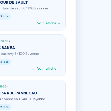
TOUR DE SAULT
4 r tour de sault 64100 Bayonne
13 lots
Voir la fiche →
862987
C BAKEA
4 pas levy 64100 Bayonne
13 lots
Voir la fiche →
18324
 34 RUE PANNECAU
4 r pannecau 64100 Bayonne
12 lots