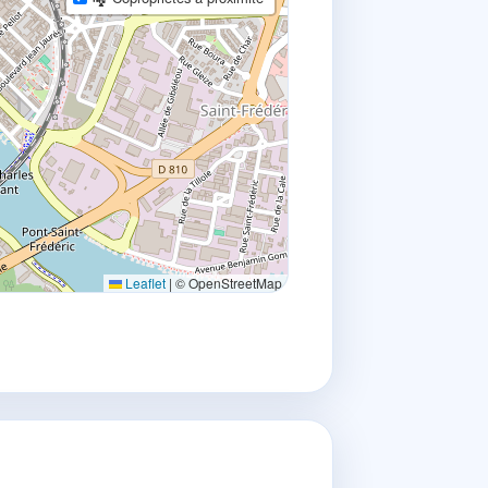
Leaflet
|
© OpenStreetMap