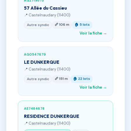
AG2719573
57 Allée du Cassieu
📍 Castelnaudary (11400)
📏 106 m
🏠 5 lots
Autre syndic
Voir la fiche →
AG0547679
LE DUNKERQUE
📍 Castelnaudary (11400)
📏 151 m
🏠 22 lots
Autre syndic
Voir la fiche →
AE7484678
RESIDENCE DUNKERQUE
📍 Castelnaudary (11400)