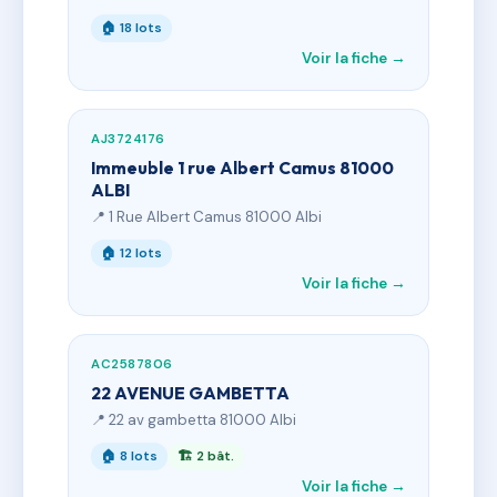
🏠 18 lots
Voir la fiche →
AJ3724176
Immeuble 1 rue Albert Camus 81000
ALBI
📍 1 Rue Albert Camus 81000 Albi
🏠 12 lots
Voir la fiche →
AC2587806
22 AVENUE GAMBETTA
📍 22 av gambetta 81000 Albi
🏠 8 lots
🏗 2 bât.
Voir la fiche →