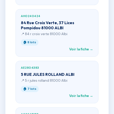
AH0240424
84 Rue Croix Verte, 37 Lices
Pompidou 81000 ALBI
📍 84 r croix verte 81000 Albi
🏠 8 lots
Voir la fiche →
AE2804383
5 RUE JULES ROLLAND ALBI
📍 5 r jules rolland 81000 Albi
🏠 7 lots
Voir la fiche →