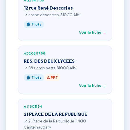
AG2645158
12 rue René Descartes
📍 r rene descartes, 81000 Albi
🏠 7 lots
Voir la fiche →
AD2039766
RES. DES DEUX LYCEES
📍 38 r croix verte 81000 Albi
🏠 7 lots
⚠ PPT
Voir la fiche →
AJ1601194
21 PLACE DE LA REPUBLIQUE
📍 21 Place de la République 11400
Castelnaudary