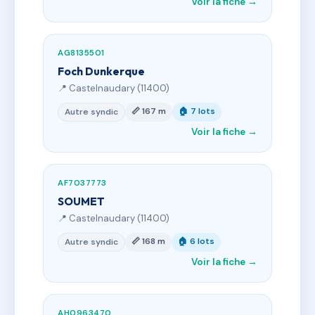
Voir la fiche →
AG8135501
Foch Dunkerque
📍 Castelnaudary (11400)
📏 167 m
🏠 7 lots
Autre syndic
Voir la fiche →
AF7037773
SOUMET
📍 Castelnaudary (11400)
📏 168 m
🏠 6 lots
Autre syndic
Voir la fiche →
AH0963470