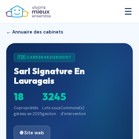
☰
← Annuaire des cabinets
🇫🇷 CAB53846212800017
Sarl Signature En
Lauragais
18
324
5
Copropriétés
Lots sous
Commune(s)
gérées en 2025
gestion
d'intervention
🌐 Site web