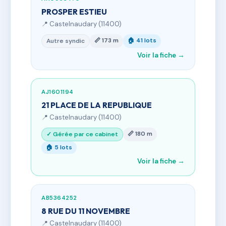
PROSPER ESTIEU
📍 Castelnaudary (11400)
📏 173 m
🏠 41 lots
Autre syndic
Voir la fiche →
AJ1601194
21 PLACE DE LA REPUBLIQUE
📍 Castelnaudary (11400)
📏 180 m
✓ Gérée par ce cabinet
🏠 5 lots
Voir la fiche →
AB5364252
8 RUE DU 11 NOVEMBRE
📍 Castelnaudary (11400)