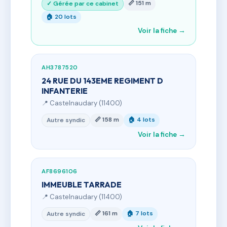
📏 151 m
✓ Gérée par ce cabinet
🏠 20 lots
Voir la fiche →
AH3787520
24 RUE DU 143EME REGIMENT D
INFANTERIE
📍 Castelnaudary (11400)
📏 158 m
🏠 4 lots
Autre syndic
Voir la fiche →
AF8696106
IMMEUBLE TARRADE
📍 Castelnaudary (11400)
📏 161 m
🏠 7 lots
Autre syndic