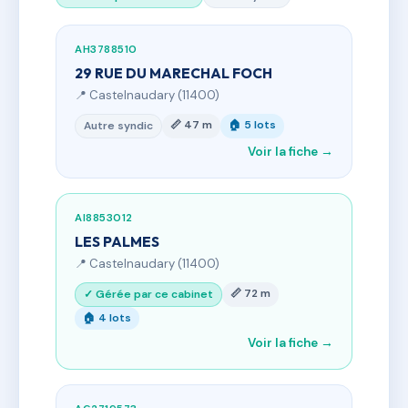
AH3788510
29 RUE DU MARECHAL FOCH
📍 Castelnaudary (11400)
📏 47 m
🏠 5 lots
Autre syndic
Voir la fiche →
AI8853012
LES PALMES
📍 Castelnaudary (11400)
📏 72 m
✓ Gérée par ce cabinet
🏠 4 lots
Voir la fiche →