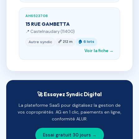
AH6523708
15 RUE GAMBETTA
📍 Castelnaudary (11400)
📏 212 m
🏠 6 lots
Autre syndic
Voir la fiche →
🚀 Essayez Syndic Digital
La plateforme SaaS pour digitalisez la gestion de
vos copropriétés. AG en 1 clic, paiements en ligne,
conformité ALUR.
Essai gratuit 30 jours →