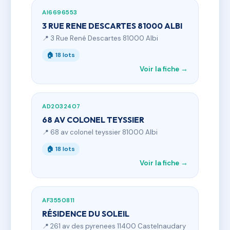
AI6696553
3 RUE RENE DESCARTES 81000 ALBI
📍 3 Rue René Descartes 81000 Albi
🏠 18 lots
Voir la fiche →
AD2032407
68 AV COLONEL TEYSSIER
📍 68 av colonel teyssier 81000 Albi
🏠 18 lots
Voir la fiche →
AF3550811
RÉSIDENCE DU SOLEIL
📍 261 av des pyrenees 11400 Castelnaudary