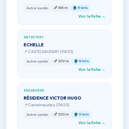
📏 189 m
🏠 11 lots
Autre syndic
Voir la fiche →
AB7237597
ECHELLE
📍 CASTELNAUDARY (11400)
📏 202 m
🏠 9 lots
Autre syndic
Voir la fiche →
AE8280539
RÉSIDENCE VICTOR HUGO
📍 Castelnaudary (11400)
📏 203 m
🏠 11 lots
Autre syndic
Voir la fiche →