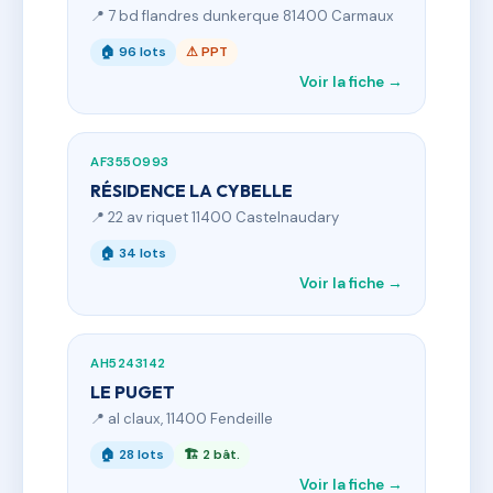
📍 7 bd flandres dunkerque 81400 Carmaux
🏠 96 lots
⚠ PPT
Voir la fiche →
AF3550993
RÉSIDENCE LA CYBELLE
📍 22 av riquet 11400 Castelnaudary
🏠 34 lots
Voir la fiche →
AH5243142
LE PUGET
📍 al claux, 11400 Fendeille
🏠 28 lots
🏗 2 bât.
Voir la fiche →