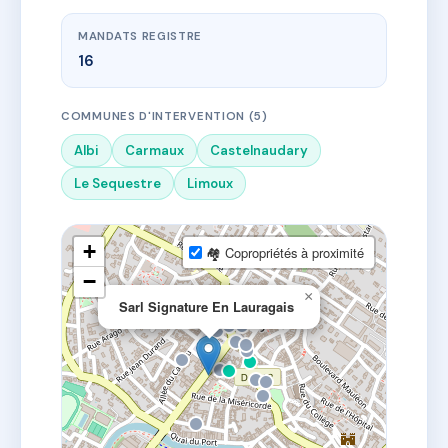
MANDATS REGISTRE
16
COMMUNES D'INTERVENTION (5)
Albi
Carmaux
Castelnaudary
Le Sequestre
Limoux
+
🏘 Copropriétés à proximité
−
×
Sarl Signature En Lauragais