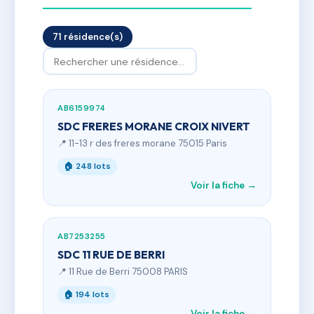
71 résidence(s)
AB6159974
SDC FRERES MORANE CROIX NIVERT
📍 11-13 r des freres morane 75015 Paris
🏠 248 lots
Voir la fiche →
AB7253255
SDC 11 RUE DE BERRI
📍 11 Rue de Berri 75008 PARIS
🏠 194 lots
Voir la fiche →