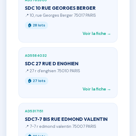
AD5763305
SDC 10 RUE GEORGES BERGER
📍 10, rue Georges Berger 75017 PARIS
🏠 28 lots
Voir la fiche →
AD5584032
SDC 27 RUE D ENGHIEN
📍 27 r d'enghien 75010 PARIS
🏠 27 lots
Voir la fiche →
AD5317151
SDC7-7 BIS RUE EDMOND VALENTIN
📍 7-7 r edmond valentin 75007 PARIS