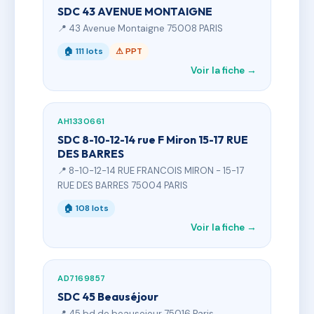
SDC 43 AVENUE MONTAIGNE
📍 43 Avenue Montaigne 75008 PARIS
🏠 111 lots
⚠ PPT
Voir la fiche →
AH1330661
SDC 8-10-12-14 rue F Miron 15-17 RUE
DES BARRES
📍 8-10-12-14 RUE FRANCOIS MIRON - 15-17
RUE DES BARRES 75004 PARIS
🏠 108 lots
Voir la fiche →
AD7169857
SDC 45 Beauséjour
📍 45 bd de beausejour 75016 Paris