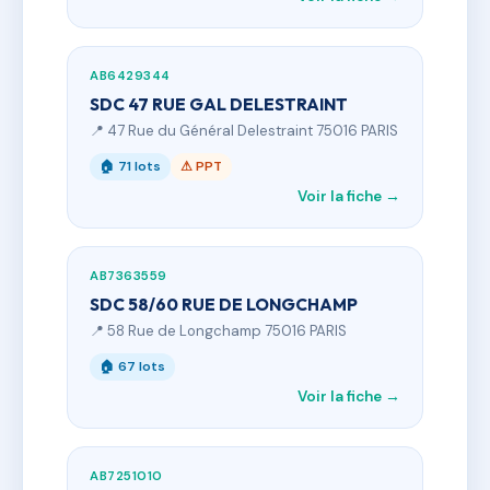
AB6429344
SDC 47 RUE GAL DELESTRAINT
📍 47 Rue du Général Delestraint 75016 PARIS
🏠 71 lots
⚠ PPT
Voir la fiche →
AB7363559
SDC 58/60 RUE DE LONGCHAMP
📍 58 Rue de Longchamp 75016 PARIS
🏠 67 lots
Voir la fiche →
AB7251010