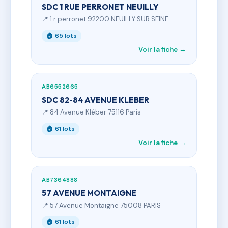
SDC 1 RUE PERRONET NEUILLY
📍 1 r perronet 92200 NEUILLY SUR SEINE
🏠 65 lots
Voir la fiche →
AB6552665
SDC 82-84 AVENUE KLEBER
📍 84 Avenue Kléber 75116 Paris
🏠 61 lots
Voir la fiche →
AB7364888
57 AVENUE MONTAIGNE
📍 57 Avenue Montaigne 75008 PARIS
🏠 61 lots