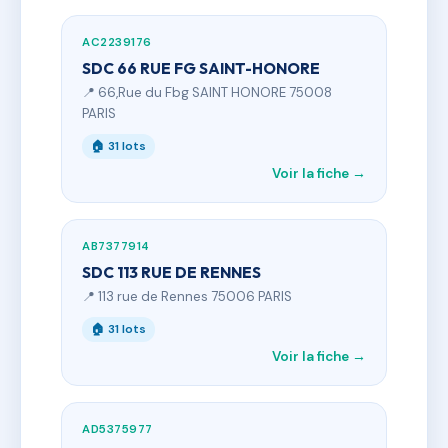
AC2239176
SDC 66 RUE FG SAINT-HONORE
📍 66,Rue du Fbg SAINT HONORE 75008
PARIS
🏠 31 lots
Voir la fiche →
AB7377914
SDC 113 RUE DE RENNES
📍 113 rue de Rennes 75006 PARIS
🏠 31 lots
Voir la fiche →
AD5375977