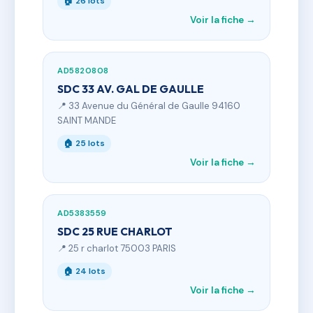
🏠 26 lots
Voir la fiche →
AD5820808
SDC 33 AV. GAL DE GAULLE
📍 33 Avenue du Général de Gaulle 94160
SAINT MANDE
🏠 25 lots
Voir la fiche →
AD5383559
SDC 25 RUE CHARLOT
📍 25 r charlot 75003 PARIS
🏠 24 lots
Voir la fiche →