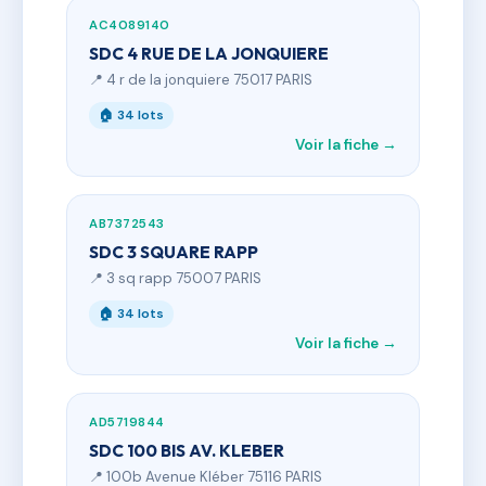
AC4089140
SDC 4 RUE DE LA JONQUIERE
📍 4 r de la jonquiere 75017 PARIS
🏠 34 lots
Voir la fiche →
AB7372543
SDC 3 SQUARE RAPP
📍 3 sq rapp 75007 PARIS
🏠 34 lots
Voir la fiche →
AD5719844
SDC 100 BIS AV. KLEBER
📍 100b Avenue Kléber 75116 PARIS