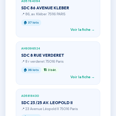
AD5764394
SDC 86 AVENUE KLEBER
📍 86, av. Kléber 75116 PARIS
🏠 37 lots
Voir la fiche →
AH9396524
SDC 8 RUE VERDERET
📍 8 r verderet 75016 Paris
🏠 36 lots
🏗 3 bât.
Voir la fiche →
AD5818430
SDC 23 /25 AV. LEOPOLD II
📍 23 Avenue Léopold II 75016 Paris