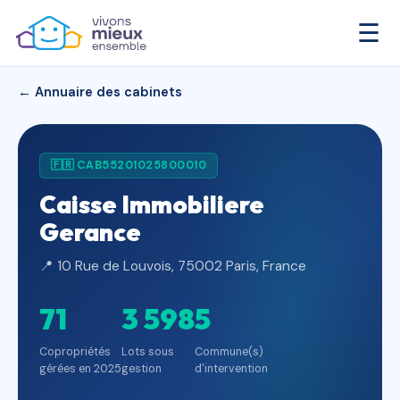
☰
← Annuaire des cabinets
🇫🇷 CAB55201025800010
Caisse Immobiliere
Gerance
📍 10 Rue de Louvois, 75002 Paris, France
71
3 598
5
Copropriétés
Lots sous
Commune(s)
gérées en 2025
gestion
d'intervention