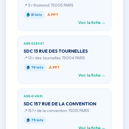
📍 5 r lhomond 75005 PARIS
🏠 81 lots
⚠ PPT
Voir la fiche →
AB6428437
SDC 13 RUE DES TOURNELLES
📍 13 r des tournelles 75004 PARIS
🏠 79 lots
⚠ PPT
Voir la fiche →
AB6414981
SDC 157 RUE DE LA CONVENTION
📍 157 r de la convention 75015 PARIS
🏠 75 lots
Voir la fiche →