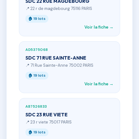
SDC 22 RUE MAGDEBOURG
📍 22 r de magdebourg 75116 PARIS
🏠 19 lots
Voir la fiche →
AD5375068
SDC 71 RUE SAINTE-ANNE
📍 71 Rue Sainte-Anne 75002 PARIS
🏠 19 lots
Voir la fiche →
AB7526833
SDC 23 RUE VIETE
📍 23 r viete 75017 PARIS
🏠 19 lots