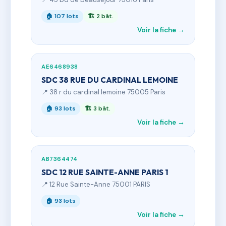
🏠 107 lots
🏗 2 bât.
Voir la fiche →
AE6468938
SDC 38 RUE DU CARDINAL LEMOINE
📍 38 r du cardinal lemoine 75005 Paris
🏠 93 lots
🏗 3 bât.
Voir la fiche →
AB7364474
SDC 12 RUE SAINTE-ANNE PARIS 1
📍 12 Rue Sainte-Anne 75001 PARIS
🏠 93 lots
Voir la fiche →