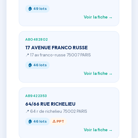
🏠 49 lots
Voir la fiche →
AB0482802
17 AVENUE FRANCO RUSSE
📍 17 av franco-russe 75007 PARIS
🏠 46 lots
Voir la fiche →
AB9422353
64/66 RUE RICHELIEU
📍 64 r de richelieu 75002 PARIS
🏠 46 lots
⚠ PPT
Voir la fiche →