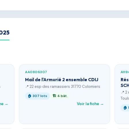
2025
AA0806307
AH9
Mail de l'Armurié 2 ensemble CDIJ
Rés
SC
s
📍 22 esp des ramassiers 31770 Colomiers
📍 2
🏠 307 lots
🏗 4 bât.
Toul
che →
Voir la fiche →
🏠 