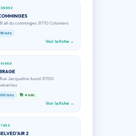
339992
 COMMINGES
7B all du comminges 31770 Colomiers
118 lots
Voir la fiche →
341469
BRAGE
 Rue Jacqueline Auriol 31700
ebarrieu
100 lots
🏗 4 bât.
Voir la fiche →
17654
BELVED'AIR 2