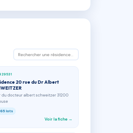
429531
idence 20 rue du Dr Albert
HWEITZER
 r du docteur albert schweitzer 31200
ouse
165 lots
Voir la fiche →