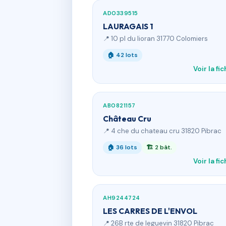
AD0339515
LAURAGAIS 1
📍 10 pl du lioran 31770 Colomiers
🏠 42 lots
Voir la fi
AB0821157
Château Cru
📍 4 che du chateau cru 31820 Pibrac
🏠 36 lots
🏗 2 bât.
Voir la fi
AH9244724
LES CARRES DE L'ENVOL
📍 26B rte de leguevin 31820 Pibrac