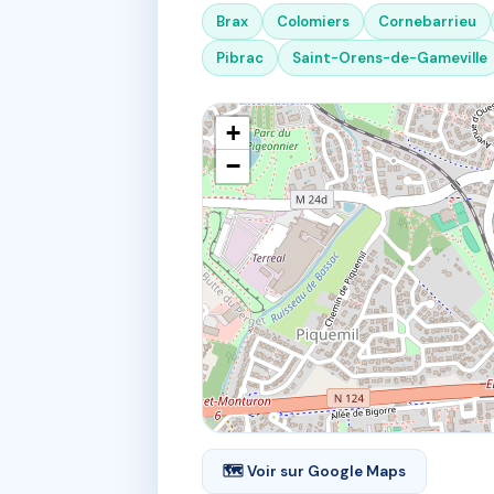
Brax
Colomiers
Cornebarrieu
Pibrac
Saint-Orens-de-Gameville
+
−
🗺 Voir sur Google Maps