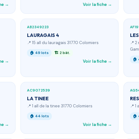
che →
Voir la fiche →
AB2349223
AF19
LAURAGAIS 4
LES
📍 15 all du lauragais 31770 Colomiers
📍 2
Game
🏠 49 lots
🏗 2 bât.
🏠 
che →
Voir la fiche →
AC9072539
AG5
LA TINEE
RES
📍 1 all de la tinee 31770 Colomiers
📍 1
🏠 44 lots
🏠 
che →
Voir la fiche →