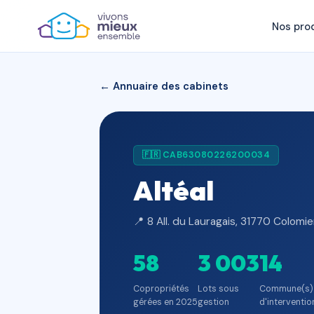
Nos pro
← Annuaire des cabinets
🇫🇷 CAB63080226200034
Altéal
📍 8 All. du Lauragais, 31770 Colomie
58
3 003
14
Copropriétés
Lots sous
Commune(s)
gérées en 2025
gestion
d'interventio