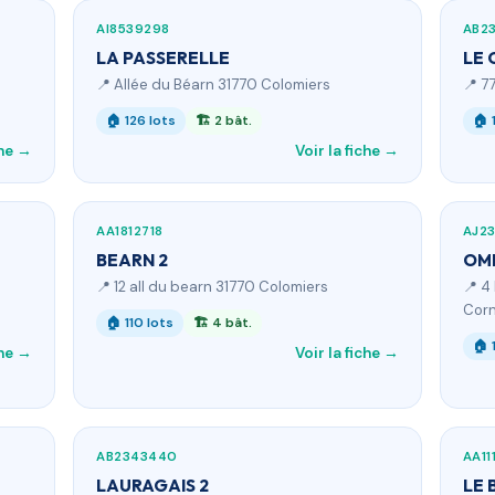
AI8539298
AB2
LA PASSERELLE
LE
📍 Allée du Béarn 31770 Colomiers
📍 7
🏠 126 lots
🏗 2 bât.
🏠 
che →
Voir la fiche →
AA1812718
AJ2
BEARN 2
OM
📍 12 all du bearn 31770 Colomiers
📍 4
Corn
🏠 110 lots
🏗 4 bât.
🏠 
che →
Voir la fiche →
AB2343440
AA11
LAURAGAIS 2
LE 