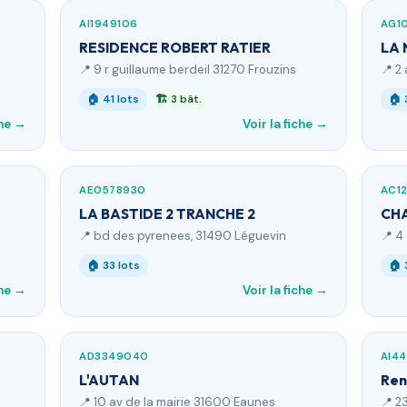
AI1949106
AG10
RESIDENCE ROBERT RATIER
LA 
📍 9 r guillaume berdeil 31270 Frouzins
📍 2 
🏠 41 lots
🏗 3 bât.
🏠 
che →
Voir la fiche →
AE0578930
AC1
LA BASTIDE 2 TRANCHE 2
CH
📍 bd des pyrenees, 31490 Léguevin
📍 4
🏠 33 lots
🏠 
che →
Voir la fiche →
AD3349040
AI44
L'AUTAN
Ren
📍 10 av de la mairie 31600 Eaunes
📍 2