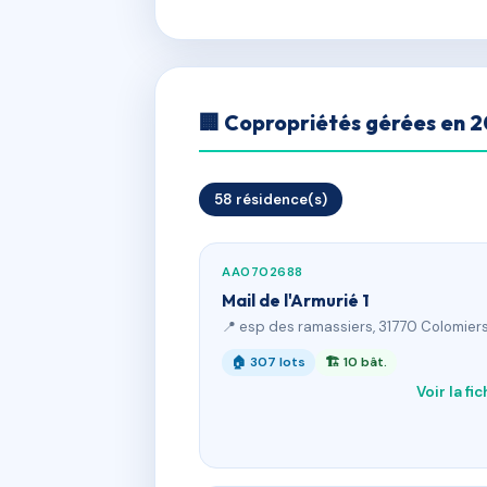
🏢 Copropriétés gérées en 
58 résidence(s)
AA0702688
Mail de l'Armurié 1
📍 esp des ramassiers, 31770 Colomier
🏠 307 lots
🏗 10 bât.
Voir la fi