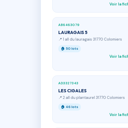
Voir la fi
AB6463079
LAURAGAIS 5
📍 1 all du lauragais 31770 Colomiers
🏠 50 lots
Voir la fi
AD3327343
LES CIGALES
📍 2 all du plantaurel 31770 Colomiers
🏠 46 lots
Voir la fi