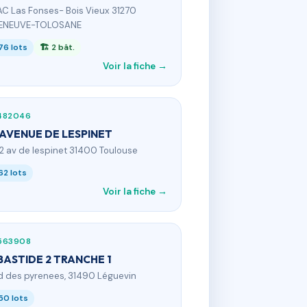
AC Las Fonses- Bois Vieux 31270
LENEUVE-TOLOSANE
76 lots
🏗 2 bât.
Voir la fiche →
482046
 AVENUE DE LESPINET
52 av de lespinet 31400 Toulouse
62 lots
Voir la fiche →
563908
BASTIDE 2 TRANCHE 1
d des pyrenees, 31490 Léguevin
50 lots