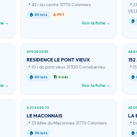
📍 42 r du centre 31770 Colomiers
📍 Z
VIL
🏠 85 lots
⚠ PPT
🏠 
che →
Voir la fiche →
AF9260555
AB6
RESIDENCE LE PONT VIEUX
152
📍 10 r du pont vieux 31700 Cornebarrieu
📍 1
🏠 65 lots
🏗 6 bât.
🏠 
che →
Voir la fiche →
AJ0349670
AE0
LE MACONNAIS
LA 
📍 23 Allée du Maconnais 31770 Colomiers
📍 b
🏠 56 lots
🏠 