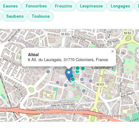
Eaunes
Fonsorbes
Frouzins
Lespinasse
Longages
Saubens
Toulouse
×
Altéal
8 All. du Lauragais, 31770 Colomiers, France