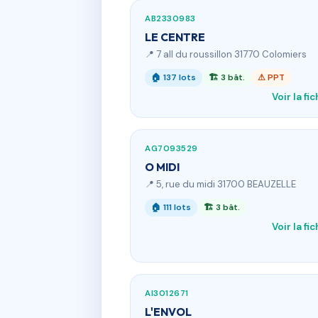
AB2330983
LE CENTRE
📍 7 all du roussillon 31770 Colomiers
🏠 137 lots
🏗 3 bât.
⚠ PPT
Voir la fi
AG7093529
O MIDI
📍 5, rue du midi 31700 BEAUZELLE
🏠 111 lots
🏗 3 bât.
Voir la fi
AI3012671
L'ENVOL