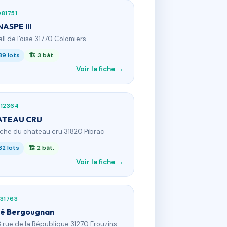
81751
NASPE III
all de l'oise 31770 Colomiers
39 lots
🏗 3 bât.
Voir la fiche →
212364
ATEAU CRU
 che du chateau cru 31820 Pibrac
32 lots
🏗 2 bât.
Voir la fiche →
31763
é Bergougnan
3 rue de la République 31270 Frouzins