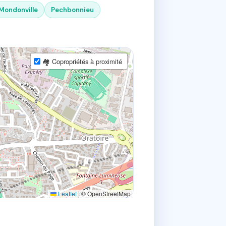
Mondonville
Pechbonnieu
🏘 Copropriétés à proximité
Leaflet
|
© OpenStreetMap