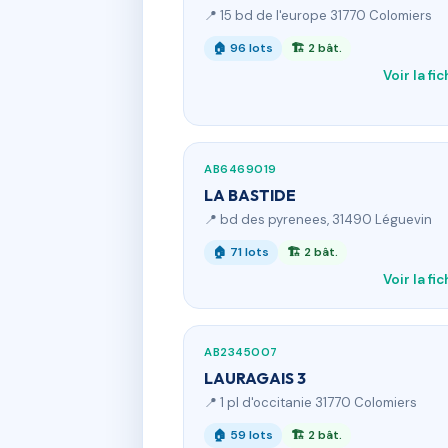
📍 15 bd de l'europe 31770 Colomiers
🏠 96 lots
🏗 2 bât.
Voir la fi
AB6469019
LA BASTIDE
📍 bd des pyrenees, 31490 Léguevin
🏠 71 lots
🏗 2 bât.
Voir la fi
AB2345007
LAURAGAIS 3
📍 1 pl d'occitanie 31770 Colomiers
🏠 59 lots
🏗 2 bât.