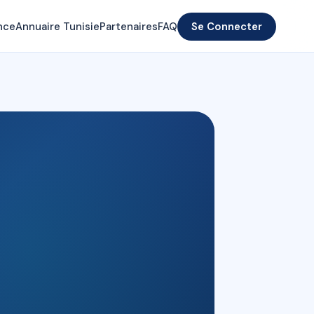
nce
Annuaire Tunisie
Partenaires
FAQ
Se Connecter