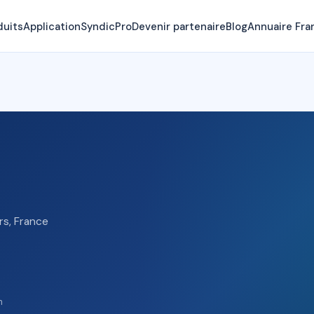
duits
Application
SyndicPro
Devenir partenaire
Blog
Annuaire Fra
rs, France
n