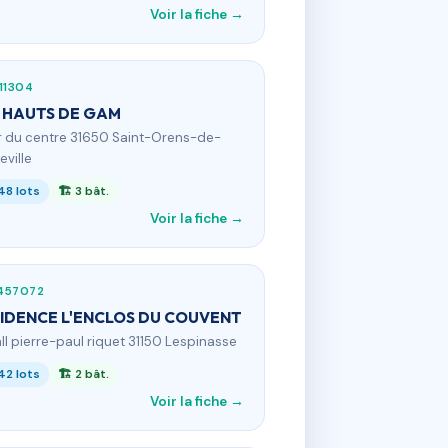
Voir la fiche →
11304
 HAUTS DE GAM
 r du centre 31650 Saint-Orens-de-
ville
48 lots
🏗 3 bât.
Voir la fiche →
457072
IDENCE L'ENCLOS DU COUVENT
 all pierre-paul riquet 31150 Lespinasse
42 lots
🏗 2 bât.
Voir la fiche →