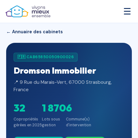
☰
← Annuaire des cabinets
🇫🇷 CAB65850050900026
Dromson Immobilier
📍 9 Rue du Marais-Vert, 67000 Strasbourg,
France
32
1 870
6
Copropriétés
Lots sous
Commune(s)
gérées en 2025
gestion
d'intervention