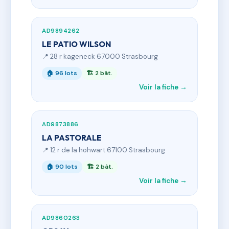
AD9894262
LE PATIO WILSON
📍 28 r kageneck 67000 Strasbourg
🏠 96 lots
🏗 2 bât.
Voir la fiche →
AD9873886
LA PASTORALE
📍 12 r de la hohwart 67100 Strasbourg
🏠 90 lots
🏗 2 bât.
Voir la fiche →
AD9860263