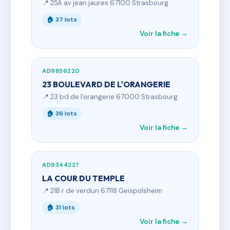
📍 25A av jean jaures 67100 Strasbourg
🏠 37 lots
Voir la fiche →
AD9856220
23 BOULEVARD DE L'ORANGERIE
📍 23 bd de l'orangerie 67000 Strasbourg
🏠 36 lots
Voir la fiche →
AD9344227
LA COUR DU TEMPLE
📍 21B r de verdun 67118 Geispolsheim
🏠 31 lots
Voir la fiche →