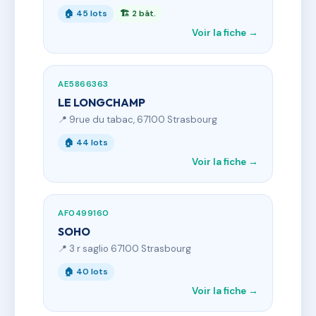
🏠 45 lots
🏗 2 bât.
Voir la fiche →
AE5866363
LE LONGCHAMP
📍 9rue du tabac, 67100 Strasbourg
🏠 44 lots
Voir la fiche →
AF0499160
SOHO
📍 3 r saglio 67100 Strasbourg
🏠 40 lots
Voir la fiche →