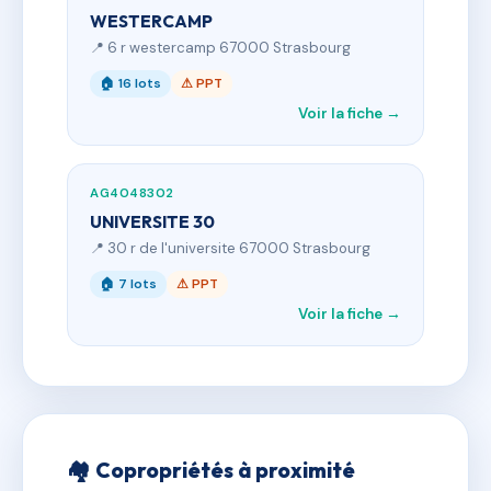
WESTERCAMP
📍 6 r westercamp 67000 Strasbourg
🏠 16 lots
⚠ PPT
Voir la fiche →
AG4048302
UNIVERSITE 30
📍 30 r de l'universite 67000 Strasbourg
🏠 7 lots
⚠ PPT
Voir la fiche →
🏘 Copropriétés à proximité