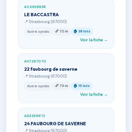
AC4638938
LE BACCASTRA
📍 Strasbourg (67000)
📏 72 m
🏠 38 lots
Autre syndic
Voir la fiche →
AH7297070
22 faubourg de saverne
📍 Strasbourg (67000)
📏 73 m
🏠 15 lots
Autre syndic
Voir la fiche →
AD3289972
24 FAUBOURG DE SAVERNE
📍 Strasbourg (67000)