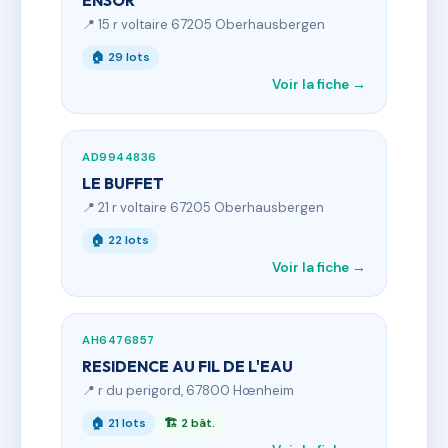
ENSOR
📍 15 r voltaire 67205 Oberhausbergen
🏠 29 lots
Voir la fiche →
AD9944836
LE BUFFET
📍 21 r voltaire 67205 Oberhausbergen
🏠 22 lots
Voir la fiche →
AH6476857
RESIDENCE AU FIL DE L'EAU
📍 r du perigord, 67800 Hœnheim
🏠 21 lots
🏗 2 bât.