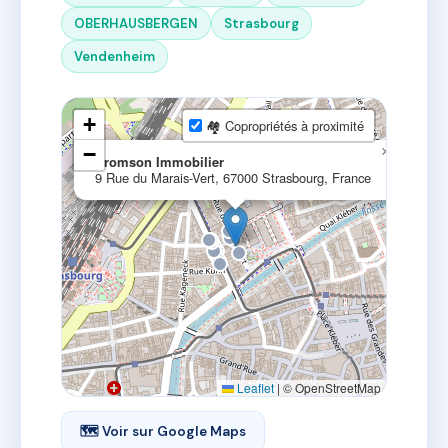
OBERHAUSBERGEN
Strasbourg
Vendenheim
+
🏘 Copropriétés à proximité
−
×
Dromson Immobilier
9 Rue du Marais-Vert, 67000 Strasbourg, France
Leaflet
|
© OpenStreetMap
🗺 Voir sur Google Maps