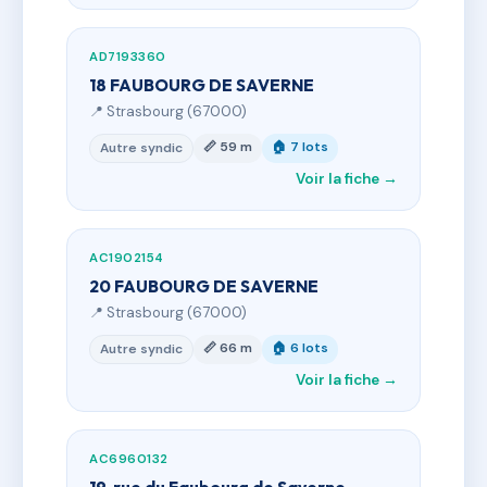
AD7193360
18 FAUBOURG DE SAVERNE
📍 Strasbourg (67000)
📏 59 m
🏠 7 lots
Autre syndic
Voir la fiche →
AC1902154
20 FAUBOURG DE SAVERNE
📍 Strasbourg (67000)
📏 66 m
🏠 6 lots
Autre syndic
Voir la fiche →
AC6960132