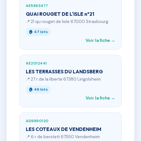
AE5863477
QUAI ROUGET DE L'ISLE n°21
📍 21 qu rouget de lisle 67000 Strasbourg
🏠 47 lots
Voir la fiche →
AE2012441
LES TERRASSES DU LANDSBERG
📍 27 r de la liberte 67380 Lingolsheim
🏠 46 lots
Voir la fiche →
AD9890120
LES COTEAUX DE VENDENHEIM
📍 6 r de berstett 67550 Vendenheim