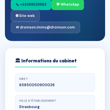
📞 +33388528883
💬 WhatsApp
🌐 Site web
✉ dromson.immo@dromson.com
🏛
Informations du cabinet
SIRET
65850050900026
VILLE D'ÉTABLISSEMENT
Strasbourg