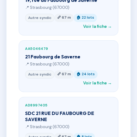
19, rue du Faubourg de Saverne
📍 Strasbourg (67000)
📏 67 m
🏠 22 lots
Autre syndic
Voir la fiche →
AA5046479
21 Faubourg de Saverne
📍 Strasbourg (67000)
📏 67 m
🏠 24 lots
Autre syndic
Voir la fiche →
AD8997405
SDC 21 RUE DU FAUBOURG DE
SAVERNE
📍 Strasbourg (67000)
📏 67 m
🏠 8 lots