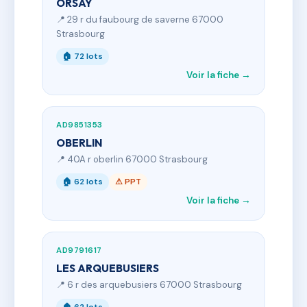
ORSAY
📍 29 r du faubourg de saverne 67000
Strasbourg
🏠 72 lots
Voir la fiche →
AD9851353
OBERLIN
📍 40A r oberlin 67000 Strasbourg
🏠 62 lots
⚠ PPT
Voir la fiche →
AD9791617
LES ARQUEBUSIERS
📍 6 r des arquebusiers 67000 Strasbourg