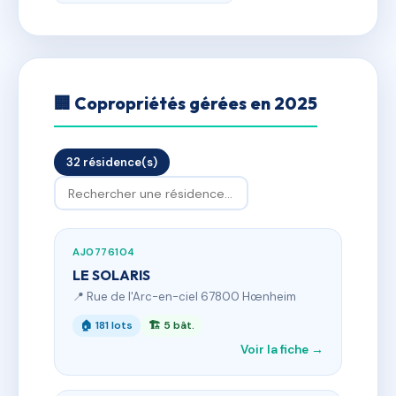
🏢 Copropriétés gérées en 2025
32 résidence(s)
AJ0776104
LE SOLARIS
📍 Rue de l'Arc-en-ciel 67800 Hœnheim
🏠 181 lots
🏗 5 bât.
Voir la fiche →