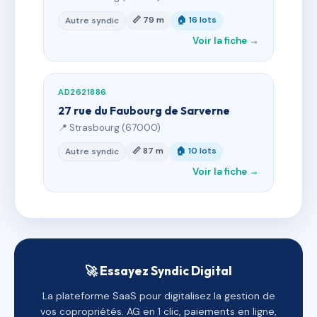
📏 79 m
🏠 16 lots
Autre syndic
Voir la fiche →
AD2621886
27 rue du Faubourg de Sarverne
📍 Strasbourg (67000)
📏 87 m
🏠 10 lots
Autre syndic
Voir la fiche →
🚀 Essayez Syndic Digital
La plateforme SaaS pour digitalisez la gestion de
vos copropriétés. AG en 1 clic, paiements en ligne,