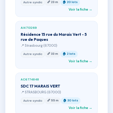
📏 23 m
🏠 20 lots
Autre syndic
Voir la fiche →
AI4713269
Résidence 15 rue du Marais Vert - 5
rue de Paques
📍 Strasbourg (67000)
📏 33 m
🏠 2 lots
Autre syndic
Voir la fiche →
AC6774848
SDC 17 MARAIS VERT
📍 STRASBOURG (67000)
📏 55 m
🏠 30 lots
Autre syndic
Voir la fiche →