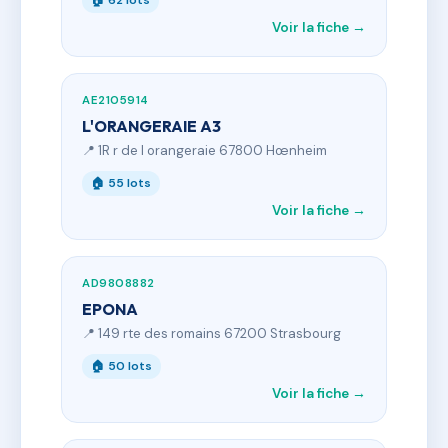
🏠 62 lots
Voir la fiche →
AE2105914
L'ORANGERAIE A3
📍 1R r de l orangeraie 67800 Hœnheim
🏠 55 lots
Voir la fiche →
AD9808882
EPONA
📍 149 rte des romains 67200 Strasbourg
🏠 50 lots
Voir la fiche →