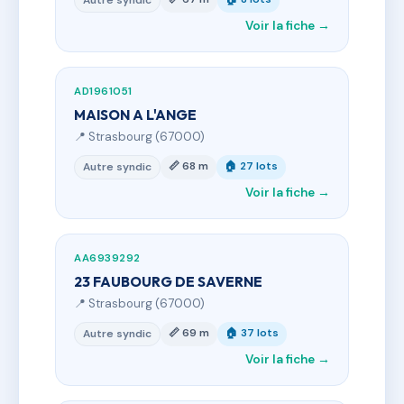
Autre syndic
Voir la fiche →
AD1961051
MAISON A L'ANGE
📍 Strasbourg (67000)
📏 68 m
🏠 27 lots
Autre syndic
Voir la fiche →
AA6939292
23 FAUBOURG DE SAVERNE
📍 Strasbourg (67000)
📏 69 m
🏠 37 lots
Autre syndic
Voir la fiche →