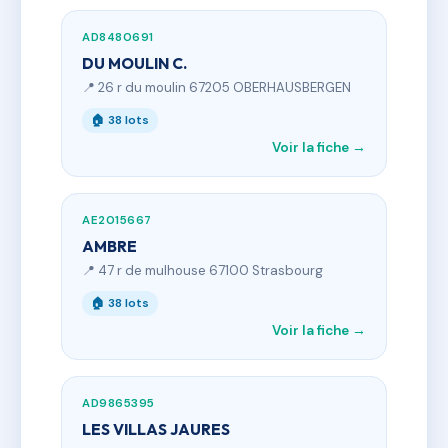
AD8480691
DU MOULIN C.
📍 26 r du moulin 67205 OBERHAUSBERGEN
🏠 38 lots
Voir la fiche →
AE2015667
AMBRE
📍 47 r de mulhouse 67100 Strasbourg
🏠 38 lots
Voir la fiche →
AD9865395
LES VILLAS JAURES