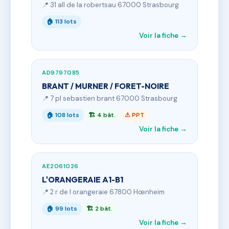
📍 31 all de la robertsau 67000 Strasbourg
🏠 113 lots
Voir la fiche →
AD9797085
BRANT / MURNER / FORET-NOIRE
📍 7 pl sebastien brant 67000 Strasbourg
🏠 108 lots
🏗 4 bât.
⚠ PPT
Voir la fiche →
AE2061026
L'ORANGERAIE A1-B1
📍 2 r de l orangeraie 67800 Hœnheim
🏠 99 lots
🏗 2 bât.
Voir la fiche →