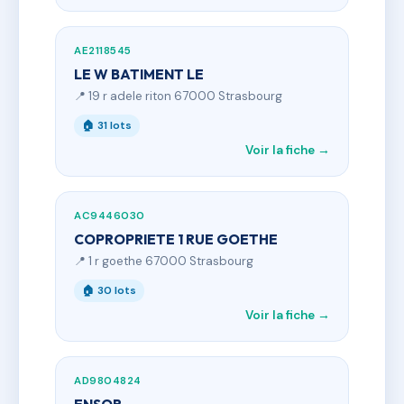
AE2118545
LE W BATIMENT LE
📍 19 r adele riton 67000 Strasbourg
🏠 31 lots
Voir la fiche →
AC9446030
COPROPRIETE 1 RUE GOETHE
📍 1 r goethe 67000 Strasbourg
🏠 30 lots
Voir la fiche →
AD9804824