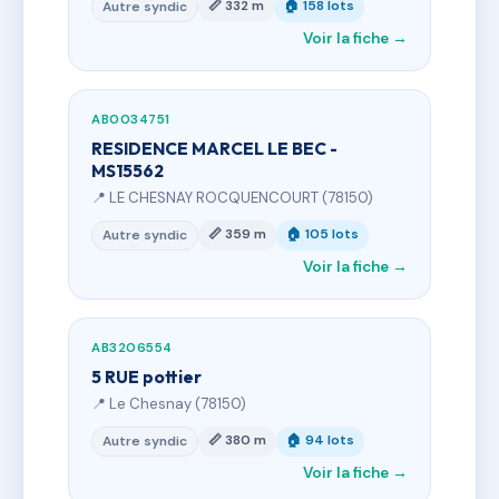
📏 332 m
🏠 158 lots
Autre syndic
Voir la fiche →
AB0034751
RESIDENCE MARCEL LE BEC -
MS15562
📍 LE CHESNAY ROCQUENCOURT (78150)
📏 359 m
🏠 105 lots
Autre syndic
Voir la fiche →
AB3206554
5 RUE pottier
📍 Le Chesnay (78150)
📏 380 m
🏠 94 lots
Autre syndic
Voir la fiche →