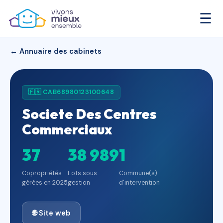
☰
← Annuaire des cabinets
🇫🇷 CAB68980123100648
Societe Des Centres
Commerciaux
37
38 989
1
Copropriétés
Lots sous
Commune(s)
gérées en 2025
gestion
d'intervention
🌐 Site web