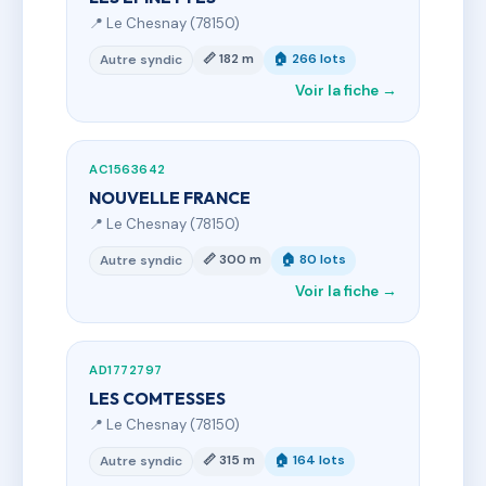
📍 Le Chesnay (78150)
📏 182 m
🏠 266 lots
Autre syndic
Voir la fiche →
AC1563642
NOUVELLE FRANCE
📍 Le Chesnay (78150)
📏 300 m
🏠 80 lots
Autre syndic
Voir la fiche →
AD1772797
LES COMTESSES
📍 Le Chesnay (78150)
📏 315 m
🏠 164 lots
Autre syndic