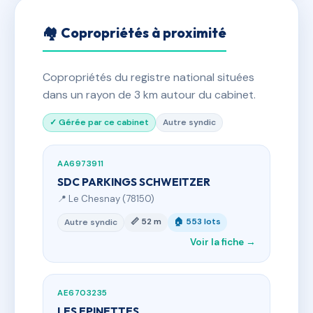
🏘 Copropriétés à proximité
Copropriétés du registre national situées
dans un rayon de 3 km autour du cabinet.
✓ Gérée par ce cabinet
Autre syndic
AA6973911
SDC PARKINGS SCHWEITZER
📍 Le Chesnay (78150)
📏 52 m
🏠 553 lots
Autre syndic
Voir la fiche →
AE6703235
LES EPINETTES