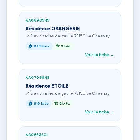
AA0690545
Résidence ORANGERIE
📍 2 av charles de gaulle 78150 Le Chesnay
🏠 645 lots
🏗 9 bât.
Voir la fiche →
AA0706648
Résidence ETOILE
📍 2 av charles de gaulle 78150 Le Chesnay
🏠 616 lots
🏗 8 bât.
Voir la fiche →
AA0683201