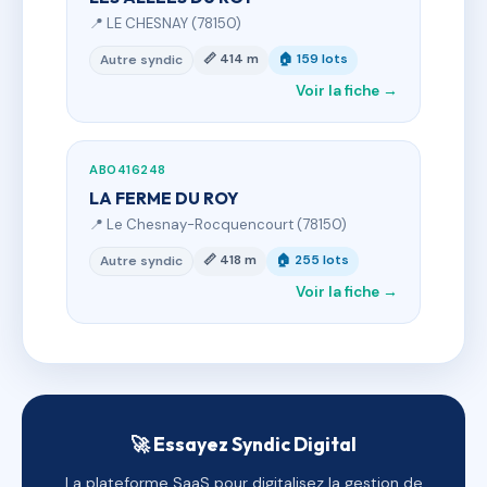
📍 LE CHESNAY (78150)
📏 414 m
🏠 159 lots
Autre syndic
Voir la fiche →
AB0416248
LA FERME DU ROY
📍 Le Chesnay-Rocquencourt (78150)
📏 418 m
🏠 255 lots
Autre syndic
Voir la fiche →
🚀 Essayez Syndic Digital
La plateforme SaaS pour digitalisez la gestion de