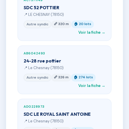
AC7371149
SDC 52 POTTIER
📍 LE CHESNAY (78150)
📏 320 m
🏠 20 lots
Autre syndic
Voir la fiche →
AB6042493
24-28 rue pottier
📍 Le Chesnay (78150)
📏 326 m
🏠 274 lots
Autre syndic
Voir la fiche →
AD0228973
SDC LE ROYAL SAINT ANTOINE
📍 Le Chesnay (78150)