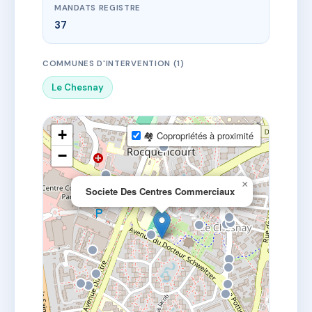
MANDATS REGISTRE
37
COMMUNES D'INTERVENTION (1)
Le Chesnay
+
🏘 Copropriétés à proximité
−
×
Societe Des Centres Commerciaux