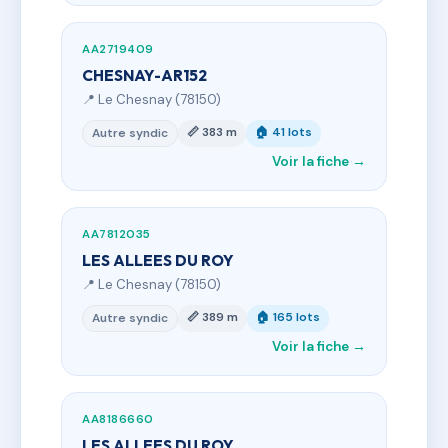
AA2719409
CHESNAY-AR152
📍 Le Chesnay (78150)
📏 383 m
🏠 41 lots
Autre syndic
Voir la fiche →
AA7812035
LES ALLEES DU ROY
📍 Le Chesnay (78150)
📏 389 m
🏠 165 lots
Autre syndic
Voir la fiche →
AA8186660
LES ALLEES DU ROY