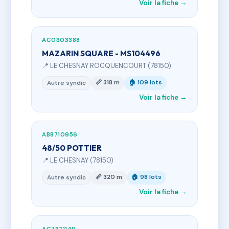
Voir la fiche →
AC0303388
MAZARIN SQUARE - MS104496
📍 LE CHESNAY ROCQUENCOURT (78150)
📏 318 m
🏠 109 lots
Autre syndic
Voir la fiche →
AB8710956
48/50 POTTIER
📍 LE CHESNAY (78150)
📏 320 m
🏠 98 lots
Autre syndic
Voir la fiche →