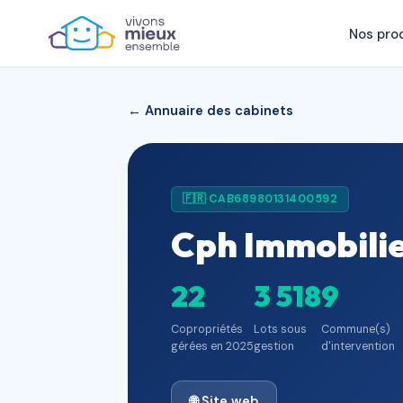
Nos pro
← Annuaire des cabinets
🇫🇷 CAB68980131400592
Cph Immobili
22
3 518
9
Copropriétés
Lots sous
Commune(s)
gérées en 2025
gestion
d'intervention
🌐 Site web