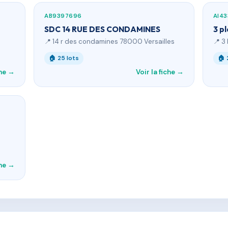
AB9397696
AI4
SDC 14 RUE DES CONDAMINES
3 pl
📍 14 r des condamines 78000 Versailles
📍 3
🏠 25 lots
🏠 
che →
Voir la fiche →
che →