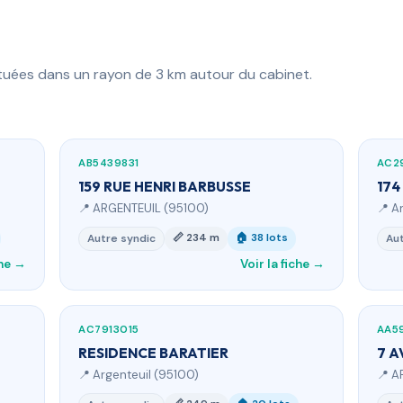
ituées dans un rayon de 3 km autour du cabinet.
AB5439831
AC2
159 RUE HENRI BARBUSSE
174
📍 ARGENTEUIL (95100)
📍 A
📏 234 m
🏠 38 lots
Autre syndic
Aut
che →
Voir la fiche →
AC7913015
AA5
RESIDENCE BARATIER
7 A
📍 Argenteuil (95100)
📍 A