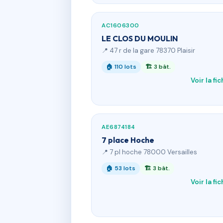
AC1606300
LE CLOS DU MOULIN
📍 47 r de la gare 78370 Plaisir
🏠 110 lots
🏗 3 bât.
Voir la fi
AE6874184
7 place Hoche
📍 7 pl hoche 78000 Versailles
🏠 53 lots
🏗 3 bât.
Voir la fi