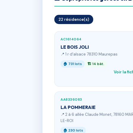
22 résidence(s)
AC1614064
LE BOIS JOLI
📍 1 r d'alsace 78310 Maurepas
🏠 731 lots
🏗 14 bât.
Voir la fi
AA8336083
LA POMMERAIE
📍 2 à 6 allée Claude Monet, 78160 MA
LE-ROI
🏠 230 lots