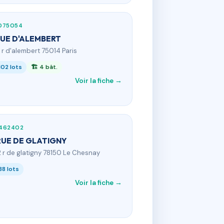
075054
RUE D'ALEMBERT
6 r d'alembert 75014 Paris
102 lots
🏗 4 bât.
Voir la fiche →
462402
RUE DE GLATIGNY
2 r de glatigny 78150 Le Chesnay
38 lots
Voir la fiche →