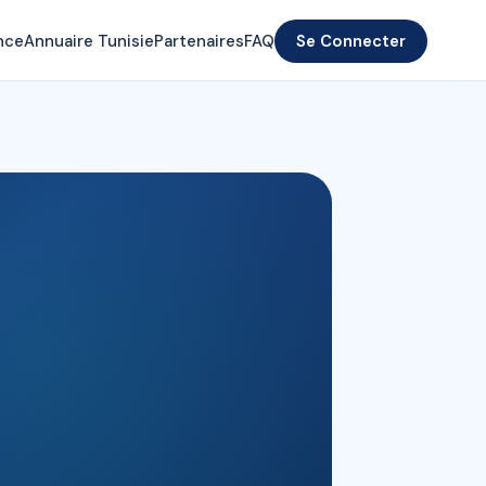
nce
Annuaire Tunisie
Partenaires
FAQ
Se Connecter