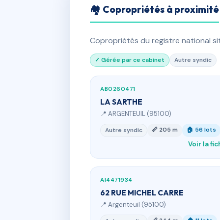
🏘 Copropriétés à proximité
Copropriétés du registre national s
✓ Gérée par ce cabinet
Autre syndic
AB0260471
LA SARTHE
📍 ARGENTEUIL (95100)
📏 205 m
🏠 56 lots
Autre syndic
Voir la fi
AI4471934
62 RUE MICHEL CARRE
📍 Argenteuil (95100)