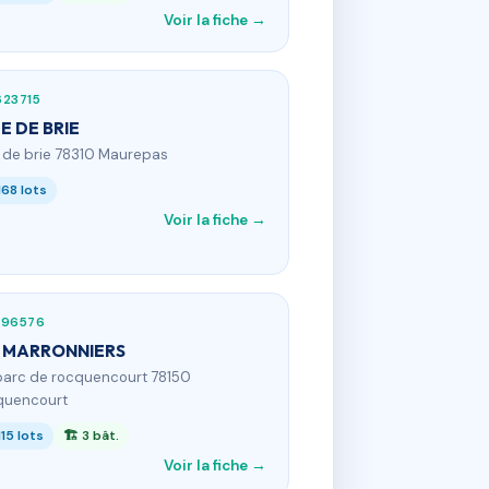
Voir la fiche →
623715
UE DE BRIE
 r de brie 78310 Maurepas
168 lots
Voir la fiche →
596576
 MARRONNIERS
 parc de rocquencourt 78150
quencourt
115 lots
🏗 3 bât.
Voir la fiche →