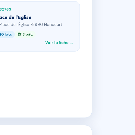
332763
ace de l'Eglise
 Place de l'Église 78990 Élancourt
20 lots
🏗 3 bât.
Voir la fiche →