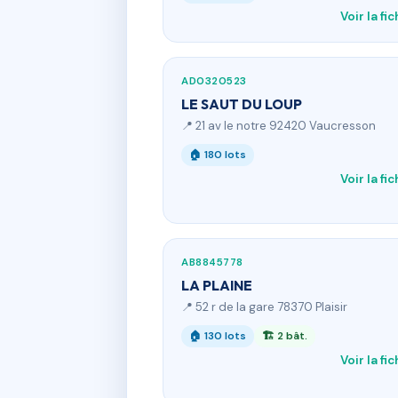
Voir la fi
AD0320523
LE SAUT DU LOUP
📍 21 av le notre 92420 Vaucresson
🏠 180 lots
Voir la fi
AB8845778
LA PLAINE
📍 52 r de la gare 78370 Plaisir
🏠 130 lots
🏗 2 bât.
Voir la fi