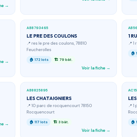
che →
AB8793465
AB5
LE PRE DES COULONS
1 R
📍 res le pre des coulons, 78810
📍 1
Feucherolles
🏠 
🏠 172 lots
🏗 79 bât.
che →
Voir la fiche →
AB8825895
AC1
LES CHATAIGNIERS
LES
📍 10 parc de rocquencourt 78150
📍 1
Rocquencourt
Roc
🏠 117 lots
🏗 3 bât.
🏠 
che →
Voir la fiche →