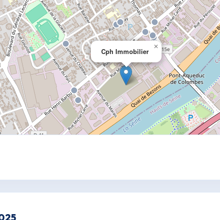
×
Cph Immobilier
2025