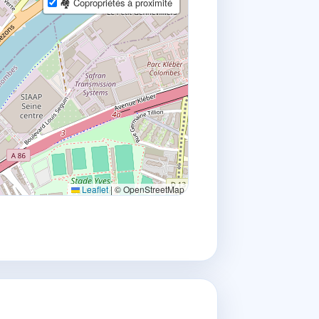
🏘 Copropriétés à proximité
Leaflet
|
© OpenStreetMap