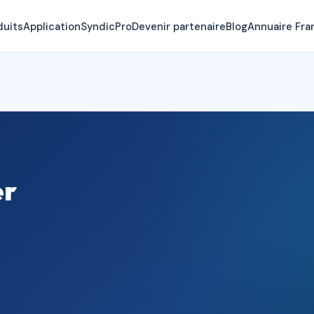
duits
Application
SyndicPro
Devenir partenaire
Blog
Annuaire Fra
er