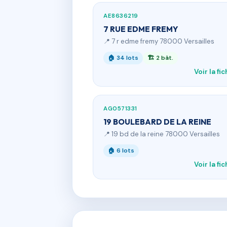
AE8636219
7 RUE EDME FREMY
📍 7 r edme fremy 78000 Versailles
🏠 34 lots
🏗 2 bât.
Voir la fi
AG0571331
19 BOULEBARD DE LA REINE
📍 19 bd de la reine 78000 Versailles
🏠 6 lots
Voir la fi