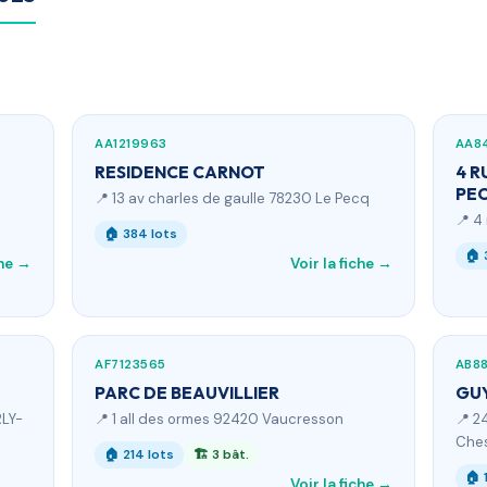
AA1219963
AA8
RESIDENCE CARNOT
4 R
PE
📍 13 av charles de gaulle 78230 Le Pecq
📍 4
🏠 384 lots
🏠 
che →
Voir la fiche →
AF7123565
AB8
PARC DE BEAUVILLIER
GU
RLY-
📍 1 all des ormes 92420 Vaucresson
📍 2
Che
🏠 214 lots
🏗 3 bât.
🏠 
Voir la fiche →