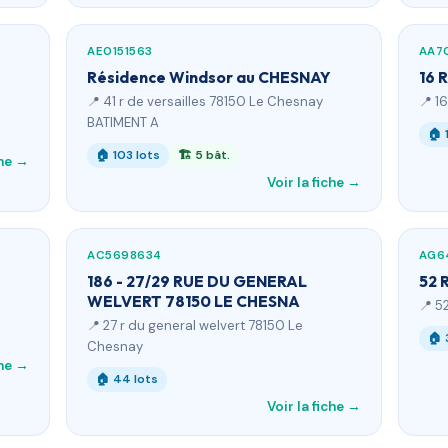
AE0151563
AA7
Résidence Windsor au CHESNAY
16 
📍 41 r de versailles 78150 Le Chesnay
📍 1
BATIMENT A
🏠 
🏠 103 lots
🏗 5 bât.
che →
Voir la fiche →
AC5698634
AG6
186 - 27/29 RUE DU GENERAL
52 
WELVERT 78150 LE CHESNA
📍 5
📍 27 r du general welvert 78150 Le
🏠 
Chesnay
che →
🏠 44 lots
Voir la fiche →