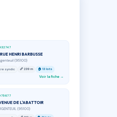
932747
 RUE HENRI BARBUSSE
rgenteuil (95100)
📏 239 m
🏠 13 lots
re syndic
Voir la fiche →
975677
VENUE DE L'ABATTOIR
RGENTEUIL (95100)