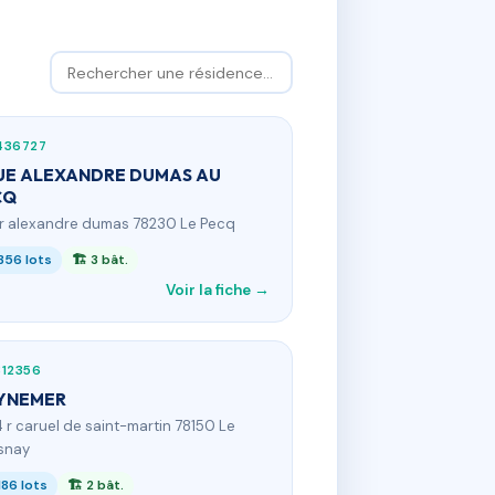
436727
UE ALEXANDRE DUMAS AU
CQ
 r alexandre dumas 78230 Le Pecq
356 lots
🏗 3 bât.
Voir la fiche →
812356
YNEMER
4 r caruel de saint-martin 78150 Le
snay
186 lots
🏗 2 bât.