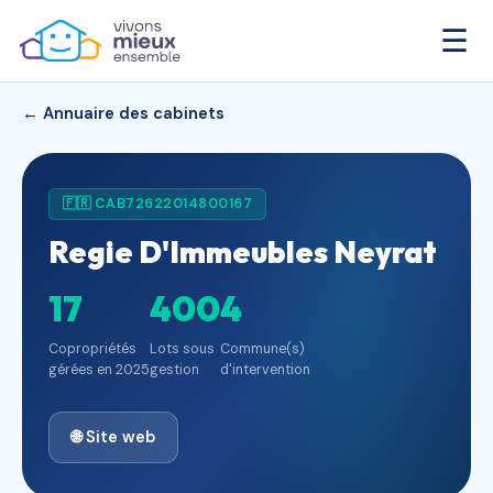
☰
← Annuaire des cabinets
🇫🇷 CAB72622014800167
Regie D'Immeubles Neyrat
17
400
4
Copropriétés
Lots sous
Commune(s)
gérées en 2025
gestion
d'intervention
🌐 Site web