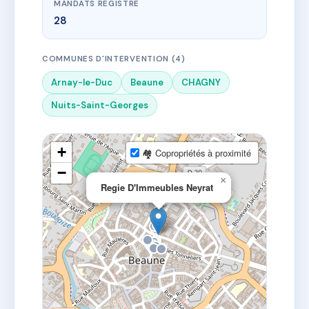
MANDATS REGISTRE
28
COMMUNES D'INTERVENTION (4)
Arnay-le-Duc
Beaune
CHAGNY
Nuits-Saint-Georges
+
🏘 Copropriétés à proximité
−
×
Regie D'Immeubles Neyrat