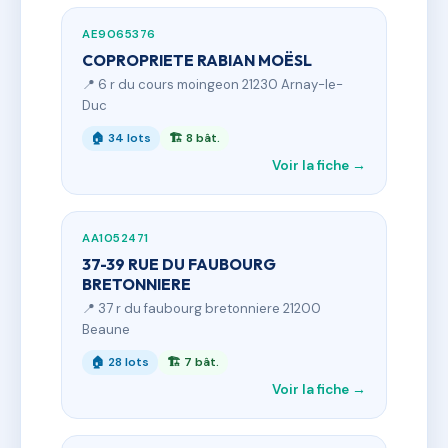
AE9065376
COPROPRIETE RABIAN MOËSL
📍 6 r du cours moingeon 21230 Arnay-le-
Duc
🏠 34 lots
🏗 8 bât.
Voir la fiche →
AA1052471
37-39 RUE DU FAUBOURG
BRETONNIERE
📍 37 r du faubourg bretonniere 21200
Beaune
🏠 28 lots
🏗 7 bât.
Voir la fiche →