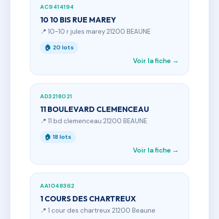
AC9414194
10 10 BIS RUE MAREY
📍 10-10 r jules marey 21200 BEAUNE
🏠 20 lots
Voir la fiche →
AD3218021
11 BOULEVARD CLEMENCEAU
📍 11 bd clemenceau 21200 BEAUNE
🏠 18 lots
Voir la fiche →
AA1048362
1 COURS DES CHARTREUX
📍 1 cour des chartreux 21200 Beaune