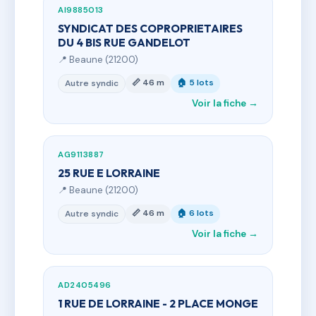
AI9885013
SYNDICAT DES COPROPRIETAIRES
DU 4 BIS RUE GANDELOT
📍 Beaune (21200)
📏 46 m
🏠 5 lots
Autre syndic
Voir la fiche →
AG9113887
25 RUE E LORRAINE
📍 Beaune (21200)
📏 46 m
🏠 6 lots
Autre syndic
Voir la fiche →
AD2405496
1 RUE DE LORRAINE - 2 PLACE MONGE