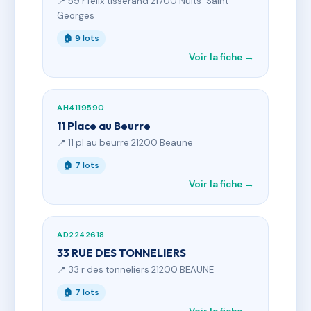
📍 59 r felix tisserand 21700 Nuits-Saint-
Georges
🏠 9 lots
Voir la fiche →
AH4119590
11 Place au Beurre
📍 11 pl au beurre 21200 Beaune
🏠 7 lots
Voir la fiche →
AD2242618
33 RUE DES TONNELIERS
📍 33 r des tonneliers 21200 BEAUNE
🏠 7 lots