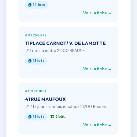
🏠 14 lots
Voir la fiche →
AD2253672
11 PLACE CARNOT/ V. DE LAMOTTE
📍 1 r de la motte 21200 BEAUNE
🏠 13 lots
Voir la fiche →
AC0708131
41 RUE MAUFOUX
📍 41 r jean francois maufoux 21200 Beaune
🏠 13 lots
🏗 2 bât.
Voir la fiche →