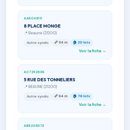
AA5048111
8 PLACE MONGE
📍 Beaune (21200)
📏 54 m
🏠 20 lots
Autre syndic
Voir la fiche →
AC7252836
5 RUE DES TONNELIERS
📍 BEAUNE (21200)
📏 64 m
🏠 76 lots
Autre syndic
Voir la fiche →
AB8208373