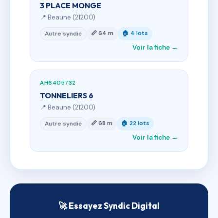
3 PLACE MONGE
📍 Beaune (21200)
📏 64 m
🏠 4 lots
Autre syndic
Voir la fiche →
AH6405732
TONNELIERS 6
📍 Beaune (21200)
📏 68 m
🏠 22 lots
Autre syndic
Voir la fiche →
🚀 Essayez Syndic Digital