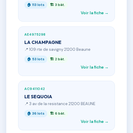
🏠 113 lots
🏗 3 bât.
Voir la fiche →
AE4975298
LA CHAMPAGNE
📍 109 rte de savigny 21200 Beaune
🏠 53 lots
🏗 2 bât.
Voir la fiche →
AC9411042
LE SEQUOIA
📍 3 av de la resistance 21200 BEAUNE
🏠 36 lots
🏗 6 bât.
Voir la fiche →