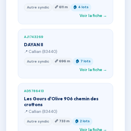
📏 611 m
🏠 4 lots
Autre syndic
Voir la fiche →
AJ1743269
DAYAN II
📍 Callian (83440)
📏 696 m
🏠 7 lots
Autre syndic
Voir la fiche →
AD5786413
Les Gours d'Olive 906 chemin des
crottons
📍 Callian (83440)
📏 733 m
🏠 2 lots
Autre syndic
Voir la fiche →