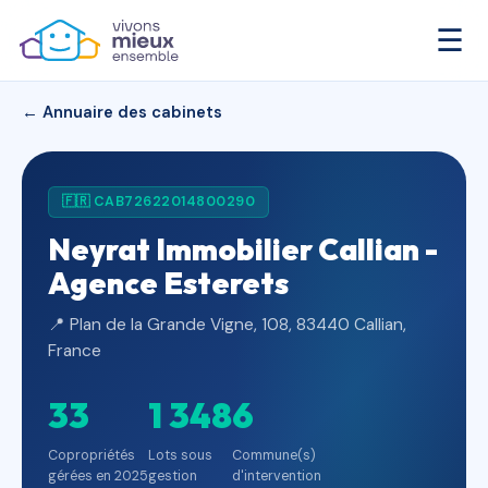
☰
← Annuaire des cabinets
🇫🇷 CAB72622014800290
Neyrat Immobilier Callian -
Agence Esterets
📍 Plan de la Grande Vigne, 108, 83440 Callian,
France
33
1 348
6
Copropriétés
Lots sous
Commune(s)
gérées en 2025
gestion
d'intervention