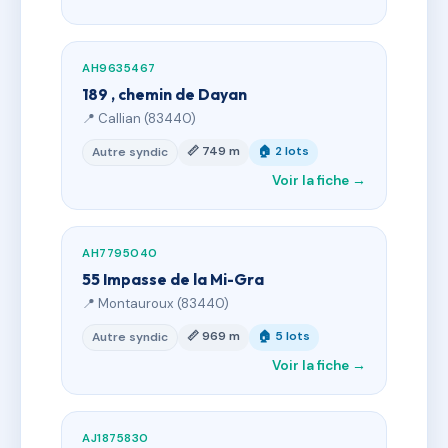
AH9635467
189 , chemin de Dayan
📍 Callian (83440)
📏 749 m
🏠 2 lots
Autre syndic
Voir la fiche →
AH7795040
55 Impasse de la Mi-Gra
📍 Montauroux (83440)
📏 969 m
🏠 5 lots
Autre syndic
Voir la fiche →
AJ1875830