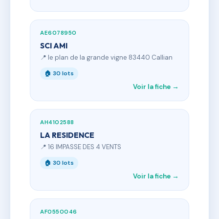
AE6078950
SCI AMI
📍 le plan de la grande vigne 83440 Callian
🏠 30 lots
Voir la fiche →
AH4102588
LA RESIDENCE
📍 16 IMPASSE DES 4 VENTS
🏠 30 lots
Voir la fiche →
AF0550046