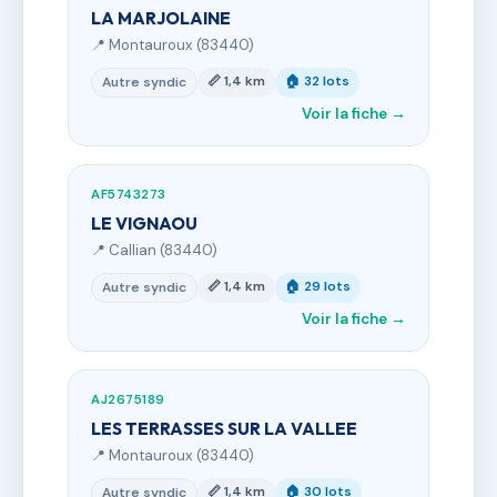
LA MARJOLAINE
📍 Montauroux (83440)
📏 1,4 km
🏠 32 lots
Autre syndic
Voir la fiche →
AF5743273
LE VIGNAOU
📍 Callian (83440)
📏 1,4 km
🏠 29 lots
Autre syndic
Voir la fiche →
AJ2675189
LES TERRASSES SUR LA VALLEE
📍 Montauroux (83440)
📏 1,4 km
🏠 30 lots
Autre syndic