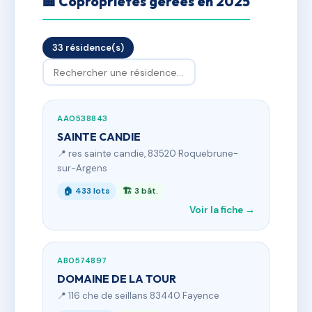
🏢 Copropriétés gérées en 2025
33 résidence(s)
AA0538843
SAINTE CANDIE
📍 res sainte candie, 83520 Roquebrune-
sur-Argens
🏠 433 lots
🏗 3 bât.
Voir la fiche →
AB0574897
DOMAINE DE LA TOUR
📍 116 che de seillans 83440 Fayence