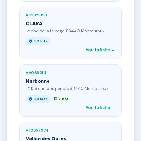
AH2328193
CLARA
📍 che de la ferrage, 83440 Montauroux
🏠 50 lots
Voir la fiche →
AH0692111
Narbonne
📍 138 che des genets 83440 Montauroux
🏠 48 lots
🏗 7 bât.
Voir la fiche →
AF0557074
Vallon des Oures