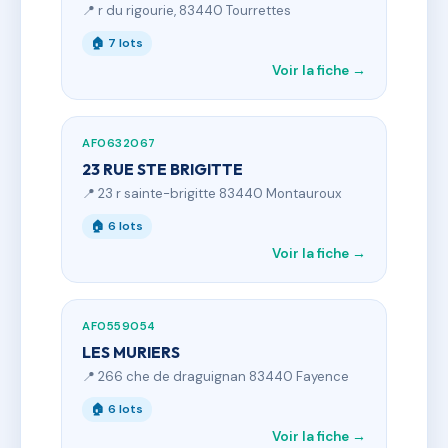
📍 r du rigourie, 83440 Tourrettes
🏠 7 lots
Voir la fiche →
AF0632067
23 RUE STE BRIGITTE
📍 23 r sainte-brigitte 83440 Montauroux
🏠 6 lots
Voir la fiche →
AF0559054
LES MURIERS
📍 266 che de draguignan 83440 Fayence
🏠 6 lots
Voir la fiche →