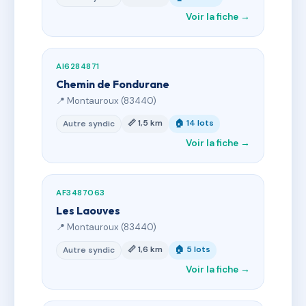
Voir la fiche →
AI6284871
Chemin de Fondurane
📍 Montauroux (83440)
📏 1,5 km
🏠 14 lots
Autre syndic
Voir la fiche →
AF3487063
Les Laouves
📍 Montauroux (83440)
📏 1,6 km
🏠 5 lots
Autre syndic
Voir la fiche →