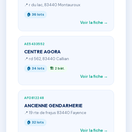
📍 r du lac, 83440 Montauroux
🏠 36 lots
Voir la fiche →
AE5433552
CENTRE AGORA
📍 rd 562, 83440 Callian
🏠 34 lots
🏗 2 bât.
Voir la fiche →
AF0812248
ANCIENNE GENDARMERIE
📍 19 rte de frejus 83440 Fayence
🏠 32 lots
Voir la fiche →