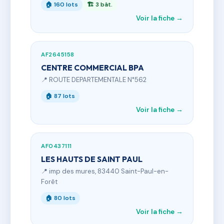
🏠 160 lots
🏗 3 bât.
Voir la fiche →
AF2645158
CENTRE COMMERCIAL BPA
📍 ROUTE DEPARTEMENTALE N°562
🏠 87 lots
Voir la fiche →
AF0437111
LES HAUTS DE SAINT PAUL
📍 imp des mures, 83440 Saint-Paul-en-
Forêt
🏠 80 lots
Voir la fiche →