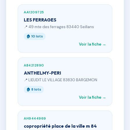
AA1209725
LES FERRAGES
📍 49 mte des ferrages 83440 Seillans
🏠 10 lots
Voir la fiche →
AB4212890
ANTHELMY-PERI
📍 LIEUDIT LE VILLAGE 83830 BARGEMON
🏠 8 lots
Voir la fiche →
AH9444969
copropriété place de la ville m 84