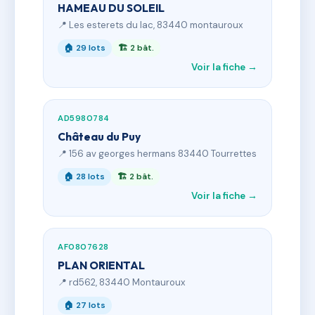
HAMEAU DU SOLEIL
📍 Les esterets du lac, 83440 montauroux
🏠 29 lots
🏗 2 bât.
Voir la fiche →
AD5980784
Château du Puy
📍 156 av georges hermans 83440 Tourrettes
🏠 28 lots
🏗 2 bât.
Voir la fiche →
AF0807628
PLAN ORIENTAL
📍 rd562, 83440 Montauroux
🏠 27 lots