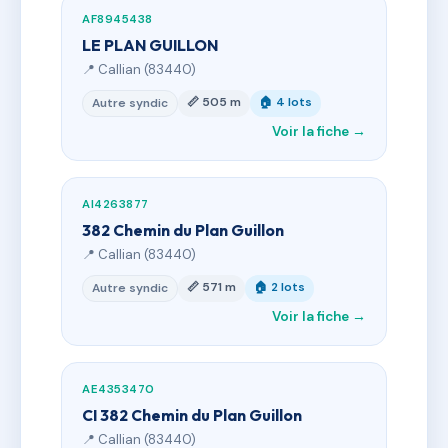
AF8945438
LE PLAN GUILLON
📍 Callian (83440)
📏 505 m
🏠 4 lots
Autre syndic
Voir la fiche →
AI4263877
382 Chemin du Plan Guillon
📍 Callian (83440)
📏 571 m
🏠 2 lots
Autre syndic
Voir la fiche →
AE4353470
CI 382 Chemin du Plan Guillon
📍 Callian (83440)