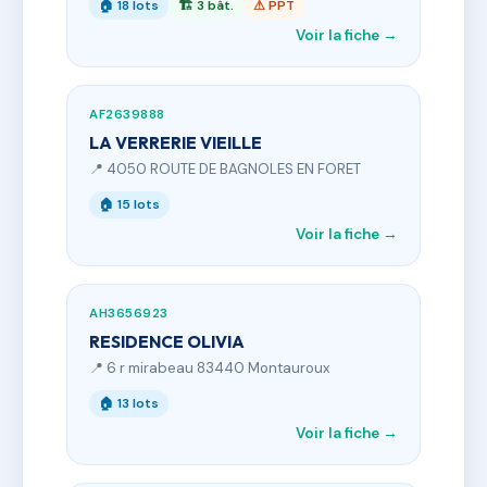
🏠 18 lots
🏗 3 bât.
⚠ PPT
Voir la fiche →
AF2639888
LA VERRERIE VIEILLE
📍 4050 ROUTE DE BAGNOLES EN FORET
🏠 15 lots
Voir la fiche →
AH3656923
RESIDENCE OLIVIA
📍 6 r mirabeau 83440 Montauroux
🏠 13 lots
Voir la fiche →