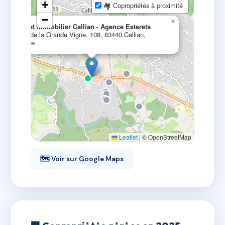
+
🏘 Copropriétés à proximité
−
×
Neyrat Immobilier Callian - Agence Esterets
Plan de la Grande Vigne, 108, 83440 Callian,
France
Leaflet
|
© OpenStreetMap
🗺 Voir sur Google Maps