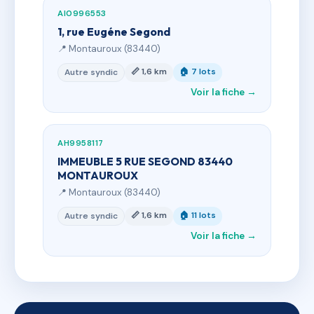
AI0996553
1, rue Eugéne Segond
📍 Montauroux (83440)
📏 1,6 km
🏠 7 lots
Autre syndic
Voir la fiche →
AH9958117
IMMEUBLE 5 RUE SEGOND 83440
MONTAUROUX
📍 Montauroux (83440)
📏 1,6 km
🏠 11 lots
Autre syndic
Voir la fiche →