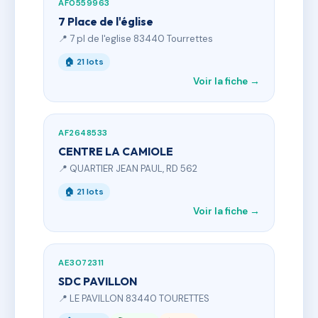
AF0559963
7 Place de l'église
📍 7 pl de l'eglise 83440 Tourrettes
🏠 21 lots
Voir la fiche →
AF2648533
CENTRE LA CAMIOLE
📍 QUARTIER JEAN PAUL, RD 562
🏠 21 lots
Voir la fiche →
AE3072311
SDC PAVILLON
📍 LE PAVILLON 83440 TOURETTES