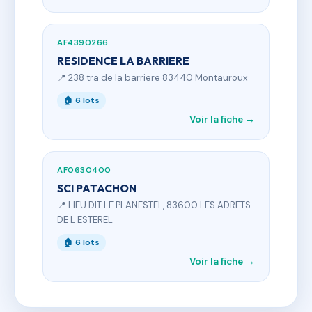
AF4390266
RESIDENCE LA BARRIERE
📍 238 tra de la barriere 83440 Montauroux
🏠 6 lots
Voir la fiche →
AF0630400
SCI PATACHON
📍 LIEU DIT LE PLANESTEL, 83600 LES ADRETS
DE L ESTEREL
🏠 6 lots
Voir la fiche →