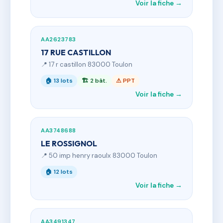
Voir la fiche →
AA2623783
17 RUE CASTILLON
📍 17 r castillon 83000 Toulon
🏠 13 lots
🏗 2 bât.
⚠ PPT
Voir la fiche →
AA3748688
LE ROSSIGNOL
📍 50 imp henry raoulx 83000 Toulon
🏠 12 lots
Voir la fiche →
AA3491347