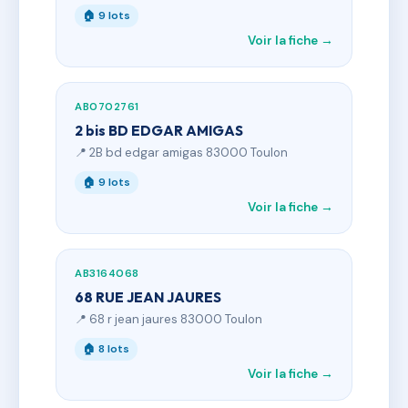
🏠 9 lots
Voir la fiche →
AB0702761
2 bis BD EDGAR AMIGAS
📍 2B bd edgar amigas 83000 Toulon
🏠 9 lots
Voir la fiche →
AB3164068
68 RUE JEAN JAURES
📍 68 r jean jaures 83000 Toulon
🏠 8 lots
Voir la fiche →