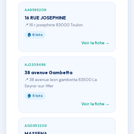
AA9585209
16 RUE JOSEPHINE
📍 16 r josephine 83000 Toulon
🏠 6 lots
Voir la fiche →
AJ2208486
38 avenue Gambetta
📍 38 avenue leon gambetta 83500 La
Seyne-sur-Mer
🏠 5 lots
Voir la fiche →
AG0352203
MASSENA