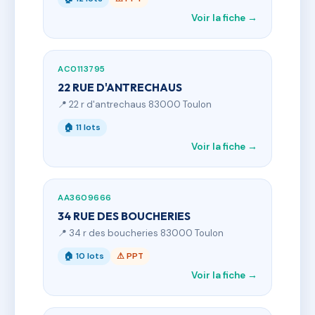
Voir la fiche →
AC0113795
22 RUE D'ANTRECHAUS
📍 22 r d'antrechaus 83000 Toulon
🏠 11 lots
Voir la fiche →
AA3609666
34 RUE DES BOUCHERIES
📍 34 r des boucheries 83000 Toulon
🏠 10 lots
⚠ PPT
Voir la fiche →