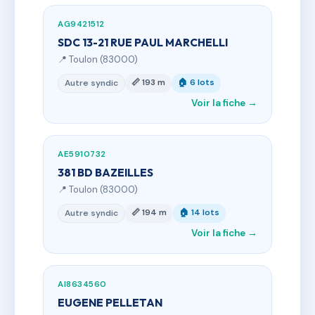
AG9421512
SDC 13-21 RUE PAUL MARCHELLI
📍 Toulon (83000)
📏 193 m
🏠 6 lots
Autre syndic
Voir la fiche →
AE5910732
381 BD BAZEILLES
📍 Toulon (83000)
📏 194 m
🏠 14 lots
Autre syndic
Voir la fiche →
AI8634560
EUGENE PELLETAN