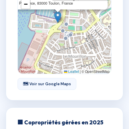
de Plaisance, 83000 Toulon, France
−
Leaflet
|
© OpenStreetMap
🗺 Voir sur Google Maps
🏢 Copropriétés gérées en 2025