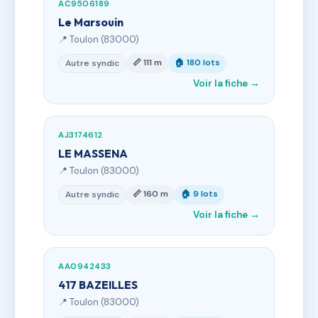
AC9506189
Le Marsouin
📍 Toulon (83000)
📏 111 m
🏠 180 lots
Autre syndic
Voir la fiche →
AJ3174612
LE MASSENA
📍 Toulon (83000)
📏 160 m
🏠 9 lots
Autre syndic
Voir la fiche →
AA0942433
417 BAZEILLES
📍 Toulon (83000)