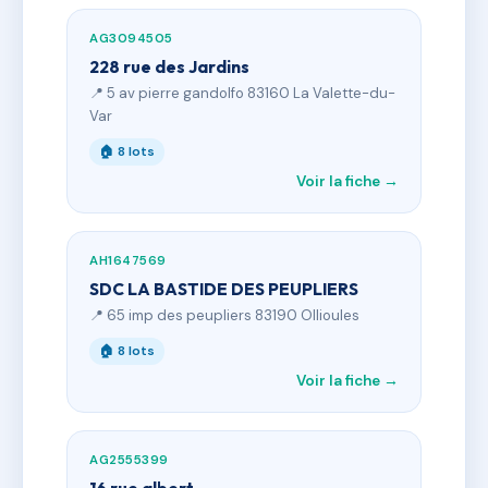
AG3094505
228 rue des Jardins
📍 5 av pierre gandolfo 83160 La Valette-du-
Var
🏠 8 lots
Voir la fiche →
AH1647569
SDC LA BASTIDE DES PEUPLIERS
📍 65 imp des peupliers 83190 Ollioules
🏠 8 lots
Voir la fiche →
AG2555399