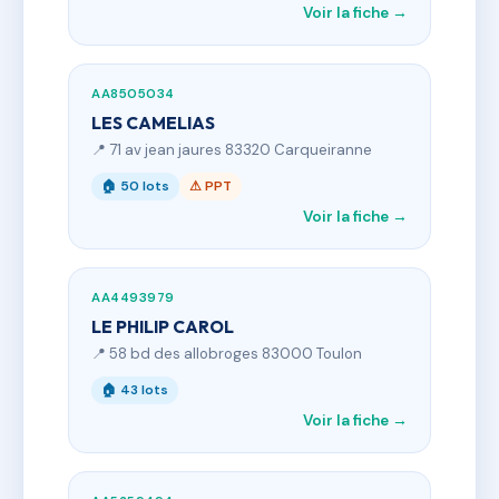
Voir la fiche →
AA8505034
LES CAMELIAS
📍 71 av jean jaures 83320 Carqueiranne
🏠 50 lots
⚠ PPT
Voir la fiche →
AA4493979
LE PHILIP CAROL
📍 58 bd des allobroges 83000 Toulon
🏠 43 lots
Voir la fiche →