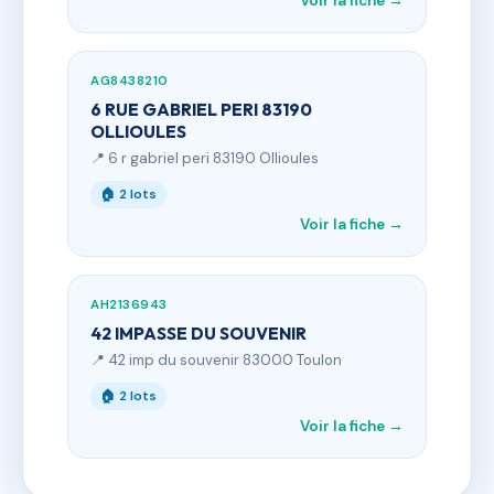
Voir la fiche →
AG8438210
6 RUE GABRIEL PERI 83190
OLLIOULES
📍 6 r gabriel peri 83190 Ollioules
🏠 2 lots
Voir la fiche →
AH2136943
42 IMPASSE DU SOUVENIR
📍 42 imp du souvenir 83000 Toulon
🏠 2 lots
Voir la fiche →