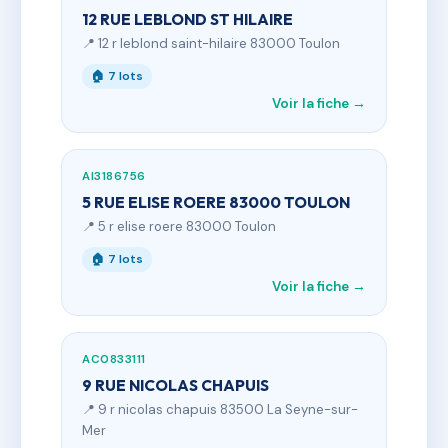
12 RUE LEBLOND ST HILAIRE
📍 12 r leblond saint-hilaire 83000 Toulon
🏠 7 lots
Voir la fiche →
AI3186756
5 RUE ELISE ROERE 83000 TOULON
📍 5 r elise roere 83000 Toulon
🏠 7 lots
Voir la fiche →
AC0833111
9 RUE NICOLAS CHAPUIS
📍 9 r nicolas chapuis 83500 La Seyne-sur-
Mer