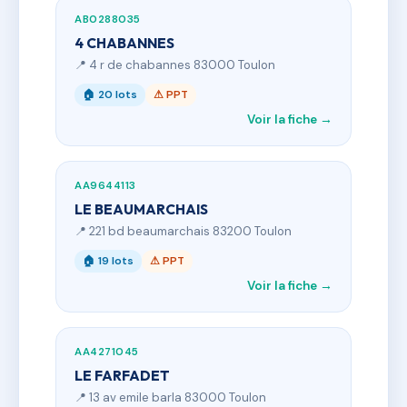
AB0288035
4 CHABANNES
📍 4 r de chabannes 83000 Toulon
🏠 20 lots
⚠ PPT
Voir la fiche →
AA9644113
LE BEAUMARCHAIS
📍 221 bd beaumarchais 83200 Toulon
🏠 19 lots
⚠ PPT
Voir la fiche →
AA4271045
LE FARFADET
📍 13 av emile barla 83000 Toulon