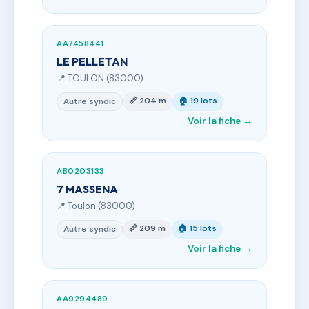
AA7458441
LE PELLETAN
📍 TOULON (83000)
📏 204 m
🏠 19 lots
Autre syndic
Voir la fiche →
AB0203133
7 MASSENA
📍 Toulon (83000)
📏 209 m
🏠 15 lots
Autre syndic
Voir la fiche →
AA9294489