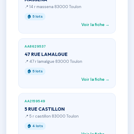
📍 14 r massena 83000 Toulon
🏠 5 lots
Voir la fiche →
AA8629537
47 RUE LAMALGUE
📍 47 r lamalgue 83000 Toulon
🏠 5 lots
Voir la fiche →
AA2159549
5 RUE CASTILLON
📍 5 r castillon 83000 Toulon
🏠 4 lots