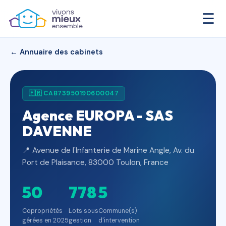
☰
← Annuaire des cabinets
🇫🇷 CAB73950190600047
Agence EUROPA - SAS
DAVENNE
📍 Avenue de l'Infanterie de Marine Angle, Av. du
Port de Plaisance, 83000 Toulon, France
50
778
5
Copropriétés
Lots sous
Commune(s)
gérées en 2025
gestion
d'intervention