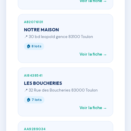
Voir la fiche →
AB2076131
NOTRE MAISON
📍 30 bd leopold gence 83100 Toulon
🏠 8 lots
Voir la fiche →
AI8438541
LES BOUCHERIES
📍 32 Rue des Boucheries 83000 Toulon
🏠 7 lots
Voir la fiche →
AA9289034