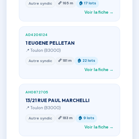
📏 165 m
🏠 17 lots
Autre syndic
Voir la fiche →
AD4206124
1 EUGENE PELLETAN
📍 Toulon (83000)
📏 181 m
🏠 22 lots
Autre syndic
Voir la fiche →
AH0872705
13/21 RUE PAUL MARCHELLI
📍 Toulon (83000)
📏 183 m
🏠 9 lots
Autre syndic
Voir la fiche →