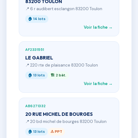
83200 TOULON
📍 6 r audibert esclangon 83200 Toulon
🏠 14 lots
Voir la fiche →
AF2331551
LE GABRIEL
📍 220 rte de plaisance 83200 Toulon
🏠 13 lots
🏗 2 bât.
Voir la fiche →
AB6271332
20 RUE MICHEL DE BOURGES
📍 20 bd michel de bourges 83200 Toulon
🏠 13 lots
⚠ PPT