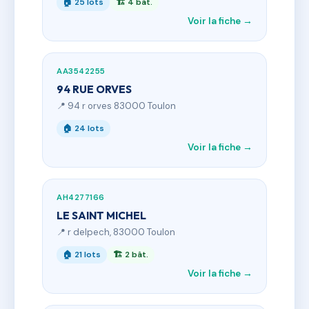
🏠 25 lots
🏗 4 bât.
Voir la fiche →
AA3542255
94 RUE ORVES
📍 94 r orves 83000 Toulon
🏠 24 lots
Voir la fiche →
AH4277166
LE SAINT MICHEL
📍 r delpech, 83000 Toulon
🏠 21 lots
🏗 2 bât.
Voir la fiche →