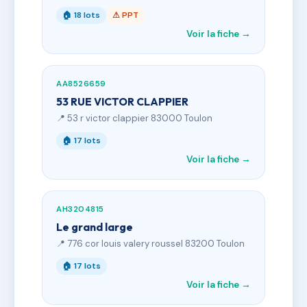
🏠 18 lots
⚠ PPT
Voir la fiche →
AA8526659
53 RUE VICTOR CLAPPIER
📍 53 r victor clappier 83000 Toulon
🏠 17 lots
Voir la fiche →
AH3204815
Le grand large
📍 776 cor louis valery roussel 83200 Toulon
🏠 17 lots
Voir la fiche →