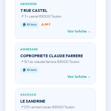
AB1525955
7 RUE CASTEL
📍 7 r castel 83000 Toulon
🏠 10 lots
⚠ PPT
Voir la fiche →
AG1855469
COPROPRIETE CLAUDE FARRERE
📍 157 av claude farrere 83000 Toulon
🏠 10 lots
Voir la fiche →
AA4212221
LE SANDRINE
📍 271 r ernest renan 83000 Toulon