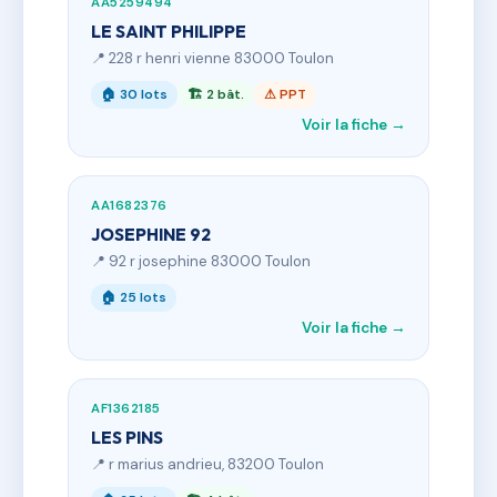
AA5259494
LE SAINT PHILIPPE
📍 228 r henri vienne 83000 Toulon
🏠 30 lots
🏗 2 bât.
⚠ PPT
Voir la fiche →
AA1682376
JOSEPHINE 92
📍 92 r josephine 83000 Toulon
🏠 25 lots
Voir la fiche →
AF1362185
LES PINS
📍 r marius andrieu, 83200 Toulon