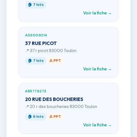
🏠 7 lots
Voir la fiche →
AD3009214
37 RUE PICOT
📍 37 r picot 83000 Toulon
🏠 7 lots
⚠ PPT
Voir la fiche →
AB5776273
20 RUE DES BOUCHERIES
📍 20 r des boucheries 83000 Toulon
🏠 6 lots
⚠ PPT
Voir la fiche →