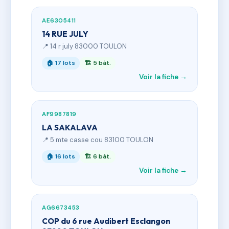
AE6305411
14 RUE JULY
📍 14 r july 83000 TOULON
🏠 17 lots
🏗 5 bât.
Voir la fiche →
AF9987819
LA SAKALAVA
📍 5 mte casse cou 83100 TOULON
🏠 16 lots
🏗 6 bât.
Voir la fiche →
AG6673453
COP du 6 rue Audibert Esclangon