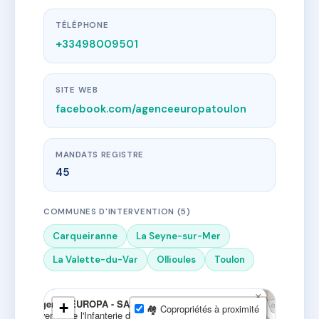
TÉLÉPHONE
+33498009501
SITE WEB
facebook.com/agenceeuropatoulon
MANDATS REGISTRE
45
COMMUNES D'INTERVENTION (5)
Carqueiranne
La Seyne-sur-Mer
La Valette-du-Var
Ollioules
Toulon
×
Agence EUROPA - SAS DAVENNE
+
🏘 Copropriétés à proximité
Avenue de l'Infanterie de Marine Angle, Av. du Port