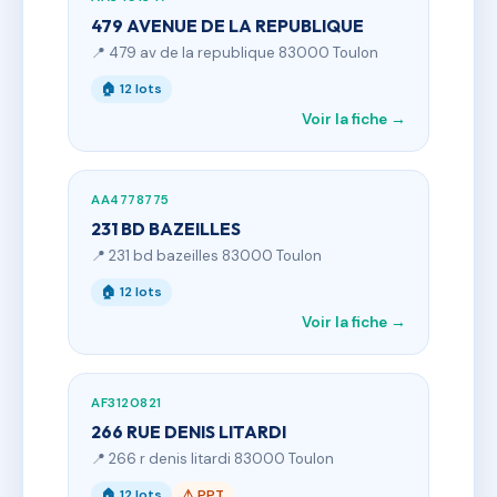
479 AVENUE DE LA REPUBLIQUE
📍 479 av de la republique 83000 Toulon
🏠 12 lots
Voir la fiche →
AA4778775
231 BD BAZEILLES
📍 231 bd bazeilles 83000 Toulon
🏠 12 lots
Voir la fiche →
AF3120821
266 RUE DENIS LITARDI
📍 266 r denis litardi 83000 Toulon
🏠 12 lots
⚠ PPT