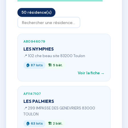
50 résidence(s)
AB0946079
LES NYMPHES
📍 102 che beau site 83200 Toulon
🏠 87 lots
🏗 5 bât.
Voir la fiche →
AF1147107
LES PALMIERS
📍 299 IMPASSE DES GENEVRIERS 83000
TOULON
🏠 63 lots
🏗 2 bât.