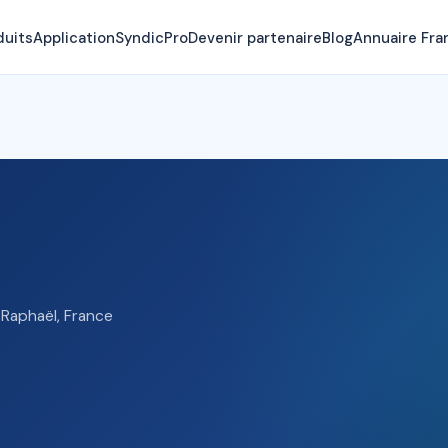
duits
Application
SyndicPro
Devenir partenaire
Blog
Annuaire Fra
Raphaël, France