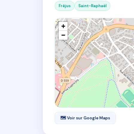
Fréjus
Saint-Raphaël
+
−
🗺 Voir sur Google Maps