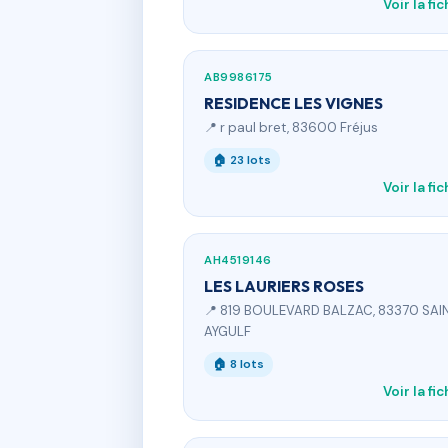
Voir la fi
AB9986175
RESIDENCE LES VIGNES
📍 r paul bret, 83600 Fréjus
🏠 23 lots
Voir la fi
AH4519146
LES LAURIERS ROSES
📍 819 BOULEVARD BALZAC, 83370 SAI
AYGULF
🏠 8 lots
Voir la fi