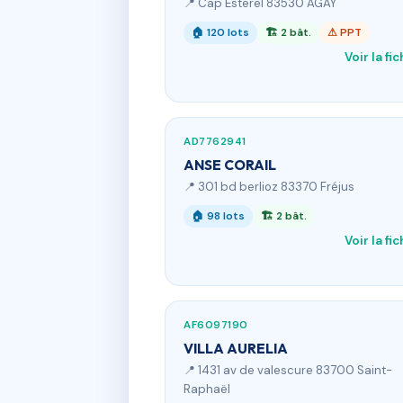
📍 Cap Esterel 83530 AGAY
🏠 120 lots
🏗 2 bât.
⚠ PPT
Voir la fi
AD7762941
ANSE CORAIL
📍 301 bd berlioz 83370 Fréjus
🏠 98 lots
🏗 2 bât.
Voir la fi
AF6097190
VILLA AURELIA
📍 1431 av de valescure 83700 Saint-
Raphaël