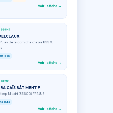
Voir la fiche →
366841
DELCLAUX
019 av de la corniche d'azur 83370
us
29 lots
Voir la fiche →
010291
RA CAÏS BÂTIMENT F
5 imp Missiri (83600) FREJUS
24 lots
Voir la fiche →