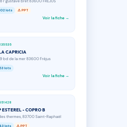
18 r gustave bret 83600 FREJUS
102 lots
⚠ PPT
Voir la fiche →
235535
LA CAPRICIA
19 bd de la mer 83600 Fréjus
53 lots
Voir la fiche →
551428
 ESTEREL - COPRO B
 des thermes, 83700 Saint-Raphaël
43 lots
⚠ PPT