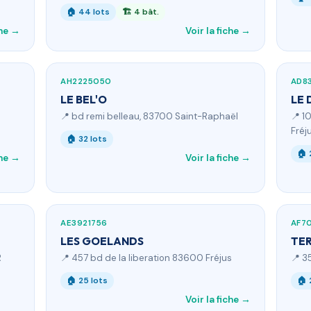
🏠 44 lots
🏗 4 bât.
che →
Voir la fiche →
AH2225050
AD8
LE BEL'O
LE 
📍 bd remi belleau, 83700 Saint-Raphaël
📍 1
Fréj
🏠 32 lots
🏠 
che →
Voir la fiche →
AE3921756
AF7
LES GOELANDS
TER
R
📍 457 bd de la liberation 83600 Fréjus
📍 3
🏠 25 lots
🏠 
Voir la fiche →