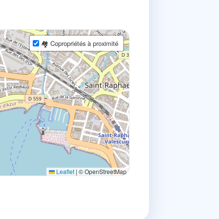
🏘 Copropriétés à proximité
Leaflet
|
© OpenStreetMap