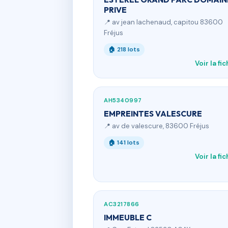
PRIVE
📍 av jean lachenaud, capitou 83600
Fréjus
🏠 218 lots
Voir la fi
AH5340997
EMPREINTES VALESCURE
📍 av de valescure, 83600 Fréjus
🏠 141 lots
Voir la fi
AC3217866
IMMEUBLE C