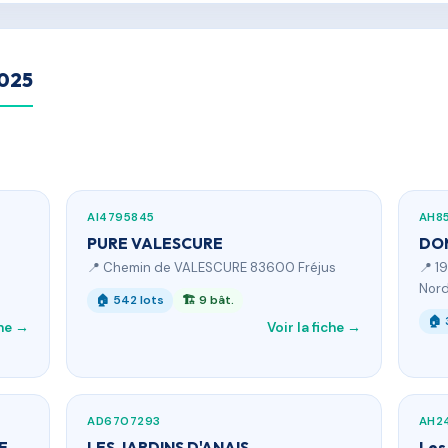
2025
AI4795845
AH8
PURE VALESCURE
DO
📍 Chemin de VALESCURE 83600 Fréjus
📍 1
Nor
🏠 542 lots
🏗 9 bât.
🏠 
che →
Voir la fiche →
AD6707293
AH2
E
LES JARDINS D'ANAIS
Les