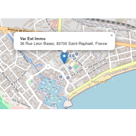
×
Var Est Immo
36 Rue Léon Basso, 83700 Saint-Raphaël, France