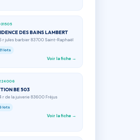
931505
IDENCE DES BAINS LAMBERT
6 r jules barbier 83700 Saint-Raphaël
21 lots
Voir la fiche →
224006
TION BE 503
4 r de la juiverie 83600 Fréjus
6 lots
Voir la fiche →