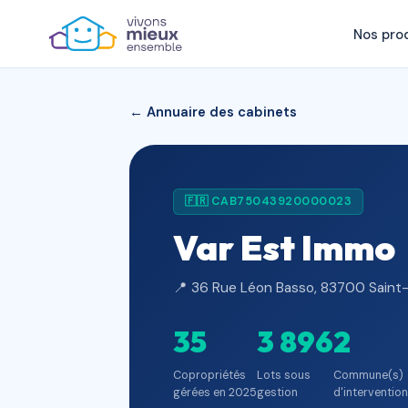
Nos pro
← Annuaire des cabinets
🇫🇷 CAB75043920000023
Var Est Immo
📍 36 Rue Léon Basso, 83700 Saint-
35
3 896
2
Copropriétés
Lots sous
Commune(s)
gérées en 2025
gestion
d'intervention