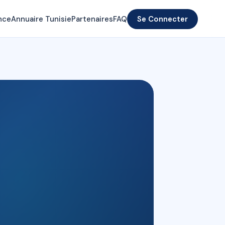
nce
Annuaire Tunisie
Partenaires
FAQ
Se Connecter