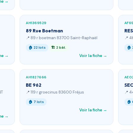
che →
AH1369529
AF6
89 Rue Boetman
RES
📍 89 r boetman 83700 Saint-Raphaël
📍 4
🏠 22 lots
🏗 2 bât.
🏠 
che →
Voir la fiche →
AH1827666
AE0
BE 962
SEC
NT
📍 119 r groecinus 83600 Fréjus
📍 4
🏠 7 lots
🏠 
Voir la fiche →
che →