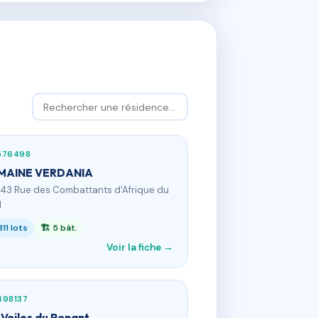
576498
MAINE VERDANIA
943 Rue des Combattants d'Afrique du
d
311 lots
🏗 5 bât.
Voir la fiche →
498137
 Voiles du Ponant