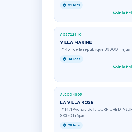
🏠 52 lots
Voir la fi
AG3722840
VILLA MARINE
📍 45 r de la republique 83600 Fréjus
🏠 34 lots
Voir la fi
AJ2004695
LA VILLA ROSE
📍 1471 Avenue de la CORNICHE D' AZU
83370 Fréjus
🏠 26 lots