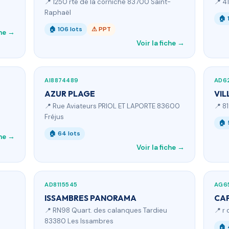
📍 1250 rte de la corniche 83700 Saint-
📍 4
Raphaël
🏠 
🏠 106 lots
⚠ PPT
che →
Voir la fiche →
AI8874489
AD6
AZUR PLAGE
VIL
📍 Rue Aviateurs PRIOL ET LAPORTE 83600
📍 8
Fréjus
🏠 
🏠 64 lots
che →
Voir la fiche →
AD8115545
AG6
ISSAMBRES PANORAMA
CAP
📍 RN98 Quart. des calanques Tardieu
📍 r
83380 Les Issambres
🏠 