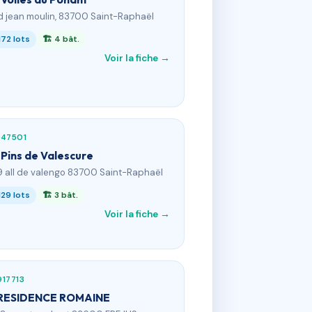
d jean moulin, 83700 Saint-Raphaël
172 lots
🏗 4 bât.
Voir la fiche →
247501
 Pins de Valescure
19 all de valengo 83700 Saint-Raphaël
129 lots
🏗 3 bât.
Voir la fiche →
17713
RESIDENCE ROMAINE