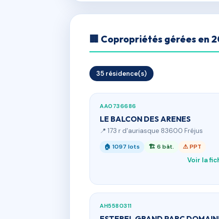
🏢 Copropriétés gérées en 
35 résidence(s)
AA0736686
LE BALCON DES ARENES
📍 173 r d'auriasque 83600 Fréjus
🏠 1097 lots
🏗 6 bât.
⚠ PPT
Voir la fi
AH5580311
ESTEREL GRAND PARC DOMAIN