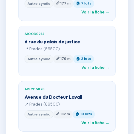
📏 177 m
🏠 7 lots
Autre syndic
Voir la fiche →
AI0039214
6 rue du palais de justice
📍 Prades (66500)
📏 179 m
🏠 2 lots
Autre syndic
Voir la fiche →
AI9205873
Avenue du Docteur Lavall
📍 Prades (66500)
📏 182 m
🏠 19 lots
Autre syndic
Voir la fiche →