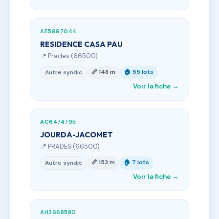
AE5997044
RESIDENCE CASA PAU
📍 Prades (66500)
📏 148 m
🏠 55 lots
Autre syndic
Voir la fiche →
AC6474795
JOURDA-JACOMET
📍 PRADES (66500)
📏 153 m
🏠 7 lots
Autre syndic
Voir la fiche →
AH2668580