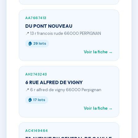
AA7667413
DU PONT NOUVEAU
📍 13 r francois rude 66000 PERPIGNAN
🏠 29 lots
Voir la fiche →
AH2743243
6 RUE ALFRED DE VIGNY
📍 6 r alfred de vigny 66000 Perpignan
🏠 17 lots
Voir la fiche →
AC4149464