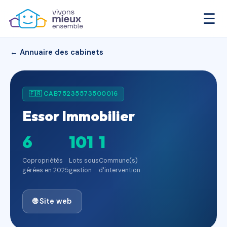
☰
← Annuaire des cabinets
🇫🇷 CAB75235573500016
Essor Immobilier
6
101
1
Copropriétés
Lots sous
Commune(s)
gérées en 2025
gestion
d'intervention
🌐 Site web