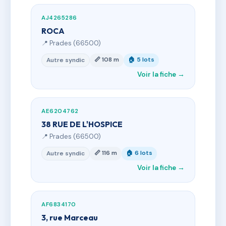
AJ4265286
ROCA
📍 Prades (66500)
📏 108 m
🏠 5 lots
Autre syndic
Voir la fiche →
AE6204762
38 RUE DE L'HOSPICE
📍 Prades (66500)
📏 116 m
🏠 6 lots
Autre syndic
Voir la fiche →
AF6834170
3, rue Marceau