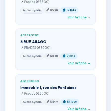
📍 Prades (66500)
📏 122 m
🏠 12 lots
Autre syndic
Voir la fiche →
AC2840262
6 RUE ARAGO
📍 PRADES (66500)
📏 128 m
🏠 9 lots
Autre syndic
Voir la fiche →
AG5808860
Immeuble 1, rue des Fontaines
📍 Prades (66500)
📏 139 m
🏠 10 lots
Autre syndic
Voir la fiche →