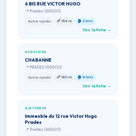
6 BIS RUE VICTOR HUGO
📍 Prades (66500)
📏 154 m
🏠 2 lots
Autre syndic
Voir la fiche →
AC6474126
CHABANNE
📍 PRADES (66500)
📏 160 m
🏠 9 lots
Autre syndic
Voir la fiche →
AJ3726643
Immeuble du 12 rue Victor Hugo
Prades
📍 Prades (66500)