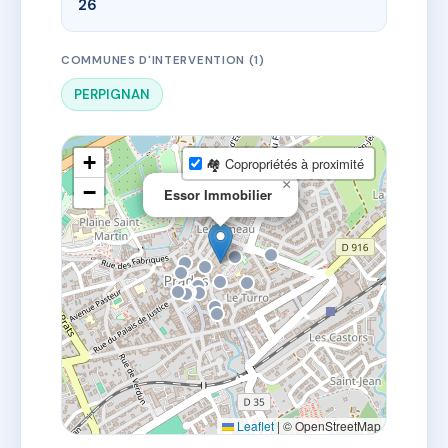
26
COMMUNES D'INTERVENTION (1)
PERPIGNAN
+
🏘 Copropriétés à proximité
×
−
Essor Immobilier
Leaflet
|
© OpenStreetMap