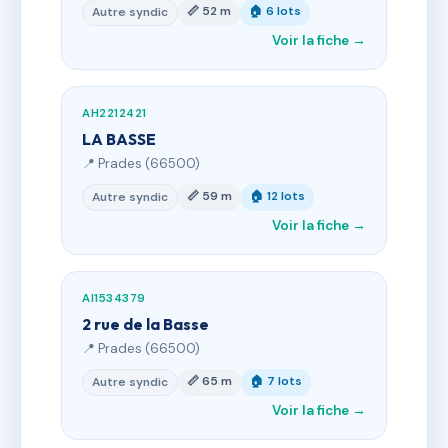
📏 52 m
🏠 6 lots
Autre syndic
Voir la fiche →
AH2212421
LA BASSE
📍 Prades (66500)
📏 59 m
🏠 12 lots
Autre syndic
Voir la fiche →
AI1534379
2 rue de la Basse
📍 Prades (66500)
📏 65 m
🏠 7 lots
Autre syndic
Voir la fiche →