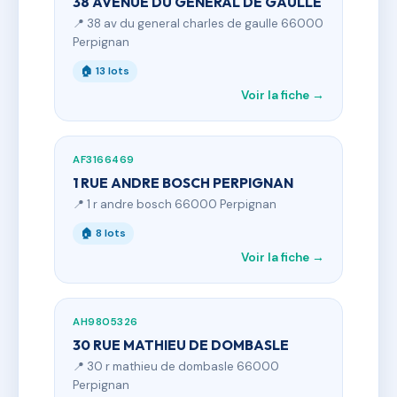
38 AVENUE DU GENERAL DE GAULLE
📍 38 av du general charles de gaulle 66000
Perpignan
🏠 13 lots
Voir la fiche →
AF3166469
1 RUE ANDRE BOSCH PERPIGNAN
📍 1 r andre bosch 66000 Perpignan
🏠 8 lots
Voir la fiche →
AH9805326
30 RUE MATHIEU DE DOMBASLE
📍 30 r mathieu de dombasle 66000
Perpignan