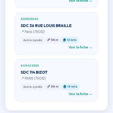
Voir la fiche →
AD3525342
SDC 36 RUE LOUIS BRAILLE
📍 Paris (75012)
📏 98 m
🏠 12 lots
Autre syndic
Voir la fiche →
AC9422353
SDC 114 BIZOT
📍 PARIS (75012)
📏 99 m
🏠 14 lots
Autre syndic
Voir la fiche →