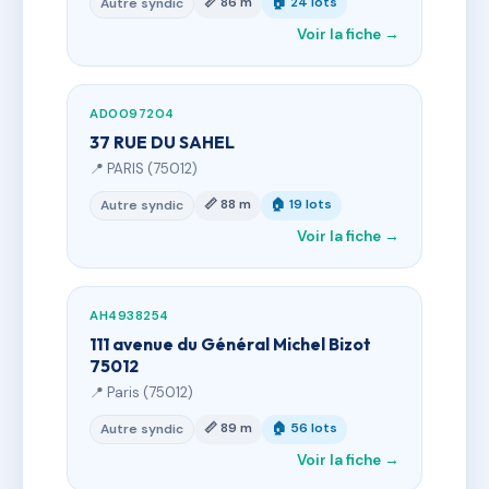
📏 86 m
🏠 24 lots
Autre syndic
Voir la fiche →
AD0097204
37 RUE DU SAHEL
📍 PARIS (75012)
📏 88 m
🏠 19 lots
Autre syndic
Voir la fiche →
AH4938254
111 avenue du Général Michel Bizot
75012
📍 Paris (75012)
📏 89 m
🏠 56 lots
Autre syndic
Voir la fiche →