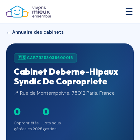
☰
← Annuaire des cabinets
🇫🇷 CAB75253038600016
Cabinet Deberne-Hipaux
Syndic De Copropriete
📍 Rue de Montempoivre, 75012 Paris, France
0
0
Copropriétés
Lots sous
gérées en 2025
gestion