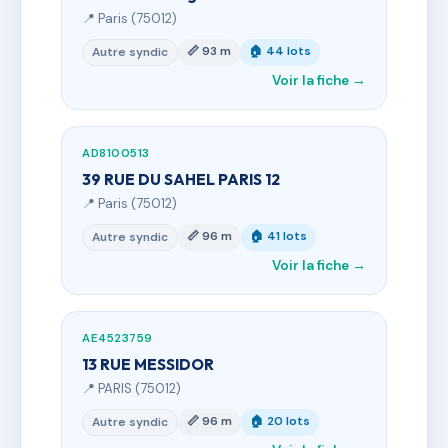
📍 Paris (75012)
📏 93 m
🏠 44 lots
Autre syndic
Voir la fiche →
AD8100513
39 RUE DU SAHEL PARIS 12
📍 Paris (75012)
📏 96 m
🏠 41 lots
Autre syndic
Voir la fiche →
AE4523759
13 RUE MESSIDOR
📍 PARIS (75012)
📏 96 m
🏠 20 lots
Autre syndic