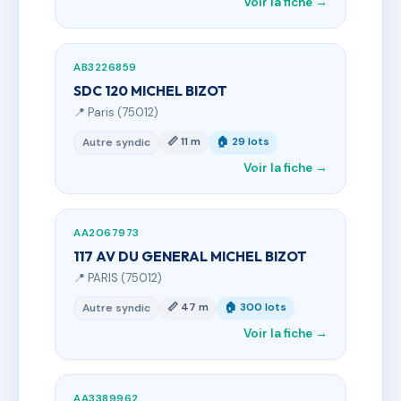
Voir la fiche →
AB3226859
SDC 120 MICHEL BIZOT
📍 Paris (75012)
📏 11 m
🏠 29 lots
Autre syndic
Voir la fiche →
AA2067973
117 AV DU GENERAL MICHEL BIZOT
📍 PARIS (75012)
📏 47 m
🏠 300 lots
Autre syndic
Voir la fiche →
AA3389962