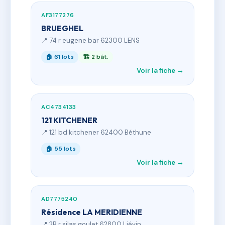
AF3177276
BRUEGHEL
📍 74 r eugene bar 62300 LENS
🏠 61 lots
🏗 2 bât.
Voir la fiche →
AC4734133
121 KITCHENER
📍 121 bd kitchener 62400 Béthune
🏠 55 lots
Voir la fiche →
AD7775240
Résidence LA MERIDIENNE
📍 2B r silas goulet 62800 Liévin