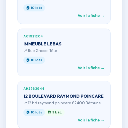
🏠 10 lots
Voir la fiche →
AG1921204
IMMEUBLE LEBAS
📍 Rue Grosse Tête
🏠 10 lots
Voir la fiche →
AH2763944
12 BOULEVARD RAYMOND POINCARE
📍 12 bd raymond poincare 62400 Béthune
🏠 10 lots
🏗 3 bât.
Voir la fiche →