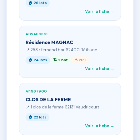
🏠 26 lots
Voir la fiche →
AD5469861
Résidence MAGNAC
📍 253 r fernand bar 62400 Béthune
🏠 24 lots
🏗 2 bât.
⚠ PPT
Voir la fiche →
AI1967900
CLOS DE LA FERME
📍 1 clos de la ferme 62131 Vaudricourt
🏠 22 lots
Voir la fiche →