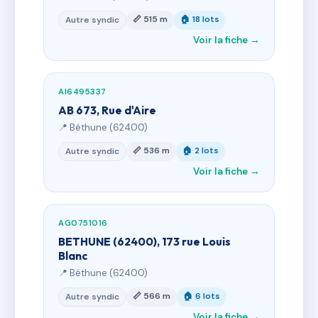
📏 515 m
🏠 18 lots
Autre syndic
Voir la fiche →
AI6495337
AB 673, Rue d'Aire
📍 Béthune (62400)
📏 536 m
🏠 2 lots
Autre syndic
Voir la fiche →
AG0751016
BETHUNE (62400), 173 rue Louis
Blanc
📍 Béthune (62400)
📏 566 m
🏠 6 lots
Autre syndic
Voir la fiche →