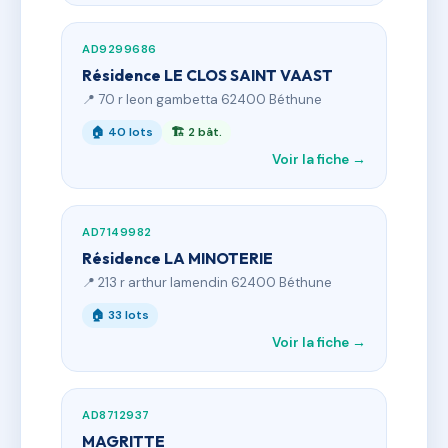
AD9299686
Résidence LE CLOS SAINT VAAST
📍 70 r leon gambetta 62400 Béthune
🏠 40 lots
🏗 2 bât.
Voir la fiche →
AD7149982
Résidence LA MINOTERIE
📍 213 r arthur lamendin 62400 Béthune
🏠 33 lots
Voir la fiche →
AD8712937
MAGRITTE