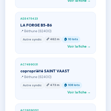
Voir la fiche →
AD3475423
LA FORGE B5-B6
📍 Béthune (62400)
📏 462 m
🏠 10 lots
Autre syndic
Voir la fiche →
AC7499031
copropriété SAINT VAAST
📍 Béthune (62400)
📏 473 m
🏠 108 lots
Autre syndic
Voir la fiche →
AC2639052