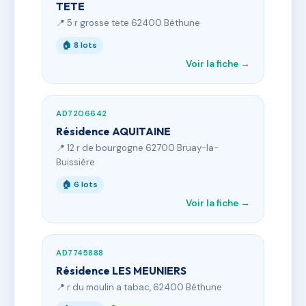
TETE
📍 5 r grosse tete 62400 Béthune
🏠 8 lots
Voir la fiche →
AD7206642
Résidence AQUITAINE
📍 12 r de bourgogne 62700 Bruay-la-
Buissière
🏠 6 lots
Voir la fiche →
AD7745888
Résidence LES MEUNIERS
📍 r du moulin a tabac, 62400 Béthune