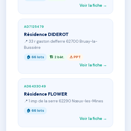
Voir la fiche →
AD7125479
Résidence DIDEROT
📍 33 r gaston defferre 62700 Bruay-la-
Buissière
🏠 66 lots
🏗 2 bât.
⚠ PPT
Voir la fiche →
AD6433049
Résidence FLOWER
📍 1 imp de la serre 62290 Nœux-les-Mines
🏠 66 lots
Voir la fiche →