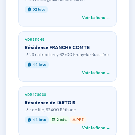
🏠 52 lots
Voir la fiche →
AD9311549
Résidence FRANCHE COMTE
📍 23 r alfred leroy 62700 Bruay-la-Buissière
🏠 44 lots
Voir la fiche →
AD5478938
Résidence de l'ARTOIS
📍 r de lille, 62400 Béthune
🏠 44 lots
🏗 2 bât.
⚠ PPT
Voir la fiche →