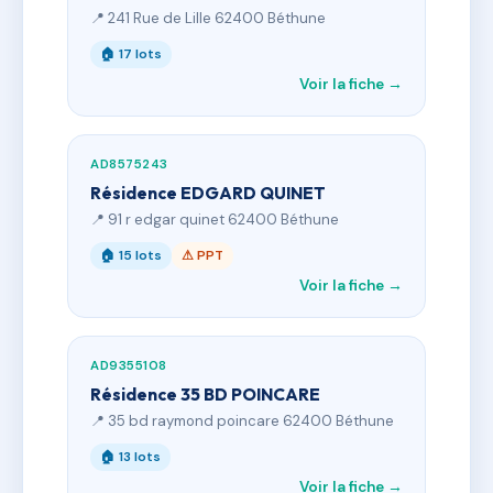
📍 241 Rue de Lille 62400 Béthune
🏠 17 lots
Voir la fiche →
AD8575243
Résidence EDGARD QUINET
📍 91 r edgar quinet 62400 Béthune
🏠 15 lots
⚠ PPT
Voir la fiche →
AD9355108
Résidence 35 BD POINCARE
📍 35 bd raymond poincare 62400 Béthune
🏠 13 lots
Voir la fiche →