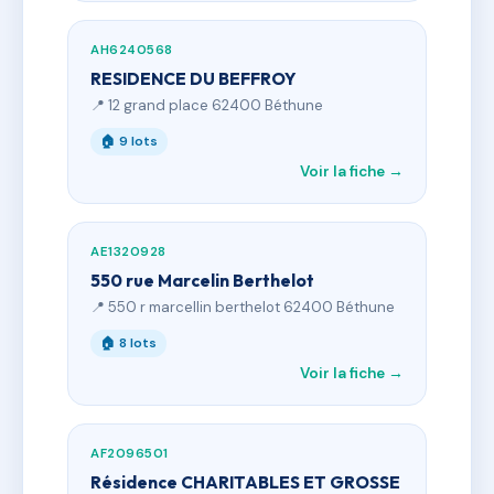
AH6240568
RESIDENCE DU BEFFROY
📍 12 grand place 62400 Béthune
🏠 9 lots
Voir la fiche →
AE1320928
550 rue Marcelin Berthelot
📍 550 r marcellin berthelot 62400 Béthune
🏠 8 lots
Voir la fiche →
AF2096501
Résidence CHARITABLES ET GROSSE