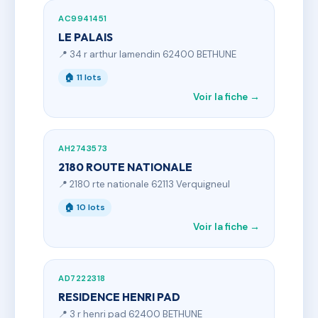
AC9941451
LE PALAIS
📍 34 r arthur lamendin 62400 BETHUNE
🏠 11 lots
Voir la fiche →
AH2743573
2180 ROUTE NATIONALE
📍 2180 rte nationale 62113 Verquigneul
🏠 10 lots
Voir la fiche →
AD7222318
RESIDENCE HENRI PAD
📍 3 r henri pad 62400 BETHUNE