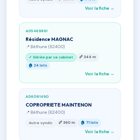
Voir la fiche →
AD5469861
Résidence MAGNAC
📍 Béthune (62400)
📏 344 m
✓ Gérée par ce cabinet
🏠 24 lots
Voir la fiche →
AD6091490
COPROPRIETE MAINTENON
📍 Béthune (62400)
📏 360 m
🏠 71 lots
Autre syndic
Voir la fiche →