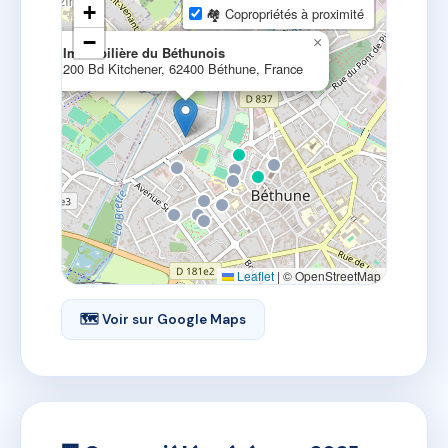
+
🏘 Copropriétés à proximité
−
×
Immobilière du Béthunois
200 Bd Kitchener, 62400 Béthune, France
Leaflet
|
© OpenStreetMap
🗺 Voir sur Google Maps