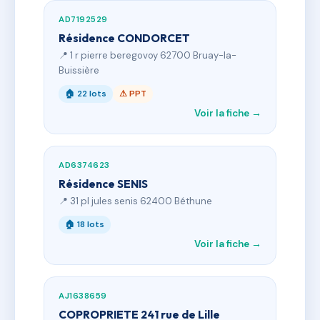
AD7192529
Résidence CONDORCET
📍 1 r pierre beregovoy 62700 Bruay-la-
Buissière
🏠 22 lots
⚠ PPT
Voir la fiche →
AD6374623
Résidence SENIS
📍 31 pl jules senis 62400 Béthune
🏠 18 lots
Voir la fiche →
AJ1638659
COPROPRIETE 241 rue de Lille