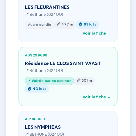
LES FLEURANTINES
📍 Béthune (62400)
📏 477 m
🏠 63 lots
Autre syndic
Voir la fiche →
AD9299686
Résidence LE CLOS SAINT VAAST
📍 Béthune (62400)
📏 501 m
✓ Gérée par ce cabinet
🏠 40 lots
Voir la fiche →
AF5863139
LES NYMPHEAS
📍 BETHUNE (62400)