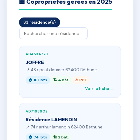
🏢 Copropriétés gérées en 2025
33 résidence(s)
AD4534723
JOFFRE
📍 48 r paul doumer 62400 Béthune
🏠 161 lots
🏗 4 bât.
⚠ PPT
Voir la fiche →
AD7168602
Résidence LAMENDIN
📍 74 r arthur lamendin 62400 Béthune
🏠 74 lots
🏗 2 bât.