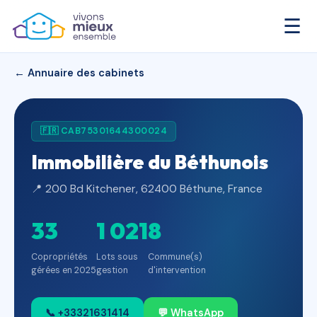
☰
← Annuaire des cabinets
🇫🇷 CAB75301644300024
Immobilière du Béthunois
📍 200 Bd Kitchener, 62400 Béthune, France
33
1 021
8
Copropriétés
Lots sous
Commune(s)
gérées en 2025
gestion
d'intervention
📞 +33321631414
💬 WhatsApp