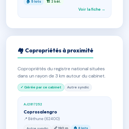
🏠 5 lots
🏗 2 bât.
Voir la fiche →
🏘 Copropriétés à proximité
Copropriétés du registre national situées
dans un rayon de 3 km autour du cabinet.
✓ Gérée par ce cabinet
Autre syndic
AJ2817252
Coprosalengro
📍 Béthune (62400)
📏 190 m
🏠 8 lots
Autre syndic