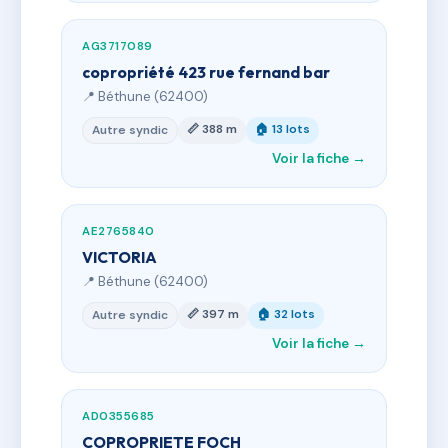
AG3717089
copropriété 423 rue fernand bar
📍 Béthune (62400)
📏 388 m
🏠 13 lots
Autre syndic
Voir la fiche →
AE2765840
VICTORIA
📍 Béthune (62400)
📏 397 m
🏠 32 lots
Autre syndic
Voir la fiche →
AD0355685
COPROPRIETE FOCH