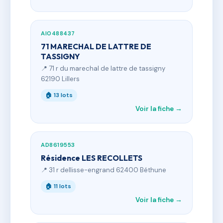
AI0488437
71 MARECHAL DE LATTRE DE
TASSIGNY
📍 71 r du marechal de lattre de tassigny
62190 Lillers
🏠 13 lots
Voir la fiche →
AD8619553
Résidence LES RECOLLETS
📍 31 r dellisse-engrand 62400 Béthune
🏠 11 lots
Voir la fiche →