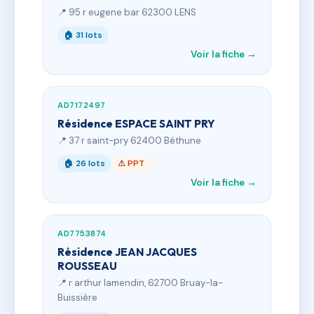
📍 95 r eugene bar 62300 LENS
🏠 31 lots
Voir la fiche →
AD7172497
Résidence ESPACE SAINT PRY
📍 37 r saint-pry 62400 Béthune
🏠 26 lots
⚠ PPT
Voir la fiche →
AD7753874
Résidence JEAN JACQUES
ROUSSEAU
📍 r arthur lamendin, 62700 Bruay-la-
Buissière