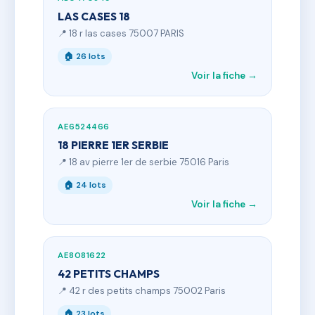
LAS CASES 18
📍 18 r las cases 75007 PARIS
🏠 26 lots
Voir la fiche →
AE6524466
18 PIERRE 1ER SERBIE
📍 18 av pierre 1er de serbie 75016 Paris
🏠 24 lots
Voir la fiche →
AE8081622
42 PETITS CHAMPS
📍 42 r des petits champs 75002 Paris
🏠 23 lots