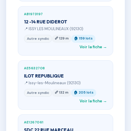
AB1973197
12 -14 RUE DIDEROT
📍 ISSY LES MOULINEAUX (92130)
📏 129 m
🏠 159 lots
Autre syndic
Voir la fiche →
AE5632708
ILOT REPUBLIQUE
📍 Issy-les-Moulineaux (92130)
📏 132 m
🏠 205 lots
Autre syndic
Voir la fiche →
AE1267061
SDC 22 RUE MARCEAU