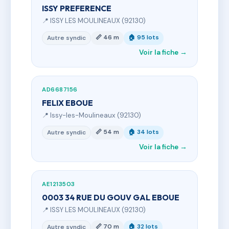
ISSY PREFERENCE
📍 ISSY LES MOULINEAUX (92130)
📏 46 m
🏠 95 lots
Autre syndic
Voir la fiche →
AD6687156
FELIX EBOUE
📍 Issy-les-Moulineaux (92130)
📏 54 m
🏠 34 lots
Autre syndic
Voir la fiche →
AE1213503
0003 34 RUE DU GOUV GAL EBOUE
📍 ISSY LES MOULINEAUX (92130)
📏 70 m
🏠 32 lots
Autre syndic