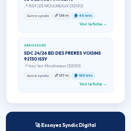
📍 ISSY LES MOULINEAUX (92130)
📏 136 m
🏠 40 lots
Autre syndic
Voir la fiche →
AB9045089
SDC 24/26 BD DES FRERES VOISINS
92130 ISSY
📍 Issy-les-Moulineaux (92130)
📏 137 m
🏠 165 lots
Autre syndic
Voir la fiche →
🚀 Essayez Syndic Digital