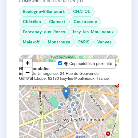
COMMUNES D'INTERVENTION (11)
Boulogne-Billancourt
CHATOU
Châtillon
Clamart
Courbevoie
Fontenay-aux-Roses
Issy-les-Moulineaux
Malakoff
Montrouge
PARIS
Vanves
+
🏘 Copropriétés à proximité
×
NCG immobilier
−
immeuble Emergence, 24 Rue du Gouverneur
Général Éboué, 92130 Issy-les-Moulineaux, France