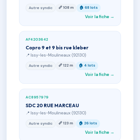
📏 108 m
🏠 68 lots
Autre syndic
Voir la fiche →
AF4203642
Copro 9 et 9 bis rue kleber
📍 Issy-les-Moulineaux (92130)
📏 122 m
🏠 4 lots
Autre syndic
Voir la fiche →
AC8957979
SDC 20 RUE MARCEAU
📍 Issy-les-Moulineaux (92130)
📏 123 m
🏠 26 lots
Autre syndic
Voir la fiche →