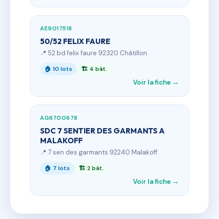
AE9017518
50/52 FELIX FAURE
📍 52 bd felix faure 92320 Châtillon
🏠 10 lots
🏗 4 bât.
Voir la fiche →
AG6700678
SDC 7 SENTIER DES GARMANTS A
MALAKOFF
📍 7 sen des garmants 92240 Malakoff
🏠 7 lots
🏗 2 bât.
Voir la fiche →