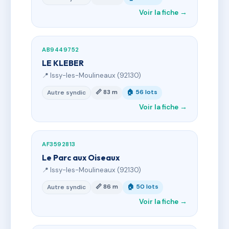
Voir la fiche →
AB9449752
LE KLEBER
📍 Issy-les-Moulineaux (92130)
📏 83 m
🏠 56 lots
Autre syndic
Voir la fiche →
AF3592813
Le Parc aux Oiseaux
📍 Issy-les-Moulineaux (92130)
📏 86 m
🏠 50 lots
Autre syndic
Voir la fiche →