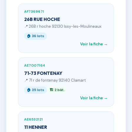
AF7369671
26B RUE HOCHE
📍 26B r hoche 92130 Issy-les-Moulineaux
🏠 36 lots
Voir la fiche →
AE7007164
71-73 FONTENAY
📍 71 r de fontenay 92140 Clamart
🏠 35 lots
🏗 2 bât.
Voir la fiche →
AE6532121
11 HENNER