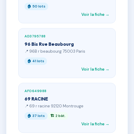
🏠 50 lots
Voir la fiche →
AD3795788
96 Bis Rue Beaubourg
📍 96B r beaubourg 75003 Paris
🏠 41 lots
Voir la fiche →
AF0649988
69 RACINE
📍 69 r racine 92120 Montrouge
🏠 37 lots
🏗 2 bât.
Voir la fiche →