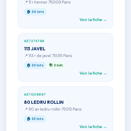
📍 11 r henner 75009 Paris
🏠 34 lots
Voir la fiche →
AE7274798
113 JAVEL
📍 113 r de javel 75015 Paris
🏠 33 lots
🏗 3 bât.
Voir la fiche →
AE7009897
80 LEDRU ROLLIN
📍 80 av ledru-rollin 75012 Paris
🏠 32 lots
Voir la fiche →