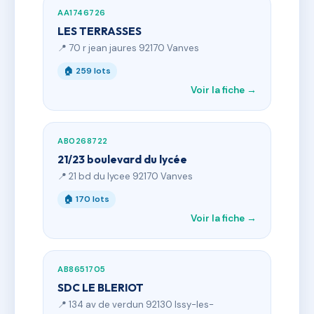
AA1746726
LES TERRASSES
📍 70 r jean jaures 92170 Vanves
🏠 259 lots
Voir la fiche →
AB0268722
21/23 boulevard du lycée
📍 21 bd du lycee 92170 Vanves
🏠 170 lots
Voir la fiche →
AB8651705
SDC LE BLERIOT
📍 134 av de verdun 92130 Issy-les-