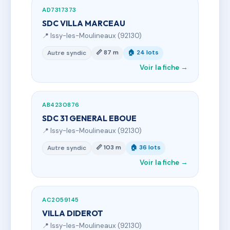
AD7317373
SDC VILLA MARCEAU
📍 Issy-les-Moulineaux (92130)
📏 87 m
🏠 24 lots
Autre syndic
Voir la fiche →
AB4230876
SDC 31 GENERAL EBOUE
📍 Issy-les-Moulineaux (92130)
📏 103 m
🏠 36 lots
Autre syndic
Voir la fiche →
AC2059145
VILLA DIDEROT
📍 Issy-les-Moulineaux (92130)