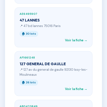
AE6495907
47 LANNES
📍 47 bd lannes 75016 Paris
🏠 30 lots
Voir la fiche →
AF1661248
127 GENERAL DE GAULLE
📍 127 av du general de gaulle 92130 Issy-les-
Moulineaux
🏠 26 lots
Voir la fiche →
AB0470849