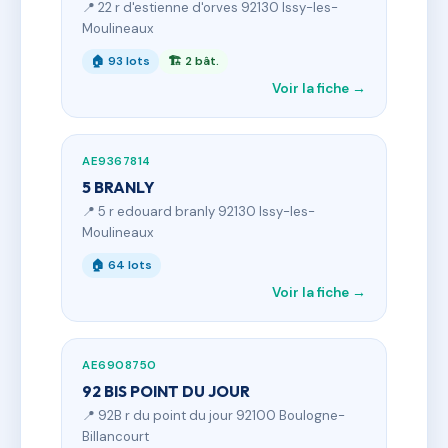
📍 22 r d'estienne d'orves 92130 Issy-les-
Moulineaux
🏠 93 lots
🏗 2 bât.
Voir la fiche →
AE9367814
5 BRANLY
📍 5 r edouard branly 92130 Issy-les-
Moulineaux
🏠 64 lots
Voir la fiche →
AE6908750
92 BIS POINT DU JOUR
📍 92B r du point du jour 92100 Boulogne-
Billancourt