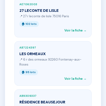
AE7062003
27 LECONTE DE LISLE
📍 27 r leconte de lisle 75016 Paris
🏠 102 lots
Voir la fiche →
AB7224397
LES ORMEAUX
📍 6 r des ormeaux 92260 Fontenay-aux-
Roses
🏠 95 lots
Voir la fiche →
AB9309337
RÉSIDENCE BEAUSEJOUR