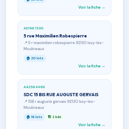
Voir la fiche →
AE1967330
5 rue Maximilien Robespierre
📍 5 r maximilien robespierre 92130 Issy-les-
Moulineaux
🏠 20 lots
Voir la fiche →
AA2564466
SDC 15 BIS RUE AUGUSTE GERVAIS
📍 15B r auguste gervais 92130 Issy-les-
Moulineaux
🏠 16 lots
🏗 2 bât.
Voir la fiche →