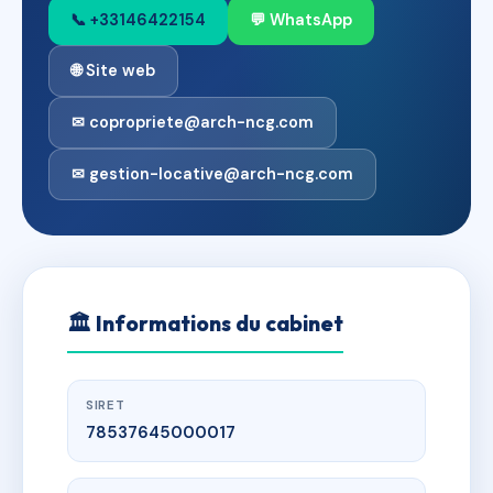
📞 +33146422154
💬 WhatsApp
🌐 Site web
✉ copropriete@arch-ncg.com
✉ gestion-locative@arch-ncg.com
🏛
Informations du cabinet
SIRET
78537645000017