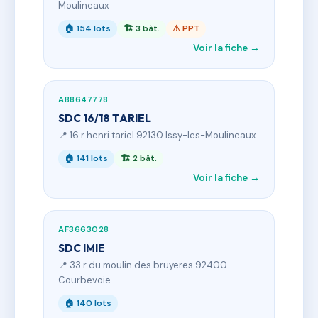
Moulineaux
🏠 154 lots
🏗 3 bât.
⚠ PPT
Voir la fiche →
AB8647778
SDC 16/18 TARIEL
📍 16 r henri tariel 92130 Issy-les-Moulineaux
🏠 141 lots
🏗 2 bât.
Voir la fiche →
AF3663028
SDC IMIE
📍 33 r du moulin des bruyeres 92400
Courbevoie
🏠 140 lots