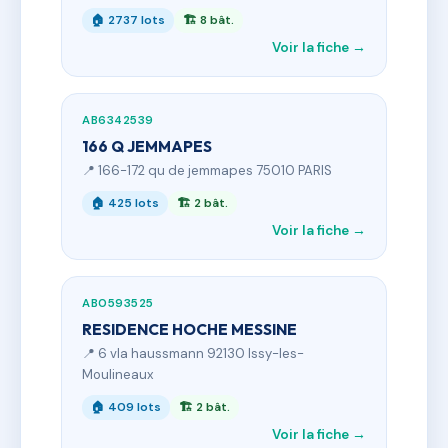
🏠 2737 lots
🏗 8 bât.
Voir la fiche →
AB6342539
166 Q JEMMAPES
📍 166-172 qu de jemmapes 75010 PARIS
🏠 425 lots
🏗 2 bât.
Voir la fiche →
AB0593525
RESIDENCE HOCHE MESSINE
📍 6 vla haussmann 92130 Issy-les-
Moulineaux
🏠 409 lots
🏗 2 bât.
Voir la fiche →