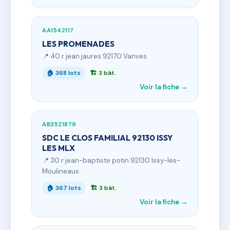
AA1542117
LES PROMENADES
📍 40 r jean jaures 92170 Vanves
🏠 368 lots
🏗 3 bât.
Voir la fiche →
AB3521879
SDC LE CLOS FAMILIAL 92130 ISSY
LES MLX
📍 30 r jean-baptiste potin 92130 Issy-les-
Moulineaux
🏠 367 lots
🏗 3 bât.
Voir la fiche →