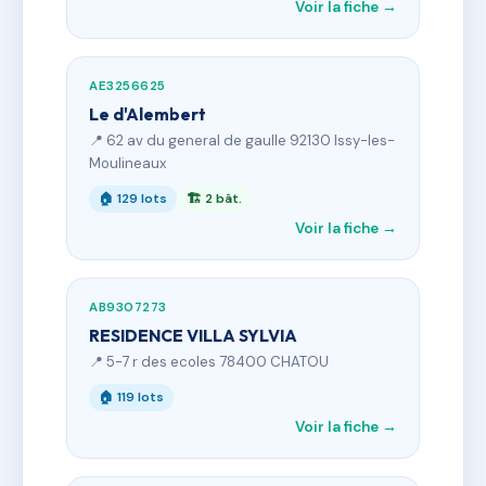
Voir la fiche →
AE3256625
Le d'Alembert
📍 62 av du general de gaulle 92130 Issy-les-
Moulineaux
🏠 129 lots
🏗 2 bât.
Voir la fiche →
AB9307273
RESIDENCE VILLA SYLVIA
📍 5-7 r des ecoles 78400 CHATOU
🏠 119 lots
Voir la fiche →