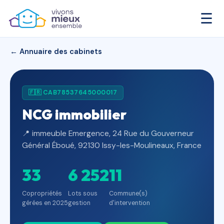
☰
← Annuaire des cabinets
🇫🇷 CAB78537645000017
NCG immobilier
📍 immeuble Emergence, 24 Rue du Gouverneur
Général Éboué, 92130 Issy-les-Moulineaux, France
33
6 252
11
Copropriétés
Lots sous
Commune(s)
gérées en 2025
gestion
d'intervention