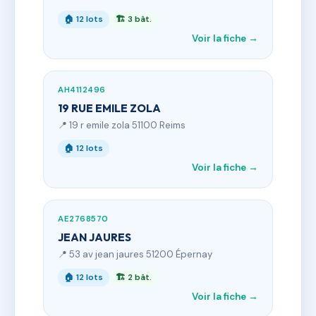
🏠 12 lots
🏗 3 bât.
Voir la fiche →
AH4112496
19 RUE EMILE ZOLA
📍 19 r emile zola 51100 Reims
🏠 12 lots
Voir la fiche →
AE2768570
JEAN JAURES
📍 53 av jean jaures 51200 Épernay
🏠 12 lots
🏗 2 bât.
Voir la fiche →