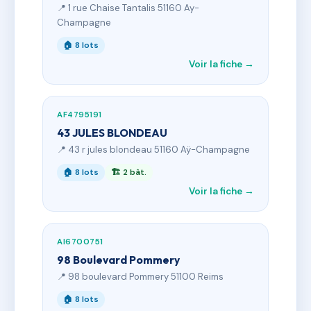
📍 1 rue Chaise Tantalis 51160 Ay-
Champagne
🏠 8 lots
Voir la fiche →
AF4795191
43 JULES BLONDEAU
📍 43 r jules blondeau 51160 Aÿ-Champagne
🏠 8 lots
🏗 2 bât.
Voir la fiche →
AI6700751
98 Boulevard Pommery
📍 98 boulevard Pommery 51100 Reims
🏠 8 lots