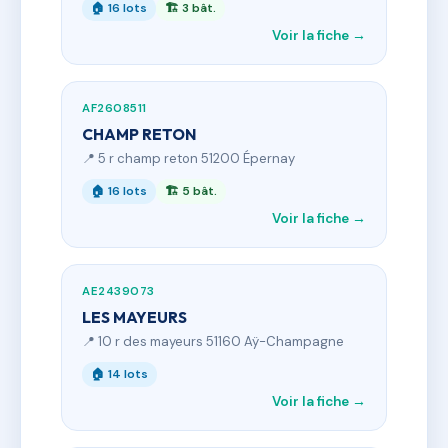
🏠 16 lots
🏗 3 bât.
Voir la fiche →
AF2608511
CHAMP RETON
📍 5 r champ reton 51200 Épernay
🏠 16 lots
🏗 5 bât.
Voir la fiche →
AE2439073
LES MAYEURS
📍 10 r des mayeurs 51160 Aÿ-Champagne
🏠 14 lots
Voir la fiche →