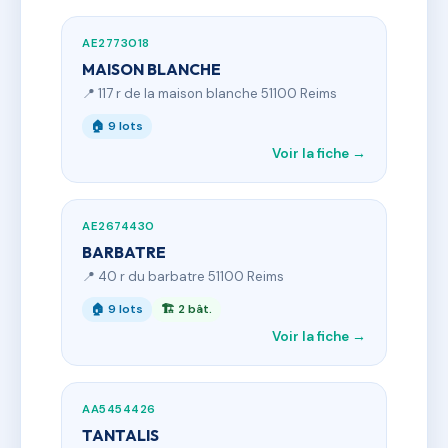
AE2773018
MAISON BLANCHE
📍 117 r de la maison blanche 51100 Reims
🏠 9 lots
Voir la fiche →
AE2674430
BARBATRE
📍 40 r du barbatre 51100 Reims
🏠 9 lots
🏗 2 bât.
Voir la fiche →
AA5454426
TANTALIS