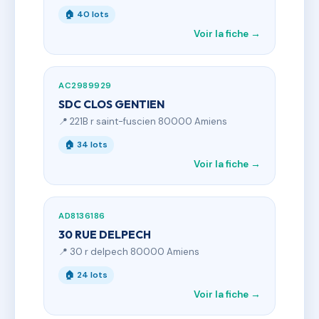
🏠 40 lots
Voir la fiche →
AC2989929
SDC CLOS GENTIEN
📍 221B r saint-fuscien 80000 Amiens
🏠 34 lots
Voir la fiche →
AD8136186
30 RUE DELPECH
📍 30 r delpech 80000 Amiens
🏠 24 lots
Voir la fiche →