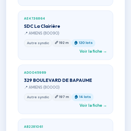
AE4736864
SDC La Clairière
📍 AMIENS (80090)
📏 192 m
🏠 120 lots
Autre syndic
Voir la fiche →
AD0045989
329 BOULEVARD DE BAPAUME
📍 AMIENS (80000)
📏 197 m
🏠 14 lots
Autre syndic
Voir la fiche →
AB2281061