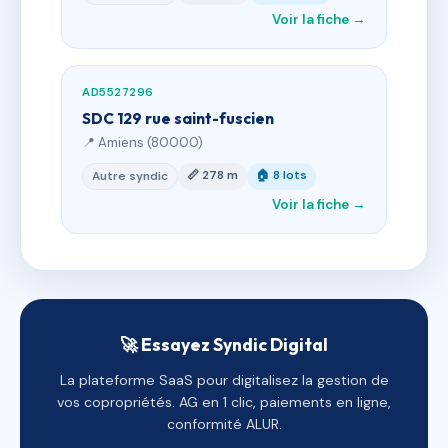
Voir la fiche →
AD5527296
SDC 129 rue saint-fuscien
📍 Amiens (80000)
📏 278 m
🏠 8 lots
Autre syndic
Voir la fiche →
🚀 Essayez Syndic Digital
La plateforme SaaS pour digitalisez la gestion de
vos copropriétés. AG en 1 clic, paiements en ligne,
conformité ALUR.