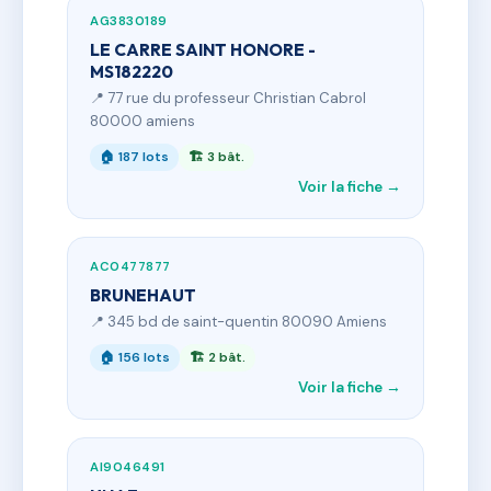
AG3830189
LE CARRE SAINT HONORE -
MS182220
📍 77 rue du professeur Christian Cabrol
80000 amiens
🏠 187 lots
🏗 3 bât.
Voir la fiche →
AC0477877
BRUNEHAUT
📍 345 bd de saint-quentin 80090 Amiens
🏠 156 lots
🏗 2 bât.
Voir la fiche →
AI9046491