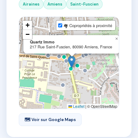
Airaines
Amiens
Saint-Fuscien
+
🏘 Copropriétés à proximité
−
×
Quartz Immo
217 Rue Saint-Fuscien, 80090 Amiens, France
Leaflet
|
© OpenStreetMap
🗺 Voir sur Google Maps