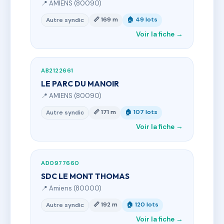
📍 AMIENS (80090)
📏 169 m
🏠 49 lots
Autre syndic
Voir la fiche →
AB2122661
LE PARC DU MANOIR
📍 AMIENS (80090)
📏 171 m
🏠 107 lots
Autre syndic
Voir la fiche →
AD0977660
SDC LE MONT THOMAS
📍 Amiens (80000)
📏 192 m
🏠 120 lots
Autre syndic
Voir la fiche →