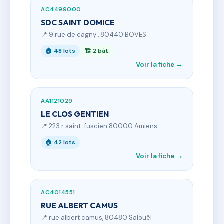
AC4499000
SDC SAINT DOMICE
📍 9 rue de cagny , 80440 BOVES
🏠 48 lots
🏗 2 bât.
Voir la fiche →
AA1121029
LE CLOS GENTIEN
📍 223 r saint-fuscien 80000 Amiens
🏠 42 lots
Voir la fiche →
AC4014551
RUE ALBERT CAMUS
📍 rue albert camus, 80480 Salouël