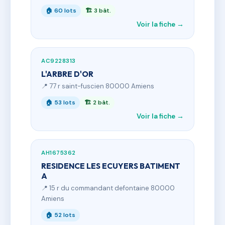
🏠 60 lots
🏗 3 bât.
Voir la fiche →
AC9228313
L'ARBRE D'OR
📍 77 r saint-fuscien 80000 Amiens
🏠 53 lots
🏗 2 bât.
Voir la fiche →
AH1675362
RESIDENCE LES ECUYERS BATIMENT
A
📍 15 r du commandant defontaine 80000
Amiens
🏠 52 lots