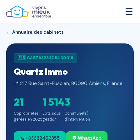
☰
← Annuaire des cabinets
🇫🇷 CAB79228809400016
Quartz Immo
📍 217 Rue Saint-Fuscien, 80090 Amiens, France
21
1 514
3
Copropriétés
Lots sous
Commune(s)
gérées en 2025
gestion
d'intervention
📞 +33322469355
💬 WhatsApp