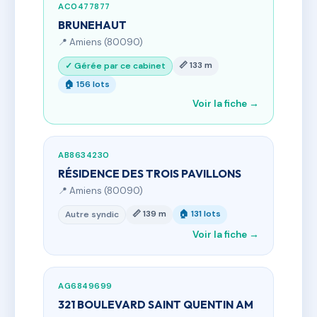
AC0477877
BRUNEHAUT
📍 Amiens (80090)
📏 133 m
✓ Gérée par ce cabinet
🏠 156 lots
Voir la fiche →
AB8634230
RÉSIDENCE DES TROIS PAVILLONS
📍 Amiens (80090)
📏 139 m
🏠 131 lots
Autre syndic
Voir la fiche →
AG6849699
321 BOULEVARD SAINT QUENTIN AM