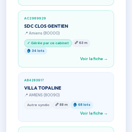
AC2989929
SDC CLOS GENTIEN
📍 Amiens (80000)
📏 63 m
✓ Gérée par ce cabinet
🏠 34 lots
Voir la fiche →
AB4283917
VILLA TOPALINE
📍 AMIENS (80090)
📏 88 m
🏠 68 lots
Autre syndic
Voir la fiche →