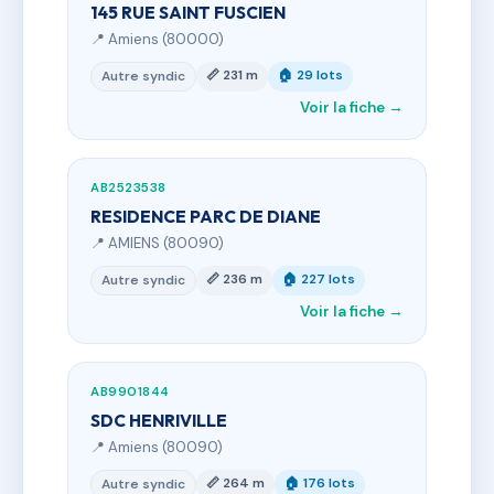
145 RUE SAINT FUSCIEN
📍 Amiens (80000)
📏 231 m
🏠 29 lots
Autre syndic
Voir la fiche →
AB2523538
RESIDENCE PARC DE DIANE
📍 AMIENS (80090)
📏 236 m
🏠 227 lots
Autre syndic
Voir la fiche →
AB9901844
SDC HENRIVILLE
📍 Amiens (80090)
📏 264 m
🏠 176 lots
Autre syndic