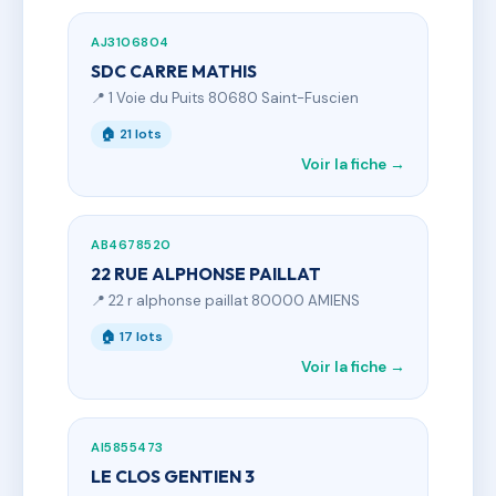
AJ3106804
SDC CARRE MATHIS
📍 1 Voie du Puits 80680 Saint-Fuscien
🏠 21 lots
Voir la fiche →
AB4678520
22 RUE ALPHONSE PAILLAT
📍 22 r alphonse paillat 80000 AMIENS
🏠 17 lots
Voir la fiche →
AI5855473
LE CLOS GENTIEN 3