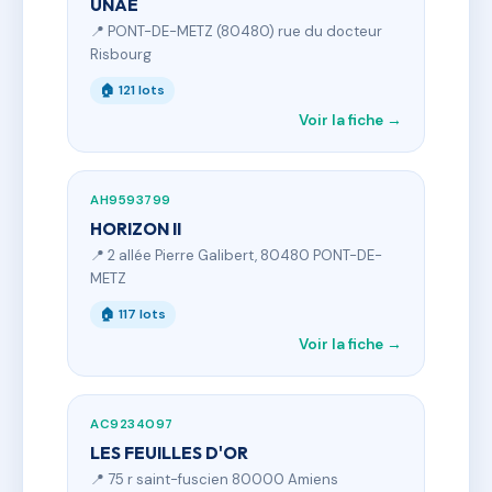
UNAE
📍 PONT-DE-METZ (80480) rue du docteur
Risbourg
🏠 121 lots
Voir la fiche →
AH9593799
HORIZON II
📍 2 allée Pierre Galibert, 80480 PONT-DE-
METZ
🏠 117 lots
Voir la fiche →
AC9234097
LES FEUILLES D'OR
📍 75 r saint-fuscien 80000 Amiens