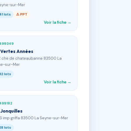
eyne-sur-Mer
41 lots
⚠ PPT
Voir la fiche →
499349
 Vertes Années
2 che de chateaubanne 83500 La
ne-sur-Mer
32 lots
Voir la fiche →
499182
 Jonquilles
76 imp griffa 83500 La Seyne-sur-Mer
28 lots