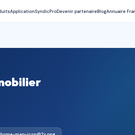
duits
Application
SyndicPro
Devenir partenaire
Blog
Annuaire Fra
mobilier
y-home-map-icon@2x.png