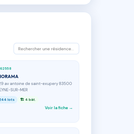
762558
NORAMA
29 av antoine de saint-exupery 83500
SEYNE-SUR-MER
244 lots
🏗 4 bât.
Voir la fiche →