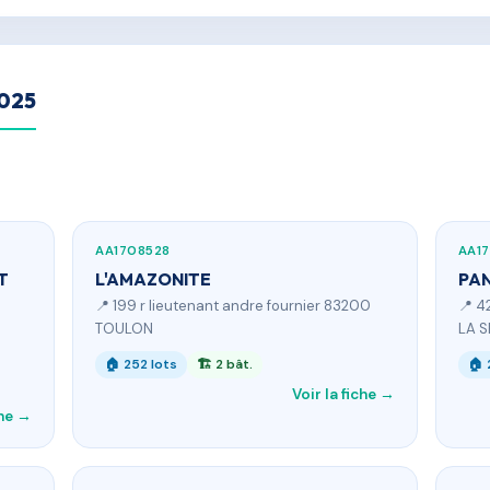
2025
AA1708528
AA1
T
L'AMAZONITE
PA
📍 199 r lieutenant andre fournier 83200
📍 4
TOULON
LA 
🏠 252 lots
🏗 2 bât.
🏠 
Voir la fiche →
che →