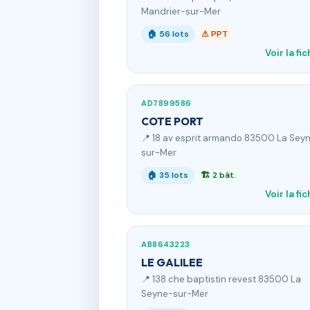
Mandrier-sur-Mer
🏠 56 lots
⚠ PPT
Voir la fi
AD7899586
COTE PORT
📍 18 av esprit armando 83500 La Sey
sur-Mer
🏠 35 lots
🏗 2 bât.
Voir la fi
AB8643223
LE GALILEE
📍 138 che baptistin revest 83500 La
Seyne-sur-Mer