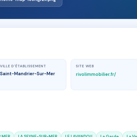
VILLE D'ÉTABLISSEMENT
SITE WEB
Saint-Mandrier-Sur-Mer
rivolimmobilier.fr/
R MER
LA SEYNE-SUR-MER
LE LAVANDOU
La Garde
La V