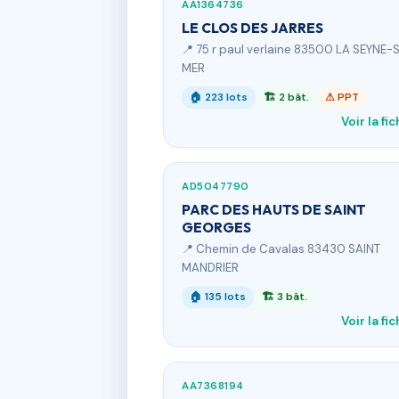
AA1364736
LE CLOS DES JARRES
📍 75 r paul verlaine 83500 LA SEYNE-
MER
🏠 223 lots
🏗 2 bât.
⚠ PPT
Voir la fi
AD5047790
PARC DES HAUTS DE SAINT
GEORGES
📍 Chemin de Cavalas 83430 SAINT
MANDRIER
🏠 135 lots
🏗 3 bât.
Voir la fi
AA7368194