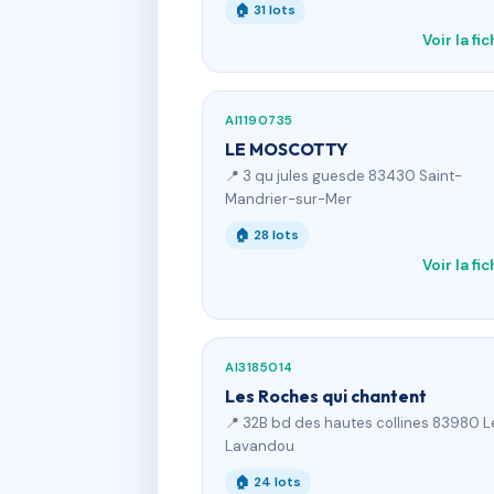
🏠 31 lots
Voir la fi
AI1190735
LE MOSCOTTY
📍 3 qu jules guesde 83430 Saint-
Mandrier-sur-Mer
🏠 28 lots
Voir la fi
AI3185014
Les Roches qui chantent
📍 32B bd des hautes collines 83980 L
Lavandou
🏠 24 lots