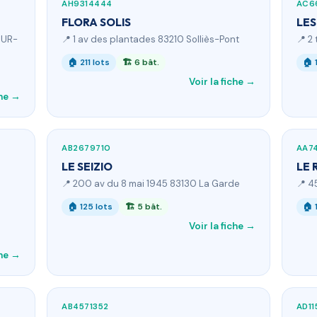
AH9314444
AC6
FLORA SOLIS
LES
SUR-
📍 1 av des plantades 83210 Solliès-Pont
📍 2
🏠 211 lots
🏗 6 bât.
🏠 
Voir la fiche →
che →
AB2679710
AA7
LE SEIZIO
LE 
📍 200 av du 8 mai 1945 83130 La Garde
📍 4
🏠 125 lots
🏗 5 bât.
🏠 
Voir la fiche →
che →
AB4571352
AD11