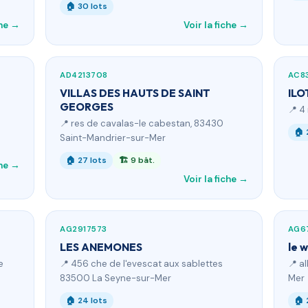
🏠 30 lots
che →
Voir la fiche →
AD4213708
AC8
VILLAS DES HAUTS DE SAINT
ILO
GEORGES
📍 4
📍 res de cavalas-le cabestan, 83430
🏠 
Saint-Mandrier-sur-Mer
🏠 27 lots
🏗 9 bât.
che →
Voir la fiche →
AG2917573
AG6
LES ANEMONES
le w
e
📍 456 che de l'evescat aux sablettes
📍 a
83500 La Seyne-sur-Mer
Mer
🏠 24 lots
🏠 