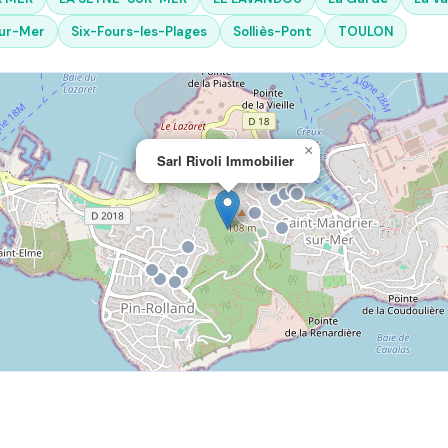
ur-Mer
Six-Fours-les-Plages
Solliès-Pont
TOULON
×
Sarl Rivoli Immobilier