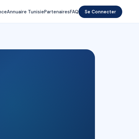
nce
Annuaire Tunisie
Partenaires
FAQ
Se Connecter