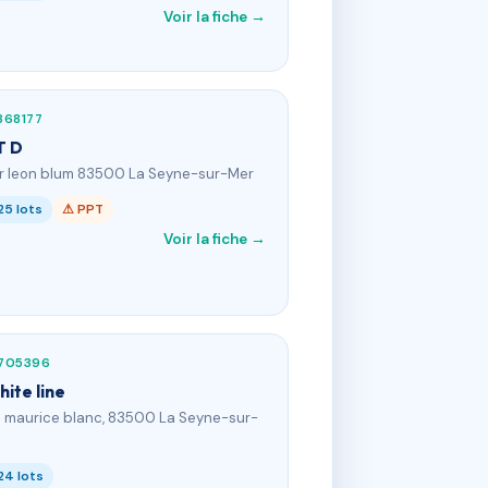
Voir la fiche →
368177
T D
 r leon blum 83500 La Seyne-sur-Mer
25 lots
⚠ PPT
Voir la fiche →
705396
hite line
ll maurice blanc, 83500 La Seyne-sur-
24 lots