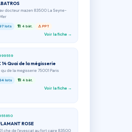
LBATROS
 av docteur mazen 83500 La Seyne-
Mer
97 lots
🏗 4 bât.
⚠ PPT
Voir la fiche →
999559
 14 Quai de la mégisserie
4 qu de la megisserie 75001 Paris
64 lots
🏗 4 bât.
Voir la fiche →
955850
FLAMANT ROSE
01 che de l'evescat au fort caire 83500