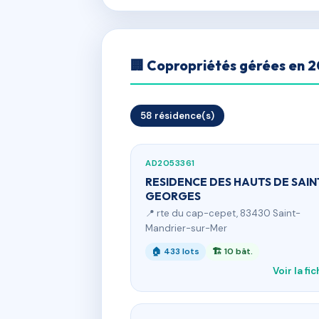
🏢 Copropriétés gérées en 
58 résidence(s)
AD2053361
RESIDENCE DES HAUTS DE SAIN
GEORGES
📍 rte du cap-cepet, 83430 Saint-
Mandrier-sur-Mer
🏠 433 lots
🏗 10 bât.
Voir la fi