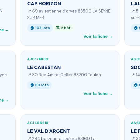
CAP HORIZON
L'A
ON
📍 69 av estienne d'orves 83500 LA SEYNE
📍 5
SUR MER
sur-
🏠 103 lots
🏗 2 bât.
🏠 
che →
Voir la fiche →
AJ0174839
AG8
LE CABESTAN
SDC
eyne-
📍 80 Rue Amiral Cellier 83200 Toulon
📍 1
🏠 80 lots
🏠 
Voir la fiche →
che →
AC1466218
AA6
LE VAL D'ARGENT
LE 
📍 294 bd general leclerc 83160 La
📍 3