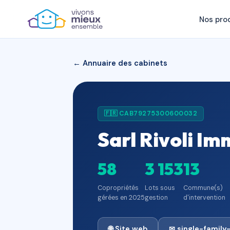
Nos pro
← Annuaire des cabinets
🇫🇷 CAB79275300600032
Sarl Rivoli Im
58
3 153
13
Copropriétés
Lots sous
Commune(s)
gérées en 2025
gestion
d'intervention
🌐 Site web
✉ single-famil