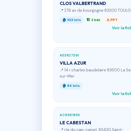
CLOS VALBERTRAND
📍 276 av de bourgogne 83200 TOUL
🏠 103 lots
🏗 3 bât.
⚠ PPT
Voir la fi
AE3827391
VILLA AZUR
📍 14 r charles baudelaire 83500 La S
sur-Mer
🏠 84 lots
Voir la fi
AC9561853
LE CABESTAN
📍 rte du cap-cepet, 83430 Saint-