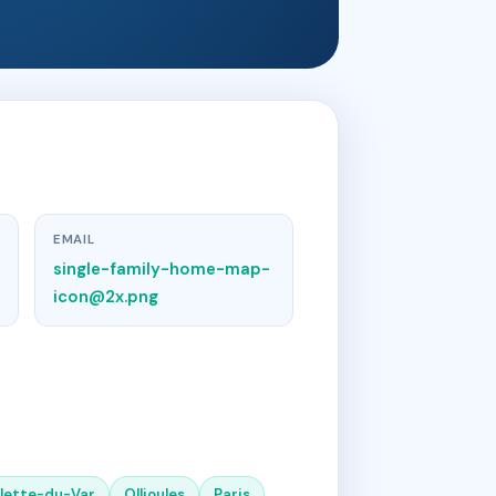
EMAIL
single-family-home-map-
icon@2x.png
alette-du-Var
Ollioules
Paris