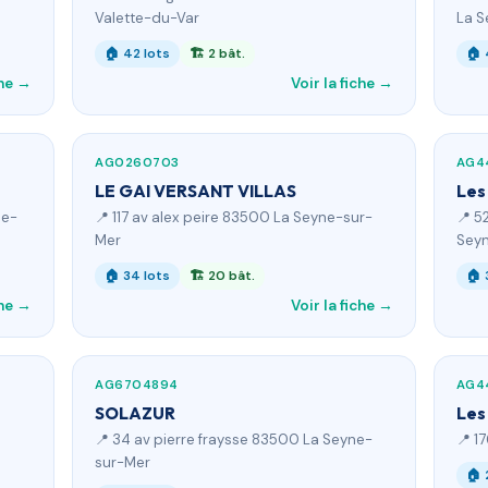
Valette-du-Var
La S
🏠 42 lots
🏗 2 bât.
🏠 
che →
Voir la fiche →
AG0260703
AG4
LE GAI VERSANT VILLAS
Les
ne-
📍 117 av alex peire 83500 La Seyne-sur-
📍 5
Mer
Sey
🏠 34 lots
🏗 20 bât.
🏠 
che →
Voir la fiche →
AG6704894
AG4
SOLAZUR
Les
📍 34 av pierre fraysse 83500 La Seyne-
📍 1
sur-Mer
🏠 