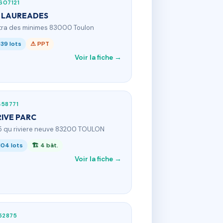
607121
 LAUREADES
 tra des minimes 83000 Toulon
139 lots
⚠ PPT
Voir la fiche →
458771
RIVE PARC
5 qu riviere neuve 83200 TOULON
104 lots
🏗 4 bât.
Voir la fiche →
52875