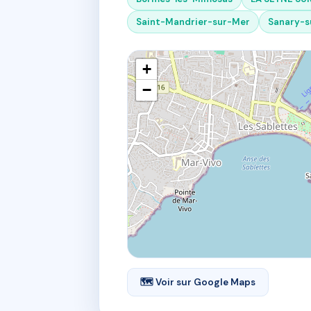
Saint-Mandrier-sur-Mer
Sanary-s
+
−
🗺 Voir sur Google Maps