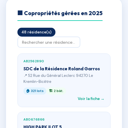
🏢 Copropriétés gérées en 2025
48 résidence(s)
AB2562890
SDC de la Résidence Roland Garros
📍 52 Rue du Général Leclerc 94270 Le
Kremlin-Bicêtre
🏠 321 lots
🏗 2 bât.
Voir la fiche →
AB0676866
HIGH PARK ILOT 5