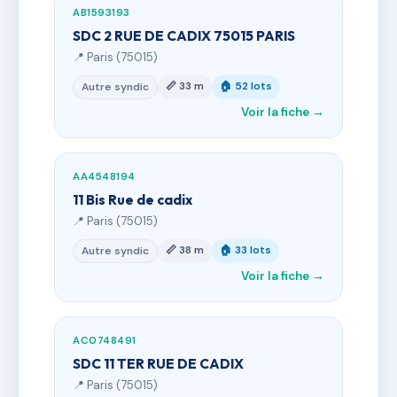
AB1593193
SDC 2 RUE DE CADIX 75015 PARIS
📍 Paris (75015)
📏 33 m
🏠 52 lots
Autre syndic
Voir la fiche →
AA4548194
11 Bis Rue de cadix
📍 Paris (75015)
📏 38 m
🏠 33 lots
Autre syndic
Voir la fiche →
AC0748491
SDC 11 TER RUE DE CADIX
📍 Paris (75015)