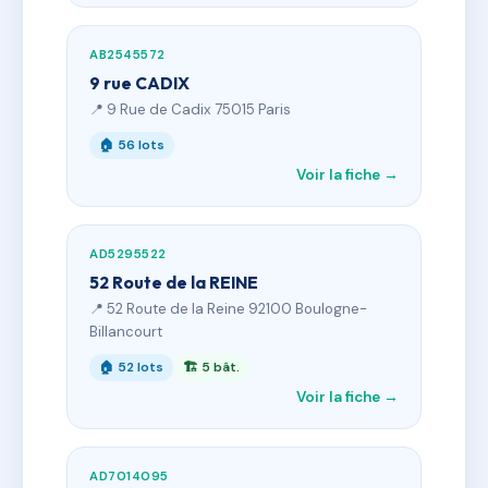
AB2545572
9 rue CADIX
📍 9 Rue de Cadix 75015 Paris
🏠 56 lots
Voir la fiche →
AD5295522
52 Route de la REINE
📍 52 Route de la Reine 92100 Boulogne-
Billancourt
🏠 52 lots
🏗 5 bât.
Voir la fiche →
AD7014095