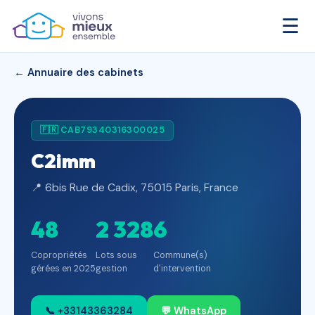
☰
← Annuaire des cabinets
🇫🇷 CAB79340316300025
C2imm
📍 6bis Rue de Cadix, 75015 Paris, France
48
2 328
6
Copropriétés
Lots sous
Commune(s)
gérées en 2025
gestion
d'intervention
📞 +33143363284
💬 WhatsApp