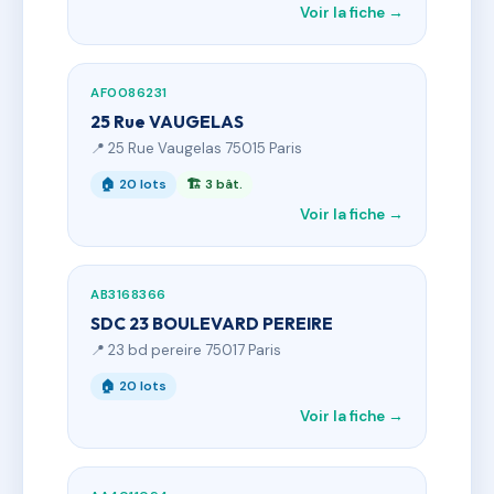
Voir la fiche →
AF0086231
25 Rue VAUGELAS
📍 25 Rue Vaugelas 75015 Paris
🏠 20 lots
🏗 3 bât.
Voir la fiche →
AB3168366
SDC 23 BOULEVARD PEREIRE
📍 23 bd pereire 75017 Paris
🏠 20 lots
Voir la fiche →