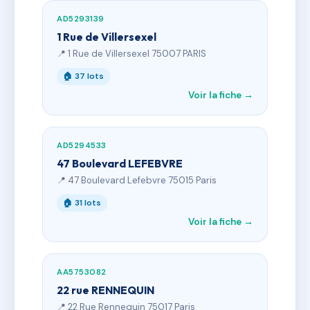
AD5293139
1 Rue de Villersexel
📍 1 Rue de Villersexel 75007 PARIS
🏠 37 lots
Voir la fiche →
AD5294533
47 Boulevard LEFEBVRE
📍 47 Boulevard Lefebvre 75015 Paris
🏠 31 lots
Voir la fiche →
AA5753082
22 rue RENNEQUIN
📍 22 Rue Rennequin 75017 Paris