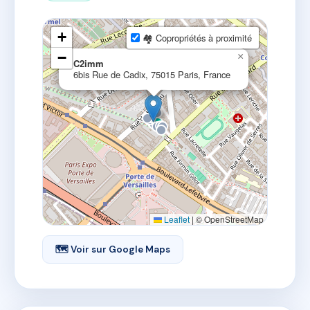
+
🏘 Copropriétés à proximité
−
×
C2imm
6bis Rue de Cadix, 75015 Paris, France
Leaflet
|
© OpenStreetMap
🗺 Voir sur Google Maps