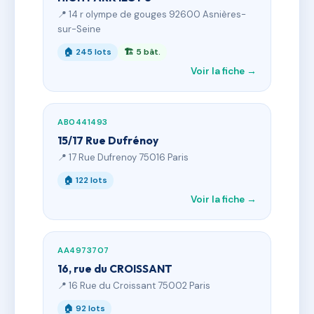
📍 14 r olympe de gouges 92600 Asnières-
sur-Seine
🏠 245 lots
🏗 5 bât.
Voir la fiche →
AB0441493
15/17 Rue Dufrénoy
📍 17 Rue Dufrenoy 75016 Paris
🏠 122 lots
Voir la fiche →
AA4973707
16, rue du CROISSANT
📍 16 Rue du Croissant 75002 Paris
🏠 92 lots