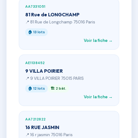
AA7331051
81 Rue de LONGCHAMP
📍 81 Rue de Longchamp 75016 Paris
🏠 13 lots
Voir la fiche →
AE1138452
9 VILLA POIRIER
📍 9 VILLA POIRIER 75015 PARIS
🏠 12 lots
🏗 2 bât.
Voir la fiche →
AA7212822
16 RUE JASMIN
📍 16 r jasmin 75016 Paris