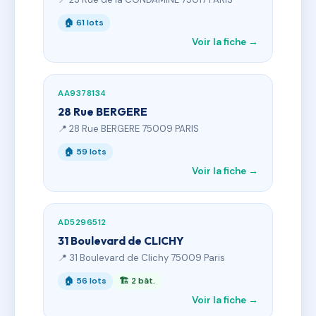
🏠 61 lots
Voir la fiche →
AA9378134
28 Rue BERGERE
📍 28 Rue BERGERE 75009 PARIS
🏠 59 lots
Voir la fiche →
AD5296512
31 Boulevard de CLICHY
📍 31 Boulevard de Clichy 75009 Paris
🏠 56 lots
🏗 2 bât.
Voir la fiche →