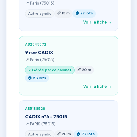
📍 Paris (75015)
📏 15 m
🏠 22 lots
Autre syndic
Voir la fiche →
AB2545572
9 rue CADIX
📍 Paris (75015)
📏 20 m
✓ Gérée par ce cabinet
🏠 56 lots
Voir la fiche →
AB5188529
CADIX n°4 - 75015
📍 PARIS (75015)
📏 20 m
🏠 77 lots
Autre syndic