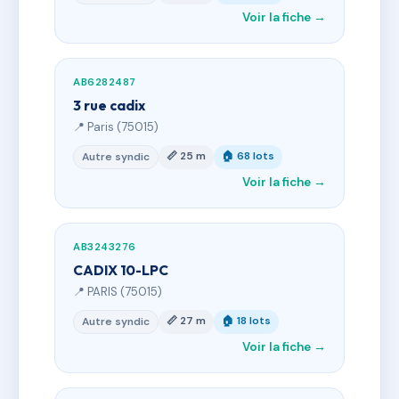
Voir la fiche →
AB6282487
3 rue cadix
📍 Paris (75015)
📏 25 m
🏠 68 lots
Autre syndic
Voir la fiche →
AB3243276
CADIX 10-LPC
📍 PARIS (75015)
📏 27 m
🏠 18 lots
Autre syndic
Voir la fiche →