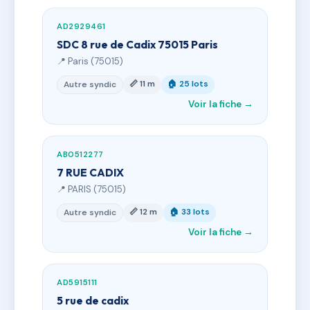
AD2929461
SDC 8 rue de Cadix 75015 Paris
📍 Paris (75015)
📏 11 m
🏠 25 lots
Autre syndic
Voir la fiche →
AB0512277
7 RUE CADIX
📍 PARIS (75015)
📏 12 m
🏠 33 lots
Autre syndic
Voir la fiche →
AD5915111
5 rue de cadix