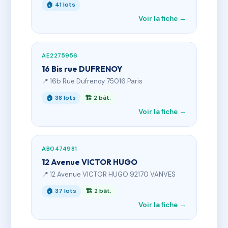
🏠 41 lots
Voir la fiche →
AE2275956
16 Bis rue DUFRENOY
📍 16b Rue Dufrenoy 75016 Paris
🏠 38 lots
🏗 2 bât.
Voir la fiche →
AB0474981
12 Avenue VICTOR HUGO
📍 12 Avenue VICTOR HUGO 92170 VANVES
🏠 37 lots
🏗 2 bât.
Voir la fiche →