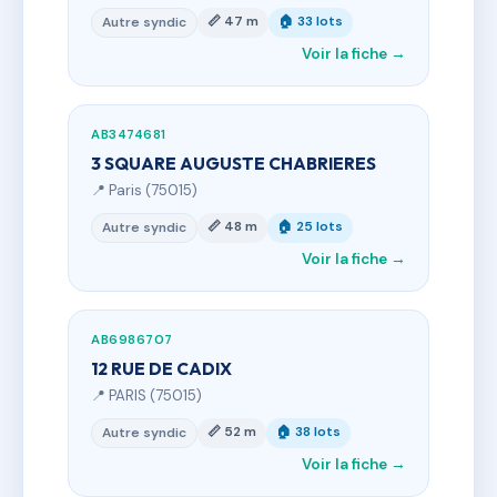
📏 47 m
🏠 33 lots
Autre syndic
Voir la fiche →
AB3474681
3 SQUARE AUGUSTE CHABRIERES
📍 Paris (75015)
📏 48 m
🏠 25 lots
Autre syndic
Voir la fiche →
AB6986707
12 RUE DE CADIX
📍 PARIS (75015)
📏 52 m
🏠 38 lots
Autre syndic
Voir la fiche →