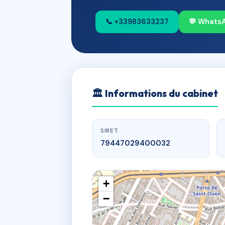
📞 +33983633237
💬 Whats
🏛
Informations du cabinet
SIRET
79447029400032
+
−