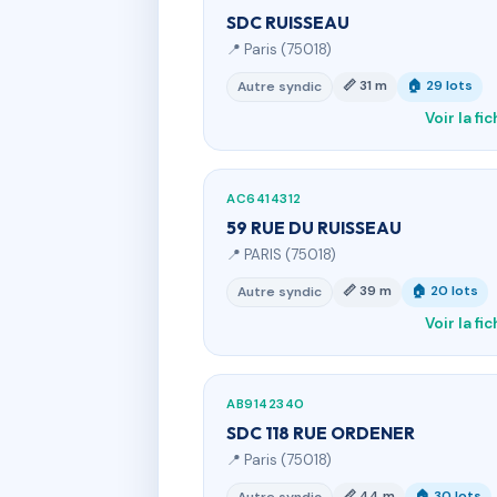
SDC RUISSEAU
📍 Paris (75018)
📏 31 m
🏠 29 lots
Autre syndic
Voir la fi
AC6414312
59 RUE DU RUISSEAU
📍 PARIS (75018)
📏 39 m
🏠 20 lots
Autre syndic
Voir la fi
AB9142340
SDC 118 RUE ORDENER
📍 Paris (75018)
📏 44 m
🏠 30 lots