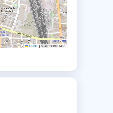
Leaflet
|
© OpenStreetMap