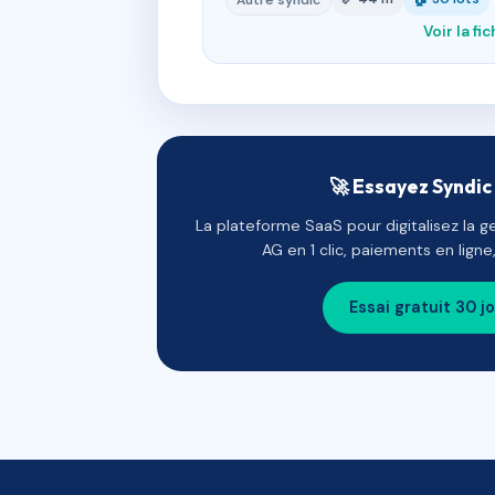
Autre syndic
Voir la fi
🚀 Essayez Syndic 
La plateforme SaaS pour digitalisez la g
AG en 1 clic, paiements en lign
Essai gratuit 30 j