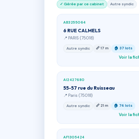
✓ Gérée par ce cabinet
Autre syndic
AB3255064
6 RUE CALMELS
📍 PARIS (75018)
📏 17 m
🏠 37 lots
Autre syndic
Voir la fi
AI2427680
55-57 rue du Ruisseau
📍 Paris (75018)
📏 21 m
🏠 74 lots
Autre syndic
Voir la fi
AF1305424