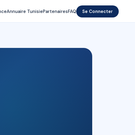
nce
Annuaire Tunisie
Partenaires
FAQ
Se Connecter