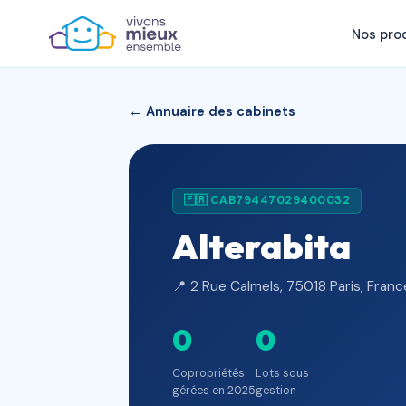
Nos pro
← Annuaire des cabinets
🇫🇷 CAB79447029400032
Alterabita
📍 2 Rue Calmels, 75018 Paris, Franc
0
0
Copropriétés
Lots sous
gérées en 2025
gestion