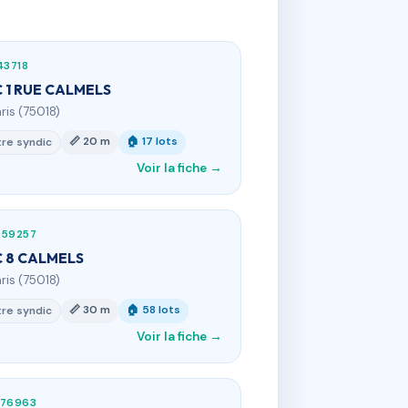
43718
 1 RUE CALMELS
aris (75018)
📏 20 m
🏠 17 lots
re syndic
Voir la fiche →
459257
 8 CALMELS
aris (75018)
📏 30 m
🏠 58 lots
re syndic
Voir la fiche →
276963