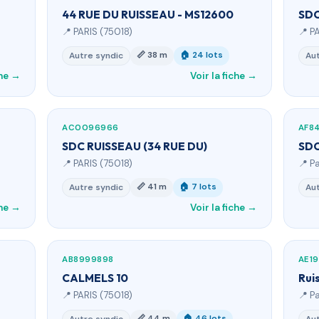
44 RUE DU RUISSEAU - MS12600
SDC
📍 PARIS (75018)
📍 P
📏 38 m
🏠 24 lots
Autre syndic
Aut
che →
Voir la fiche →
AC0096966
AF8
SDC RUISSEAU (34 RUE DU)
SDC
📍 PARIS (75018)
📍 P
📏 41 m
🏠 7 lots
Autre syndic
Aut
che →
Voir la fiche →
AB8999898
AE1
CALMELS 10
Rui
📍 PARIS (75018)
📍 P
📏 44 m
🏠 46 lots