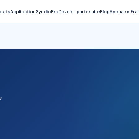
duits
Application
SyndicPro
Devenir partenaire
Blog
Annuaire Fra
e