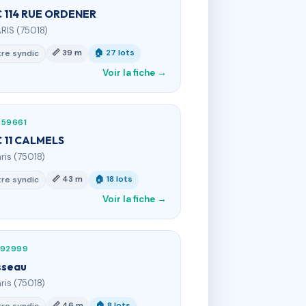
 114 RUE ORDENER
ARIS (75018)
📏 39 m
🏠 27 lots
re syndic
Voir la fiche →
459661
 11 CALMELS
aris (75018)
📏 43 m
🏠 18 lots
re syndic
Voir la fiche →
992999
sseau
aris (75018)
📏 46 m
🏠 8 lots