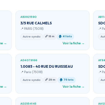
AB3921590
AB11
3/5 RUE CALMELS
SDC
📍 PARIS (75018)
📍 P
📏 18 m
🏠 41 lots
Autre syndic
Aut
che →
Voir la fiche →
AD4079166
AF8
1.0085 - 40 RUE DU RUISSEAU
SDC
📍 Paris (75018)
📍 P
📏 29 m
🏠 75 lots
Autre syndic
Aut
che →
Voir la fiche →
AD2554145
AA1