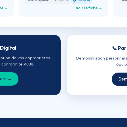
Autre syndic
Aut
che →
Voir la fiche →
Digital
📞 Par
estion de vos copropriétés.
Démonstration personnalis
e, conformité ALUR.
équip
ours →
Dem