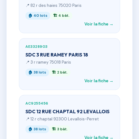
📍 82 r des haies 75020 Paris
🏠 40 lots
🏗 4 bât.
Voir la fiche →
AE3328903
SDC 3 RUE RAMEY PARIS 18
📍 3 r ramey 75018 Paris
🏠 38 lots
🏗 2 bât.
Voir la fiche →
AC9255456
SDC 12 RUE CHAPTAL 92 LEVALLOIS
📍 12 r chaptal 92300 Levallois-Perret
🏠 38 lots
🏗 3 bât.
Voir la fiche →