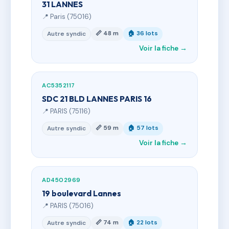
31 LANNES
📍 Paris (75016)
📏 48 m
🏠 36 lots
Autre syndic
Voir la fiche →
AC5352117
SDC 21 BLD LANNES PARIS 16
📍 PARIS (75116)
📏 59 m
🏠 57 lots
Autre syndic
Voir la fiche →
AD4502969
19 boulevard Lannes
📍 PARIS (75016)
📏 74 m
🏠 22 lots
Autre syndic