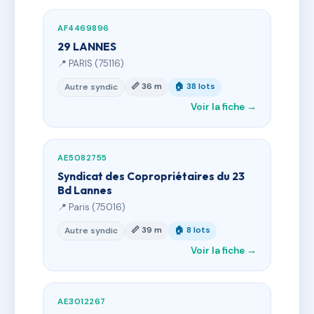
AF4469896
29 LANNES
📍 PARIS (75116)
📏 36 m
🏠 38 lots
Autre syndic
Voir la fiche →
AE5082755
Syndicat des Copropriétaires du 23
Bd Lannes
📍 Paris (75016)
📏 39 m
🏠 8 lots
Autre syndic
Voir la fiche →
AE3012267