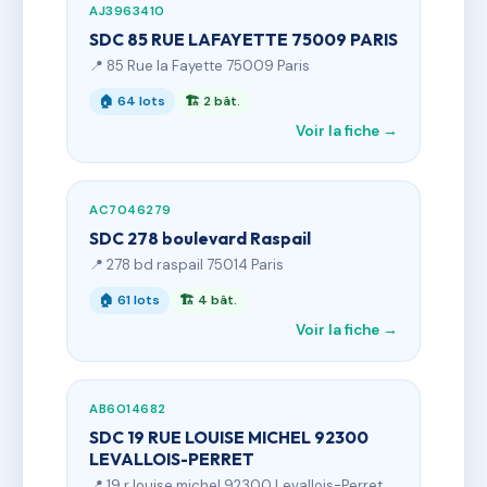
AJ3963410
SDC 85 RUE LAFAYETTE 75009 PARIS
📍 85 Rue la Fayette 75009 Paris
🏠 64 lots
🏗 2 bât.
Voir la fiche →
AC7046279
SDC 278 boulevard Raspail
📍 278 bd raspail 75014 Paris
🏠 61 lots
🏗 4 bât.
Voir la fiche →
AB6014682
SDC 19 RUE LOUISE MICHEL 92300
LEVALLOIS-PERRET
📍 19 r louise michel 92300 Levallois-Perret