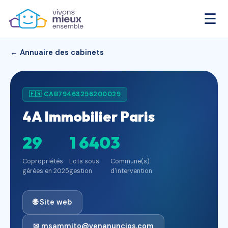
☰
← Annuaire des cabinets
🇫🇷 CAB79463256200029
4A Immobilier Paris
29
1 640
3
Copropriétés
Lots sous
Commune(s)
gérées en 2025
gestion
d'intervention
🌐 Site web
✉ msammito@venanuncios.com