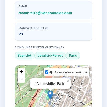
EMAIL
msammito@venanuncios.com
MANDATS REGISTRE
28
COMMUNES D'INTERVENTION (3)
Bagnolet
Levallois-Perret
Paris
+
🏘 Copropriétés à proximité
−
×
4A Immobilier Paris