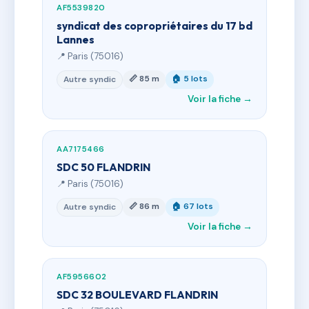
AF5539820
syndicat des copropriétaires du 17 bd
Lannes
📍 Paris (75016)
📏 85 m
🏠 5 lots
Autre syndic
Voir la fiche →
AA7175466
SDC 50 FLANDRIN
📍 Paris (75016)
📏 86 m
🏠 67 lots
Autre syndic
Voir la fiche →
AF5956602
SDC 32 BOULEVARD FLANDRIN