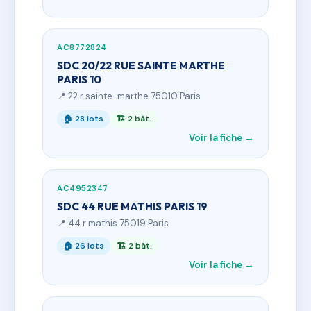
AC8772824
SDC 20/22 RUE SAINTE MARTHE
PARIS 10
📍 22 r sainte-marthe 75010 Paris
🏠 28 lots
🏗 2 bât.
Voir la fiche →
AC4952347
SDC 44 RUE MATHIS PARIS 19
📍 44 r mathis 75019 Paris
🏠 26 lots
🏗 2 bât.
Voir la fiche →