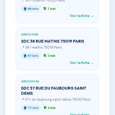
📍 50 r d'avron 75020 Paris
🏠 98 lots
🏗 7 bât.
Voir la fiche →
AB6014195
SDC 38 RUE MATHIS 75019 PARIS
📍 38 r mathis 75019 Paris
🏠 87 lots
🏗 2 bât.
Voir la fiche →
AB6013445
SDC 57 RUE DU FAUBOURG SAINT
DENIS
📍 57 r du faubourg saint-denis 75010 Paris
🏠 77 lots
🏗 3 bât.
Voir la fiche →