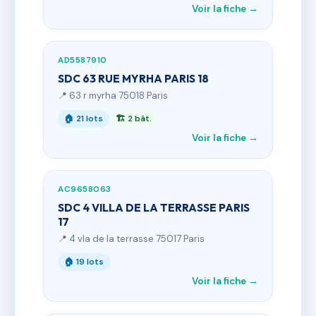
Voir la fiche →
AD5587910
SDC 63 RUE MYRHA PARIS 18
📍 63 r myrha 75018 Paris
🏠 21 lots
🏗 2 bât.
Voir la fiche →
AC9658063
SDC 4 VILLA DE LA TERRASSE PARIS
17
📍 4 vla de la terrasse 75017 Paris
🏠 19 lots
Voir la fiche →