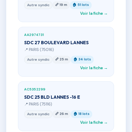
📏 19 m
🏠 51 lots
Autre syndic
Voir la fiche →
AA2974731
SDC 27 BOULEVARD LANNES
📍 PARIS (75016)
📏 25 m
🏠 34 lots
Autre syndic
Voir la fiche →
AC5352299
SDC 25 BLD LANNES -16 E
📍 PARIS (75116)
📏 26 m
🏠 18 lots
Autre syndic
Voir la fiche →