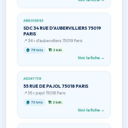
AB6013692
SDC 34 RUE D'AUBERVILLIERS 75019
PARIS
📍 34 r d'aubervilliers 75019 Paris
🏠 75 lots
🏗 2 bât.
Voir la fiche →
AE3977113
55 RUE DE PAJOL 75018 PARIS
📍 55 r pajol 75018 Paris
🏠 72 lots
🏗 2 bât.
Voir la fiche →