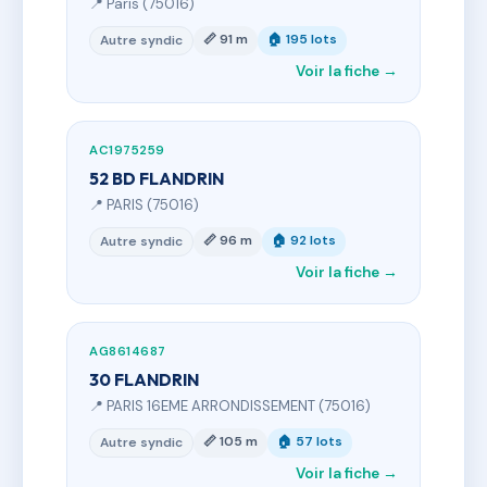
📍 Paris (75016)
📏 91 m
🏠 195 lots
Autre syndic
Voir la fiche →
AC1975259
52 BD FLANDRIN
📍 PARIS (75016)
📏 96 m
🏠 92 lots
Autre syndic
Voir la fiche →
AG8614687
30 FLANDRIN
📍 PARIS 16EME ARRONDISSEMENT (75016)
📏 105 m
🏠 57 lots
Autre syndic
Voir la fiche →