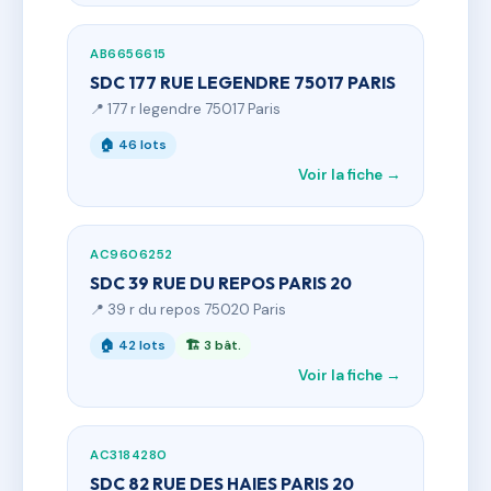
AB6656615
SDC 177 RUE LEGENDRE 75017 PARIS
📍 177 r legendre 75017 Paris
🏠 46 lots
Voir la fiche →
AC9606252
SDC 39 RUE DU REPOS PARIS 20
📍 39 r du repos 75020 Paris
🏠 42 lots
🏗 3 bât.
Voir la fiche →
AC3184280
SDC 82 RUE DES HAIES PARIS 20