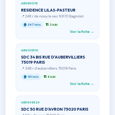
AB5980115
RESIDENCE LILAS-PASTEUR
📍 248 r de noisy le sec 93170 Bagnolet
🏠 347 lots
🏗 3 bât.
Voir la fiche →
AB6013510
SDC 34 BIS RUE D'AUBERVILLIERS
75019 PARIS
📍 34B r d'aubervilliers 75019 Paris
🏠 151 lots
🏗 8 bât.
Voir la fiche →
AB5949524
SDC 50 RUE D'AVRON 75020 PARIS