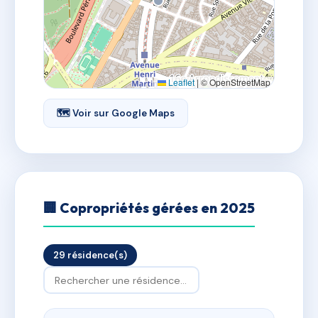
Leaflet
|
© OpenStreetMap
🗺 Voir sur Google Maps
🏢 Copropriétés gérées en 2025
29 résidence(s)