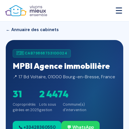
☰
← Annuaire des cabinets
🇫🇷 CAB79868733100024
MPBI Agence immobilière
📍 17 Bd Voltaire, 01000 Bourg-en-Bresse, France
31
2 447
4
Copropriétés
Lots sous
Commune(s)
gérées en 2025
gestion
d'intervention
📞 +33428360550
💬 WhatsApp