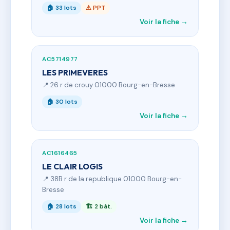
🏠 33 lots
⚠ PPT
Voir la fiche →
AC5714977
LES PRIMEVERES
📍 26 r de crouy 01000 Bourg-en-Bresse
🏠 30 lots
Voir la fiche →
AC1616465
LE CLAIR LOGIS
📍 38B r de la republique 01000 Bourg-en-
Bresse
🏠 28 lots
🏗 2 bât.
Voir la fiche →