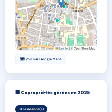
Leaflet
|
© OpenStreetMap
🗺 Voir sur Google Maps
🏢 Copropriétés gérées en 2025
31 résidence(s)