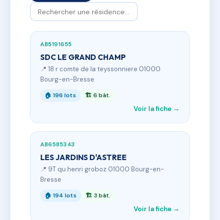
AB5191655
SDC LE GRAND CHAMP
📍 18 r comte de la teyssonniere 01000
Bourg-en-Bresse
🏠 196 lots
🏗 6 bât.
Voir la fiche →
AB6585343
LES JARDINS D'ASTREE
📍 9T qu henri groboz 01000 Bourg-en-
Bresse
🏠 194 lots
🏗 3 bât.
Voir la fiche →