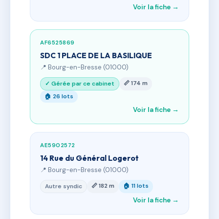
Voir la fiche →
AF6525869
SDC 1 PLACE DE LA BASILIQUE
📍 Bourg-en-Bresse (01000)
📏 174 m
✓ Gérée par ce cabinet
🏠 26 lots
Voir la fiche →
AE5902572
14 Rue du Général Logerot
📍 Bourg-en-Bresse (01000)
📏 182 m
🏠 11 lots
Autre syndic
Voir la fiche →