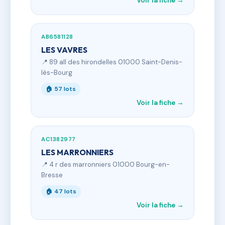
Voir la fiche →
AB6581128
LES VAVRES
📍 89 all des hirondelles 01000 Saint-Denis-
lès-Bourg
🏠 57 lots
Voir la fiche →
AC1382977
LES MARRONNIERS
📍 4 r des marronniers 01000 Bourg-en-
Bresse
🏠 47 lots
Voir la fiche →