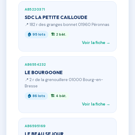
AB5220371
SDC LA PETITE CAILLOUDE
📍 182 r des granges bonnet 01960 Péronnas
🏠 95 lots
🏗 2 bât.
Voir la fiche →
AB6554232
LE BOURGOGNE
📍 2 r de la grenouillere 01000 Bourg-en-
Bresse
🏠 86 lots
🏗 4 bât.
Voir la fiche →
AB6595169
LE BEAU SEJOUR