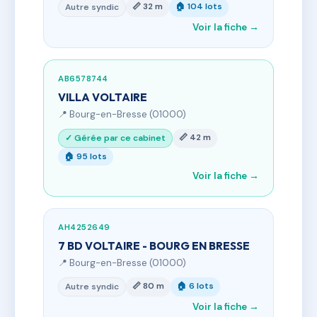
📏 32 m
🏠 104 lots
Autre syndic
Voir la fiche →
AB6578744
VILLA VOLTAIRE
📍 Bourg-en-Bresse (01000)
📏 42 m
✓ Gérée par ce cabinet
🏠 95 lots
Voir la fiche →
AH4252649
7 BD VOLTAIRE - BOURG EN BRESSE
📍 Bourg-en-Bresse (01000)
📏 80 m
🏠 6 lots
Autre syndic
Voir la fiche →