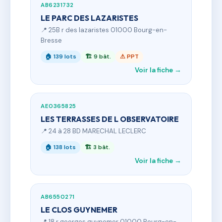
AB6231732
LE PARC DES LAZARISTES
📍 25B r des lazaristes 01000 Bourg-en-
Bresse
🏠 139 lots
🏗 9 bât.
⚠ PPT
Voir la fiche →
AE0365825
LES TERRASSES DE L OBSERVATOIRE
📍 24 à 28 BD MARECHAL LECLERC
🏠 138 lots
🏗 3 bât.
Voir la fiche →
AB6550271
LE CLOS GUYNEMER
📍 18 r georges guynemer 01000 Bourg-en-