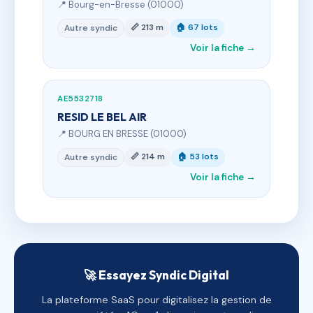
📍 Bourg-en-Bresse (01000)
📏 213 m
🏠 67 lots
Autre syndic
Voir la fiche →
AE5532718
RESID LE BEL AIR
📍 BOURG EN BRESSE (01000)
📏 214 m
🏠 53 lots
Autre syndic
Voir la fiche →
🚀 Essayez Syndic Digital
La plateforme SaaS pour digitalisez la gestion de