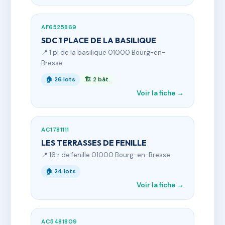
AF6525869
SDC 1 PLACE DE LA BASILIQUE
📍 1 pl de la basilique 01000 Bourg-en-
Bresse
🏠 26 lots
🏗 2 bât.
Voir la fiche →
AC1781111
LES TERRASSES DE FENILLE
📍 16 r de fenille 01000 Bourg-en-Bresse
🏠 24 lots
Voir la fiche →
AC5481809