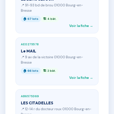
📍 91-93 bd de brou 01000 Bourg-en-
Bresse
🏠 67 lots
🏗 4 bât.
Voir la fiche →
AE0275578
Le MAIL
📍 9 av de la victoire 01000 Bourg-en-
Bresse
🏠 66 lots
🏗 2 bât.
Voir la fiche →
AB6575369
LES CITADELLES
📍 12-14 r du docteur roux 01000 Bourg-en-