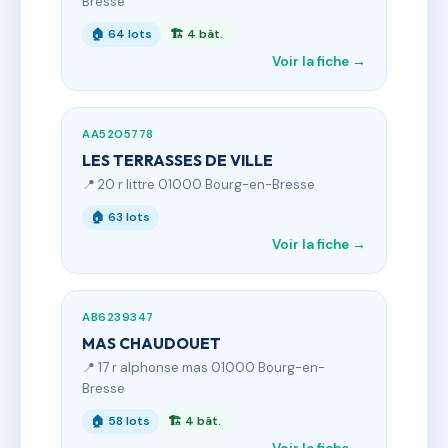
Bresse
🏠 64 lots
🏗 4 bât.
Voir la fiche →
AA5205778
LES TERRASSES DE VILLE
📍 20 r littre 01000 Bourg-en-Bresse
🏠 63 lots
Voir la fiche →
AB6239347
MAS CHAUDOUET
📍 17 r alphonse mas 01000 Bourg-en-
Bresse
🏠 58 lots
🏗 4 bât.