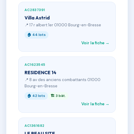
AC2837391
Villa Astrid
📍 17 r albert 1er 01000 Bourg-en-Bresse
🏠 44 lots
Voir la fiche →
AC1623545
RESIDENCE 14
📍 8 av des anciens combattants 01000
Bourg-en-Bresse
🏠 42 lots
🏗 3 bât.
Voir la fiche →
AC1361682
LE BEAU SITE