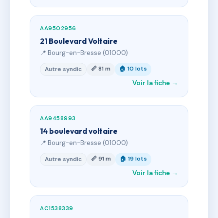
AA9502956
21 Boulevard Voltaire
📍 Bourg-en-Bresse (01000)
📏 81 m
🏠 10 lots
Autre syndic
Voir la fiche →
AA9458993
14 boulevard voltaire
📍 Bourg-en-Bresse (01000)
📏 91 m
🏠 19 lots
Autre syndic
Voir la fiche →
AC1538339