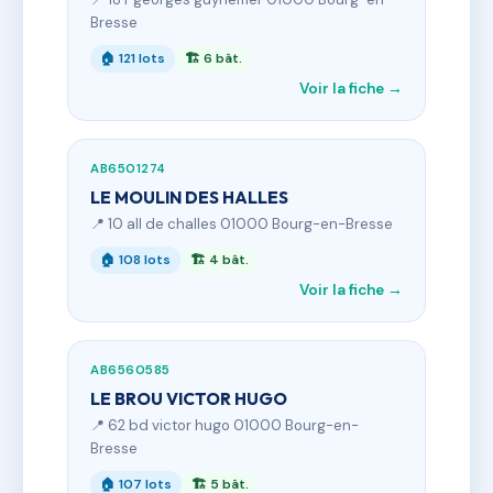
Bresse
🏠 121 lots
🏗 6 bât.
Voir la fiche →
AB6501274
LE MOULIN DES HALLES
📍 10 all de challes 01000 Bourg-en-Bresse
🏠 108 lots
🏗 4 bât.
Voir la fiche →
AB6560585
LE BROU VICTOR HUGO
📍 62 bd victor hugo 01000 Bourg-en-
Bresse
🏠 107 lots
🏗 5 bât.