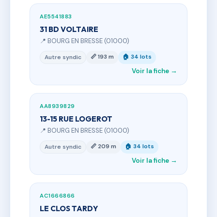
AE5541883
31 BD VOLTAIRE
📍 BOURG EN BRESSE (01000)
📏 193 m
🏠 34 lots
Autre syndic
Voir la fiche →
AA8939829
13-15 RUE LOGEROT
📍 BOURG EN BRESSE (01000)
📏 209 m
🏠 34 lots
Autre syndic
Voir la fiche →
AC1666866
LE CLOS TARDY