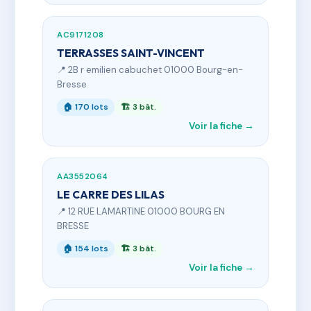
AC9171208
TERRASSES SAINT-VINCENT
📍 2B r emilien cabuchet 01000 Bourg-en-
Bresse
🏠 170 lots
🏗 3 bât.
Voir la fiche →
AA3552064
LE CARRE DES LILAS
📍 12 RUE LAMARTINE 01000 BOURG EN
BRESSE
🏠 154 lots
🏗 3 bât.
Voir la fiche →