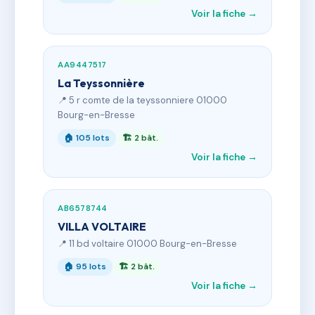
Voir la fiche →
AA9447517
La Teyssonnière
📍 5 r comte de la teyssonniere 01000
Bourg-en-Bresse
🏠 105 lots
🏗 2 bât.
Voir la fiche →
AB6578744
VILLA VOLTAIRE
📍 11 bd voltaire 01000 Bourg-en-Bresse
🏠 95 lots
🏗 2 bât.
Voir la fiche →