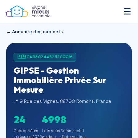
☰
← Annuaire des cabinets
🇫🇷 CAB80244625200016
GIPSE - Gestion
Immobilière Privée Sur
Mesure
📍 9 Rue des Vignes, 88700 Romont, France
24
499
8
Copropriétés
Lots sous
Commune(s)
gérées en 2025
gestion
d'intervention