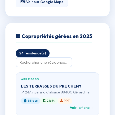
🗺 Voir sur Google Maps
🏢 Copropriétés gérées en 2025
24 résidence(s)
AB9218660
LES TERRASSES DU PRE CHENY
📍 24A r gerard d'alsace 88400 Gérardmer
🏠 61 lots
🏗 2 bât.
⚠ PPT
Voir la fiche →