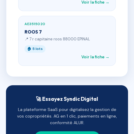
Voir la fiche →
AE3515020
ROOS 7
📍 7 r capitaine roos 88000 EPINAL
🏠 5 lots
Voir la fiche →
🚀 Essayez Syndic Digital
La plateforme SaaS pour digitalisez la gestion de
vos copropriétés. AG en 1 clic, paiements en ligne,
conformité ALUR.