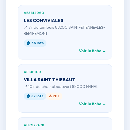
AE3314960
LES CONVIVIALES
📍 7 r du tambois 88200 SAINT-ETIENNE-LES-
REMIREMONT
🏠 55 lots
Voir la fiche →
AE1311109
VILLA SAINT THIEBAUT
📍 10 r du champbeauvert 88000 EPINAL
🏠 37 lots
⚠ PPT
Voir la fiche →
AH7927478