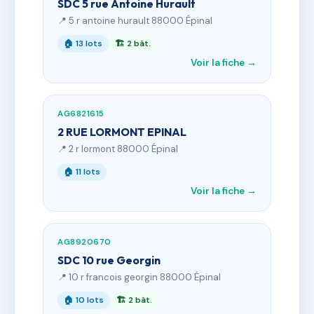
SDC 5 rue Antoine Hurault
📍 5 r antoine hurault 88000 Épinal
🏠 13 lots
🏗 2 bât.
Voir la fiche →
AG6821615
2 RUE LORMONT EPINAL
📍 2 r lormont 88000 Épinal
🏠 11 lots
Voir la fiche →
AG8920670
SDC 10 rue Georgin
📍 10 r francois georgin 88000 Épinal
🏠 10 lots
🏗 2 bât.