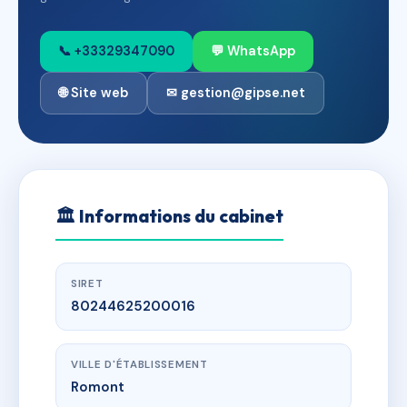
📞 +33329347090
💬 WhatsApp
🌐 Site web
✉ gestion@gipse.net
🏛
Informations du cabinet
SIRET
80244625200016
VILLE D'ÉTABLISSEMENT
Romont