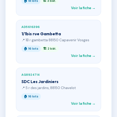
🏠 18 lots
🏗 3 bât.
Voir la fiche →
AD5616396
1/1bis rue Gambetta
📍 1B r gambetta 88150 Capavenir Vosges
🏠 16 lots
🏗 2 bât.
Voir la fiche →
AG8924714
SDC Les Jardiniers
📍 5 r des jardins, 88150 Chavelot
🏠 16 lots
Voir la fiche →