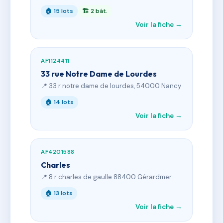
🏠 15 lots
🏗 2 bât.
Voir la fiche →
AF1124411
33 rue Notre Dame de Lourdes
📍 33 r notre dame de lourdes, 54000 Nancy
🏠 14 lots
Voir la fiche →
AF4201588
Charles
📍 8 r charles de gaulle 88400 Gérardmer
🏠 13 lots
Voir la fiche →