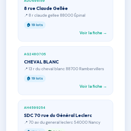
AD0698159
8 rue Claude Gellée
📍 8 r claude gellee 88000 Épinal
🏠 19 lots
Voir la fiche →
AG2480705
CHEVAL BLANC
📍 13 r du cheval blanc 88700 Rambervillers
🏠 19 lots
Voir la fiche →
AH4599254
SDC 70 rue du Général Leclerc
📍 70 av du general leclerc 54000 Nancy