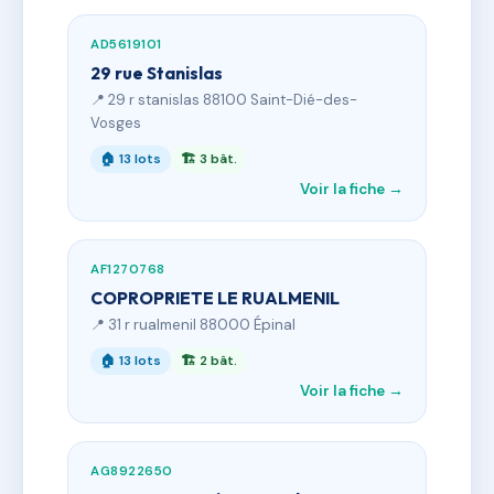
AD5619101
29 rue Stanislas
📍 29 r stanislas 88100 Saint-Dié-des-
Vosges
🏠 13 lots
🏗 3 bât.
Voir la fiche →
AF1270768
COPROPRIETE LE RUALMENIL
📍 31 r rualmenil 88000 Épinal
🏠 13 lots
🏗 2 bât.
Voir la fiche →
AG8922650