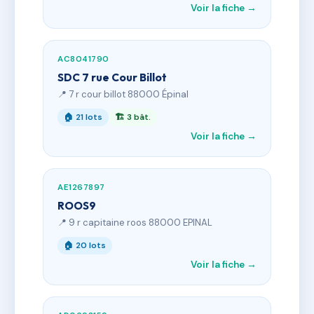
Voir la fiche →
AC8041790
SDC 7 rue Cour Billot
📍 7 r cour billot 88000 Épinal
🏠 21 lots
🏗 3 bât.
Voir la fiche →
AE1267897
ROOS9
📍 9 r capitaine roos 88000 EPINAL
🏠 20 lots
Voir la fiche →