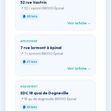
52 rue Vautrin
📍 52 r vautrin 88000 Épinal
🏠 30 lots
Voir la fiche →
AF5210968
7 rue lormont à épinal
📍 7 r lormont 88000 Épinal
🏠 27 lots
Voir la fiche →
AG3291697
SDC 18 quai de Dogneville
📍 18 qu de dogneville 88000 Épinal
🏠 23 lots