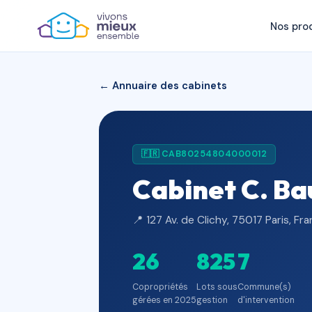
Nos pro
← Annuaire des cabinets
🇫🇷 CAB80254804000012
Cabinet C. Ba
📍 127 Av. de Clichy, 75017 Paris, Fr
26
825
7
Copropriétés
Lots sous
Commune(s)
gérées en 2025
gestion
d'intervention