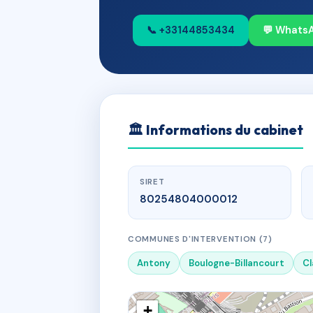
📞 +33144853434
💬 Whats
🏛
Informations du cabinet
SIRET
80254804000012
COMMUNES D'INTERVENTION (7)
Antony
Boulogne-Billancourt
C
+