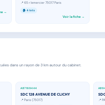
📍 65 r lemercier 75017 Paris
🏠 4 lots
che →
Voir la fiche →
ituées dans un rayon de 3 km autour du cabinet.
AB7169444
AB9
SDC 128 AVENUE DE CLICHY
SDC
📍 Paris (75017)
📍 P