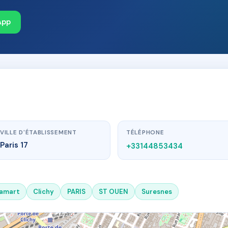
App
VILLE D'ÉTABLISSEMENT
TÉLÉPHONE
Paris 17
+33144853434
lamart
Clichy
PARIS
ST OUEN
Suresnes