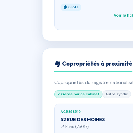
🏠 6 lots
Voir la fi
🏘 Copropriétés à proximité
Copropriétés du registre national s
✓ Gérée par ce cabinet
Autre syndic
AC5858519
52 RUE DES MOINES
📍 Paris (75017)