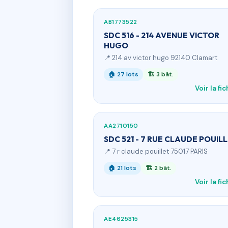
AB1773522
SDC 516 - 214 AVENUE VICTOR
HUGO
📍 214 av victor hugo 92140 Clamart
🏠 27 lots
🏗 3 bât.
Voir la fi
AA2710150
SDC 521 - 7 RUE CLAUDE POUIL
📍 7 r claude pouillet 75017 PARIS
🏠 21 lots
🏗 2 bât.
Voir la fi
AE4625315