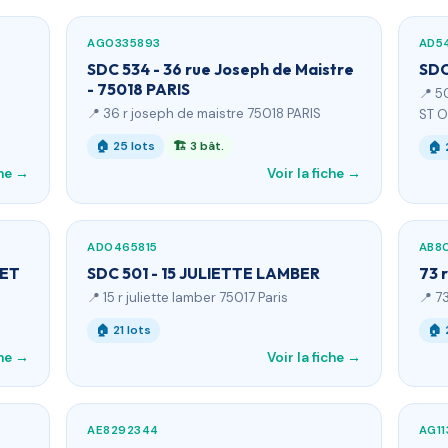
AG0335893
AD5
SDC 534 - 36 rue Joseph de Maistre
SDC
- 75018 PARIS
📍 5
📍 36 r joseph de maistre 75018 PARIS
ST 
🏠 25 lots
🏗 3 bât.
🏠 
che →
Voir la fiche →
AD0465815
AB8
LET
SDC 501 - 15 JULIETTE LAMBER
73 
📍 15 r juliette lamber 75017 Paris
📍 7
🏠 21 lots
🏠 
che →
Voir la fiche →
AE8292344
AG11