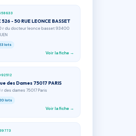
458633
 526 - 50 RUE LEONCE BASSET
0 r du docteur leonce basset 93400
OUEN
23 lots
Voir la fiche →
092512
rue des Dames 75017 PARIS
3 r des dames 75017 Paris
20 lots
Voir la fiche →
39773