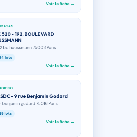
Voir la fiche →
054249
 520 - 192, BOULEVARD
USSMANN
92 bd haussmann 75008 Paris
34 lots
Voir la fiche →
308180
 SDC - 9 rue Benjamin Godard
 r benjamin godard 75016 Paris
29 lots
Voir la fiche →