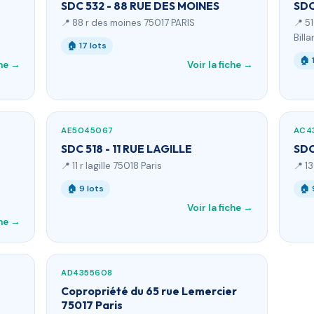
SDC 532 - 88 RUE DES MOINES
SDC
📍 88 r des moines 75017 PARIS
📍 5
Bill
🏠 17 lots
🏠 
che →
Voir la fiche →
AE5045067
AC4
SDC 518 - 11 RUE LAGILLE
SDC
📍 11 r lagille 75018 Paris
📍 1
🏠 9 lots
🏠 
Voir la fiche →
che →
AD4355608
Copropriété du 65 rue Lemercier
75017 Paris