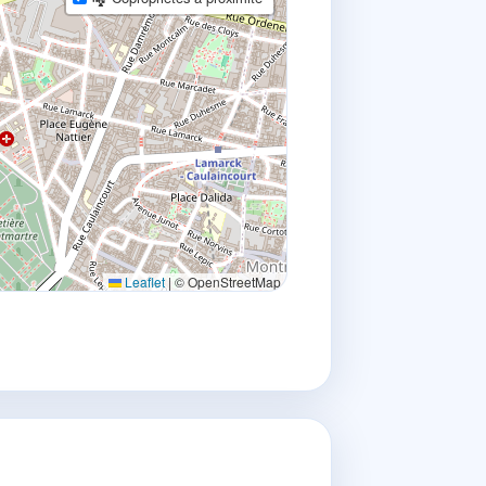
Leaflet
|
© OpenStreetMap