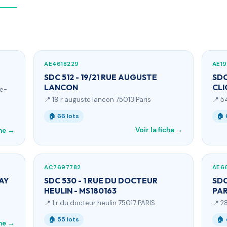
AE4618229
AE1
SDC 512 - 19/21 RUE AUGUSTE
SDC
LANCON
CLI
ne-
📍 19 r auguste lancon 75013 Paris
📍 5
🏠 66 lots
🏠 
Voir la fiche →
che →
AC7697782
AE6
NAY
SDC 530 - 1 RUE DU DOCTEUR
SDC
HEULIN - MS180163
PAR
📍 1 r du docteur heulin 75017 PARIS
📍 2
🏠 55 lots
🏠 
che →