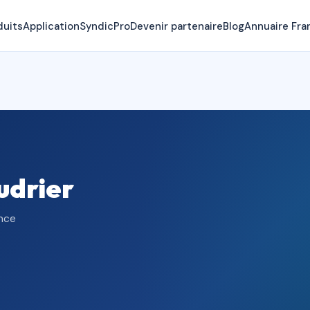
duits
Application
SyndicPro
Devenir partenaire
Blog
Annuaire Fra
udrier
ance