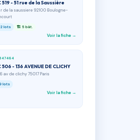
 519 - 51 rue de la Saussière
1 r de la saussiere 92100 Boulogne-
ancourt
12 lots
🏗 5 bât.
Voir la fiche →
347464
 506 - 136 AVENUE DE CLICHY
36 av de clichy 75017 Paris
9 lots
Voir la fiche →