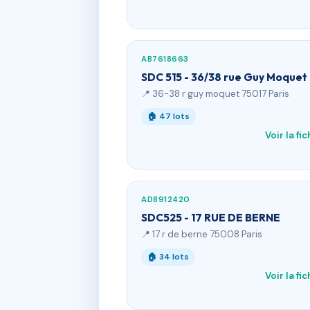
AB7618663
SDC 515 - 36/38 rue Guy Moquet
📍 36-38 r guy moquet 75017 Paris
🏠 47 lots
Voir la fi
AD8912420
SDC525 - 17 RUE DE BERNE
📍 17 r de berne 75008 Paris
🏠 34 lots
Voir la fi