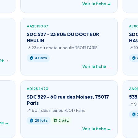
Voir la fiche →
AA2315067
AE8
SDC 527 - 23 RUE DU DOCTEUR
SDC
HEULIN
HA
📍 23 r du docteur heulin 75017 PARIS
📍 1
🏠 41 lots
🏠 
che →
Voir la fiche →
AD1284470
AA9
SDC 529 - 60 rue des Moines, 75017
535
Paris
📍 9
📍 60 r des moines 75017 Paris
🏠 
🏠 29 lots
🏗 2 bât.
che →
Voir la fiche →