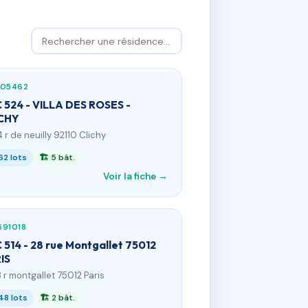
905462
 524 - VILLA DES ROSES -
CHY
4 r de neuilly 92110 Clichy
62 lots
🏗 5 bât.
Voir la fiche →
691018
 514 - 28 rue Montgallet 75012
IS
8 r montgallet 75012 Paris
48 lots
🏗 2 bât.