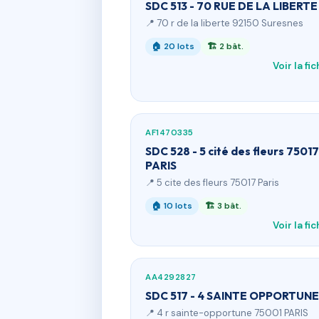
SDC 513 - 70 RUE DE LA LIBERTE
📍 70 r de la liberte 92150 Suresnes
🏠 20 lots
🏗 2 bât.
Voir la fi
AF1470335
SDC 528 - 5 cité des fleurs 75017
PARIS
📍 5 cite des fleurs 75017 Paris
🏠 10 lots
🏗 3 bât.
Voir la fi
AA4292827
SDC 517 - 4 SAINTE OPPORTUNE
📍 4 r sainte-opportune 75001 PARIS