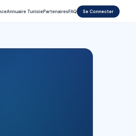
nce
Annuaire Tunisie
Partenaires
FAQ
Se Connecter