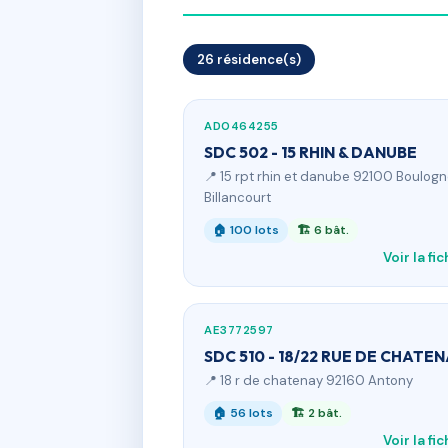
26 résidence(s)
AD0464255
SDC 502 - 15 RHIN & DANUBE
📍 15 rpt rhin et danube 92100 Boulog
Billancourt
🏠 100 lots
🏗 6 bât.
Voir la fi
AE3772597
SDC 510 - 18/22 RUE DE CHATE
📍 18 r de chatenay 92160 Antony
🏠 56 lots
🏗 2 bât.
Voir la fi